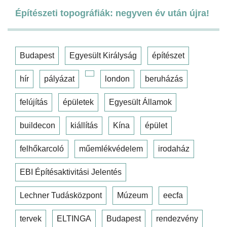
Építészeti topográfiák: negyven év után újra!
Budapest
Egyesült Királyság
építészet
hír
pályázat
london
beruházás
felújítás
épületek
Egyesült Államok
buildecon
kiállítás
Kína
épület
felhőkarcoló
műemlékvédelem
irodaház
EBI Építésaktivitási Jelentés
Lechner Tudásközpont
Múzeum
eecfa
tervek
ELTINGA
Budapest
rendezvény