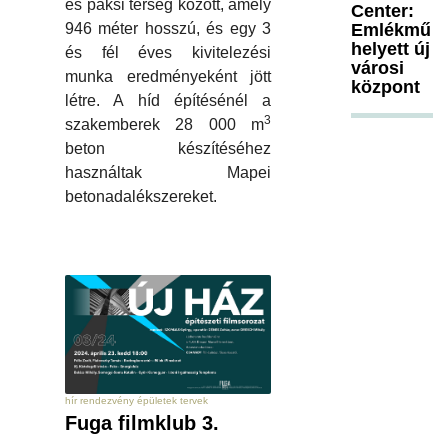
és paksi térség között, amely
Center:
Emlékmű
946 méter hosszú, és egy 3
helyett új
és fél éves kivitelezési
városi
munka eredményeként jött
központ
létre. A híd építésénél a
3
szakemberek 28 000 m
beton készítéséhez
használtak Mapei
betonadalékszereket.
hír rendezvény épületek tervek
Fuga filmklub 3.