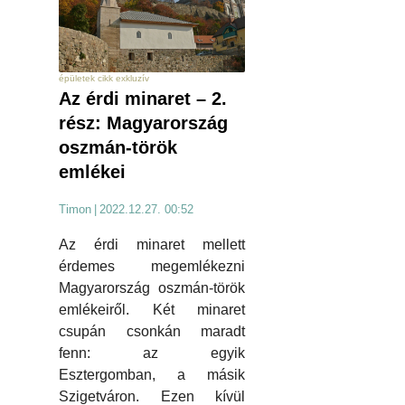
épületek cikk exkluzív
Az érdi minaret – 2.
rész: Magyarország
oszmán-török
emlékei
Timon
|
2022.12.27. 00:52
Az érdi minaret mellett
érdemes megemlékezni
Magyarország oszmán-török
emlékeiről. Két minaret
csupán csonkán maradt
fenn: az egyik
Esztergomban, a másik
Szigetváron. Ezen kívül