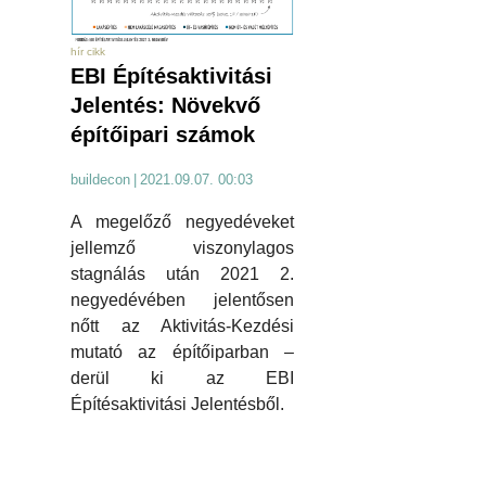
hír cikk
EBI Építésaktivitási
Jelentés: Növekvő
építőipari számok
buildecon
|
2021.09.07. 00:03
A megelőző negyedéveket
jellemző viszonylagos
stagnálás után 2021 2.
negyedévében jelentősen
nőtt az Aktivitás-Kezdési
mutató az építőiparban –
derül ki az EBI
Építésaktivitási Jelentésből.