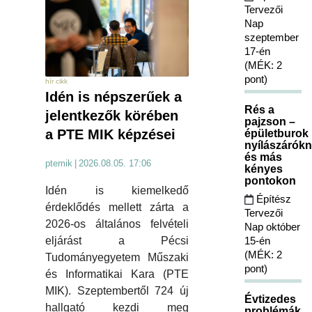
Tervezői
Nap
szeptember
17-én
(MÉK: 2
pont)
hír cikk
Idén is népszerűek a
Rés a
jelentkezők körében
pajzson –
a PTE MIK képzései
épületburok
nyílászárókn
és más
ptemik
|
2026.08.05. 17:06
kényes
pontokon
Idén is kiemelkedő
Építész
érdeklődés mellett zárta a
Tervezői
2026-os általános felvételi
Nap október
15-én
eljárást a Pécsi
(MÉK: 2
Tudományegyetem Műszaki
pont)
és Informatikai Kara (PTE
MIK). Szeptembertől 724 új
Évtizedes
hallgató kezdi meg
problémák