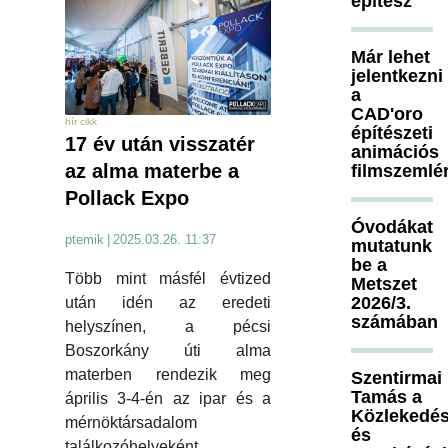
építész
Már lehet
jelentkezni
a
CAD'oro
hír cikk
építészeti
17 év után visszatér
animációs
az alma materbe a
filmszemlé
Pollack Expo
Óvodákat
ptemik
|
2025.03.26. 11:37
mutatunk
be a
Több mint másfél évtized
Metszet
2026/3.
után idén az eredeti
számában
helyszínen, a pécsi
Boszorkány úti alma
materben rendezik meg
Szentirmai
Tamás a
április 3-4-én az ipar és a
Közlekedés
mérnöktársadalom
és
találkozóhelyeként