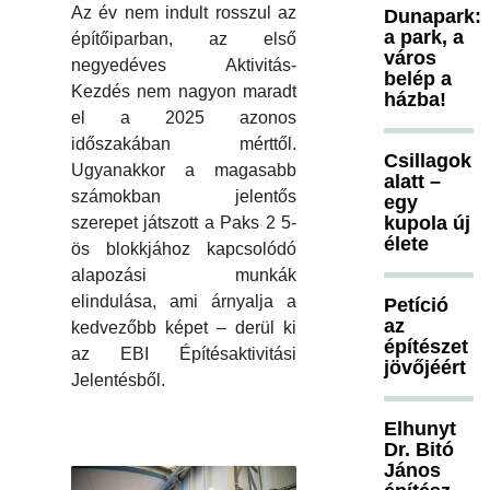
Az év nem indult rosszul az
Dunapark:
a park, a
építőiparban, az első
város
negyedéves Aktivitás-
belép a
Kezdés nem nagyon maradt
házba!
el a 2025 azonos
időszakában mérttől.
Csillagok
Ugyanakkor a magasabb
alatt –
számokban jelentős
egy
kupola új
szerepet játszott a Paks 2 5-
élete
ös blokkjához kapcsolódó
alapozási munkák
elindulása, ami árnyalja a
Petíció
az
kedvezőbb képet – derül ki
építészet
az EBI Építésaktivitási
jövőjéért
Jelentésből.
Elhunyt
Dr. Bitó
János