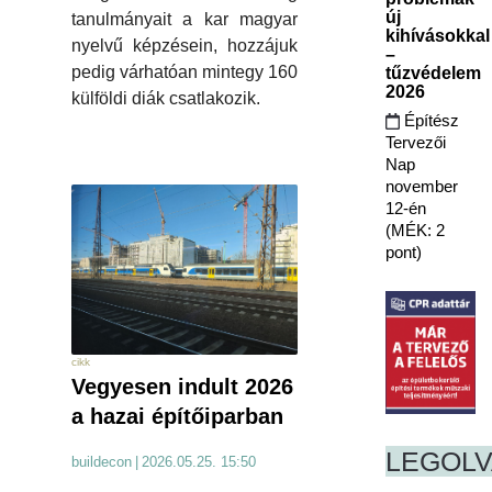
új
tanulmányait a kar magyar
kihívásokkal
nyelvű képzésein, hozzájuk
–
pedig várhatóan mintegy 160
tűzvédelem
2026
külföldi diák csatlakozik.
Építész
Tervezői
Nap
november
12-én
(MÉK: 2
pont)
cikk
Vegyesen indult 2026
a hazai építőiparban
LEGOL
buildecon
|
2026.05.25. 15:50