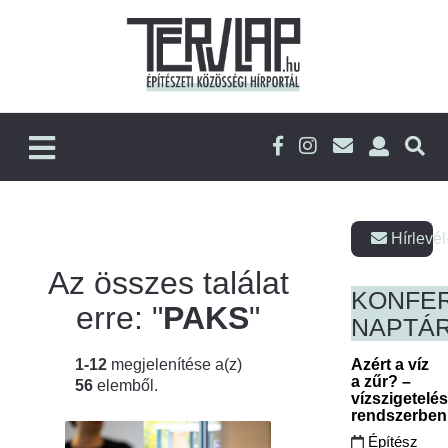
Hírlevél
Az összes találat
KONFE
erre: "
PAKS
"
NAPTÁ
1-12
megjelenítése a(z)
Azért a víz
a zűr? –
56
elemből.
vízszigetelé
rendszerbe
Építész