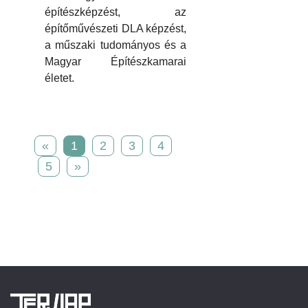
építészképzést, az
építőművészeti DLA képzést,
a műszaki tudományos és a
Magyar Építészkamarai
életet.
«
1
2
3
4
5
»