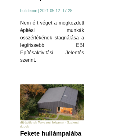
buildecon
|
2021.05.12. 17:28
Nem ért véget a megkezdett
építési munkák
összértékének stagnálása a
legfrissebb EBI
Építésaktivitási Jelentés
szerint.
díj épületek Tervezési folyamat - Szakmai
tippek
Fekete hullámpalába