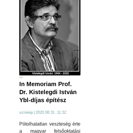
hír
In Memoriam Prof.
Dr. Kistelegdi István
Ybl-díjas építész
színkép
|
2020.08.31. 11:32
Pótolhatatlan veszteség érte
a magyar felsőoktatási