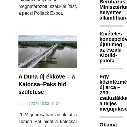
Beruházási
meghatározott szakkiállítást,
Minisztéri
helyettes
a pécsi Pollack Expot.
államtitkár
Kivételes
koncepcióv
újult meg
az északi
Klotild-
palota
cikk
A Duna új ékköve – a
Egy
közintézm
Kalocsa–Paks híd
új arca –
születése
Z90
zsaluziákka
a teljes
d.adel
|
2024.10.03. 11:37
megújulásé
2024 júniusában adták át a
Tomori Pál hidat a kalocsai
Obama