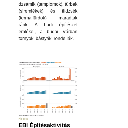
dzsámik (templomok), türbék
(síremlékek) és ilidzsék
(termálfürdők) maradtak
ránk. A hadi építészet
emlékei, a budai Várban
tornyok, bástyák, rondellák.
hír cikk
EBI Építésaktivitás