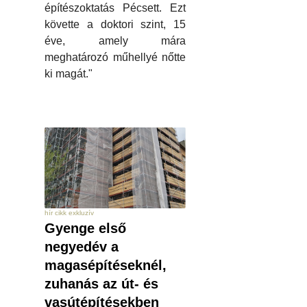
építészoktatás Pécsett. Ezt
követte a doktori szint, 15
éve, amely mára
meghatározó műhellyé nőtte
ki magát."
hír cikk exkluzív
Gyenge első
negyedév a
magasépítéseknél,
zuhanás az út- és
vasútépítésekben