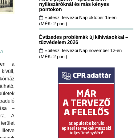
nyílászáróknál és más kényes
pontokon
Építész Tervezői Nap október 15-én
(MÉK: 2 pont)
Évtizedes problémák új kihívásokkal –
tűzvédelem 2026
Építész Tervezői Nap november 12-én
40
(MÉK: 2 pont)
zben a
ívüli,
órház
lható,
ületek
baduló
tása –
ára. A
terület
illetve
rveinek