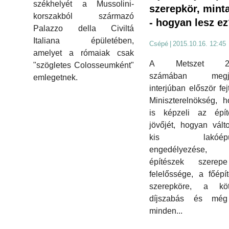
székhelyét a Mussolini-
szerepkör, mint
korszakból származó
- hogyan lesz e
Palazzo della Civiltá
Italiana épületében,
Csépé
|
2015.10.16. 12:45
amelyet a rómaiak csak
A Metszet 20
"szögletes Colosseumként"
számában megje
emlegetnek.
interjúban először fej
Miniszterelnökség, 
is képzeli az épít
jövőjét, hogyan vált
kis lakóépül
engedélyezése
építészek szere
felelőssége, a főépí
szerepköre, a köt
díjszabás és mé
minden...