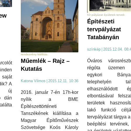
New
hír pályázat épületek tervek
Építészeti
tervpályázat
Tatabányán
színkép
|
2015.12.04. 08:
rendezvény kiállítás
Műemlék – Rajz –
Óváros városrés
rcolót
régóta üzemen k
Kutatás
minden
egykori Bányak
saját
Katona Vilmos
|
2015.12.11. 10:36
telephelyén talá
dik? A
elhasználódott ép
m új
2016. január 7-én 17h-kor
elbontásával felsza
ó dán
nyílik a BME
területek hasznosí
lálta
Építészettörténeti
lakó funkció célj
Tanszékének kiállítása a
tervpályázat tárgya a 
Magyar Építőművészek
beépítési tervének, 
Szövetsége Koós Károly
az épületek vázlatte