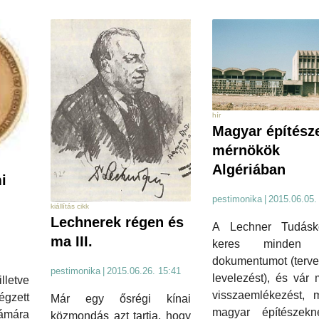
hír
Magyar építész
mérnökök
Algériában
i
pestimonika
|
2015.06.05.
kiállítás cikk
Lechnerek régen és
A Lechner Tudásk
ma III.
keres minden 
dokumentumot (tervet,
pestimonika
|
2015.06.26. 15:41
levelezést), és vár
letve
visszaemlékezést, 
zett
Már egy ősrégi kínai
magyar építészek
ámára
közmondás azt tartja, hogy