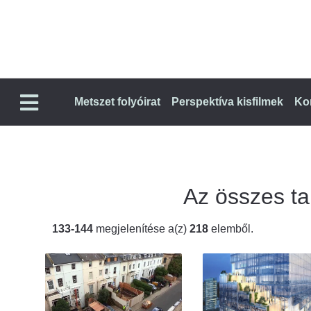
Metszet folyóirat
Perspektíva kisfilmek
Ko
Az összes tal
133-144
megjelenítése a(z)
218
elemből.