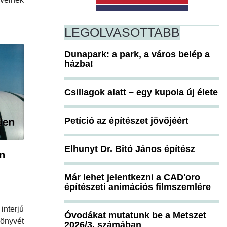
LEGOLVASOTTABB
Dunapark: a park, a város belép a
házba!
Csillagok alatt – egy kupola új élete
Petíció az építészet jövőjéért
Elhunyt Dr. Bitó János építész
n
Már lehet jelentkezni a CAD'oro
építészeti animációs filmszemlére
interjú
Óvodákat mutatunk be a Metszet
önyvét
2026/3. számában