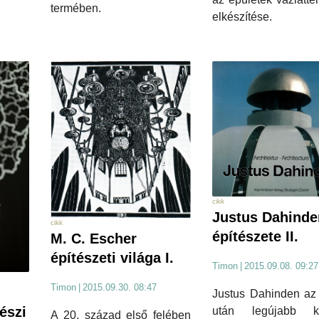
termében.
elkészítése.
cikk
Justus Dahinde
cikk
építészete II.
M. C. Escher
építészeti világa I.
Timon
|
2015.09.08. 09:27
Timon
|
2015.09.30. 08:47
i
Justus Dahinden az 
tészi
után legújabb k
A 20. század első felében