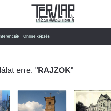
nferenciák
Online képzés
álat erre: "
RAJZOK
"