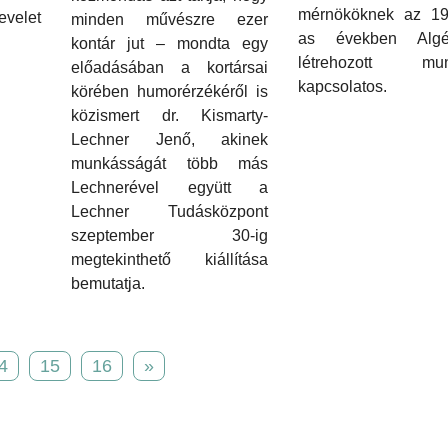
mérnököknek az 19
velet
minden művészre ezer
as években Algé
kontár jut – mondta egy
létrehozott mun
előadásában a kortársai
kapcsolatos.
körében humorérzékéről is
közismert dr. Kismarty-
Lechner Jenő, akinek
munkásságát több más
Lechnerével együtt a
Lechner Tudásközpont
szeptember 30-ig
megtekinthető kiállítása
bemutatja.
4
15
16
»