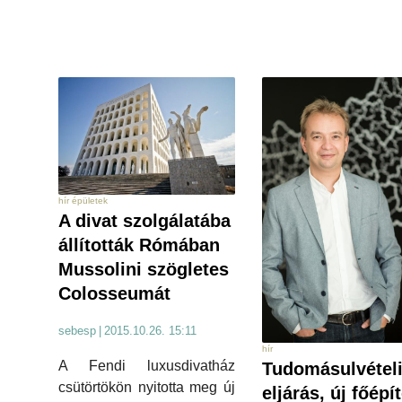
hír épületek
A divat szolgálatába
állították Rómában
Mussolini szögletes
Colosseumát
sebesp
|
2015.10.26. 15:11
hír
A Fendi luxusdivatház
Tudomásulvétel
csütörtökön nyitotta meg új
eljárás, új főépí