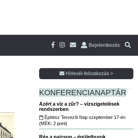
Bejelentkezés
Hírlevél-feliratkozás >
KONFERENCIA
NAPTÁR
Azért a víz a zűr? – vízszigetelések
rendszerben
Építész Tervezői Nap szeptember 17-én
(MÉK: 2 pont)
Rés a pajzson – épületburok