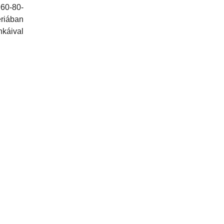
60-80-
riában
káival