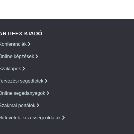
ARTIFEX KIADÓ
Konferenciák
Online képzések
Szaklapok
Tervezési segédletek
Online segédanyagok
Szakmai portálok
Hírlevelek, közösségi oldalak