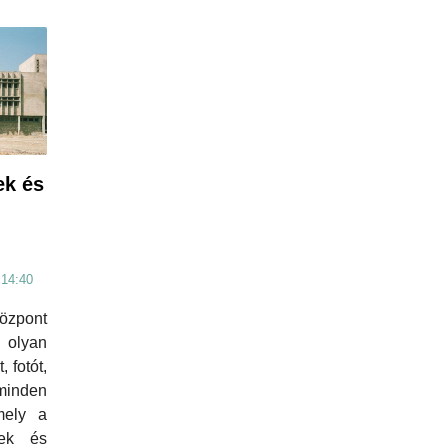
ek és
 14:40
özpont
olyan
 fotót,
 minden
mely a
nek és