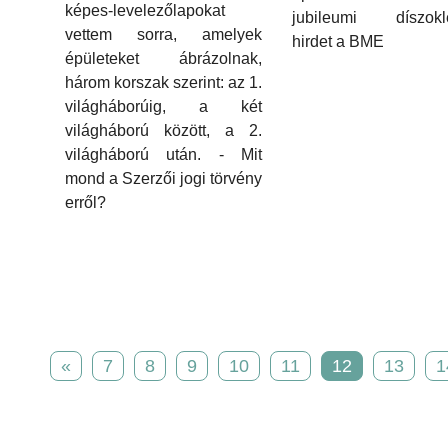
képes-levelezőlapokat
jubileumi díszokle
vettem sorra, amelyek
hirdet a BME
épületeket ábrázolnak,
három korszak szerint: az 1.
világháborúig, a két
világháború között, a 2.
világháború után. - Mit
mond a Szerzői jogi törvény
erről?
«
7
8
9
10
11
12
13
1