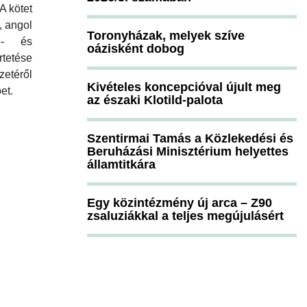
A kötet
, angol
Toronyházak, melyek szíve
ó- és
oázisként dobog
tetése
etéről
Kivételes koncepcióval újult meg
et.
az északi Klotild-palota
Szentirmai Tamás a Közlekedési és
Beruházási Minisztérium helyettes
államtitkára
Egy közintézmény új arca – Z90
zsaluziákkal a teljes megújulásért