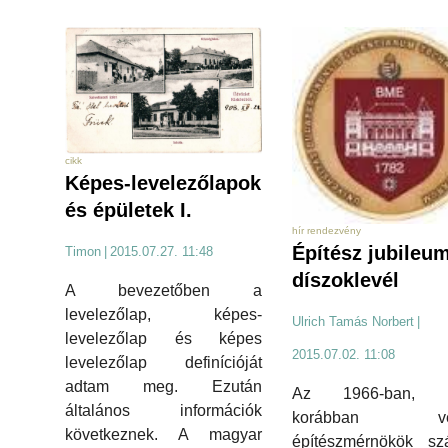
cikk
Képes-levelezőlapok
és épületek I.
hír rendezvény
Építész jubileum
Timon
|
2015.07.27. 11:48
díszoklevél
A bevezetőben a
levelezőlap, képes-
Ulrich Tamás Norbert
|
levelezőlap és képes
2015.07.02. 11:08
levelezőlap definícióját
adtam meg. Ezután
Az 1966-ban, il
általános információk
korábban vég
következnek. A magyar
építészmérnökök sz