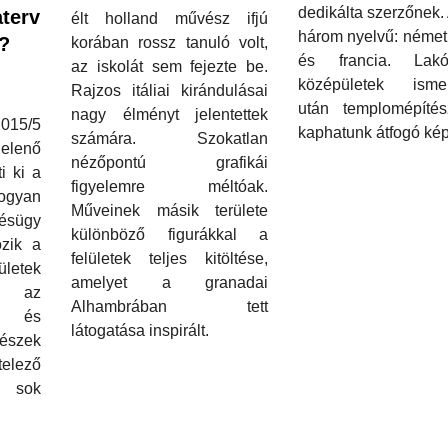
dedikálta szerzőnek. 
aterv
élt holland művész ifjú
három nyelvű: német
z?
korában rossz tanuló volt,
és francia. Lak
az iskolát sem fejezte be.
középületek ismer
Rajzos itáliai kirándulásai
után templomépítész
nagy élményt jelentettek
15/5
kaphatunk átfogó kép
számára. Szokatlan
lenő
nézőpontú grafikái
ti ki a
figyelemre méltóak.
hogyan
Műveinek másik területe
ésügy
különböző figurákkal a
ozik a
felületek teljes kitöltése,
etek
amelyet a granadai
, az
Alhambrában tett
pe és
látogatása inspirált.
tészek
elező
g sok