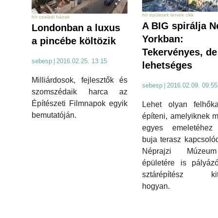
hír épületek tervek cikk
hír családi házak
A BIG spirálja 
Londonban a luxus
Yorkban:
a pincébe költözik
Tekervényes, de
sebesp
|
2016.02.25. 13:15
lehetséges
Milliárdosok, fejlesztők és
sebesp
|
2016.02.09. 09:55
szomszédaik harca az
Építészeti Filmnapok egyik
Lehet olyan felhőka
bemutatóján.
építeni, amelyiknek 
egyes emeletéhez 
buja terasz kapcsoló
Néprajzi Múzeu
épületére is pályáz
sztárépítész kita
hogyan.