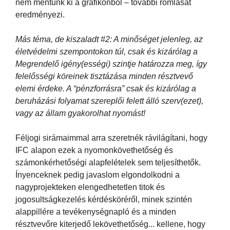
nem mentünk ki a grafikonból – további romlását
eredményezi.
Más téma, de kiszaladt #2: A minőséget jelenleg, az
életvédelmi szempontokon túl, csak és kizárólag a
Megrendelő igény(ességi) szintje határozza meg, így
felelősségi köreinek tisztázása minden résztvevő
elemi érdeke. A “pénzforrásra” csak és kizárólag a
beruházási folyamat szereplői felett álló szerv(ezet),
vagy az állam gyakorolhat nyomást!
Féljogi sirámaimmal arra szeretnék rávilágítani, hogy
IFC alapon ezek a nyomonkövethetőség és
számonkérhetőségi alapfelételek sem teljesíthetők.
Ínyenceknek pedig javaslom elgondolkodni a
nagyprojekteken elengedhetetlen titok és
jogosultságkezelés kérdésköréről, minek szintén
alappillére a tevékenységnapló és a minden
résztvevőre kiterjedő lekövethetőség... kellene, hogy