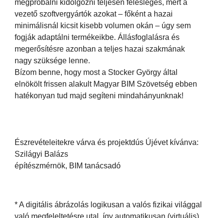
megpróbálni kidolgozni teljesen felesleges, mert a
vezető szoftvergyártók azokat – főként a hazai
minimálisnál kicsit kisebb volumen okán – úgy sem
fogják adaptálni termékeikbe. Állásfoglalásra és
megerősítésre azonban a teljes hazai szakmának
nagy szüksége lenne.
Bízom benne, hogy most a Stocker György által
elnökölt frissen alakult Magyar BIM Szövetség ebben
hatékonyan tud majd segíteni mindahányunknak!
Észrevételeitekre várva és projektdús Újévet kívánva:
Szilágyi Balázs
építészmérnök, BIM tanácsadó
* A digitális ábrázolás logikusan a valós fizikai világgal
való megfeleltetésre utal, így automatikusan (virtuális)