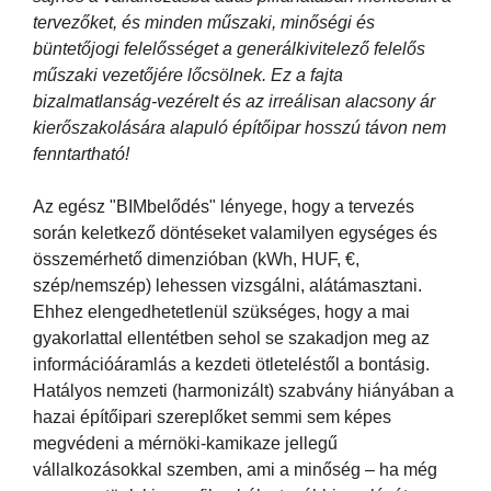
tervezőket, és minden műszaki, minőségi és
büntetőjogi felelősséget a generálkivitelező felelős
műszaki vezetőjére lőcsölnek. Ez a fajta
bizalmatlanság-vezérelt és az irreálisan alacsony ár
kierőszakolására alapuló építőipar hosszú távon nem
fenntartható!
Az egész "BIMbelődés" lényege, hogy a tervezés
során keletkező döntéseket valamilyen egységes és
összemérhető dimenzióban (kWh, HUF, €,
szép/nemszép) lehessen vizsgálni, alátámasztani.
Ehhez elengedhetetlenül szükséges, hogy a mai
gyakorlattal ellentétben sehol se szakadjon meg az
információáramlás a kezdeti ötleteléstől a bontásig.
Hatályos nemzeti (harmonizált) szabvány hiányában a
hazai építőipari szereplőket semmi sem képes
megvédeni a mérnöki-kamikaze jellegű
vállalkozásokkal szemben, ami a minőség – ha még