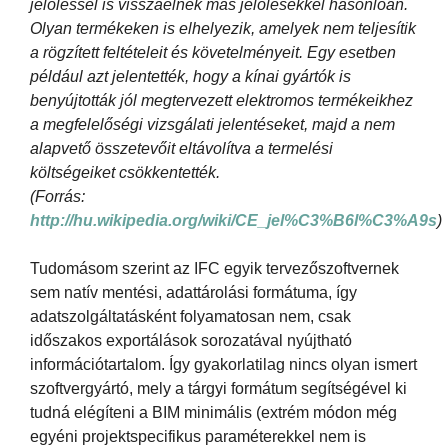
jelöléssel is visszaélnek más jelölésekkel hasonlóan.
Olyan termékeken is elhelyezik, amelyek nem teljesítik
a rögzített feltételeit és követelményeit. Egy esetben
például azt jelentették, hogy a kínai gyártók is
benyújtották jól megtervezett elektromos termékeikhez
a megfelelőségi vizsgálati jelentéseket, majd a nem
alapvető összetevőit eltávolítva a termelési
költségeiket csökkentették.
(Forrás:
http://hu.wikipedia.org/wiki/CE_jel%C3%B6l%C3%A9s
)
Tudomásom szerint az IFC egyik tervezőszoftvernek
sem natív mentési, adattárolási formátuma, így
adatszolgáltatásként folyamatosan nem, csak
időszakos exportálások sorozatával nyújtható
információtartalom. Így gyakorlatilag nincs olyan ismert
szoftvergyártó, mely a tárgyi formátum segítségével ki
tudná elégíteni a BIM minimális (extrém módon még
egyéni projektspecifikus paraméterekkel nem is