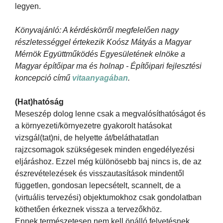
legyen.
Könyvajánló: A kérdéskörről megfelelően nagy
részletességgel értekezik Koósz Mátyás a Magyar
Mérnök Együttműködés Egyesületének elnöke a
Magyar építőipar ma és holnap - Építőipari fejlesztési
koncepció című
vitaanyagában
.
(Hat)hatóság
Meseszép dolog lenne csak a megvalósíthatóságot és
a környezeti/környezetre gyakorolt hatásokat
vizsgál(tat)ni, de helyette át/beláthatatlan
rajzcsomagok szükségesek minden engedélyezési
eljáráshoz. Ezzel még különösebb baj nincs is, de az
észrevételezések és visszautasítások mindentől
független, gondosan lepecsételt, scannelt, de a
(virtuális tervezési) objektumokhoz csak gondolatban
köthetően érkeznek vissza a tervezőkhöz.
Ennek természetesen nem kell önálló felvetésnek