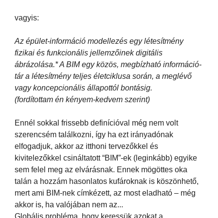
vagyis:
Az épület-információ modellezés egy létesítmény
fizikai és funkcionális jellemzőinek digitális
ábrázolása.* A BIM egy közös, megbízható információ-
tár a létesítmény teljes életciklusa során, a meglévő
vagy koncepcionális állapottól bontásig.
(fordítottam én kényem-kedvem szerint)
Ennél sokkal frissebb definícióval még nem volt
szerencsém találkozni, így ha ezt irányadónak
elfogadjuk, akkor az itthoni tervezőkkel és
kivitelezőkkel csináltatott “BIM”-ek (leginkább) egyike
sem felel meg az elvárásnak. Ennek mögöttes oka
talán a hozzám hasonlatos kufároknak is köszönhető,
mert ami BIM-nek címkézett, az most eladható – még
akkor is, ha valójában nem az...
Globális probléma, hogy keressük azokat a