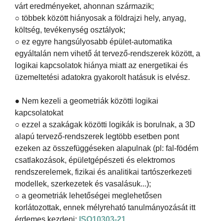
várt eredményeket, ahonnan származik;
○ többek között hiányosak a földrajzi hely, anyag,
költség, tevékenység osztályok;
○ ez egyre hangsúlyosabb épület-automatika
egyáltalán nem vihető át tervező-rendszerek között, a
logikai kapcsolatok hiánya miatt az energetikai és
üzemeltetési adatokra gyakorolt hatásuk is elvész.
● Nem kezeli a geometriák közötti logikai
kapcsolatokat
○ ezzel a szakágak közötti logikák is borulnak, a 3D
alapú tervező-rendszerek legtöbb esetben pont
ezeken az összefüggéseken alapulnak (pl: fal-födém
csatlakozások, épületgépészeti és elektromos
rendszerelemek, fizikai és analitikai tartószerkezeti
modellek, szerkezetek és vasalásuk...);
○ a geometriák lehetőségei meglehetősen
korlátozottak, ennek mélyreható tanulmányozását itt
érdemes kezdeni:
ISO10303-21
.