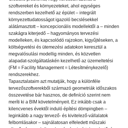
szoftvereket és környezeteket, ahol egységes
rendszerben kezelhető az épület – integrált
környezettudatosságot igazoló becslésekkel
alátámasztott – koncepcionális modellektől a – minden
szakágra kiterjedő – hagyományos tervezési
modelleken, és kapcsolódó rajzokon, kigyűjtéseken, a
költségvetési és ütemezési adatokon keresztül a
megvalósulási modellig minden, és közvetlen
alapadat-szolgáltatáskén kezelhető az üzemeltetési
(FM = Facility Management = Létesítménykezelő)
rendszerekhez.
Tapasztalataim azt mutatják, hogy a különféle
tervezőszoftverekből származó geometriák időszakos
összevetése bár hasznos, de definíció szerint nem
meríti ki a BIM követelményeit. Ez inkább csak a
kilencvenes évektől induló építési dömpingben –
leginkább a nagy tervező- és kivitelező-vállalatok
felbomlásakor – sajnálatosan elfeledett műszaki