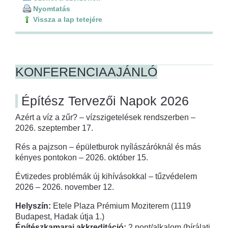
Nyomtatás
Vissza a lap tetejére
KONFERENCIAAJÁNLÓ
Építész Tervezői Napok 2026
Azért a víz a zűr? – vízszigetelések rendszerben –
2026. szeptember 17.
Rés a pajzson – épületburok nyílászáróknál és más
kényes pontokon – 2026. október 15.
Évtizedes problémák új kihívásokkal – tűzvédelem
2026 – 2026. november 12.
Helyszín:
Etele Plaza Prémium Moziterem (1119
Budapest, Hadak útja 1.)
Építészkamarai akkreditáció:
2 pont/alkalom (bírálati