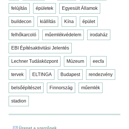
felújítás
épületek
Egyesült Államok
buildecon
kiállítás
Kína
épület
felhőkarcoló
műemlékvédelem
irodaház
EBI Építésaktivitási Jelentés
Lechner Tudásközpont
Múzeum
eecfa
tervek
ELTINGA
Budapest
rendezvény
belsőépítészet
Finnország
műemlék
stadion
Üzenet a szerzőnek