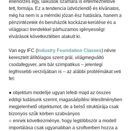
ellenőrzés egy, laikusok számára is értelmezhetővé
tett, formája. Ez a tendencia üdvözlendő és kívánatos,
még ha nem is a mérnöki józan ész hatására, hanem a
pénzintézetek és beruházók kockázat-kerülése és a
világpiaci trendekkel párhuzamos igényességi
elvárások következtében alakult ki.
Van egy IFC (
Industry Foundation Classes
) névre
keresztelt állítólagos szent grál, világmegváltó
csodafegyver, ami bár szimpatikus – jelenlegi
legfrissebb verziójában is – az alábbi problémákat veti
fel:
● objektum modellje ugyan lefedi majd az összes
eddigi tudásunk szerint, magasáépítési létesítményben
megjelenhető objektumot, de a belső struktúrája csak
bizonyos szűk körben szabványos
○ ennek következménye, hogy legtöbbször a modell
importálása csak ugyanabban a szoftverben hozza a