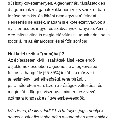
dúsított) követelményeit. A geometriák, táblázatok és
diagrammok világának zökkenőmentes szinkronban
tartása nem kis, és főként nem egyszerű feladat.
Félreértés ne essék, magam is elkötelezett vagyok a
nyílt forrású és ingyenes szabványok irányába. Amint
erre műszakilag is megfelelő választ tudunk adni, be is
fogok állni az élharcosok és térítők sorába!
Hol keletkezik a “(nem)baj”?
Az építészeten kívüli szakágak által kezelendő
objektumok esetében a geometria a legkevésbé
fontos, a hangsúly (65-85%) inkább a műszaki
teljesítményi, terhelhetőségi, teherbírási…
paramétereken van. Ezen apróságok változása, és
meginkább függés-viszonyai minden résztvevő
számára fontosak és figyelembeveendők.
Más téma, de kiszaladt #1: A hatályos jogszabályok
sajnos a vállalkozásba adás pillanatában mentesítik a