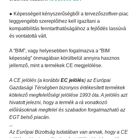
● Képességeit kényszerűségből a tervezőszoftver-piac
leggyengébb szereplőihez kell igazítani a
kompatibilitás fenntarthatóságához a fejlődés lassúvá
és vontatottá vált.
A “BIM”, vagy helyesebben fogalmazva a “BIM
képesség” önmagában körülbelül annyira hasznos
jellemző, mint a termékek CE megjelölése.
A CE jelölés (a korábbi
EC jelölés
) az Európai
Gazdasági Térségben bizonyos értékesített termékek
kötelező megfelelőségi jelölése 1993 óta. A jelölés azt
hivatott jelezni, hogy a termék a rá vonatkozó
előírásoknak megfelel és szabadon forgalmazható az
EGT belső piacán.
...
Az Európai Bizottság tudatában van annak, hogy a CE