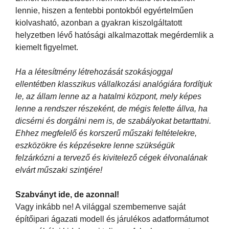
lennie, hiszen a fentebbi pontokból egyértelműen
kiolvasható, azonban a gyakran kiszolgáltatott
helyzetben lévő hatósági alkalmazottak megérdemlik a
kiemelt figyelmet.
Ha a létesítmény létrehozását szokásjoggal
ellentétben klasszikus vállalkozási analógiára fordítjuk
le, az állam lenne az a hatalmi központ, mely képes
lenne a rendszer részeként, de mégis felette állva, ha
dicsérni és dorgálni nem is, de szabályokat betarttatni.
Ehhez megfelelő és korszerű műszaki feltételekre,
eszközökre és képzésekre lenne szükségük
felzárkózni a tervező és kivitelező cégek élvonalának
elvárt műszaki szintjére!
Szabványt ide, de azonnal!
Vagy inkább ne! A világgal szembemenve saját
építőipari ágazati modell és járulékos adatformátumot