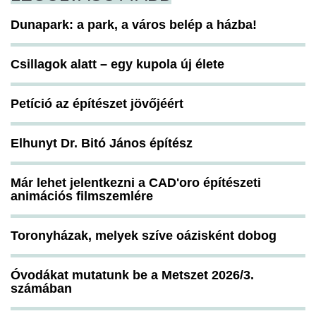
Dunapark: a park, a város belép a házba!
Csillagok alatt – egy kupola új élete
Petíció az építészet jövőjéért
Elhunyt Dr. Bitó János építész
Már lehet jelentkezni a CAD'oro építészeti
animációs filmszemlére
Toronyházak, melyek szíve oázisként dobog
Óvodákat mutatunk be a Metszet 2026/3.
számában