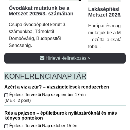
Óvodákat mutatunk be a
Lakásépítési kör
Metszet 2026/3. számában
Metszet 2026/2.
Csupa óvodaépület került 3.
Európai és magyar p
számunkba, Tárnoktól
mutatjuk be a Metsz
Dombóvárig, Budapesttől
– ezúttal a családi 
Sencsenig.
több...
Hírlevél-feliratkozás >
KONFERENCIA
NAPTÁR
Azért a víz a zűr? – vízszigetelések rendszerben
Építész Tervezői Nap szeptember 17-én
(MÉK: 2 pont)
Rés a pajzson – épületburok nyílászáróknál és más
kényes pontokon
Építész Tervezői Nap október 15-én