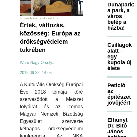
Dunapark:
a park, a
város
hír rendezvény cikk exkluzív
belép a
Érték, változás,
házba!
közösség: Európa az
örökségvédelem
Csillagok
tükrében
alatt –
egy
kupola új
Ware-Nagy Orsolya
|
élete
2018.06.28. 14:05
A Kulturális Örökség Európai
Petíció
az
Éve 2018 témája köré
építészet
szerveződött a Metszet
jövőjéért
folyóirat és az Icomos
Magyar Nemzeti Bizottság
Elhunyt
Egyesület szervezte
Dr. Bitó
kétnapos örökségvédelmi
János
konferencia. Az NKA