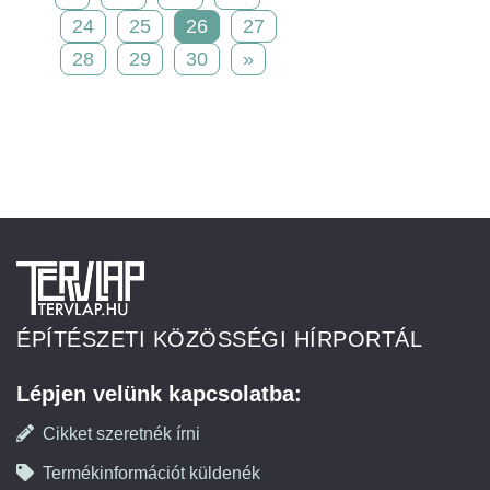
24
25
26
27
28
29
30
»
ÉPÍTÉSZETI KÖZÖSSÉGI HÍRPORTÁL
Lépjen velünk kapcsolatba:
Cikket szeretnék írni
Termékinformációt küldenék