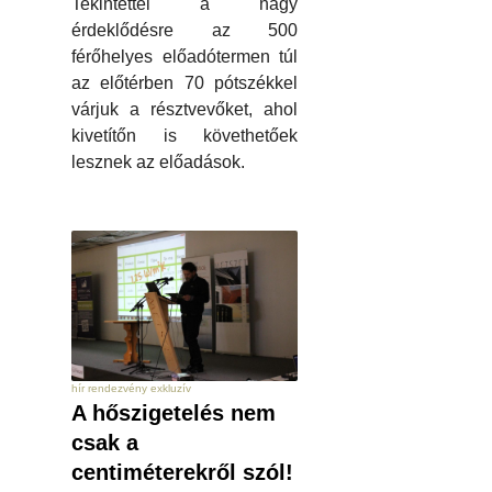
Tekintettel a nagy
érdeklődésre az 500
férőhelyes előadótermen túl
az előtérben 70 pótszékkel
várjuk a résztvevőket, ahol
kivetítőn is követhetőek
lesznek az előadások.
hír rendezvény exkluzív
A hőszigetelés nem
csak a
centiméterekről szól!