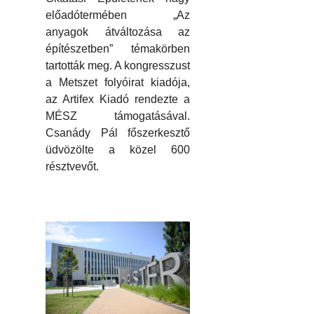
előadótermében „Az
anyagok átváltozása az
építészetben” témakörben
tartották meg. A kongresszust
a Metszet folyóirat kiadója,
az Artifex Kiadó rendezte a
MÉSZ támogatásával.
Csanády Pál főszerkesztő
üdvözölte a közel 600
résztvevőt.