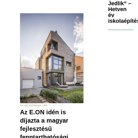
Jedlik” –
Hetven
év
iskolaépíté
hír díj épületek cikk
Az E.ON idén is
díjazta a magyar
fejlesztésű
fenntarthatósági