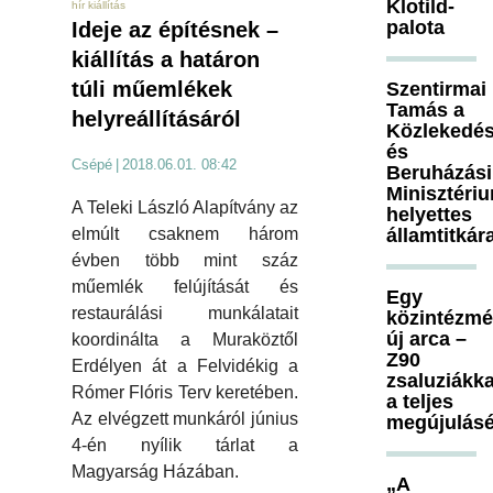
Klotild-
hír kiállítás
palota
Ideje az építésnek –
kiállítás a határon
túli műemlékek
Szentirmai
Tamás a
helyreállításáról
Közlekedés
és
Csépé
|
2018.06.01. 08:42
Beruházási
Minisztéri
A Teleki László Alapítvány az
helyettes
államtitkár
elmúlt csaknem három
évben több mint száz
műemlék felújítását és
Egy
restaurálási munkálatait
közintézm
új arca –
koordinálta a Muraköztől
Z90
Erdélyen át a Felvidékig a
zsaluziákka
Rómer Flóris Terv keretében.
a teljes
Az elvégzett munkáról június
megújulásé
4-én nyílik tárlat a
Magyarság Házában.
„A