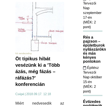
Tervezői
Nap
szeptember
17-én
(MÉK: 2
pont)
Rés a
pajzson –
épületburok
nyílászárókn
és más
hír rendezvény
kényes
Öt tipikus hibát
pontokon
vesézünk ki a 'Több
Építész
ázás, még fázás –
Tervezői
Nap október
ráfázás?'
15-én
konferencián
(MÉK: 2
pont)
Csépé
|
2018.09.17. 12:18
Évtizedes
Miért nedvesedik az
problémák