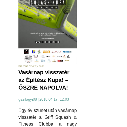
hír rendezvény cikk
Vasárnap visszatér
az Építész Kupa! –
ŐSZRE NAPOLVA!
gszilagyi08
|
2018.04.17. 12:03
Egy év szünet után vasárnap
visszatér a Griff Squash &
Fitness Clubba a nagy