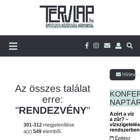
Hírlevél
Az összes találat
KONFE
erre:
NAPTÁ
"
RENDEZVÉNY
"
Azért a víz
a zűr? –
vízszigetelé
301-312
megjelenítése
rendszerbe
a(z)
549
elemből.
Építész