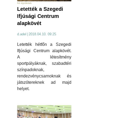
hír épületek
Letették a Szegedi
Ifjúsági Centrum
alapkövét
d.adel
|
2018.04.10. 09:25
Letették hétfőn a Szegedi
Ifjúsági Centrum alapkövét.
A létesítmény
sportpályáknak, szabadtéri
színpadoknak,
rendezvénycsarnoknak és
játszótereknek ad majd
helyet.