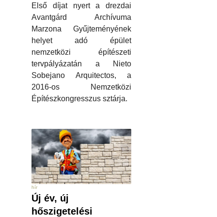
Első díjat nyert a drezdai
Avantgárd Archívuma
Marzona Gyűjteményének
helyet adó épület
nemzetközi építészeti
tervpályázatán a Nieto
Sobejano Arquitectos, a
2016-os Nemzetközi
Építészkongresszus sztárja.
hír
Új év, új
hőszigetelési