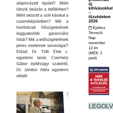
alápincézett épület? Miért
új
kihívásokkal
látszik beázás a tetőtérben?
–
Miért okozott a szél károkat a
tűzvédelem
2026
csarnoképületben? Mik a
homlokzati hőszigetelések
Építész
Tervezői
leggyakoribb garanciális
Nap
hibái? Mik a tetőszigetelések
november
peres eseteinek tanulságai?
12-én
Előad: Dr. Tóth Elek c.
(MÉK: 2
egyetemi tanár, Csermely
pont)
Gábor építésügyi szakértő,
Dr. Jámbor Attila egyetemi
oktató
LEGOL