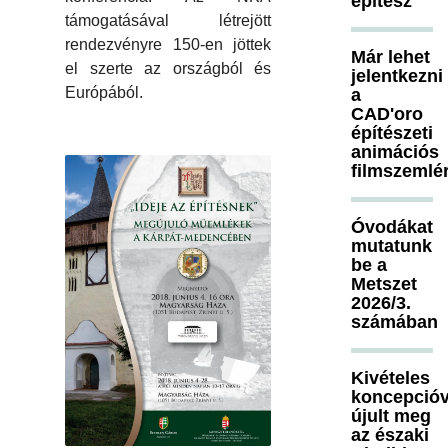
építész
támogatásával létrejött
rendezvényre 150-en jöttek
Már lehet
el szerte az országból és
jelentkezni
Európából.
a
CAD'oro
építészeti
animációs
filmszemlé
Óvodákat
mutatunk
be a
Metszet
2026/3.
számában
Kivételes
koncepcióv
újult meg
az északi