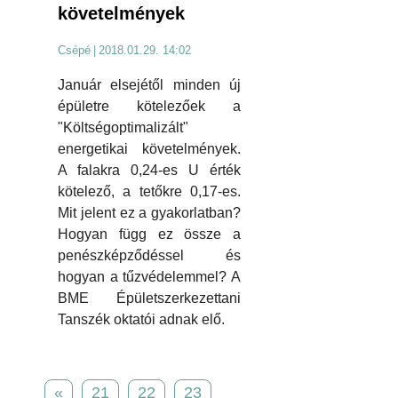
követelmények
Csépé
|
2018.01.29. 14:02
Január elsejétől minden új
épületre kötelezőek a
"Költségoptimalizált"
energetikai követelmények.
A falakra 0,24-es U érték
kötelező, a tetőkre 0,17-es.
Mit jelent ez a gyakorlatban?
Hogyan függ ez össze a
penészképződéssel és
hogyan a tűzvédelemmel? A
BME Épületszerkezettani
Tanszék oktatói adnak elő.
«
21
22
23