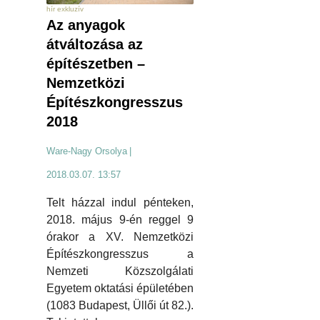
hír exkluzív
Az anyagok
átváltozása az
építészetben –
Nemzetközi
Építészkongresszus
2018
Ware-Nagy Orsolya
|
2018.03.07. 13:57
Telt házzal indul pénteken,
2018. május 9-én reggel 9
órakor a XV. Nemzetközi
Építészkongresszus a
Nemzeti Közszolgálati
Egyetem oktatási épületében
(1083 Budapest, Üllői út 82.).