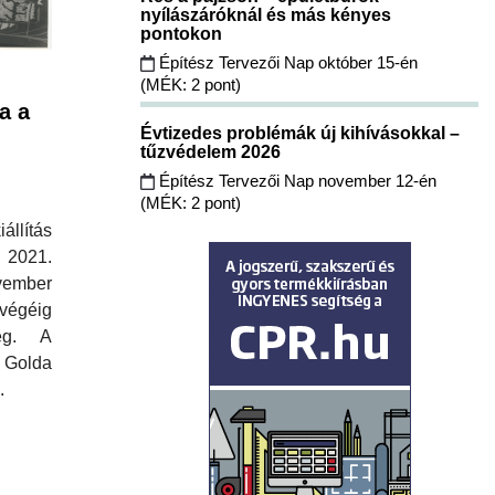
nyílászáróknál és más kényes
pontokon
Építész Tervezői Nap október 15-én
(MÉK: 2 pont)
sa a
Évtizedes problémák új kihívásokkal –
tűzvédelem 2026
Építész Tervezői Nap november 12-én
(MÉK: 2 pont)
állítás
2021.
vember
végéig
ég. A
 Golda
.