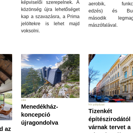
képviselői szerepelnek. A
aerobik, funkci
közönség újra lehetőséget
edzés) és Bud
kap a szavazásra, a Prima
második legmag
jelöltekre is lehet majd
mászófalával.
voksolni.
cikk
hír pályázat
Menedékház-
Tizenkét
koncepció
építészirodától
újragondolva
várnak tervet a
d az