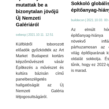
Sokkoló globáli
mutattak be a
építőanyag-hián
bizonytalan jövőjű
Új Nemzeti
buildecon
|
2021.10.03. 00:
Galériáról
Az elmúlt hón
sebesp
|
2021.10.11. 12:51
építőanyag-hián
növekvő infláci
Külföldről toborozott
párhuzamosan az 
előadók győzködték az Art
világ építőiparának kí
Market Budapest kortárs
oldalát sokkolja. É
képzőművészeti vásár
tűnik, hogy ez 2022-
Építkezés a művészet és
is marad.
kultúra bázisán című
panelbeszélgetés
hallgatóságát az Új
Nemzeti Galéria
létjogosultságáról.