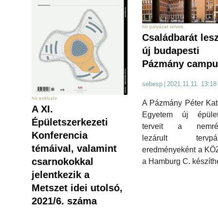
hír pályázat tervek
Családbarát lesz
új budapesti
Pázmány campu
sebesp
|
2021.11.11. 13:18
hír exkluzív
A Pázmány Péter Kat
A XI.
Egyetem új épület
Épületszerkezeti
terveit a nemré
Konferencia
lezárult tervpál
témáival, valamint
eredményeként a KÖZ
csarnokokkal
a Hamburg C. készíthe
jelentkezik a
Metszet idei utolsó,
2021/6. száma