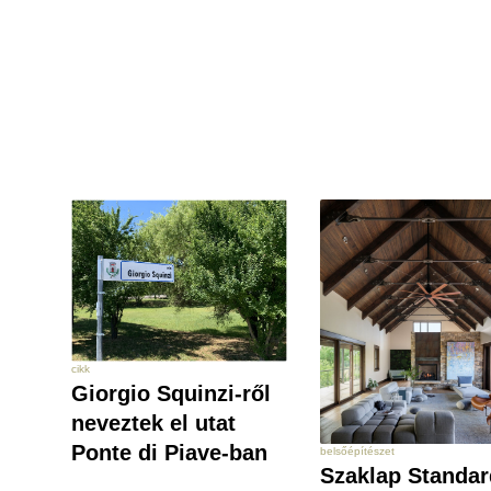
cikk
Giorgio Squinzi-ről
neveztek el utat
Ponte di Piave-ban
belsőépítészet
Szaklap Standar