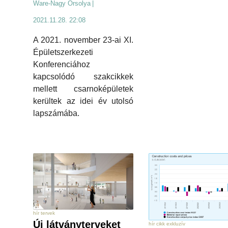
Ware-Nagy Orsolya
|
2021.11.28. 22:08
A 2021. november 23-ai XI.
Épületszerkezeti
Konferenciához
kapcsolódó szakcikkek
mellett csarnoképületek
kerültek az idei év utolsó
lapszámába.
hír tervek
Új látványterveket
hír cikk exkluzív