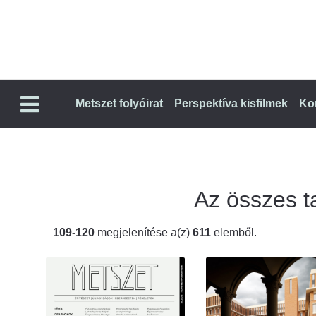
Metszet folyóirat
Perspektíva kisfilmek
Ko
Az összes ta
109-120
megjelenítése a(z)
611
elemből.