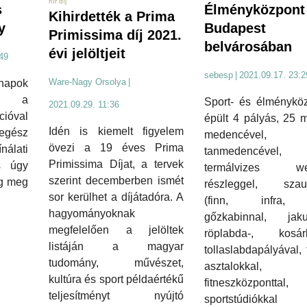
hír díj
s
Élményközpont 
Kihirdették a Prima
y
Budapest
Primissima díj 2021.
belvárosában
évi jelöltjeit
49
sebesp
|
2021.09.17. 23:2
Ware-Nagy Orsolya
|
apok
ya a
Sport- és élményköz
2021.09.29. 11:36
óval
épült 4 pályás, 25 
Idén is kiemelt figyelem
egész
medencével,
övezi a 19 éves Prima
nálati
tanmedencével,
Primissima Díjat, a tervek
s úgy
termálvizes wel
szerint decemberben ismét
ig meg
részleggel, szau
sor kerülhet a díjátadóra. A
(finn, infra, 
hagyományoknak
gőzkabinnal, jakuz
megfelelően a jelöltek
röplabda-, kosárl
listáján a magyar
tollaslabdapályával, 
tudomány, művészet,
asztalokkal,
kultúra és sport példaértékű
fitneszközponttal,
teljesítményt nyújtó
sportstúdiókkal 