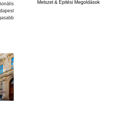
Metszet & Épitési Megoldások
onális
apest
asabb