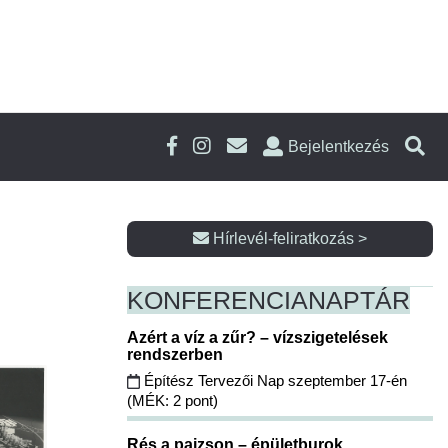
Bejelentkezés
Hírlevél-feliratkozás >
KONFERENCIA
NAPTÁR
Azért a víz a zűr? – vízszigetelések
rendszerben
Építész Tervezői Nap szeptember 17-én
(MÉK: 2 pont)
Rés a pajzson – épületburok