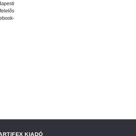
esti
elelős
ebook-
ARTIFEX KIADÓ