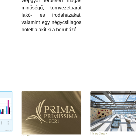
Gépgyár területén magas
minőségű, környezetbarát
lakó- és irodaházakat,
valamint egy négycsillagos
hotelt alakít ki a beruházó.
hír épületek