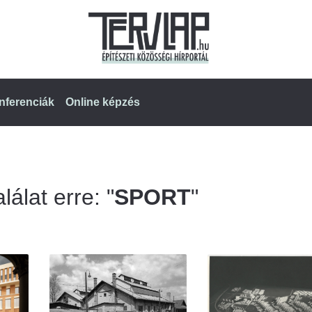
nferenciák
Online képzés
lálat erre: "
SPORT
"