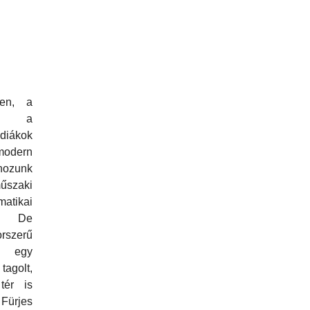
ben, a
ben a
ákok
modern
hozunk
műszaki
ikai
al. De
szerű
 egy
agolt,
tér is
 Fürjes