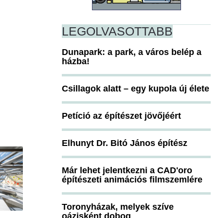
LEGOLVASOTTABB
Dunapark: a park, a város belép a
házba!
Csillagok alatt – egy kupola új élete
Petíció az építészet jövőjéért
Elhunyt Dr. Bitó János építész
Már lehet jelentkezni a CAD'oro
építészeti animációs filmszemlére
Toronyházak, melyek szíve
oázisként dobog