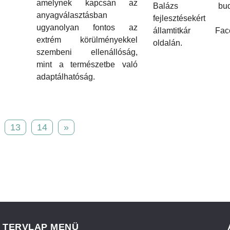
amelynek kapcsán az
Balázs budap
anyagválasztásban
fejlesztésekért f
ugyanolyan fontos az
államtitkár Fac
extrém körülményekkel
oldalán.
szembeni ellenállóság,
mint a természetbe való
adaptálhatóság.
13
14
»
TERVLAP MENÜ