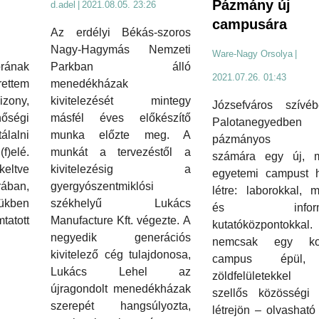
Pázmány új
d.adel
|
2021.08.05. 23:26
campusára
Az erdélyi Békás-szoros
Nagy-Hagymás Nemzeti
Ware-Nagy Orsolya
|
Parkban álló
ának
2021.07.26. 01:43
menedékházak
rettem
kivitelezését mintegy
zony,
Józsefváros szívé
másfél éves előkészítő
ségi
Palotanegyed
munka előzte meg. A
álalni
pázmányos di
munkát a tervezéstől a
f)elé.
számára egy új, 
kivitelezésig a
 keltve
egyetemi campust 
gyergyószentmiklósi
ában,
létre: laborokkal, 
székhelyű Lukács
ükben
és informat
Manufacture Kft. végezte. A
tott
kutatóközpontokk
negyedik generációs
nemcsak egy kor
kivitelező cég tulajdonosa,
campus épül,
Lukács Lehel az
zöldfelületekkel t
újragondolt menedékházak
szellős közösségi 
szerepét hangsúlyozta,
létrejön – olvasható