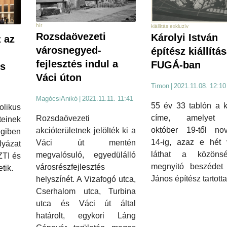
hír
kiállítás exkluzív
Rozsdaövezeti
Károlyi István
 az
városnegyed-
építész kiállítá
fejlesztés indul a
FUGÁ-ban
s
Váci úton
Timon
|
2021.11.08. 12:10
MagócsiAnikó
|
2021.11.11. 11:41
55 év 33 tablón a ki
olikus
címe, amelyet 
Rozsdaövezeti
einek
október 19-től no
akcióterületnek jelölték ki a
giben
14-ig, azaz e hét 
Váci út mentén
yázat
láthat a közöns
megvalósuló, egyedülálló
TI és
megnyitó beszédet
városrészfejlesztés
tik.
János építész tartotta
helyszínét. A Vizafogó utca,
Cserhalom utca, Turbina
utca és Váci út által
határolt, egykori Láng