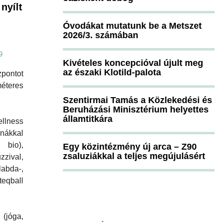
nyílt
Óvodákat mutatunk be a Metszet
2026/3. számában
9
Kivételes koncepcióval újult meg
az északi Klotild-palota
pontot
méteres
Szentirmai Tamás a Közlekedési és
Beruházási Minisztérium helyettes
államtitkára
lness
nákkal
bio),
Egy közintézmény új arca – Z90
zsaluziákkal a teljes megújulásért
zival,
abda-,
teqball
(jóga,