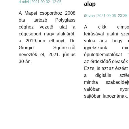
d.adel
|
2021.09.02. 12:05
alap
A Mapei csoporthoz 2008
iStvan
|
2021.09.06. 23:35
óta tartozó Polyglass
A cikk címsor
céghez vezető utat a
leírásával utalni sze
cégcsoport nagy alakjáról,
volna arra, hogy bi
a 2019-ben elhunyt, Dr.
igyekszünk minő
Giorgio Squinzi-ről
épületbemutatókat t
nevezték el, 2021. június
az érdeklődő olvasók (
30-án.
Ezzel is azt az érzést
a digitális szfér
mintha szabadidej
valóban nyomta
sajtóban lapoznának.