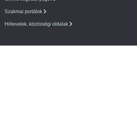
Szakmai portálok
Hírlevelek, közösségi oldalak