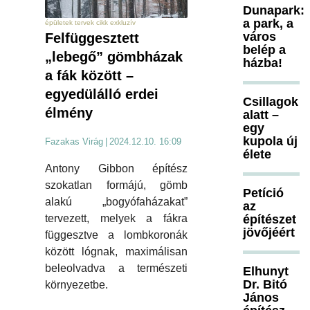
Dunapark:
a park, a
épületek tervek cikk exkluzív
város
Felfüggesztett
belép a
„lebegő” gömbházak
házba!
a fák között –
egyedülálló erdei
Csillagok
élmény
alatt –
egy
kupola új
Fazakas Virág
|
2024.12.10. 16:09
élete
Antony Gibbon építész
szokatlan formájú, gömb
Petíció
alakú „bogyófaházakat”
az
építészet
tervezett, melyek a fákra
jövőjéért
függesztve a lombkoronák
között lógnak, maximálisan
beleolvadva a természeti
Elhunyt
Dr. Bitó
környezetbe.
János