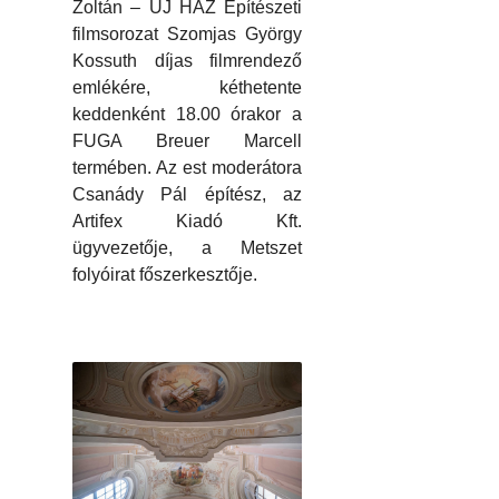
Zoltán – ÚJ HÁZ Építészeti
filmsorozat Szomjas György
Kossuth díjas filmrendező
emlékére, kéthetente
keddenként 18.00 órakor a
FUGA Breuer Marcell
termében. Az est moderátora
Csanády Pál építész, az
Artifex Kiadó Kft.
ügyvezetője, a Metszet
folyóirat főszerkesztője.