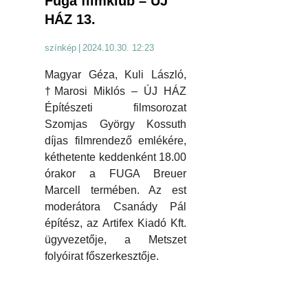
Fuga filmklub – ÚJ
HÁZ 13.
színkép
|
2024.10.30. 12:23
Magyar Géza, Kuli László,
†Marosi Miklós – ÚJ HÁZ
Építészeti filmsorozat
Szomjas György Kossuth
díjas filmrendező emlékére,
kéthetente keddenként 18.00
órakor a FUGA Breuer
Marcell termében. Az est
moderátora Csanády Pál
építész, az Artifex Kiadó Kft.
ügyvezetője, a Metszet
folyóirat főszerkesztője.