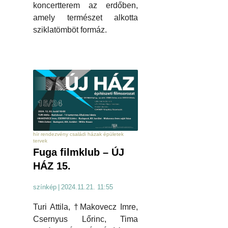
koncertterem az erdőben,
amely természet alkotta
sziklatömböt formáz.
hír rendezvény családi házak épületek
tervek
Fuga filmklub – ÚJ
HÁZ 15.
színkép
|
2024.11.21. 11:55
Turi Attila, †Makovecz Imre,
Csernyus Lőrinc, Tima