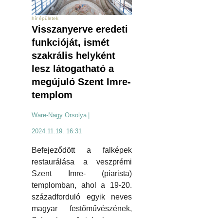
hír épületek
Visszanyerve eredeti
funkcióját, ismét
szakrális helyként
lesz látogatható a
megújuló Szent Imre-
templom
Ware-Nagy Orsolya
|
2024.11.19. 16:31
Befejeződött a falképek
restaurálása a veszprémi
Szent Imre- (piarista)
templomban, ahol a 19-20.
századforduló egyik neves
magyar festőművészének,