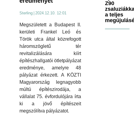
eredményét
Z90
zsaluziákka
Sterling
|
2024.12.10. 12:01
a teljes
megújulásé
Megszületett a Budapest II.
kerületi Frankel Leó és
Török utca által közrefogott
háromszögletű tér
revitalizálására kiírt
építészhallgatói ötletpályázat
eredménye, amelyre 48
pályázat érkezett. A KÖZTI
Magyarország legnagyobb
múltú építészirodája, a
vállalat 75. évfordulójára írta
ki a jövő építészeit
megszólítva pályázatot.