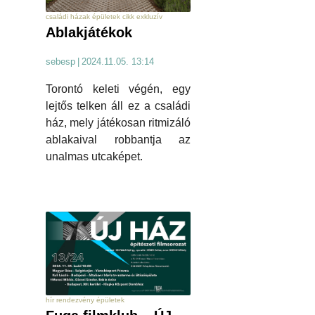
családi házak épületek cikk exkluzív
Ablakjátékok
sebesp
|
2024.11.05. 13:14
Torontó keleti végén, egy
lejtős telken áll ez a családi
ház, mely játékosan ritmizáló
ablakaival robbantja az
unalmas utcaképet.
hír rendezvény épületek