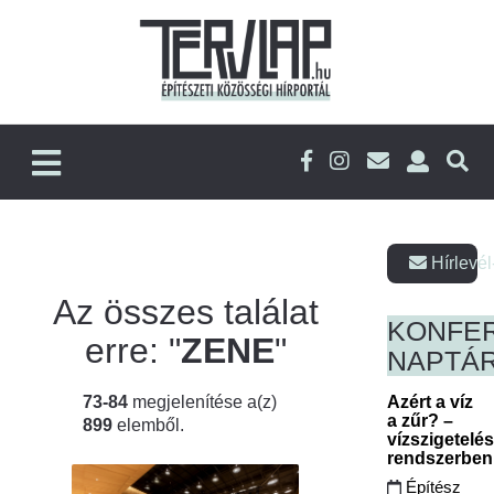
Hírlevél
Az összes találat
KONFE
erre: "
ZENE
"
NAPTÁ
73-84
megjelenítése a(z)
Azért a víz
a zűr? –
899
elemből.
vízszigetelé
rendszerbe
Építész