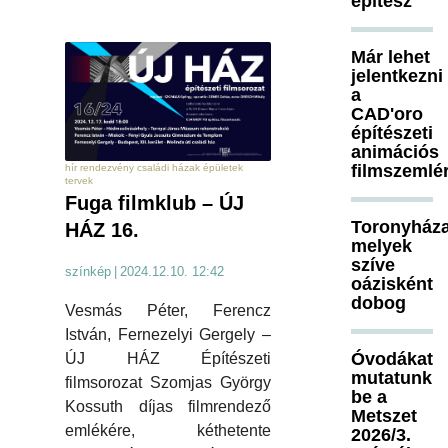
építész
Már lehet
jelentkezni
a
CAD'oro
építészeti
animációs
filmszemlé
hír rendezvény családi házak épületek
tervek
Fuga filmklub – ÚJ
Toronyháza
HÁZ 16.
melyek
szíve
színkép
|
2024.12.10. 12:42
oázisként
dobog
Vesmás Péter, Ferencz
István, Fernezelyi Gergely –
Óvodákat
ÚJ HÁZ Építészeti
mutatunk
filmsorozat Szomjas György
be a
Kossuth díjas filmrendező
Metszet
emlékére, kéthetente
2026/3.