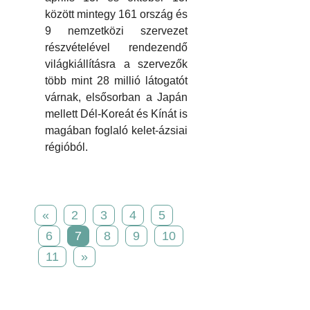
között mintegy 161 ország és
9 nemzetközi szervezet
részvételével rendezendő
világkiállításra a szervezők
több mint 28 millió látogatót
várnak, elsősorban a Japán
mellett Dél-Koreát és Kínát is
magában foglaló kelet-ázsiai
régióból.
«
2
3
4
5
6
7
8
9
10
11
»