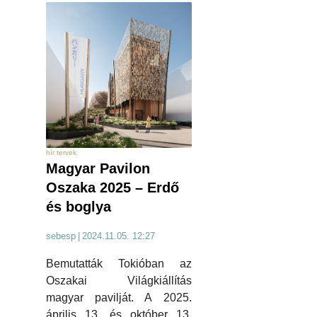
hír tervek
Magyar Pavilon
Oszaka 2025 – Erdő
és boglya
sebesp
|
2024.11.05. 12:27
Bemutatták Tokióban az
Oszakai Világkiállítás
magyar pavilját. A 2025.
április 13. és október 13.