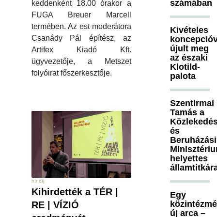
számában
keddenként 18.00 órakor a
FUGA Breuer Marcell
termében. Az est moderátora
Kivételes
Csanády Pál építész, az
koncepcióv
újult meg
Artifex Kiadó Kft.
az északi
ügyvezetője, a Metszet
Klotild-
folyóirat főszerkesztője.
palota
Szentirmai
Tamás a
Közlekedés
és
Beruházási
Minisztéri
helyettes
államtitkár
hír díj
Kihirdették a TÉR |
Egy
közintézm
RE | VÍZIÓ
új arca –