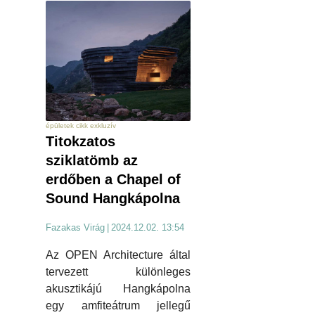
épületek cikk exkluzív
Titokzatos
sziklatömb az
erdőben a Chapel of
Sound Hangkápolna
Fazakas Virág
|
2024.12.02. 13:54
Az OPEN Architecture által
tervezett különleges
akusztikájú Hangkápolna
egy amfiteátrum jellegű