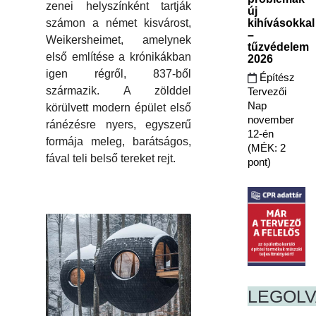
zenei helyszínként tartják
új
számon a német kisvárost,
kihívásokkal
–
Weikersheimet, amelynek
tűzvédelem
első említése a krónikákban
2026
igen régről, 837-ből
Építész
származik. A zölddel
Tervezői
Nap
körülvett modern épület első
november
ránézésre nyers, egyszerű
12-én
formája meleg, barátságos,
(MÉK: 2
fával teli belső tereket rejt.
pont)
LEGOL