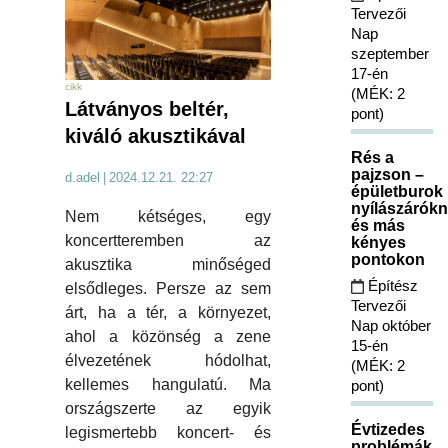
Tervezői
Nap
szeptember
17-én
cikk
(MÉK: 2
Látványos beltér,
pont)
kiváló akusztikával
Rés a
pajzson –
d.adel
|
2024.12.21. 22:27
épületburok
nyílászárókn
Nem kétséges, egy
és más
koncertteremben az
kényes
pontokon
akusztika minőséged
Építész
elsődleges. Persze az sem
Tervezői
árt, ha a tér, a környezet,
Nap október
ahol a közönség a zene
15-én
élvezetének hódolhat,
(MÉK: 2
kellemes hangulatú. Ma
pont)
országszerte az egyik
Évtizedes
legismertebb koncert- és
problémák