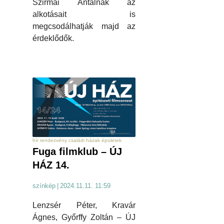
Szirmai Antalnak az
alkotásait is
megcsodálhatják majd az
érdeklődők.
hír rendezvény családi házak épületek
Fuga filmklub – ÚJ
HÁZ 14.
színkép
|
2024.11.11. 11:59
Lenzsér Péter, Kravár
Ágnes, Győrffy Zoltán – ÚJ