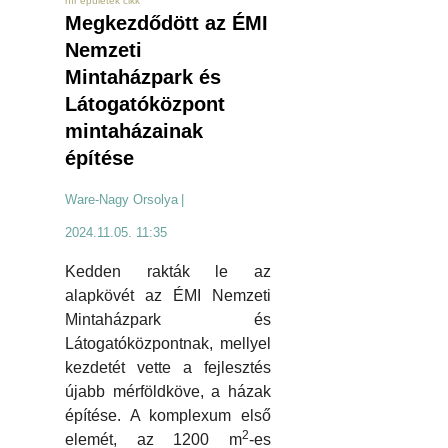
hír épületek cikk
Megkezdődött az ÉMI
Nemzeti
Mintaházpark és
Látogatóközpont
mintaházainak
építése
Ware-Nagy Orsolya
|
2024.11.05. 11:35
Kedden rakták le az
alapkövét az ÉMI Nemzeti
Mintaházpark és
Látogatóközpontnak, mellyel
kezdetét vette a fejlesztés
újabb mérföldköve, a házak
építése. A komplexum első
2
elemét, az 1200 m
-es