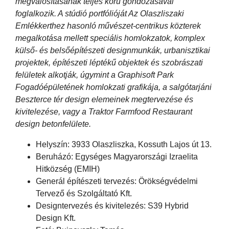
megvalósításának teljes körű gondozásával
foglalkozik. A stúdió portfólióját Az Olaszliszaki
Emlékkerthez hasonló művészet-centrikus közterek
megalkotása mellett speciális homlokzatok, komplex
külső- és belsőépítészeti designmunkák, urbanisztikai
projektek, építészeti léptékű objektek és szobrászati
felületek alkotják, úgymint a Graphisoft Park
Fogadóépületének homlokzati grafikája, a salgótarjáni
Beszterce tér design elemeinek megtervezése és
kivitelezése, vagy a Traktor Farmfood Restaurant
design betonfelülete.
Helyszín: 3933 Olaszliszka, Kossuth Lajos út 13.
Beruházó: Egységes Magyarországi Izraelita
Hitközség (EMIH)
Generál építészeti tervezés: Örökségvédelmi
Tervező és Szolgáltató Kft.
Designtervezés és kivitelezés: S39 Hybrid
Design Kft.