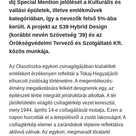
díj Special Mention jelölését a Kulturális és
vallási épületek, illetve emlékművek
kategóriában, így a nevezők felső 5%-ába
került. A projekt az S39 Hybrid Design
(korábbi nevén Szövetség '39) és az
Örökségvédelmi Tervező és Szolgáltató Kft.
közös munkája.
Az Olaszliszka egykori zsinagógájában kialakított
emlékkert érzékenyen reflektál a Tokaj-Hegyaljáról
elhurcolt zsidóság történetére. A megemlékezés-
élmény megalkotására felkért designerek egy, az
építészeti térbe integrált jelstruktúrát alkottak. A tér
járófelületén világító csillagtérkép vezet keresztül,
mely 1944. április 14-e csillagállását mutatja. Ezen a
napon hurcolták el a településről a zsidó lakosságot. A
csillagtérkép elemei a zarándokok lépteire reflektálva
aktívvá válnak. Az egykori, megmaradt tóratartó