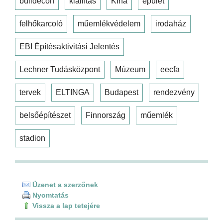
buildecon
kiállítás
Kína
épület
felhőkarcoló
műemlékvédelem
irodaház
EBI Építésaktivitási Jelentés
Lechner Tudásközpont
Múzeum
eecfa
tervek
ELTINGA
Budapest
rendezvény
belsőépítészet
Finnország
műemlék
stadion
Üzenet a szerzőnek
Nyomtatás
Vissza a lap tetejére