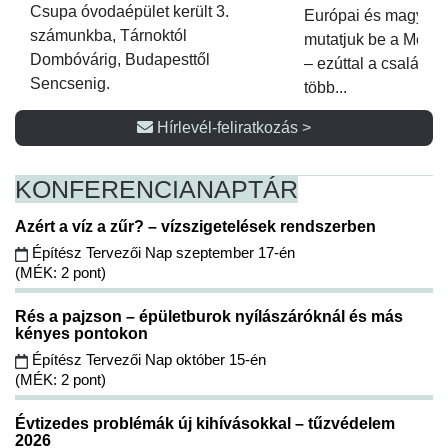
Csupa óvodaépület került 3.
Európai és magyar p
számunkba, Tárnoktól
mutatjuk be a Metsz
Dombóvárig, Budapesttől
– ezúttal a családi 
Sencsenig.
több...
Hírlevél-feliratkozás >
KONFERENCIA
NAPTÁR
Azért a víz a zűr? – vízszigetelések rendszerben
Építész Tervezői Nap szeptember 17-én
(MÉK: 2 pont)
Rés a pajzson – épületburok nyílászáróknál és más
kényes pontokon
Építész Tervezői Nap október 15-én
(MÉK: 2 pont)
Évtizedes problémák új kihívásokkal – tűzvédelem
2026