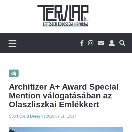
díj
Architizer A+ Award Special
Mention válogatásában az
Olaszliszkai Emlékkert
S39 Hybrid Design
|
2019.07.11. 15:17