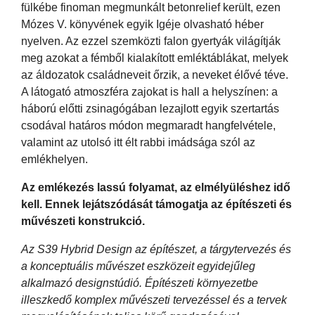
fülkébe finoman megmunkált betonrelief került, ezen
Mózes V. könyvének egyik Igéje olvasható héber
nyelven. Az ezzel szemközti falon gyertyák világítják
meg azokat a fémből kialakított emléktáblákat, melyek
az áldozatok családneveit őrzik, a neveket élővé téve.
A látogató atmoszféra zajokat is hall a helyszínen: a
háború előtti zsinagógában lezajlott egyik szertartás
csodával határos módon megmaradt hangfelvétele,
valamint az utolsó itt élt rabbi imádsága szól az
emlékhelyen.
Az emlékezés lassú folyamat, az elmélyüléshez idő
kell. Ennek lejátszódását támogatja az építészeti és
művészeti konstrukció.
Az S39 Hybrid Design az építészet, a tárgytervezés és
a konceptuális művészet eszközeit egyidejűleg
alkalmazó designstúdió. Építészeti környezetbe
illeszkedő komplex művészeti tervezéssel és a tervek