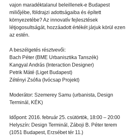
vajon maradéktalanul beleillenek-e Budapest
miliőjébe, földrajzi adottságaiba és épített
környezetébe? Az innovatív fejlesztések
létjogosultságát, hozzáadott értékét járjuk körül ezen
az estén.
A beszélgetés résztvevői:
Bach Péter (BME Urbanisztika Tanszék)
Kangyal András (Interaction Designer)
Petrik Máté (Liget Budapest)
Zétényi Zsófia (Ivócsap Projekt)
Moderátor: Szemerey Samu (urbanista, Design
Terminál, KÉK)
Időpont: 2016. február 25. csütörtök, 18:00
–
20:00
Helyszín: Design Terminál, Záboji B. Péter terem
(1051 Budapest, Erzsébet tér 11.)