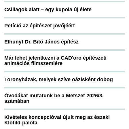
Csillagok alatt – egy kupola új élete
Petíció az építészet jövőjéért
Elhunyt Dr. Bitó János építész
Már lehet jelentkezni a CAD'oro építészeti
animációs filmszemlére
Toronyházak, melyek szíve oázisként dobog
Óvodákat mutatunk be a Metszet 2026/3.
számában
Kivételes koncepcióval újult meg az északi
Klotild-palota