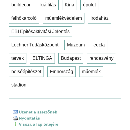
buildecon
kiállítás
Kína
épület
felhőkarcoló
műemlékvédelem
irodaház
EBI Építésaktivitási Jelentés
Lechner Tudásközpont
Múzeum
eecfa
tervek
ELTINGA
Budapest
rendezvény
belsőépítészet
Finnország
műemlék
stadion
Üzenet a szerzőnek
Nyomtatás
Vissza a lap tetejére