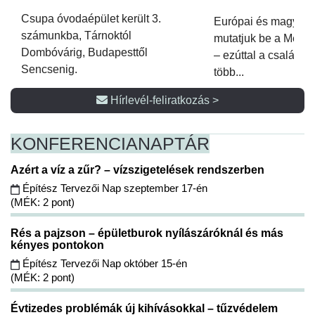
Csupa óvodaépület került 3.
Európai és magyar p
számunkba, Tárnoktól
mutatjuk be a Metsz
Dombóvárig, Budapesttől
– ezúttal a családi 
Sencsenig.
több...
Hírlevél-feliratkozás >
KONFERENCIA
NAPTÁR
Azért a víz a zűr? – vízszigetelések rendszerben
Építész Tervezői Nap szeptember 17-én
(MÉK: 2 pont)
Rés a pajzson – épületburok nyílászáróknál és más
kényes pontokon
Építész Tervezői Nap október 15-én
(MÉK: 2 pont)
Évtizedes problémák új kihívásokkal – tűzvédelem