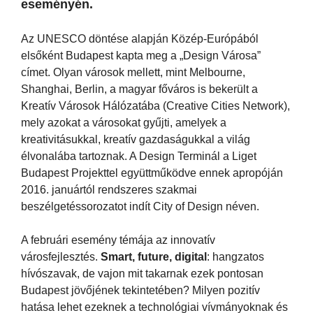
eseményén.
Az UNESCO döntése alapján Közép-Európából
elsőként Budapest kapta meg a „Design Városa”
címet. Olyan városok mellett, mint Melbourne,
Shanghai, Berlin, a magyar főváros is bekerült a
Kreatív Városok Hálózatába (Creative Cities Network),
mely azokat a városokat gyűjti, amelyek a
kreativitásukkal, kreatív gazdaságukkal a világ
élvonalába tartoznak. A Design Terminál a Liget
Budapest Projekttel együttműködve ennek apropóján
2016. januártól rendszeres szakmai
beszélgetéssorozatot indít City of Design néven.
A februári esemény témája az innovatív
városfejlesztés.
Smart, future, digital
: hangzatos
hívószavak, de vajon mit takarnak ezek pontosan
Budapest jövőjének tekintetében? Milyen pozitív
hatása lehet ezeknek a technológiai vívmányoknak és