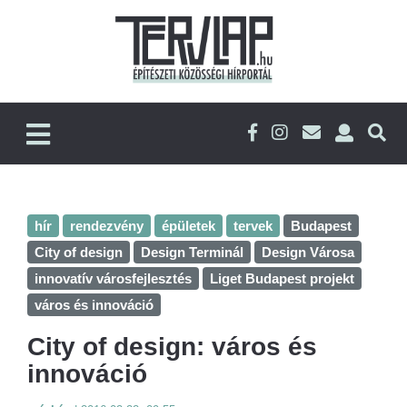
hír
rendezvény
épületek
tervek
Budapest
City of design
Design Terminál
Design Városa
innovatív városfejlesztés
Liget Budapest projekt
város és innováció
City of design: város és
innováció