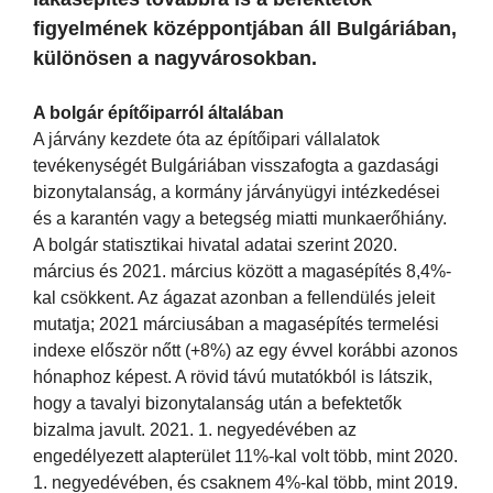
figyelmének középpontjában áll Bulgáriában,
különösen a nagyvárosokban.
A bolgár építőiparról általában
A járvány kezdete óta az építőipari vállalatok
tevékenységét Bulgáriában visszafogta a gazdasági
bizonytalanság, a kormány járványügyi intézkedései
és a karantén vagy a betegség miatti munkaerőhiány.
A bolgár statisztikai hivatal adatai szerint 2020.
március és 2021. március között a magasépítés 8,4%-
kal csökkent. Az ágazat azonban a fellendülés jeleit
mutatja; 2021 márciusában a magasépítés termelési
indexe először nőtt (+8%) az egy évvel korábbi azonos
hónaphoz képest. A rövid távú mutatókból is látszik,
hogy a tavalyi bizonytalanság után a befektetők
bizalma javult. 2021. 1. negyedévében az
engedélyezett alapterület 11%-kal volt több, mint 2020.
1. negyedévében, és csaknem 4%-kal több, mint 2019.