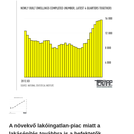
A növekvő lakóingatlan-piac miatt a
lakásépítés továbbra is a befektetők