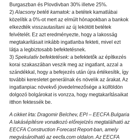
Burgaszban és Plovdivban 30% illetve 25%.
2)
Alacsony betéti kamatok:
a betétek kamatlábai
közelítik a 0%-ot mert az elmúlt hónapokban a bankok
elkezdték visszautasítani az új lekötött betétek
felvételét. Ez azt eredményezte, hogy a lakosság
megtakarításait inkább ingatlanba fekteti, mivel ezt
látja a legbiztosabb befektetésnek.
3)
Spekulatív befektetések:
a befektetők az építkezés
korai szakaszában veszik meg az ingatlant, azzal a
szándékkal, hogy a befejezés után újra értékesítik, így
további keresletet generálnak és növelik az árakat. Az
ingatlanpiac növekvő jövedelmezősége a külföldön
dolgozó bolgárokat is vonzza, hogy megtakarításaikat
itthon fektessék be.
A cikket írta: Dragomir Belchev, EPI – EECFA Bulgaria
A lakásépítésre vonatkozó előrejelzés megtalálható az
EECFA Construction Forecast Report-ban, amely
megvásárolható az eecfa.com oldalon. Az EECFA