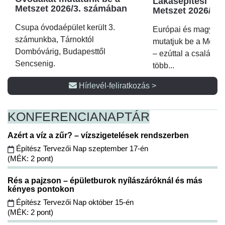
Lakásépítési kör
Metszet 2026/3. számában
Metszet 2026/2.
Csupa óvodaépület került 3.
Európai és magyar p
számunkba, Tárnoktól
mutatjuk be a Metsz
Dombóvárig, Budapesttől
– ezúttal a családi 
Sencsenig.
több...
Hírlevél-feliratkozás >
KONFERENCIA
NAPTÁR
Azért a víz a zűr? – vízszigetelések rendszerben
Építész Tervezői Nap szeptember 17-én
(MÉK: 2 pont)
Rés a pajzson – épületburok nyílászáróknál és más
kényes pontokon
Építész Tervezői Nap október 15-én
(MÉK: 2 pont)