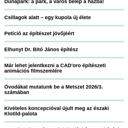
Dunapark: a park, a város belép a házba!
Csillagok alatt – egy kupola új élete
Petíció az építészet jövőjéért
Elhunyt Dr. Bitó János építész
Már lehet jelentkezni a CAD'oro építészeti
animációs filmszemlére
Óvodákat mutatunk be a Metszet 2026/3.
számában
Kivételes koncepcióval újult meg az északi
Klotild-palota