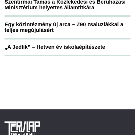
Szentirmai Tamás a Közlekedési és Beruházási
Minisztérium helyettes államtitkára
Egy közintézmény új arca – Z90 zsaluziákkal a
teljes megújulásért
„A Jedlik” – Hetven év iskolaépítészete