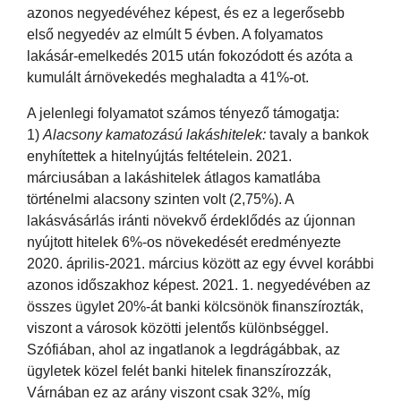
azonos negyedévéhez képest, és ez a legerősebb
első negyedév az elmúlt 5 évben. A folyamatos
lakásár-emelkedés 2015 után fokozódott és azóta a
kumulált árnövekedés meghaladta a 41%-ot.
A jelenlegi folyamatot számos tényező támogatja:
1)
Alacsony kamatozású lakáshitelek:
tavaly a bankok
enyhítettek a hitelnyújtás feltételein. 2021.
márciusában a lakáshitelek átlagos kamatlába
történelmi alacsony szinten volt (2,75%). A
lakásvásárlás iránti növekvő érdeklődés az újonnan
nyújtott hitelek 6%-os növekedését eredményezte
2020. április-2021. március között az egy évvel korábbi
azonos időszakhoz képest. 2021. 1. negyedévében az
összes ügylet 20%-át banki kölcsönök finanszírozták,
viszont a városok közötti jelentős különbséggel.
Szófiában, ahol az ingatlanok a legdrágábbak, az
ügyletek közel felét banki hitelek finanszírozzák,
Várnában ez az arány viszont csak 32%, míg