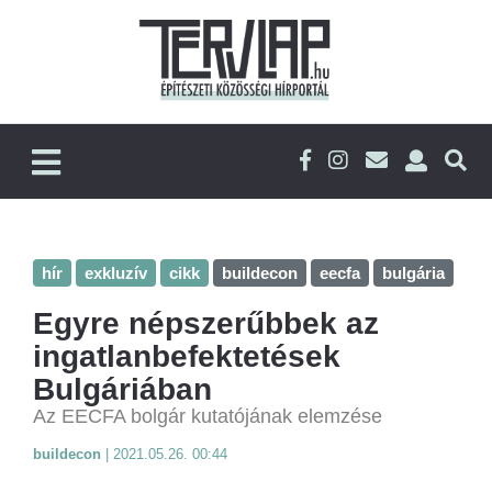
hír
exkluzív
cikk
buildecon
eecfa
bulgária
Egyre népszerűbbek az
ingatlanbefektetések
Bulgáriában
Az EECFA bolgár kutatójának elemzése
buildecon
|
2021.05.26. 00:44