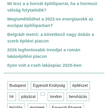
Mi lesz a a horvát építőiparral, ha a hormuzi
válság folytatódik?
Megismétlődhet a 2022-es energiasokk az
európai építőiparban?
Belgrádi metró: a következő nagy dobás a
szerb építési piacon
2026 legfontosabb trendjei a román
lakásépítési piacon
Ilyen volt a cseh lakáspiac 2025-ben
Budapest
Egyesült Királyság
építészet
hír
pályázat
london
beruházás
felújítás
épületek
Egyesült Államok