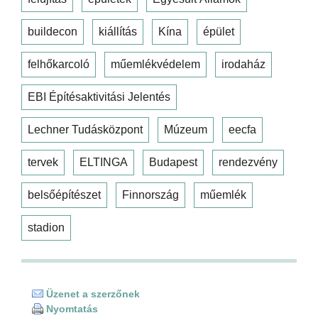
buildecon
kiállítás
Kína
épület
felhőkarcoló
műemlékvédelem
irodaház
EBI Építésaktivitási Jelentés
Lechner Tudásközpont
Múzeum
eecfa
tervek
ELTINGA
Budapest
rendezvény
belsőépítészet
Finnország
műemlék
stadion
Üzenet a szerzőnek
Nyomtatás