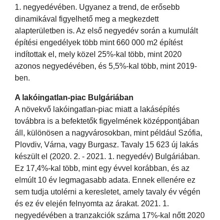
1. negyedévében. Ugyanez a trend, de erősebb
dinamikával figyelhető meg a megkezdett
alapterületben is. Az első negyedév során a kumulált
építési engedélyek több mint 660 000 m2 építést
indítottak el, mely közel 25%-kal több, mint 2020
azonos negyedévében, és 5,5%-kal több, mint 2019-
ben.
A lakóingatlan-piac Bulgáriában
A növekvő lakóingatlan-piac miatt a lakásépítés
továbbra is a befektetők figyelmének középpontjában
áll, különösen a nagyvárosokban, mint például Szófia,
Plovdiv, Várna, vagy Burgasz. Tavaly 15 623 új lakás
készült el (2020. 2. - 2021. 1. negyedév) Bulgáriában.
Ez 17,4%-kal több, mint egy évvel korábban, és az
elmúlt 10 év legmagasabb adata. Ennek ellenére ez
sem tudja utolérni a keresletet, amely tavaly év végén
és ez év elején felnyomta az árakat. 2021. 1.
negyedévében a tranzakciók száma 17%-kal nőtt 2020