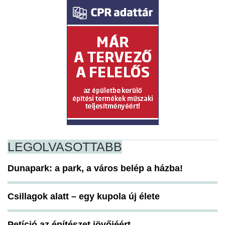
LEGOLVASOTTABB
Dunapark: a park, a város belép a házba!
Csillagok alatt – egy kupola új élete
Petíció az építészet jövőjéért