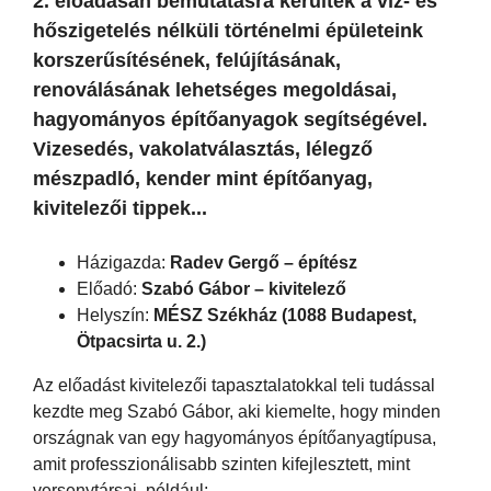
2. előadásán bemutatásra kerültek a víz- és
hőszigetelés nélküli történelmi épületeink
korszerűsítésének, felújításának,
renoválásának lehetséges megoldásai,
hagyományos építőanyagok segítségével.
Vizesedés, vakolatválasztás, lélegző
mészpadló, kender mint építőanyag,
kivitelezői tippek...
Házigazda:
Radev Gergő – építész
Előadó:
Szabó Gábor – kivitelező
Helyszín:
MÉSZ Székház (1088 Budapest,
Ötpacsirta u. 2.)
Az előadást kivitelezői tapasztalatokkal teli tudással
kezdte meg Szabó Gábor, aki kiemelte, hogy minden
országnak van egy hagyományos építőanyagtípusa,
amit professzionálisabb szinten kifejlesztett, mint
versenytársai, például: