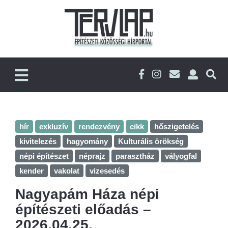
hír
exkluzív
rendezvény
cikk
hőszigetelés
kivitelezés
hagyomány
Kulturális örökség
népi építészet
néprajz
parasztház
vályogfal
kender
vakolat
vizesedés
Nagyapám Háza népi
építészeti előadás –
2026.04.25.