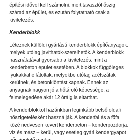
építési idővel kell számolni, mert tavasztól őszig
szárad az épület, és ezután folytatható csak a
kivitelezés.
Kenderblokk
Léteznek külföldi gyártású kenderblokk építőanyagok,
melyek utólag javíthatók-szerelhetők. A kenderblokk
használatával gyorsabb a kivitelezés, mint a
kenderbeton épület esetében. A blokkok függőleges
lyukakkal ellátottak, melyekbe utólag acélszálak
kerülnek, és betonkiöntést kapnak. Ennek az
anyagnak nagyon jó a hőtároló képessége, a
felmelegedése akár 12 óráig is eltarthat.
A kenderblokkot hazánkban leginkább belső oldali
hőszigetelésként használják. A kenderfal és a főfal
közé nedvesen kevert kenderbeton – kenderpozdorja,
víz és mész – kerül, vagy esetleg gyári kendergyapot
hőszigetelő paplan.