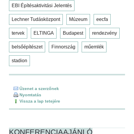
EBI Építésaktivitási Jelentés
Lechner Tudásközpont
Múzeum
eecfa
tervek
ELTINGA
Budapest
rendezvény
belsőépítészet
Finnország
műemlék
stadion
Üzenet a szerzőnek
Nyomtatás
Vissza a lap tetejére
KONFERENCIAAJÁNLÓ