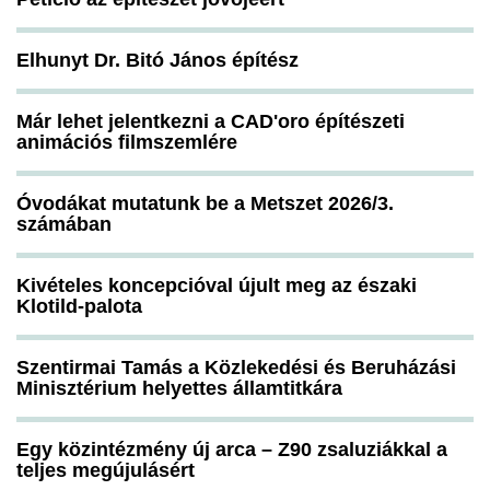
Elhunyt Dr. Bitó János építész
Már lehet jelentkezni a CAD'oro építészeti
animációs filmszemlére
Óvodákat mutatunk be a Metszet 2026/3.
számában
Kivételes koncepcióval újult meg az északi
Klotild-palota
Szentirmai Tamás a Közlekedési és Beruházási
Minisztérium helyettes államtitkára
Egy közintézmény új arca – Z90 zsaluziákkal a
teljes megújulásért