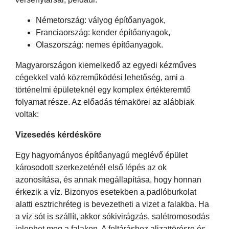
Németország: vályog építőanyagok,
Franciaország: kender építőanyagok,
Olaszország: nemes építőanyagok.
Magyarországon kiemelkedő az egyedi kézműves
cégekkel való közreműködési lehetőség, ami a
történelmi épületeknél egy komplex értékteremtő
folyamat része. Az előadás témakörei az alábbiak
voltak:
Vizesedés kérdésköre
Egy hagyományos építőanyagú meglévő épület
károsodott szerkezeténél első lépés az ok
azonosítása, és annak megállapítása, hogy honnan
érkezik a víz. Bizonyos esetekben a padlóburkolat
alatti esztrichréteg is bevezetheti a vizet a falakba. Ha
a víz sót is szállít, akkor sókivirágzás, salétromosodás
jelenhet meg a falakon. A feltáráshoz aljzattörésre és