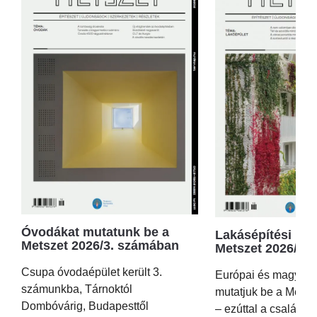
Óvodákat mutatunk be a
Lakásépítési kör
Metszet 2026/3. számában
Metszet 2026/2.
Csupa óvodaépület került 3.
Európai és magyar p
számunkba, Tárnoktól
mutatjuk be a Metsz
Dombóvárig, Budapesttől
– ezúttal a családi 