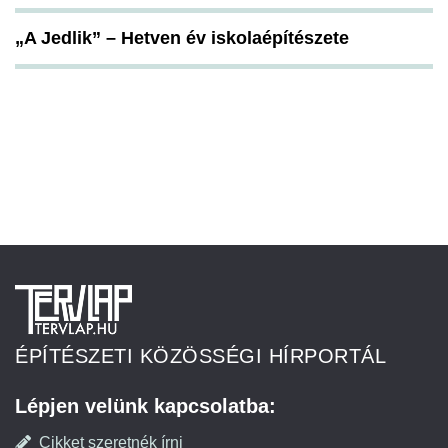
„A Jedlik” – Hetven év iskolaépítészete
ÉPÍTÉSZETI KÖZÖSSÉGI HÍRPORTÁL
Lépjen velünk kapcsolatba:
Cikket szeretnék írni