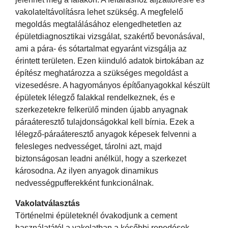
vakolateltávolításra lehet szükség. A megfelelő
megoldás megtalálásához elengedhetetlen az
épületdiagnosztikai vizsgálat, szakértő bevonásával,
ami a pára- és sótartalmat egyaránt vizsgálja az
érintett területen. Ezen kiinduló adatok birtokában az
építész meghatározza a szükséges megoldást a
vizesedésre. A hagyományos építőanyagokkal készült
épületek lélegző falakkal rendelkeznek, és e
szerkezetekre felkerülő minden újabb anyagnak
páraáteresztő tulajdonságokkal kell bírnia. Ezek a
lélegző-páraáteresztő anyagok képesek felvenni a
felesleges nedvességet, tárolni azt, majd
biztonságosan leadni anélkül, hogy a szerkezet
károsodna. Az ilyen anyagok dinamikus
nedvességpufferekként funkcionálnak.
Vakolatválasztás
Történelmi épületeknél óvakodjunk a cement
használatától a vakolatban a későbbi repedések