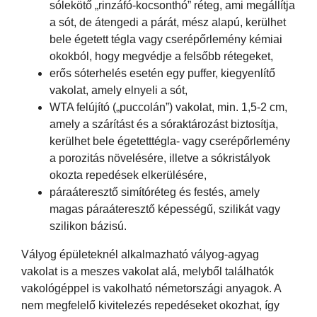
sólekötő „rinzáfó-kocsonthó” réteg, ami megállítja
a sót, de átengedi a párát, mész alapú, kerülhet
bele égetett tégla vagy cserépőrlemény kémiai
okokból, hogy megvédje a felsőbb rétegeket,
erős sóterhelés esetén egy puffer, kiegyenlítő
vakolat, amely elnyeli a sót,
WTA felújító („puccolán”) vakolat, min. 1,5-2 cm,
amely a szárítást és a sóraktározást biztosítja,
kerülhet bele égetetttégla- vagy cserépőrlemény
a porozitás növelésére, illetve a sókristályok
okozta repedések elkerülésére,
páraáteresztő simítóréteg és festés, amely
magas páraáteresztő képességű, szilikát vagy
szilikon bázisú.
Vályog épületeknél alkalmazható vályog-agyag
vakolat is a meszes vakolat alá, melyből találhatók
vakológéppel is vakolható németországi anyagok. A
nem megfelelő kivitelezés repedéseket okozhat, így