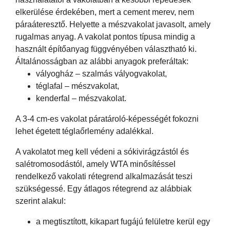
elkerülése érdekében, mert a cement merev, nem
páraáteresztő. Helyette a mészvakolat javasolt, amely
rugalmas anyag. A vakolat pontos típusa mindig a
használt építőanyag függvényében választható ki.
Általánosságban az alábbi anyagok preferáltak:
vályogház – szalmás vályogvakolat,
téglafal – mészvakolat,
kenderfal – mészvakolat.
A 3-4 cm-es vakolat páratároló-képességét fokozni
lehet égetett téglaőrlemény adalékkal.
A vakolatot meg kell védeni a sókivirágzástól és
salétromosodástól, amely WTA minősítéssel
rendelkező vakolati rétegrend alkalmazását teszi
szükségessé. Egy átlagos rétegrend az alábbiak
szerint alakul:
a megtisztított, kikapart fugájú felületre kerül egy