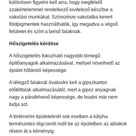
különösen figyelni kell arra, hogy megfelelő
szakértelemmel rendelkező kivitelező készítse a
vakolási munkákat. Színezésre vakolatba kevert
földpigmentek használhatók, így megadva a végső
felületet és színt a belső falaknak.
Hőszigetelés kérdése
A hőszigetelés fokozható nagyobb tömegű
építőanyagok alkalmazásával, mellyel növelhető az
épület hőtároló képessége.
A lélegző falaknál óvakodni kell a gipszkarton
előtétfalak alkalmazásától, mert a gipsz anyagnak
nagy a párafelvevő képessége, de leadni már nem
tudja azt.
A történelmi épületeknél sok esetben a kályha
természetes légcserét indít be az épületben az ablakok
résein át a kéményig.