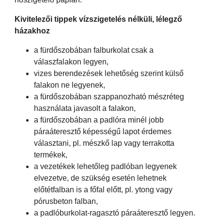
Kivitelezői tippek vízszigetelés nélküli, lélegző
házakhoz
a fürdőszobában falburkolat csak a
válaszfalakon legyen,
vizes berendezések lehetőség szerint külső
falakon ne legyenek,
a fürdőszobában szappanozható mészréteg
használata javasolt a falakon,
a fürdőszobában a padlóra minél jobb
páraáteresztő képességű lapot érdemes
választani, pl. mészkő lap vagy terrakotta
termékek,
a vezetékek lehetőleg padlóban legyenek
elvezetve, de szükség esetén lehetnek
előtétfalban is a főfal előtt, pl. ytong vagy
pórusbeton falban,
a padlóburkolat-ragasztó páraáteresztő legyen.