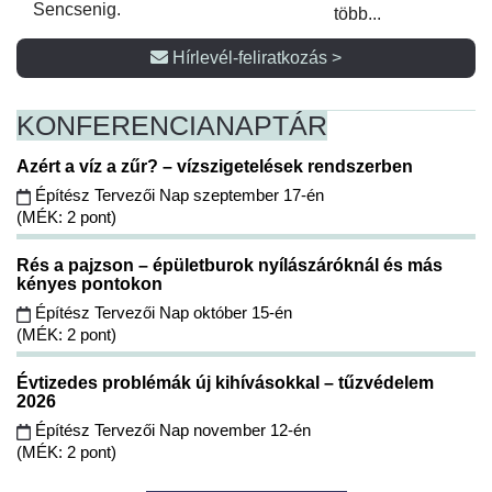
Sencsenig.
több...
Hírlevél-feliratkozás >
KONFERENCIA
NAPTÁR
Azért a víz a zűr? – vízszigetelések rendszerben
Építész Tervezői Nap szeptember 17-én
(MÉK: 2 pont)
Rés a pajzson – épületburok nyílászáróknál és más
kényes pontokon
Építész Tervezői Nap október 15-én
(MÉK: 2 pont)
Évtizedes problémák új kihívásokkal – tűzvédelem
2026
Építész Tervezői Nap november 12-én
(MÉK: 2 pont)