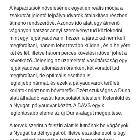
A kapacitások növelésének egyetlen reális módja a
zsákutcát jelentő fejpályaudvarok átalakítása részben
átmenő rendszerűvé. Azonos idő alatt egy átmenő
vágányon hatszor annyi szerelvényt tud közlekedni,
mint egy fejpályaudvarin, hiszen a járatokat nem kell
megfordítani, hanem lehet tovább küldeni, és a helyére
két és fél, illetve három perces követési idővel jöhet a
következő. Jelenleg az üzemeltető vasúttársaság egy
fejpályaudvari állomáson óránként két vonatot tud
megfordítani, de optimális esetben is
legfeljebb hármat, és ezek a pályaudvarok területi
korlátok miatt nem bővíthetők. Ezért szükséges a Duna
alatt áthaladó vasúti kapcsolatot létesíteni Kelenföld és
a Nyugati pályaudvar között. A BAVS egyik
legfontosabb eleme az új Duna-alagút megépítése.
A tervek szerint a felszín alatt is futnának be vágányok
a Nyugatiba délnyugatról, illetve északkeletről is úgy,