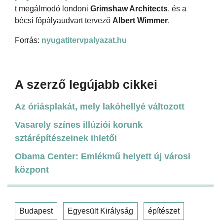
t megálmodó londoni
Grimshaw Architects
, és a
bécsi főpályaudvart tervező
Albert Wimmer
.
Forrás:
nyugatitervpalyazat.hu
A szerző legújabb cikkei
Az óriásplakát, mely lakóhellyé változott
Vasarely színes illúziói korunk
sztárépítészeinek ihletői
Obama Center: Emlékmű helyett új városi
központ
Budapest
Egyesült Királyság
építészet