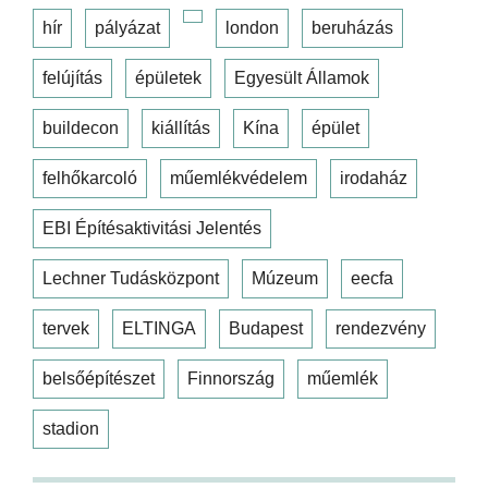
hír
pályázat
london
beruházás
felújítás
épületek
Egyesült Államok
buildecon
kiállítás
Kína
épület
felhőkarcoló
műemlékvédelem
irodaház
EBI Építésaktivitási Jelentés
Lechner Tudásközpont
Múzeum
eecfa
tervek
ELTINGA
Budapest
rendezvény
belsőépítészet
Finnország
műemlék
stadion