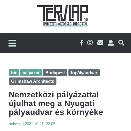
hír
pályázat
Budapest
főpályaudvar
Grimshaw Architects
Nemzetközi pályázattal
újulhat meg a Nyugati
pályaudvar és környéke
sebesp
|
2021.10.21. 22:05