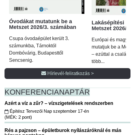
Óvodákat mutatunk be a
Lakásépítési kör
Metszet 2026/3. számában
Metszet 2026/2.
Csupa óvodaépület került 3.
Európai és magyar p
számunkba, Tárnoktól
mutatjuk be a Metsz
Dombóvárig, Budapesttől
– ezúttal a családi 
Sencsenig.
több...
Hírlevél-feliratkozás >
KONFERENCIA
NAPTÁR
Azért a víz a zűr? – vízszigetelések rendszerben
Építész Tervezői Nap szeptember 17-én
(MÉK: 2 pont)
Rés a pajzson – épületburok nyílászáróknál és más