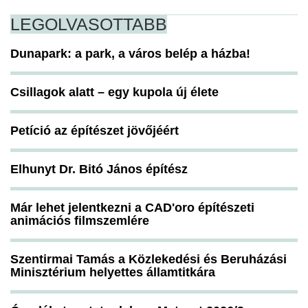
LEGOLVASOTTABB
Dunapark: a park, a város belép a házba!
Csillagok alatt – egy kupola új élete
Petíció az építészet jövőjéért
Elhunyt Dr. Bitó János építész
Már lehet jelentkezni a CAD'oro építészeti
animációs filmszemlére
Szentirmai Tamás a Közlekedési és Beruházási
Minisztérium helyettes államtitkára