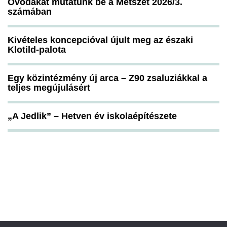
Óvodákat mutatunk be a Metszet 2026/3.
számában
Kivételes koncepcióval újult meg az északi
Klotild-palota
Egy közintézmény új arca – Z90 zsaluziákkal a
teljes megújulásért
„A Jedlik” – Hetven év iskolaépítészete