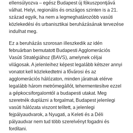
ellensúlyozva – egész Budapest új fókuszpontjává
válhat. Helyi, regionális és országos szinten is a 21.
század egyik, ha nem a legmeghatározóbb vasúti
közlekedési és urbanisztikai beruházásának tervezése
indulhat meg.
Ez a beruházás szorosan illeszkedik az idén
februárban bemutatott Budapesti Agglomerációs
Vasúti Stratégiához (BAVS), amelynek céljai
világosak. A jelenleihez képest legalább kétszer annyi
vonatot kell közlekedtetni a fővárosi és az
agglomerációs hálózaton, minden járatnak elérve
legalább három metrómegállót, tehermentesítve ezzel
a gépkocsiforgalomtól a budapesti utakat. Meg
szeretnék duplázni a forgalmat, Budapest jelenlegi
vasúti hálózata viszont telített, a jelenlegi
fejpályaudvarok, a Nyugati, a Keleti és a Déli
pályaudvar nem tud több szerelvényt fogadni és
fordítani.