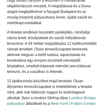
hogy utóbbi irányból a felszínen is maradnának
végállomásozó vonatok. A megújítással és a Duna-
alagút megépítésével a Nyugati Budapest és az
ország központi pályaudvara lenne, újabb vasúti és
metrókapcsolatokkal.
A feladat rendkívül összetett: parképítés, minőségi
városi terek, középületek és vasúti mélyállomás
tervezése. A 44 hektár megújítására 12 építészirodától
várnak terveket. Olyan tervezőcsapatot keresnek,
akiknek megvan a kellő tudása, tapasztalata és
kreativitása egy ennyire összetett városépítő
feladathoz, emellett képesek mérnöki precizitással
tervezni, és a vasúthoz is értenek.
12 építésziroda készíthet majd terveket. Olyan
díjnyertes tervezőcsapatok is érdeklődnek a feladat
iránt, akik már többször nagyot és különlegeset
alkottak. Ilyen a londoni Stirling-díjas
London Bridge
pályudvar
átépítését és a
New-York-i Fulton Center
-