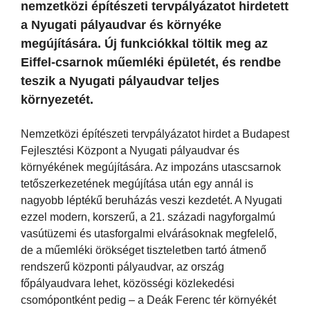
nemzetközi építészeti tervpályázatot hirdetett
a Nyugati pályaudvar és környéke
megújítására. Új funkciókkal töltik meg az
Eiffel-csarnok műemléki épületét, és rendbe
teszik a Nyugati pályaudvar teljes
környezetét.
Nemzetközi építészeti tervpályázatot hirdet a Budapest
Fejlesztési Központ a Nyugati pályaudvar és
környékének megújítására. Az impozáns utascsarnok
tetőszerkezetének megújítása után egy annál is
nagyobb léptékű beruházás veszi kezdetét. A Nyugati
ezzel modern, korszerű, a 21. századi nagyforgalmú
vasútüzemi és utasforgalmi elvárásoknak megfelelő,
de a műemléki örökséget tiszteletben tartó átmenő
rendszerű központi pályaudvar, az ország
főpályaudvara lehet, közösségi közlekedési
csomópontként pedig – a Deák Ferenc tér környékét