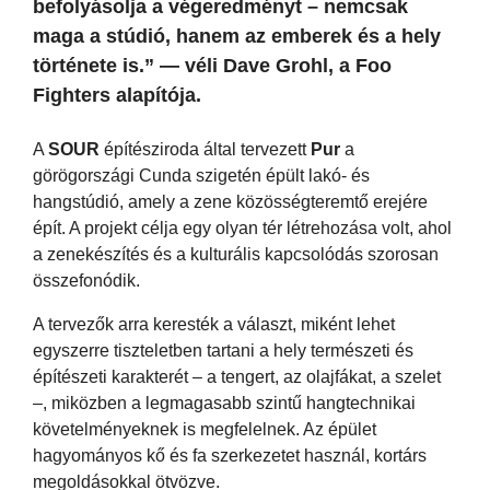
befolyásolja a végeredményt – nemcsak
maga a stúdió, hanem az emberek és a hely
története is.” — véli Dave Grohl, a Foo
Fighters alapítója.
A
SOUR
építésziroda által tervezett
Pur
a
görögországi Cunda szigetén épült lakó- és
hangstúdió, amely a zene közösségteremtő erejére
épít. A projekt célja egy olyan tér létrehozása volt, ahol
a zenekészítés és a kulturális kapcsolódás szorosan
összefonódik.
A tervezők arra keresték a választ, miként lehet
egyszerre tiszteletben tartani a hely természeti és
építészeti karakterét – a tengert, az olajfákat, a szelet
–, miközben a legmagasabb szintű hangtechnikai
követelményeknek is megfelelnek. Az épület
hagyományos kő és fa szerkezetet használ, kortárs
megoldásokkal ötvözve.