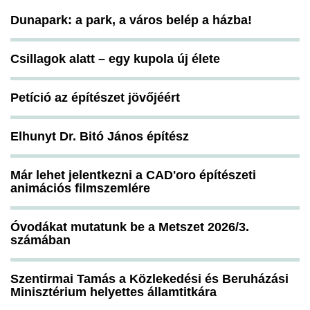
Dunapark: a park, a város belép a házba!
Csillagok alatt – egy kupola új élete
Petíció az építészet jövőjéért
Elhunyt Dr. Bitó János építész
Már lehet jelentkezni a CAD'oro építészeti
animációs filmszemlére
Óvodákat mutatunk be a Metszet 2026/3.
számában
Szentirmai Tamás a Közlekedési és Beruházási
Minisztérium helyettes államtitkára