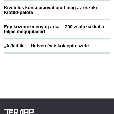
Kivételes koncepcióval újult meg az északi
Klotild-palota
Egy közintézmény új arca – Z90 zsaluziákkal a
teljes megújulásért
„A Jedlik” – Hetven év iskolaépítészete