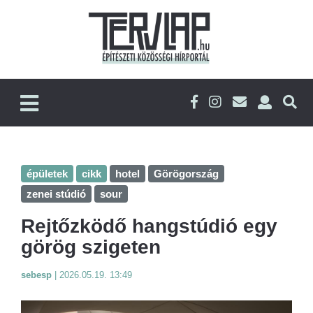
épületek
cikk
hotel
Görögország
zenei stúdió
sour
Rejtőzködő hangstúdió egy
görög szigeten
sebesp
|
2026.05.19. 13:49