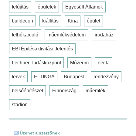
felújítás
épületek
Egyesült Államok
buildecon
kiállítás
Kína
épület
felhőkarcoló
műemlékvédelem
irodaház
EBI Építésaktivitási Jelentés
Lechner Tudásközpont
Múzeum
eecfa
tervek
ELTINGA
Budapest
rendezvény
belsőépítészet
Finnország
műemlék
stadion
Üzenet a szerzőnek