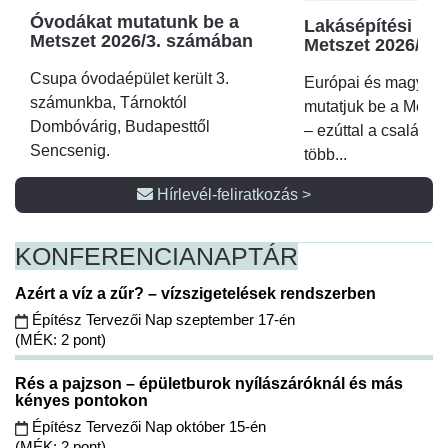
Óvodákat mutatunk be a
Lakásépítési kör
Metszet 2026/3. számában
Metszet 2026/2.
Csupa óvodaépület került 3.
Európai és magyar p
számunkba, Tárnoktól
mutatjuk be a Metsz
Dombóvárig, Budapesttől
– ezúttal a családi 
Sencsenig.
több...
Hírlevél-feliratkozás >
KONFERENCIA
NAPTÁR
Azért a víz a zűr? – vízszigetelések rendszerben
Építész Tervezői Nap szeptember 17-én
(MÉK: 2 pont)
Rés a pajzson – épületburok nyílászáróknál és más
kényes pontokon
Építész Tervezői Nap október 15-én
(MÉK: 2 pont)