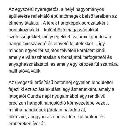
Az egyszerű nyeregtetős, a helyi hagyományos
épületekre reflektáló épülettömegek belső tereiben az
élmény átalakul. A terek hangképek sorozataként
bontakoznak ki – különböző magasságokkal,
szélességekkel, mélységekkel, valamint gondosan
hangolt visszaverő és elnyelő felületekkel –, így
minden egyes tér sajátos felvételi karaktert kínál,
amely elválaszthatatlan a formájától, térfogatától és
anyaghasználatától, és amely egy képzett fül számára
hallhatóvá válik.
Az üvegszál erősítésű betonhéj egyetlen lendülettel
fejezi ki ezt az átalakulást, egy átmenetként, amely a
látogatót Cunda népi nyugalmából egy rendkívül
precízen hangolt hangstúdió környezetébe vezeti,
mintha hangképek járatain haladna át,
tükrözve, ahogyan a zene is időn, kultúrákon és
embereken ível át.