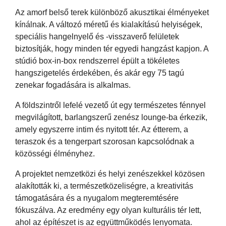
Az amorf belső terek különböző akusztikai élményeket
kínálnak. A változó méretű és kialakítású helyiségek,
speciális hangelnyelő és -visszaverő felületek
biztosítják, hogy minden tér egyedi hangzást kapjon. A
stúdió box-in-box rendszerrel épült a tökéletes
hangszigetelés érdekében, és akár egy 75 tagú
zenekar fogadására is alkalmas.
A földszintről lefelé vezető út egy természetes fénnyel
megvilágított, barlangszerű zenész lounge-ba érkezik,
amely egyszerre intim és nyitott tér. Az étterem, a
teraszok és a tengerpart szorosan kapcsolódnak a
közösségi élményhez.
A projektet nemzetközi és helyi zenészekkel közösen
alakították ki, a természetközeliségre, a kreativitás
támogatására és a nyugalom megteremtésére
fókuszálva. Az eredmény egy olyan kulturális tér lett,
ahol az építészet is az együttműködés lenyomata.