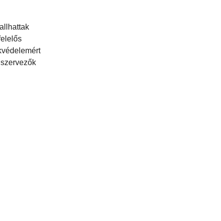
allhattak
felelős
kvédelemért
 szervezők