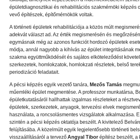
épületdiagnosztikai és rehabilitációs szakmérnöki képzés ok
vevő építészek, építőmérnökök voltak.
A történeti épületek rehabilitációja a közös múlt megismer
adekvát választ ad. Az érték megismerésén és megőrzésén t
egymásnak még az azonos funkciót hordozó épületek esetéb
módja, annál nagyobb a kihívás az épület integritásának me
szakma együttműködését és sajátos elköteleződést követel
szerkezetek, homlokzatok, homlokzati részletek, belső ter
periodizáció feladatait.
A pécsi képzés egyik vezető tanára,
Mezős Tamás
megmuta
műemléki épület megmentése. A professzor munkatársa, Bo
épületkutatásáról hallhattak izgalmas részleteket a résztv
épületek, szerkezetek, anyagok, tervezési elvek megismer
használata, a roncsolásmentes vizsgálatok alkalmazása. Elő
szintén a pécsi képzés oktatója beszélt. A kivitelező Belvá
felújításába. A közelmúlt egyik legjelentősebb történeti bel
visszaállításáról a tervező
Angyal Tibor
építész beszélt, a