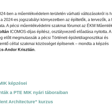
2024-ben a műemlékvédelem területén várható változásokról is h
 a 2024-es jogszabályi környezetben az építtetők, a tervezők, a 
adata. A pécsi műemlékvédelmi szakmai fórumot az ÉKM Műemlé
oltán
ICOMOS-díjas építész, osztályvezető előadása nyitotta. A
ég előtt megmutassák a pécsi Történeti épületdiagnosztikai és
remtő céllal szakmai közösséget építsenek – mondta a képzés
cs-Andor Krisztián
.
 MIK képzései
ták a PTE MIK nyári táboraiban
ilent Architecture” kurzus