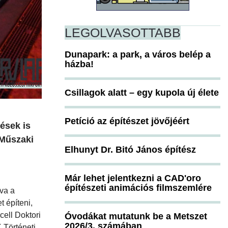
LEGOLVASOTTABB
Dunapark: a park, a város belép a
házba!
Csillagok alatt – egy kupola új élete
Petíció az építészet jövőjéért
dések is
 Műszaki
Elhunyt Dr. Bitó János építész
Már lehet jelentkezni a CAD'oro
építészeti animációs filmszemlére
zva a
 építeni,
ell Doktori
Óvodákat mutatunk be a Metszet
2026/3. számában
 Történeti