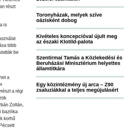
an részt
Toronyházak, melyek szíve
oázisként dobog
a is
Kivételes koncepcióval újult meg
asználat
az északi Klotild-palota
nása több
tatták be
Szentirmai Tamás a Közlekedési és
Beruházási Minisztérium helyettes
államtitkára
het a
ex
Egy közintézmény új arca – Z90
zsaluziákkal a teljes megújulásért
részt a régi
zök
rbán Zoltán,
 bazilika
ek korhű
 Pécsett