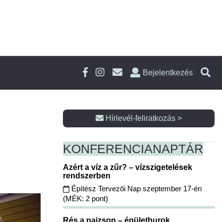
Bejelentkezés
Hírlevél-feliratkozás >
KONFERENCIA
NAPTÁR
Azért a víz a zűr? – vízszigetelések
rendszerben
Építész Tervezői Nap szeptember 17-én
(MÉK: 2 pont)
Rés a pajzson – épületburok