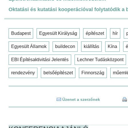
Oktatási és kutatási kooperációval folytatódik a
Budapest
Egyesült Királyság
építészet
hír
Egyesült Államok
buildecon
kiállítás
Kína
é
EBI Építésaktivitási Jelentés
Lechner Tudásközpont
rendezvény
belsőépítészet
Finnország
műeml
Üzenet a szerzőnek