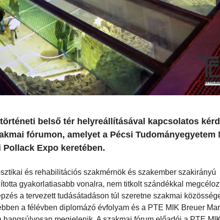
történeti belső tér helyreállításával kapcsolatos kér
a szakmai fórumon, amelyet a Pécsi Tudományegyetem
i Pollack Expo keretében.
nosztikai és rehabilitációs szakmérnök és szakember szakirányú
ította gyakorlatiasabb vonalra, nem titkolt szándékkal megcélo
épzés a tervezett tudásátadáson túl szeretne szakmai közösséget
z ebben a félévben diplomázó évfolyam és a PTE MIK Breuer Marc
 hangsúlyosan megjelenik. A szakmai fórum előadói a PTE MIK