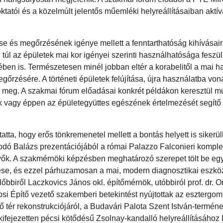
tatói és a közelmúlt jelentős műemléki helyreállításaiban aktív
ése és megőrzésének igénye mellett a fenntarthatóság kihívásair
úl az épületek mai kor igényei szerinti használhatósága feszül
en is. Természetesen minél jobban eltér a korabelitől a mai h
gőrzésére. A történeti épületek felújítása, újra használatba vo
 meg. A szakmai fórum előadásai konkrét példákon keresztül mu
ek vagy éppen az épületegyüttes egészének értelmezését segítő
tta, hogy erős tönkremenetel mellett a bontás helyett is sikerül
dó Balázs prezentációjából a római Palazzo Falconieri kompl
evők. A szakmérnöki képzésben meghatározó szerepet tölt be egy
ése, és ezzel párhuzamosan a mai, modern diagnosztikai eszkö
bbiről Laczkovics János okl. építőmérnök, utóbbiról prof. dr. O
rosi Építő vezető szakemberi betekintést nyújtottak az esztergomi
ső tér rekonstrukciójáról, a Budavári Palota Szent István-termén
 kifejezetten pécsi kötődésű Zsolnay-kandalló helyreállításához