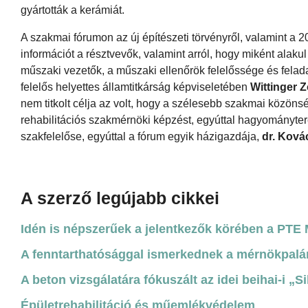
gyártották a kerámiát.
A szakmai fórumon az új építészeti törvényről, valamint a 
információt a résztvevők, valamint arról, hogy miként alakul
műszaki vezetők, a műszaki ellenőrök felelőssége és fel
felelős helyettes államtitkárság képviseletében
Wittinger Z
nem titkolt célja az volt, hogy a szélesebb szakmai közöns
rehabilitációs szakmérnöki képzést, egyúttal hagyományte
szakfelelőse, egyúttal a fórum egyik házigazdája,
dr. Ková
A szerző legújabb cikkei
Idén is népszerűek a jelentkezők körében a PTE
A fenntarthatósággal ismerkednek a mérnökpalán
A beton vizsgálatára fókuszált az idei beihai-i „S
Épületrehabilitáció és műemlékvédelem