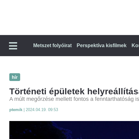
Metszet folyóirat
Perspektíva kisfilmek
Ko
hír
Történeti épületek helyreállítá
A múlt megőrzése mellett fontos a fenntarthatóság i
ptemik
|
2024.04.19. 09:53