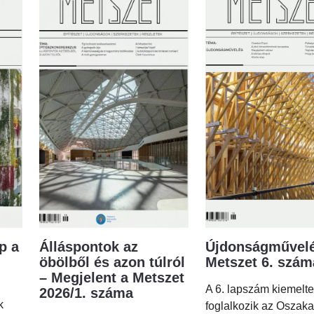
p a
Álláspontok az
Újdonságművelé
öbölből és azon túlról
Metszet 6. szá
– Megjelent a Metszet
A 6. lapszám kiemelt
2026/1. száma
k
foglalkozik az Oszaka