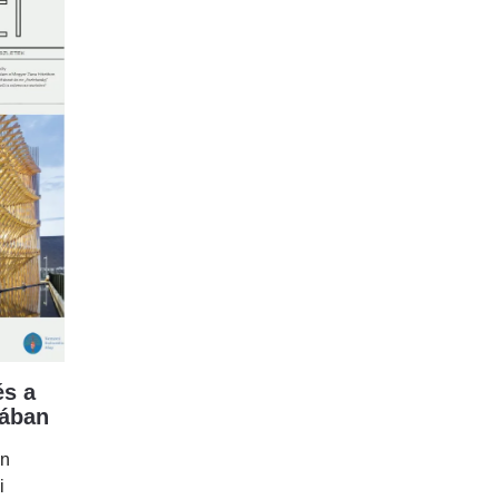
s a
mában
en
i