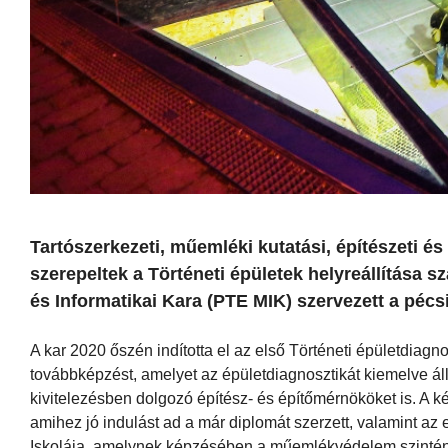
Tartószerkezeti, műemléki kutatási, építészeti és 
szerepeltek a Történeti épületek helyreállítás
és Informatikai Kara (PTE MIK) szervezett a pécs
A kar 2020 őszén indította el az első Történeti épületdiag
továbbképzést, amelyet az épületdiagnosztikát kiemelve áll
kivitelezésben dolgozó építész- és építőmérnököket is. A k
amihez jó indulást ad a már diplomát szerzett, valamint a
Iskolája, amelynek képzésében a műemlékvédelem szintén