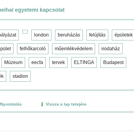
 beihai egyetemi kapcsolat
pályázat
london
beruházás
felújítás
épületek
pület
felhőkarcoló
műemlékvédelem
irodaház
Múzeum
eecfa
tervek
ELTINGA
Budapest
ék
stadion
Nyomtatás
Vissza a lap tetejére