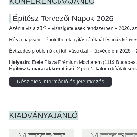
KONFERENCIAAJÁNLÓ
Építész Tervezői Napok 2026
Azért a víz a zűr? – vízszigetelések rendszerben – 2026. s
Rés a pajzson – épületburok nyílászáróknál és más kényes
Évtizedes problémák új kihívásokkal – tűzvédelem 2026 –
Helyszín:
Etele Plaza Prémium Moziterem (1119 Budapest,
Építészkamarai akkreditáció:
2 pont/alkalom (bírálati so
Részletes információ és jelentkezés
KIADVÁNYAJÁNLÓ