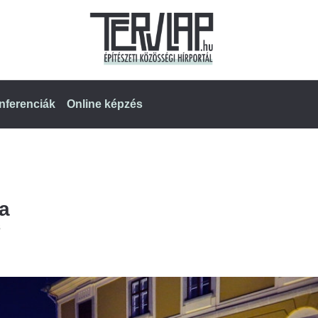
nferenciák
Online képzés
sa
s