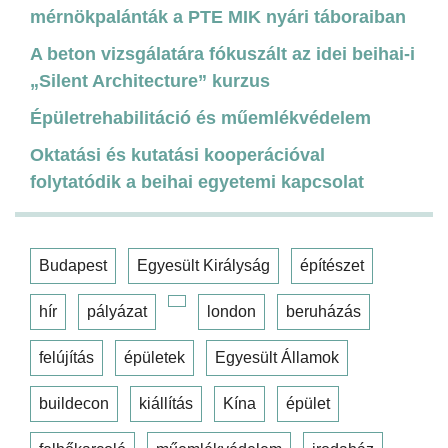
mérnökpalánták a PTE MIK nyári táboraiban
A beton vizsgálatára fókuszált az idei beihai-i
„Silent Architecture” kurzus
Épületrehabilitáció és műemlékvédelem
Oktatási és kutatási kooperációval
folytatódik a beihai egyetemi kapcsolat
Budapest
Egyesült Királyság
építészet
hír
pályázat
london
beruházás
felújítás
épületek
Egyesült Államok
buildecon
kiállítás
Kína
épület