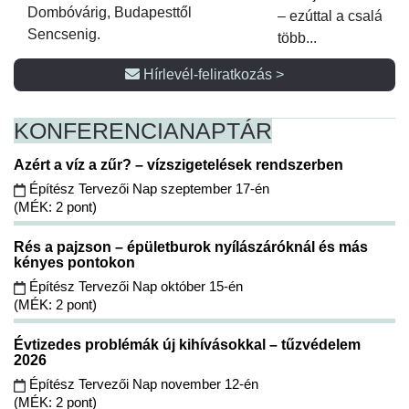
Dombóvárig, Budapesttől
– ezúttal a családi 
Sencsenig.
több...
Hírlevél-feliratkozás >
KONFERENCIA
NAPTÁR
Azért a víz a zűr? – vízszigetelések rendszerben
Építész Tervezői Nap szeptember 17-én
(MÉK: 2 pont)
Rés a pajzson – épületburok nyílászáróknál és más
kényes pontokon
Építész Tervezői Nap október 15-én
(MÉK: 2 pont)
Évtizedes problémák új kihívásokkal – tűzvédelem
2026
Építész Tervezői Nap november 12-én
(MÉK: 2 pont)