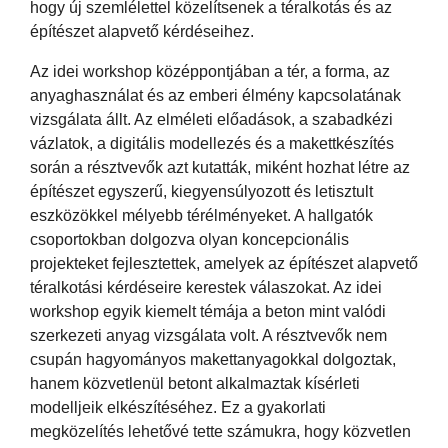
hogy új szemlélettel közelítsenek a téralkotás és az
építészet alapvető kérdéseihez.
Az idei workshop középpontjában a tér, a forma, az
anyaghasználat és az emberi élmény kapcsolatának
vizsgálata állt. Az elméleti előadások, a szabadkézi
vázlatok, a digitális modellezés és a makettkészítés
során a résztvevők azt kutatták, miként hozhat létre az
építészet egyszerű, kiegyensúlyozott és letisztult
eszközökkel mélyebb térélményeket. A hallgatók
csoportokban dolgozva olyan koncepcionális
projekteket fejlesztettek, amelyek az építészet alapvető
téralkotási kérdéseire kerestek válaszokat. Az idei
workshop egyik kiemelt témája a beton mint valódi
szerkezeti anyag vizsgálata volt. A résztvevők nem
csupán hagyományos makettanyagokkal dolgoztak,
hanem közvetlenül betont alkalmaztak kísérleti
modelljeik elkészítéséhez. Ez a gyakorlati
megközelítés lehetővé tette számukra, hogy közvetlen