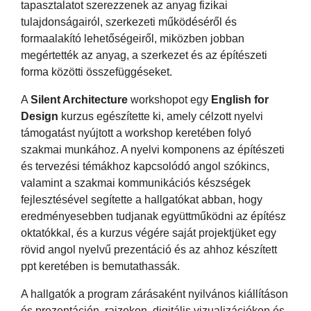
tapasztalatot szerezzenek az anyag fizikai
tulajdonságairól, szerkezeti működéséről és
formaalakító lehetőségeiről, miközben jobban
megértették az anyag, a szerkezet és az építészeti
forma közötti összefüggéseket.
A
Silent Architecture
workshopot egy
English for
Design
kurzus egészítette ki, amely célzott nyelvi
támogatást nyújtott a workshop keretében folyó
szakmai munkához. A nyelvi komponens az építészeti
és tervezési témákhoz kapcsolódó angol szókincs,
valamint a szakmai kommunikációs készségek
fejlesztésével segítette a hallgatókat abban, hogy
eredményesebben tudjanak együttműködni az építész
oktatókkal, és a kurzus végére saját projektjüket egy
rövid angol nyelvű prezentáció és az ahhoz készített
ppt keretében is bemutathassák.
A hallgatók a program zárásaként nyilvános kiállításon
és prezentáción, rajzokon, digitális vizualizációkon és