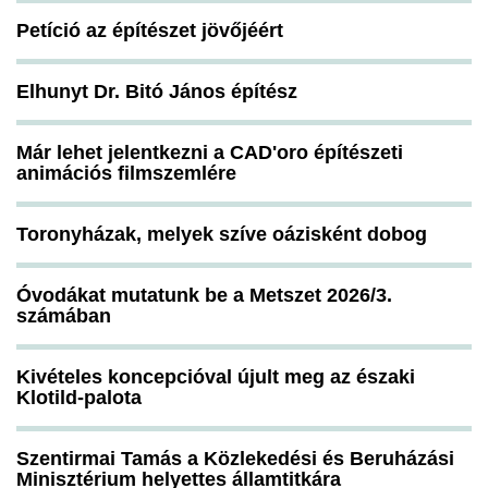
Petíció az építészet jövőjéért
Elhunyt Dr. Bitó János építész
Már lehet jelentkezni a CAD'oro építészeti
animációs filmszemlére
Toronyházak, melyek szíve oázisként dobog
Óvodákat mutatunk be a Metszet 2026/3.
számában
Kivételes koncepcióval újult meg az északi
Klotild-palota
Szentirmai Tamás a Közlekedési és Beruházási
Minisztérium helyettes államtitkára