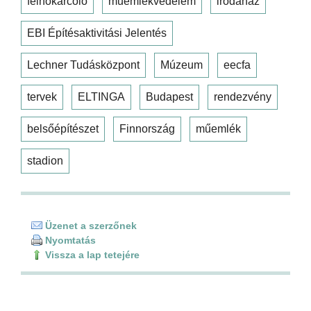
felhőkarcoló
műemlékvédelem
irodaház
EBI Építésaktivitási Jelentés
Lechner Tudásközpont
Múzeum
eecfa
tervek
ELTINGA
Budapest
rendezvény
belsőépítészet
Finnország
műemlék
stadion
Üzenet a szerzőnek
Nyomtatás
Vissza a lap tetejére