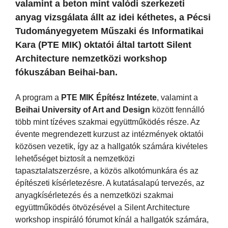
valamint a beton mint valódi szerkezeti
anyag vizsgálata állt az idei kéthetes, a Pécsi
Tudományegyetem Műszaki és Informatikai
Kara (PTE MIK) oktatói által tartott Silent
Architecture nemzetközi workshop
fókuszában Beihai-ban.
A program a
PTE MIK Építész Intézete
, valamint a
Beihai University of Art and Design
között fennálló
több mint tízéves szakmai együttműködés része. Az
évente megrendezett kurzust az intézmények oktatói
közösen vezetik, így az a hallgatók számára kivételes
lehetőséget biztosít a nemzetközi
tapasztalatszerzésre, a közös alkotómunkára és az
építészeti kísérletezésre. A kutatásalapú tervezés, az
anyagkísérletezés és a nemzetközi szakmai
együttműködés ötvözésével a Silent Architecture
workshop inspiráló fórumot kínál a hallgatók számára,