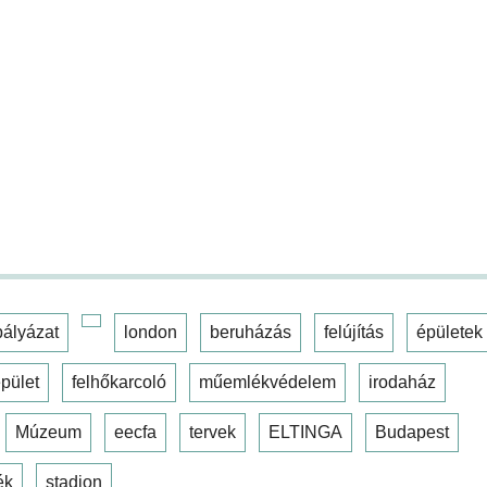
pályázat
london
beruházás
felújítás
épületek
pület
felhőkarcoló
műemlékvédelem
irodaház
Múzeum
eecfa
tervek
ELTINGA
Budapest
ék
stadion