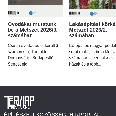
Óvodákat mutatunk
Lakásépítési körké
be a Metszet 2026/3.
Metszet 2026/2.
számában
számában
Csupa óvodaépület került 3.
Európai és magyar példá
számunkba, Tárnoktól
sorát mutatjuk be a Metsz
Dombóvárig, Budapesttől
számában – ezúttal a csa
Sencsenig.
házak és a több...
ÉPÍTÉSZETI KÖZÖSSÉGI HÍRPORTÁL