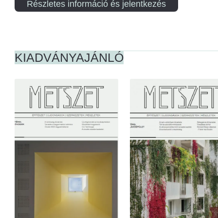
Részletes információ és jelentkezés
KIADVÁNYAJÁNLÓ