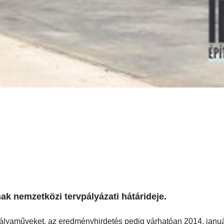
ak nemzetközi tervpályázati hátárideje.
ályaműveket, az eredményhirdetés pedig várhatóan 2014. janu