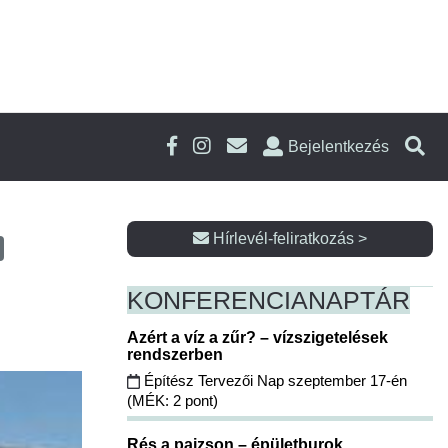
Bejelentkezés
Hírlevél-feliratkozás >
KONFERENCIA
NAPTÁR
Azért a víz a zűr? – vízszigetelések
rendszerben
Építész Tervezői Nap szeptember 17-én
(MÉK: 2 pont)
Rés a pajzson – épületburok