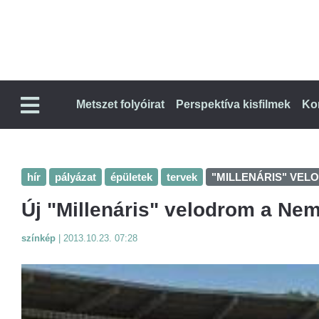
Metszet folyóirat
Perspektíva kisfilmek
Ko
hír
pályázat
épületek
tervek
"MILLENÁRIS" VEL
Új "Millenáris" velodrom a Ne
színkép
|
2013.10.23. 07:28