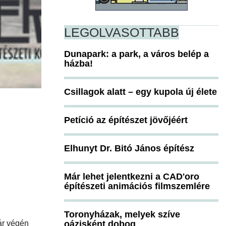
LEGOLVASOTTABB
Dunapark: a park, a város belép a
házba!
Csillagok alatt – egy kupola új élete
Petíció az építészet jövőjéért
Elhunyt Dr. Bitó János építész
Már lehet jelentkezni a CAD'oro
építészeti animációs filmszemlére
Toronyházak, melyek szíve
ár végén
oázisként dobog