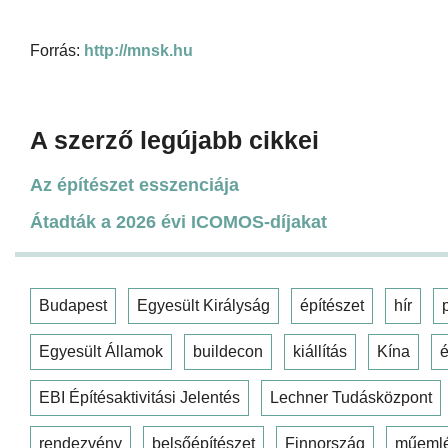
Forrás:
http://mnsk.hu
A szerző legújabb cikkei
Az építészet esszenciája
Átadták a 2026 évi ICOMOS-díjakat
Budapest
Egyesült Királyság
építészet
hír
Egyesült Államok
buildecon
kiállítás
Kína
é
EBI Építésaktivitási Jelentés
Lechner Tudásközpont
rendezvény
belsőépítészet
Finnország
műeml