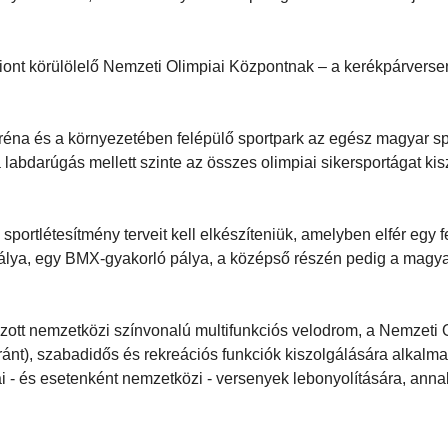
iont körülölelő Nemzeti Olimpiai Központnak – a kerékpárverse
réna és a környezetében felépülő sportpark az egész magyar sp
abdarúgás mellett szinte az összes olimpiai sikersportágat kis
portlétesítmény terveit kell elkészíteniük, amelyben elfér egy f
lya, egy BMX-gyakorló pálya, a középső részén pedig a magy
zott nemzetközi színvonalú multifunkciós velodrom, a Nemzeti 
nt), szabadidős és rekreációs funkciók kiszolgálására alkalm
i - és esetenként nemzetközi - versenyek lebonyolítására, anna