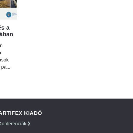
s a
mában
en
i
tások
 pa...
ARTIFEX KIADÓ
Konferenciák