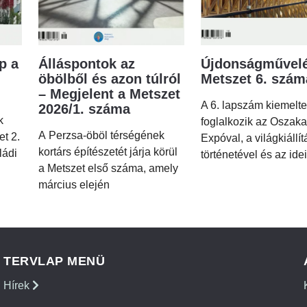
p a
Álláspontok az
Újdonságművelé
öbölből és azon túlról
Metszet 6. szá
– Megjelent a Metszet
A 6. lapszám kiemelt
2026/1. száma
k
foglalkozik az Oszaka
A Perzsa-öböl térségének
et 2.
Expóval, a világkiállí
kortárs építészetét járja körül
ládi
történetével és az idei
a Metszet első száma, amely
március elején
TERVLAP MENÜ
Hírek