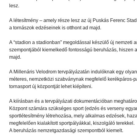
lesz.
A létesítmény – amely része lesz az új Puskás Ferenc Stad
a tornászok edzéseinek is otthont ad majd.
A “stadion a stadionban” megoldással készülő új nemzeti a
szempontjából kiemelkedő fontosságú beruházás, hiszen a l
majd.
A Millenáris Velodrom tervpályázatán indulóknak egy olyan s
méteres, nemzetközi szabványnak megfelelő kerékpáros-pá
tornasport új központját lehet kiépíteni.
A kiírásban és a tervpályázati dokumentációban meghatáro
Központ számára szükséges sport (edzés és verseny egyará
sportlétesítmény létrehozása, mely alkalmas edzések, haza
megfelelően kialakított sportpályákkal, kiszolgáló terekkel.
A beruházás nemzetgazdasági szempontból kiemelt.