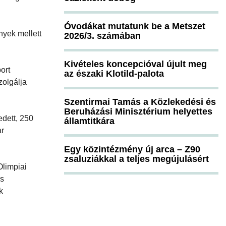
Óvodákat mutatunk be a Metszet
nyek mellett
2026/3. számában
Kivételes koncepcióval újult meg
ort
az északi Klotild-palota
zolgálja
Szentirmai Tamás a Közlekedési és
Beruházási Minisztérium helyettes
edett, 250
államtitkára
ar
Egy közintézmény új arca – Z90
zsaluziákkal a teljes megújulásért
Olimpiai
as
k