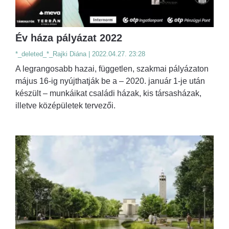
Év háza pályázat 2022
*_deleted_*_Rajki Diána | 2022.04.27. 23:28
A legrangosabb hazai, független, szakmai pályázaton
május 16-ig nyújthatják be a – 2020. január 1-je után
készült – munkáikat családi házak, kis társasházak,
illetve középületek tervezői.