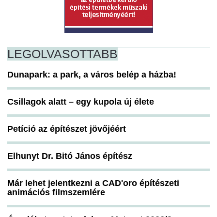
LEGOLVASOTTABB
Dunapark: a park, a város belép a házba!
Csillagok alatt – egy kupola új élete
Petíció az építészet jövőjéért
Elhunyt Dr. Bitó János építész
Már lehet jelentkezni a CAD'oro építészeti
animációs filmszemlére