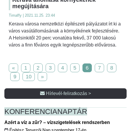
megújítására
Timaffy | 2021.11.25. 23:44
Kerava városa nemzetközi építészeti pályázatot írt ki a
város vasútállomásának a környékének fejlesztésére.
A Helsinkitől 20 perc vonatútra fekvő, 37 000 lakosú
város a finn főváros egyik legnépszerűbb elővárosa.
«
1
2
3
4
5
6
7
8
9
10
»
Hírlevél-feliratkozás >
KONFERENCIA
NAPTÁR
Azért a víz a zűr? – vízszigetelések rendszerben
Építész Tervezői Nap szeptember 17-én