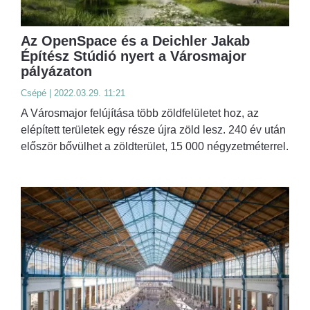
Az OpenSpace és a Deichler Jakab
Építész Stúdió nyert a Városmajor
pályázaton
Csépé | 2022.03.29. 11:21
A Városmajor felújítása több zöldfelületet hoz, az
elépített területek egy része újra zöld lesz. 240 év után
először bővülhet a zöldterület, 15 000 négyzetméterrel.