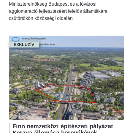
Miniszterelnökség Budapest és a fővárosi
agglomeráció fejlesztéséért felelős államtitkára
csütörtökön közösségi oldalán
EXKLUZÍV
Finn nemzetközi építészeti pályázat
Kerava állomása környékének