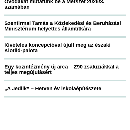
Óvodákat mutatunk be a Metszet 2026/3.
számában
Szentirmai Tamás a Közlekedési és Beruházási
Minisztérium helyettes államtitkára
Kivételes koncepcióval újult meg az északi
Klotild-palota
Egy közintézmény új arca – Z90 zsaluziákkal a
teljes megújulásért
„A Jedlik” – Hetven év iskolaépítészete