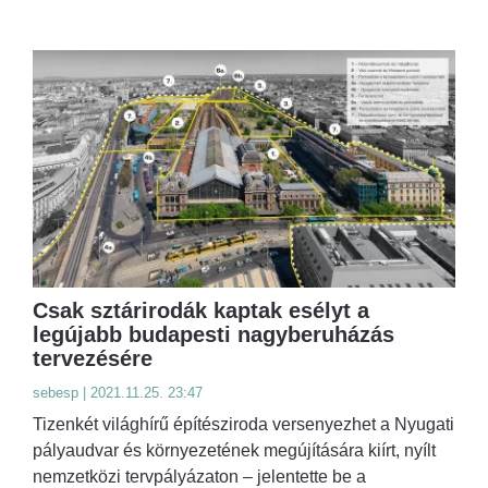
Csak sztárirodák kaptak esélyt a
legújabb budapesti nagyberuházás
tervezésére
sebesp | 2021.11.25. 23:47
Tizenkét világhírű építésziroda versenyezhet a Nyugati
pályaudvar és környezetének megújítására kiírt, nyílt
nemzetközi tervpályázaton – jelentette be a