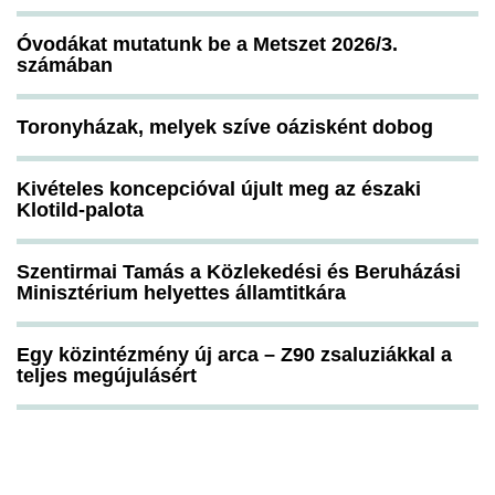
Óvodákat mutatunk be a Metszet 2026/3.
számában
Toronyházak, melyek szíve oázisként dobog
Kivételes koncepcióval újult meg az északi
Klotild-palota
Szentirmai Tamás a Közlekedési és Beruházási
Minisztérium helyettes államtitkára
Egy közintézmény új arca – Z90 zsaluziákkal a
teljes megújulásért