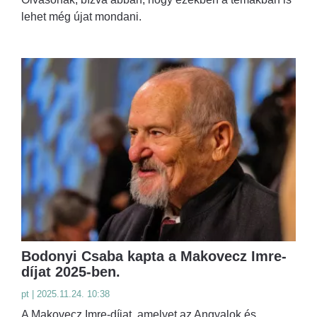
lehet még újat mondani.
Bodonyi Csaba kapta a Makovecz Imre-
díjat 2025-ben.
pt | 2025.11.24. 10:38
A Makovecz Imre-díjat, amelyet az Angyalok és