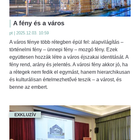
A fény és a város
pt | 2025.12.03. 10:59
A város fénye több rétegben épül fel: alapvilágítás –
történelmi fény – ünnepi fény – mozgó fény. Ezek
együttesen hozzák létre a város éjszakai identitását. A
fény rend, arány és jelentés. A városi fény akkor jó, ha
a rétegek nem fedik el egymást, hanem hierarchikusan
és kulturálisan értelmezhetővé teszik – a várost, és
benne az embert.
EXKLUZÍV