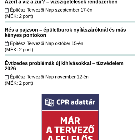
Azért a víz a zűr? – vízszigetelések rendszerben
Építész Tervezői Nap szeptember 17-én
(MÉK: 2 pont)
Rés a pajzson – épületburok nyílászáróknál és más
kényes pontokon
Építész Tervezői Nap október 15-én
(MÉK: 2 pont)
Évtizedes problémák új kihívásokkal – tűzvédelem
2026
Építész Tervezői Nap november 12-én
(MÉK: 2 pont)