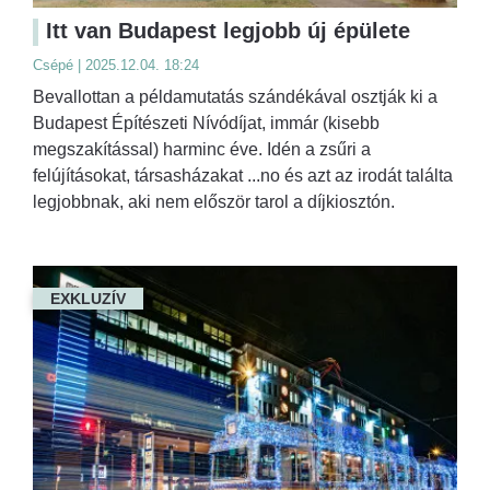
Itt van Budapest legjobb új épülete
Csépé | 2025.12.04. 18:24
Bevallottan a példamutatás szándékával osztják ki a
Budapest Építészeti Nívódíjat, immár (kisebb
megszakítással) harminc éve. Idén a zsűri a
felújításokat, társasházakat ...no és azt az irodát találta
legjobbnak, aki nem először tarol a díjkiosztón.
EXKLUZÍV