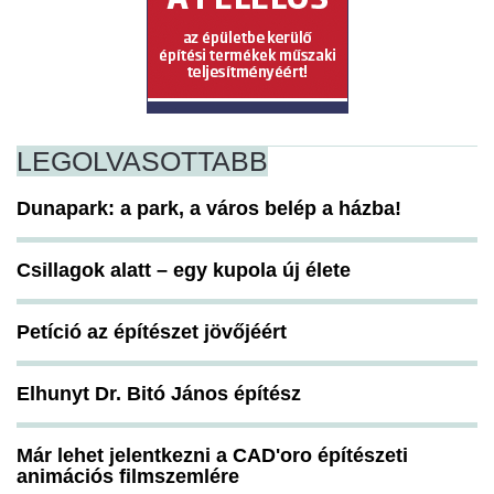
LEGOLVASOTTABB
Dunapark: a park, a város belép a házba!
Csillagok alatt – egy kupola új élete
Petíció az építészet jövőjéért
Elhunyt Dr. Bitó János építész
Már lehet jelentkezni a CAD'oro építészeti
animációs filmszemlére