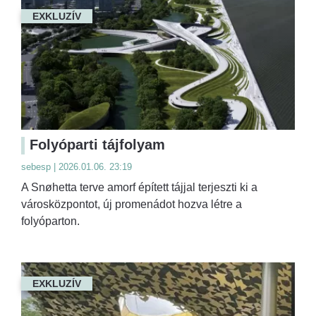
EXKLUZÍV
Folyóparti tájfolyam
sebesp | 2026.01.06. 23:19
A Snøhetta terve amorf épített tájjal terjeszti ki a
városközpontot, új promenádot hozva létre a
folyóparton.
EXKLUZÍV