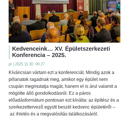
Kedvenceink… XV. Épületszerkezeti
Konferencia – 2025.
pt | 2025.11.30. 09:27
Kíváncsian vártam ezt a konferenciát. Mindig azok a
pillanatok ragadnak meg, amikor egy épület nem
csupán megmutatja magát, hanem el is árul valamit a
mögötte álló gondolkodásról. Ez a páros
előadásformátum pontosan ezt kínálta: az építész és a
szerkezettervező együtt beszél kedvenc épületéről –
az ihletés és a megvalósítás találkozásáról.