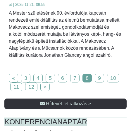
pt | 2025.11.21. 09:58
A Mester születésének 90. évfordulója kapcsán
rendezett emlékkiállítás az életmű bemutatása mellett
Makovecz szellemiségét, gondolkodásmódját és
alkotói módszerét mutatja be látványos képi-, hang- és
nagyléptékű épített installációkkal. A Makovecz
Alapítvány és a Műcsarnok közös rendezésében. A
kiállítás kurátora Jonathan Glancey angol szakíró.
«
3
4
5
6
7
8
9
10
11
12
»
Hírlevél-feliratkozás >
KONFERENCIA
NAPTÁR