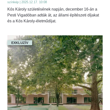
színkép | 2025.12.17. 10:08
Kós Károly születésének napján, december 16-án a
Pesti Vigadóban adták át, az állami építészeti díjakat
és a Kós Károly-életműdíjat.
EXKLUZÍV