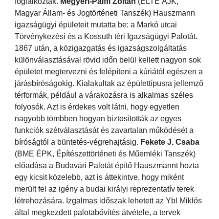
foglalkoztak.
Megyeri-Pálffi Zoltán
(ELTE ÁJK,
Magyar Állam- és Jogtörténeti Tanszék) Hauszmann
igazságügyi épületeit mutatta be: a Markó utcai
Törvénykezési és a Kossuth téri Igazságügyi Palotát.
1867 után, a közigazgatás és igazságszolgáltatás
különválasztásával rövid időn belül kellett nagyon sok
épületet megtervezni és felépíteni a kúriától egészen a
járásbíróságokig. Kialakultak az épülettípusra jellemző
térformák, például a várakozásra is alkalmas széles
folyosók. Azt is érdekes volt látni, hogy egyetlen
nagyobb tömbben hogyan biztosították az egyes
funkciók szétválasztását és zavartalan működését a
bíróságtól a büntetés-végrehajtásig.
Fekete J. Csaba
(BME ÉPK, Építészettörténeti és Műemléki Tanszék)
előadása a Budavári Palotát építő Hauszmannt hozta
egy kicsit közelebb, azt is áttekintve, hogy miként
merült fel az igény a budai királyi reprezentatív terek
létrehozására. Izgalmas időszak lehetett az Ybl Miklós
által megkezdett palotabővítés átvétele, a tervek