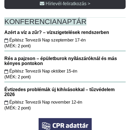
Hírlevél-feliratkozás >
KONFERENCIA
NAPTÁR
Azért a víz a zűr? – vízszigetelések rendszerben
Építész Tervezői Nap szeptember 17-én
(MÉK: 2 pont)
Rés a pajzson – épületburok nyílászáróknál és más
kényes pontokon
Építész Tervezői Nap október 15-én
(MÉK: 2 pont)
Évtizedes problémák új kihívásokkal – tűzvédelem
2026
Építész Tervezői Nap november 12-én
(MÉK: 2 pont)