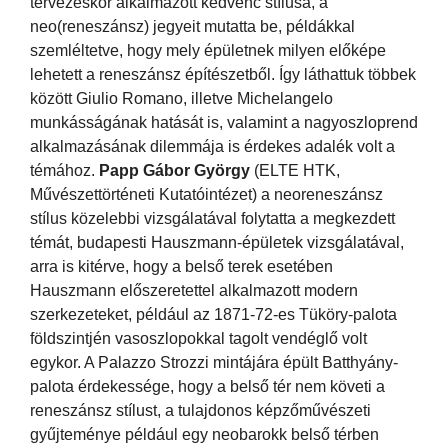
tervezéskor alkalmazott kedvenc stílusa, a
neo(reneszánsz) jegyeit mutatta be, példákkal
szemléltetve, hogy mely épületnek milyen előképe
lehetett a reneszánsz építészetből. Így láthattuk többek
között Giulio Romano, illetve Michelangelo
munkásságának hatását is, valamint a nagyoszloprend
alkalmazásának dilemmája is érdekes adalék volt a
témához.
Papp Gábor György
(ELTE HTK,
Művészettörténeti Kutatóintézet) a neoreneszánsz
stílus közelebbi vizsgálatával folytatta a megkezdett
témát, budapesti Hauszmann-épületek vizsgálatával,
arra is kitérve, hogy a belső terek esetében
Hauszmann előszeretettel alkalmazott modern
szerkezeteket, például az 1871-72-es Tüköry-palota
földszintjén vasoszlopokkal tagolt vendéglő volt
egykor. A Palazzo Strozzi mintájára épült Batthyány-
palota érdekessége, hogy a belső tér nem követi a
reneszánsz stílust, a tulajdonos képzőművészeti
gyűjteménye például egy neobarokk belső térben