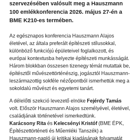
szervezésében valósult meg a Hauszmann
100 emlékkonferencia 2026. május 27-én a
BME K210-es termében.
Az egésznapos konferencia Hauszmann Alajos
életével, az általa preferált építészeti stílusokkal,
különböző funkciójú épületeivel foglalkozott, és
európai kontextusba helyezte építészeti munkásságát.
Három blokkban összesen tizenegy témát mutattak be,
építésztől művészettörténészig, jogásztól Hauszmann-
leszármazottig sokféle nézőpontból ismerhettük meg a
sokoldalú művészt és egyetemi tanárt.
A délelőtti szekció levezető elnöke
Fejérdy Tamás
volt. Először Hauszmann Alajos személyével, életével,
családjának történetével ismerkedtünk.
Karácsony Rita
és
Kelecsényi Kristóf
(BME ÉPK,
Építészettörténeti és Műemléki Tanszék) a
Hauszmann-napló új kritikai kiadásának folyamatát