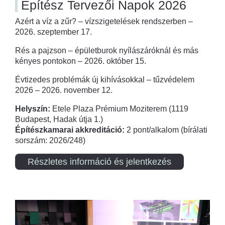
Építész Tervezői Napok 2026
Azért a víz a zűr? – vízszigetelések rendszerben –
2026. szeptember 17.
Rés a pajzson – épületburok nyílászáróknál és más
kényes pontokon – 2026. október 15.
Évtizedes problémák új kihívásokkal – tűzvédelem
2026 – 2026. november 12.
Helyszín:
Etele Plaza Prémium Moziterem (1119
Budapest, Hadak útja 1.)
Építészkamarai akkreditáció:
2 pont/alkalom (bírálati
sorszám: 2026/248)
Részletes információ és jelentkezés