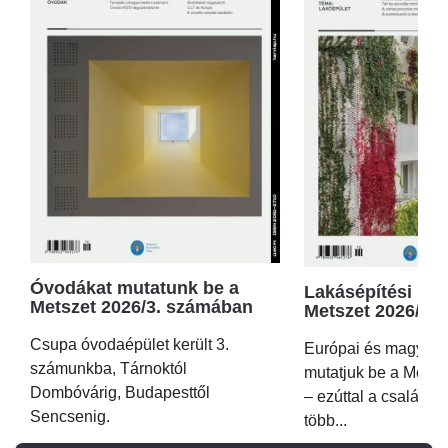
Óvodákat mutatunk be a
Lakásépítési kör
Metszet 2026/3. számában
Metszet 2026/2.
Csupa óvodaépület került 3.
Európai és magyar p
számunkba, Tárnoktól
mutatjuk be a Metsz
Dombóvárig, Budapesttől
– ezúttal a családi 
Sencsenig.
több...