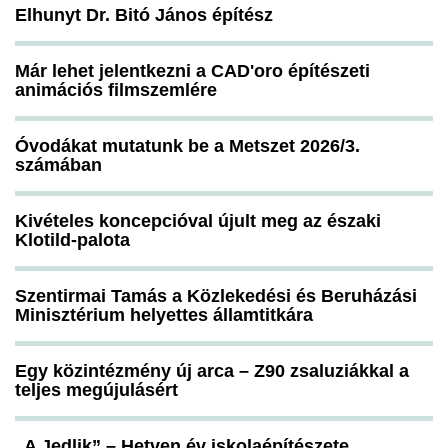
Elhunyt Dr. Bitó János építész
Már lehet jelentkezni a CAD'oro építészeti
animációs filmszemlére
Óvodákat mutatunk be a Metszet 2026/3.
számában
Kivételes koncepcióval újult meg az északi
Klotild-palota
Szentirmai Tamás a Közlekedési és Beruházási
Minisztérium helyettes államtitkára
Egy közintézmény új arca – Z90 zsaluziákkal a
teljes megújulásért
„A Jedlik” – Hetven év iskolaépítészete