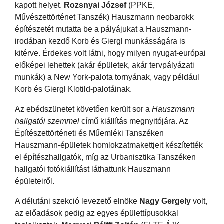
kapott helyet.
Rozsnyai József
(PPKE,
Művészettörténet Tanszék) Hauszmann neobarokk
építészetét mutatta be a pályájukat a Hauszmann-
irodában kezdő Korb és Giergl munkásságára is
kitérve. Érdekes volt látni, hogy milyen nyugat-európai
előképei lehettek (akár épületek, akár tervpályázati
munkák) a New York-palota tornyának, vagy például
Korb és Giergl Klotild-palotáinak.
Az ebédszünetet követően került sor a
Hauszmann
hallgatói szemmel
című kiállítás megnyitójára. Az
Építészettörténeti és Műemléki Tanszéken
Hauszmann-épületek homlokzatmakettjeit készítették
el építészhallgatók, míg az Urbanisztika Tanszéken
hallgatói fotókiállítást láthattunk Hauszmann
épületeiről.
A délutáni szekció levezető elnöke
Nagy Gergely
volt,
az előadások pedig az egyes épülettípusokkal