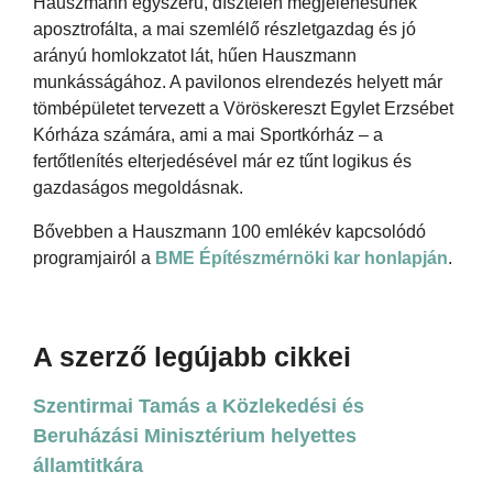
Hauszmann egyszerű, dísztelen megjelenésűnek
aposztrofálta, a mai szemlélő részletgazdag és jó
arányú homlokzatot lát, hűen Hauszmann
munkásságához. A pavilonos elrendezés helyett már
tömbépületet tervezett a Vöröskereszt Egylet Erzsébet
Kórháza számára, ami a mai Sportkórház – a
fertőtlenítés elterjedésével már ez tűnt logikus és
gazdaságos megoldásnak.
Bővebben a Hauszmann 100 emlékév kapcsolódó
programjairól a
BME Építészmérnöki kar honlapján
.
A szerző legújabb cikkei
Szentirmai Tamás a Közlekedési és
Beruházási Minisztérium helyettes
államtitkára