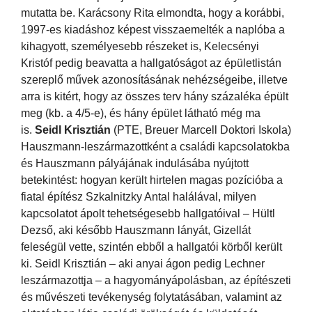
mutatta be. Karácsony Rita elmondta, hogy a korábbi,
1997-es kiadáshoz képest visszaemelték a naplóba a
kihagyott, személyesebb részeket is, Kelecsényi
Kristóf pedig beavatta a hallgatóságot az épületlistán
szereplő művek azonosításának nehézségeibe, illetve
arra is kitért, hogy az összes terv hány százaléka épült
meg (kb. a 4/5-e), és hány épület látható még ma
is.
Seidl Krisztián
(PTE, Breuer Marcell Doktori Iskola)
Hauszmann-leszármazottként a családi kapcsolatokba
és Hauszmann pályájának indulásába nyújtott
betekintést: hogyan került hirtelen magas pozícióba a
fiatal építész Szkalnitzky Antal halálával, milyen
kapcsolatot ápolt tehetségesebb hallgatóival – Hültl
Dezső, aki később Hauszmann lányát, Gizellát
feleségül vette, szintén ebből a hallgatói körből került
ki. Seidl Krisztián – aki anyai ágon pedig Lechner
leszármazottja – a hagyományápolásban, az építészeti
és művészeti tevékenység folytatásában, valamint az