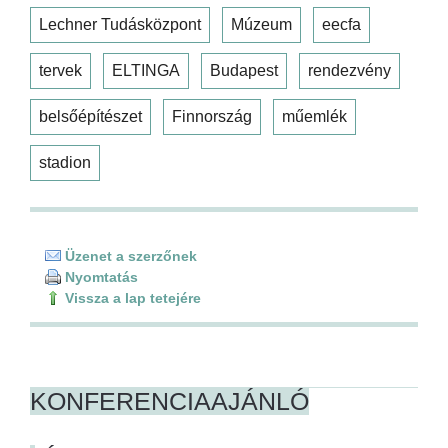
Lechner Tudásközpont
Múzeum
eecfa
tervek
ELTINGA
Budapest
rendezvény
belsőépítészet
Finnország
műemlék
stadion
Üzenet a szerzőnek
Nyomtatás
Vissza a lap tetejére
KONFERENCIAAJÁNLÓ