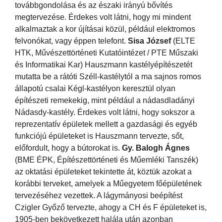
továbbgondolása és az északi irányú bővítés
megtervezése. Érdekes volt látni, hogy mi mindent
alkalmaztak a kor újításai közül, például elektromos
felvonókat, vagy éppen telefont.
Sisa József
(ELTE
HTK, Művészettörténeti Kutatóintézet / PTE Műszaki
és Informatikai Kar) Hauszmann kastélyépítészetét
mutatta be a rátóti Széll-kastélytól a ma sajnos romos
állapotú csalai Kégl-kastélyon keresztül olyan
építészeti remekekig, mint például a nádasdladányi
Nádasdy-kastély. Érdekes volt látni, hogy sokszor a
reprezentatív épületek mellett a gazdasági és egyéb
funkciójú épületeket is Hauszmann tervezte, sőt,
előfordult, hogy a bútorokat is.
Gy. Balogh Ágnes
(BME ÉPK, Építészettörténeti és Műemléki Tanszék)
az oktatási épületeket tekintette át, köztük azokat a
korábbi terveket, amelyek a Műegyetem főépületének
tervezéséhez vezettek. A lágymányosi beépítést
Czigler Győző tervezte, ahogy a CH és F épületeket is,
1905-ben bekövetkezett halála után azonban