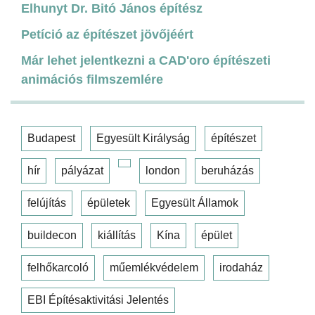
Elhunyt Dr. Bitó János építész
Petíció az építészet jövőjéért
Már lehet jelentkezni a CAD'oro építészeti
animációs filmszemlére
Budapest
Egyesült Királyság
építészet
hír
pályázat
london
beruházás
felújítás
épületek
Egyesült Államok
buildecon
kiállítás
Kína
épület
felhőkarcoló
műemlékvédelem
irodaház
EBI Építésaktivitási Jelentés