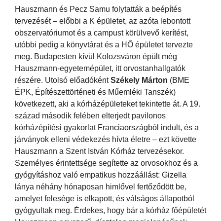
Hauszmann és Pecz Samu folytatták a beépítés
tervezését – előbbi a K épületet, az azóta lebontott
obszervatóriumot és a campust körülvevő kerítést,
utóbbi pedig a könyvtárat és a HŐ épületet tervezte
meg. Budapesten kívül Kolozsváron épült még
Hauszmann-egyetemépület, itt orvostanhallgatók
részére. Utolsó előadóként
Székely Márton
(BME
ÉPK, Építészettörténeti és Műemléki Tanszék)
következett, aki a kórházépületeket tekintette át. A 19.
század második felében elterjedt pavilonos
kórházépítési gyakorlat Franciaországból indult, és a
járványok elleni védekezés hívta életre – ezt követte
Hauszmann a Szent István Kórház tervezésekor.
Személyes érintettsége segítette az orvosokhoz és a
gyógyításhoz való empatikus hozzáállást: Gizella
lánya néhány hónaposan himlővel fertőződött be,
amelyet felesége is elkapott, és válságos állapotból
gyógyultak meg. Érdekes, hogy bár a kórház főépületét