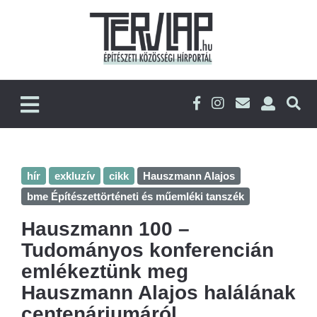
hír
exkluzív
cikk
Hauszmann Alajos
bme Építészettörténeti és műemléki tanszék
Hauszmann 100 –
Tudományos konferencián
emlékeztünk meg
Hauszmann Alajos halálának
centenáriumáról