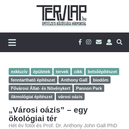
exkluzív
épületek
tervek
cikk
belsőépítészet
fenntartható építészet
Anthony Gall
biodóm
Fővárosi Állat- és Növénykert
Pannon Park
ökmológiai építészet
városi oázis
„Városi oázis” – egy
ökológiai tér
Hét év fotói és Prof. Dr. Anthony John Gall PhD