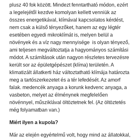
plusz 40 fok között. Mindezt fenntartható módon, ezért
a legelejétől kezdve komolyan kellett venniük az
összes energetikával, klímával kapcsolatos kérdést,
nem csak a külső tényezőket, hanem az egy légtér
esetében egyedi mikroklímát is, melyen belül a
növények és a víz nagy mennyisége is olyan tényező,
ami teljesen megváltoztatja a hagyományos számítási
módot. A számítások után nagyon részletes tervezésre
került sor az épületgépészet (klíma) területén. A
klimatizált állatkerti ház változtatható klímája határozta
meg a tartószerkezetet és a tér lefedését. Az amorf
falak. medencék anyaga a korunk kedvenc anyaga, a
vasbeton, melyet az élménynek megfelelően
növénnyel, műsziklával öltöztetnek fel. (Az öltöztetés
még folyamatban van.)
Miért ilyen a kupola?
Már az elején egyértelmű volt, hogy mind az állatokkal,