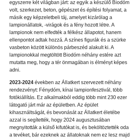
egyszerre két világban járt: az egyik a készülő Biodóm
volt, szerkezet, beton, gépészet és építési folyamat, a
másik egy képzeletbeli táj, amelyet kizárólag a
lampionállatok, -virágok és a fény hozott létre. A
lampionok nem elfedték a félkész állapotot, hanem
ellenpontot adtak hozzá. A színes figurák és a szürke
vasbeton között különös párbeszéd alakult ki. A
lampionokkal megtöltött Biodóm néhány estére azt
mutatta meg, hogy a tér önmagában is élményt képes
adni.
2023-2024
években az Állatkert szervezett néhány
rendezvényt: Fénydóm, kínai lampionfesztivál, több
fotókiállítás. Ez alkalmakból eddig több mint 230 ezer
látogató járt már az épületben. Az épület
kihasználtságát, és bevonását az Állatkert életébe
azzal is segítették, hogy 2024 augusztusában
megnyitották a külső kifutókat is, és beköltöztették oda
a tevéket, bár ezeknek az állatoknak nem ez lesz majd