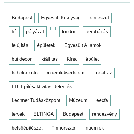
Budapest
Egyesült Királyság
építészet
hír
pályázat
london
beruházás
felújítás
épületek
Egyesült Államok
buildecon
kiállítás
Kína
épület
felhőkarcoló
műemlékvédelem
irodaház
EBI Építésaktivitási Jelentés
Lechner Tudásközpont
Múzeum
eecfa
tervek
ELTINGA
Budapest
rendezvény
belsőépítészet
Finnország
műemlék