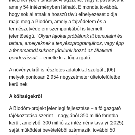
amely 54 intézményben látható. Elmondta továbbá,
hogy sok állatnak a hosszú távú elhelyezését oldja
majd meg a Biodóm, amely a fajvédelem és a
természetvédelem szempontjából is kiemelt
jelentőségű.
"Olyan fajokat próbálunk itt bemutatni és
tartani, amelyeknek a tenyészprogramjához, vagy épp
a fennmaradásukhoz járulunk hozzá az állatkerti
gondozással"
– emelte ki a főigazgató.
A növényekről is részletes adatokkal szolgált, [06]
melyek pontosan 2 954 négyzetméter ültetőfelületbe
kerülnek.
A költségekről
A Biodóm-projekt jelenlegi fejlesztése – a főigazgató
tájékoztatása szerint – nagyjából 350 millió forintba
kerül, amelyből 300 millió az intézmény tavalyi (2025),
saját működési bevételéből származik, további 50