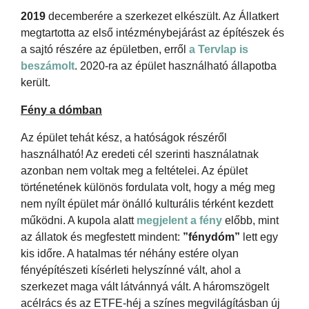
2019
decemberére a szerkezet elkészült. Az Állatkert
megtartotta az első intézménybejárást az építészek és
a sajtó részére az épületben, erről
a Tervlap is
beszámolt
. 2020-ra az épület használható állapotba
került.
Fény a dómban
Az épület tehát kész, a hatóságok részéről
használható! Az eredeti cél szerinti használatnak
azonban nem voltak meg a feltételei. Az épület
történetének különös fordulata volt, hogy a még meg
nem nyílt épület már önálló kulturális térként kezdett
működni. A kupola alatt
megjelent a fény
előbb, mint
az állatok és megfestett mindent:
”fénydóm”
lett egy
kis időre. A hatalmas tér néhány estére olyan
fényépítészeti kísérleti helyszínné vált, ahol a
szerkezet maga vált látvánnyá vált. A háromszögelt
acélrács és az ETFE-héj a színes megvilágításban új