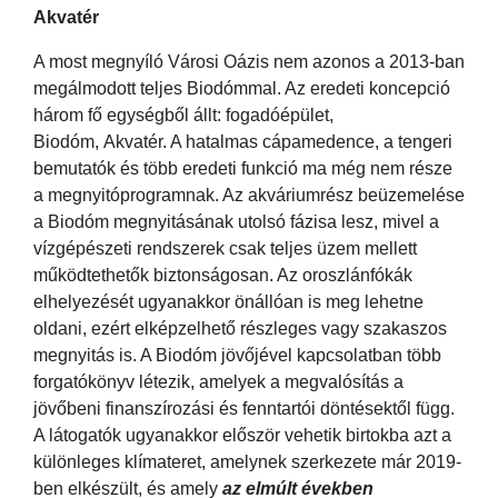
Akvatér
A most megnyíló Városi Oázis nem azonos a 2013-ban
megálmodott teljes Biodómmal. Az eredeti koncepció
három fő egységből állt: fogadóépület,
Biodóm, Akvatér. A hatalmas cápamedence, a tengeri
bemutatók és több eredeti funkció ma még nem része
a megnyitóprogramnak. Az akváriumrész beüzemelése
a Biodóm megnyitásának utolsó fázisa lesz, mivel a
vízgépészeti rendszerek csak teljes üzem mellett
működtethetők biztonságosan. Az oroszlánfókák
elhelyezését ugyanakkor önállóan is meg lehetne
oldani, ezért elképzelhető részleges vagy szakaszos
megnyitás is. A Biodóm jövőjével kapcsolatban több
forgatókönyv létezik, amelyek a megvalósítás a
jövőbeni finanszírozási és fenntartói döntésektől függ.
A látogatók ugyanakkor először vehetik birtokba azt a
különleges klímateret, amelynek szerkezete már 2019-
ben elkészült, és amely
az elmúlt években