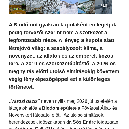
+18
A Biodómot gyakran kupolaként emlegetjük,
pedig tervezői szerint nem a szerkezet a
legfontosabb része. A lényeg a kupola alatt
létrejövő világ: a szabályozott klíma, a
növényzet, az állatok és az emberek közös
tere. A 2019-es szerkezetépítéstől a 2026-os
megnyitás előtti utolsó simításokig követtem
végig fényképezőgéppel ezt a különleges
történetet.
„Városi oázis”
néven nyílik meg 2026 július elején a
látogatók előtt a
Biodóm épülete
a Fővárosi Állat- és
Növénykert látogatói előtt. Az utolsó simítások,
berendezések időszakában
dr. Sós Endre
főigazgató
és
Anthony Gall
[01] építész, tervező társaságában