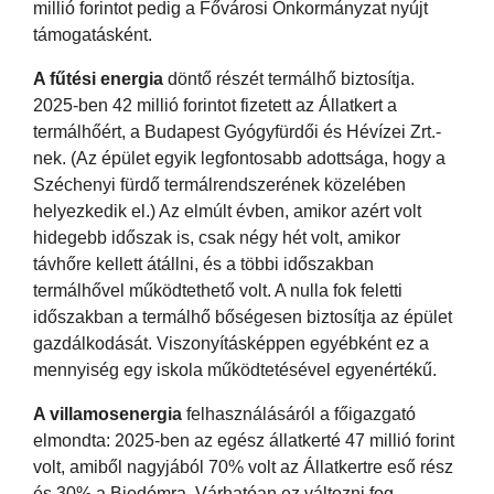
millió forintot pedig a Fővárosi Önkormányzat nyújt
támogatásként.
A fűtési energia
döntő részét termálhő biztosítja.
2025-ben 42 millió forintot fizetett az Állatkert a
termálhőért, a Budapest Gyógyfürdői és Hévízei Zrt.-
nek. (Az épület egyik legfontosabb adottsága, hogy a
Széchenyi fürdő termálrendszerének közelében
helyezkedik el.) Az elmúlt évben, amikor azért volt
hidegebb időszak is, csak négy hét volt, amikor
távhőre kellett átállni, és a többi időszakban
termálhővel működtethető volt. A nulla fok feletti
időszakban a termálhő bőségesen biztosítja az épület
gazdálkodását. Viszonyításképpen egyébként ez a
mennyiség egy iskola működtetésével egyenértékű.
A villamosenergia
felhasználásáról a főigazgató
elmondta: 2025-ben az egész állatkerté 47 millió forint
volt, amiből nagyjából 70% volt az Állatkertre eső rész
és 30% a Biodómra. Várhatóan ez változni fog,