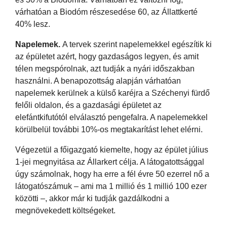
várhatóan a Biodóm részesedése 60, az Állattkerté
40% lesz.
Napelemek.
A tervek szerint napelemekkel egészítik ki
az épületet azért, hogy gazdaságos legyen, és amit
télen megspórolnak, azt tudják a nyári időszakban
használni. A benapozottság alapján várhatóan
napelemek kerülnek a külső karéjra a Széchenyi fürdő
felőli oldalon, és a gazdasági épületet az
elefántkifutótól elválasztó pengefalra. A napelemekkel
körülbelül további 10%-os megtakarítást lehet elérni.
Végezetül a főigazgató kiemelte, hogy az épület július
1-jei megnyitása az Állarkert célja. A látogatottsággal
úgy számolnak, hogy ha erre a fél évre 50 ezerrel nő a
látogatószámuk – ami ma 1 millió és 1 millió 100 ezer
közötti –, akkor már ki tudják gazdálkodni a
megnövekedett költségeket.