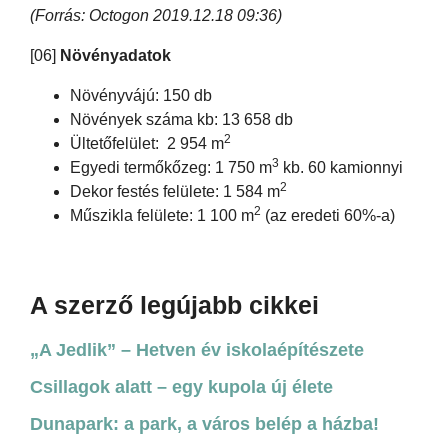
(Forrás: Octogon 2019.12.18 09:36)
[06]
Növényadatok
Növényvájú: 150 db
Növények száma kb: 13 658 db
2
Ültetőfelület: 2 954 m
3
Egyedi termőkőzeg: 1 750 m
kb. 60 kamionnyi
2
Dekor festés felülete: 1 584 m
2
Műszikla felülete: 1 100 m
(az eredeti 60%-a)
A szerző legújabb cikkei
„A Jedlik” – Hetven év iskolaépítészete
Csillagok alatt – egy kupola új élete
Dunapark: a park, a város belép a házba!