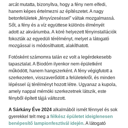
arcát mutatta, bizonyítva, hogy a fény nem elfedi,
hanem képes értelmezni az építészetet. A nagy
betonfelületek „fényvízeséssel” váltak mozgalmassá.
Sőt, a fény és a víz együttese különös élményét
adott az akváriumba. A köré helyezett fényinstallációk
fokozták az egyedüli térélményt, melyet a látogató
mozgással is módosíthatott, alakíthatott.
Fotósként számomra talán ez volt a legérdekesebb
tapasztalat. A Biodóm ilyenkor nem épületként
működött, hanem hangszerként. A fény végigfutott a
szerkezeten, visszaverődött a felületekről, és minden
lépéssel új térélményt hozott létre. Ugyanaz a kupola,
amely nappal mérnöki szerkezetnek látszik, este
fényből épített tájjá változott.
A Sárkány Éve 2024
alkalmából ismét fénnyel és sok
gyerekkel telt meg a
félkész épületet ideiglenesen
benépesítő lampionfesztivál idején
. A látogató