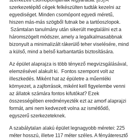
szerkezetépítő cégek felkészülten tudták kezelni az
egyediséget. Minden csomópont egyedi méretű,
hiszen más-más szögből futnak be a tartóoszlopok.
Számtalan tanulmány után sikerült megtalálni ezt a
háromszögelt módszer, amely a legalkalmasabbnak
bizonyult a minimalizált rákerülő teher viselésére, mind
a külső, mind a belső karbantartás biztosítására.
Az épület alaprajza is több tényező megvizsgálásával,
elemzésével alakult ki. Fontos szempont volt az
illeszkedés. Miként hat az épületre a műemléki
környezet, a zajforrások, miként kell figyelembe venni
az állatok számára fontos kifutókat? Ezek
összességében eredményezték ezt az amorf alaprajzi
formát, ami nem kedvezett volna az ismétlődő,
egyszerű szerkezeteknek.
A szabálytalan alakú épület legnagyobb méretei: 225
méter hosszú, illetve 117 méter széles. A fényáteresztő