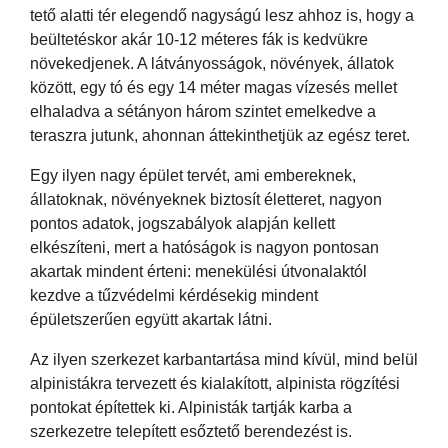
tető alatti tér elegendő nagyságú lesz ahhoz is, hogy a
beültetéskor akár 10-12 méteres fák is kedvükre
növekedjenek. A látványosságok, növények, állatok
között, egy tó és egy 14 méter magas vízesés mellet
elhaladva a sétányon három szintet emelkedve a
teraszra jutunk, ahonnan áttekinthetjük az egész teret.
Egy ilyen nagy épület tervét, ami embereknek,
állatoknak, növényeknek biztosít életteret, nagyon
pontos adatok, jogszabályok alapján kellett
elkészíteni, mert a hatóságok is nagyon pontosan
akartak mindent érteni: menekülési útvonalaktól
kezdve a tűzvédelmi kérdésekig mindent
épületszerűen együtt akartak látni.
Az ilyen szerkezet karbantartása mind kívül, mind belül
alpinistákra tervezett és kialakított, alpinista rögzítési
pontokat építettek ki. Alpinisták tartják karba a
szerkezetre telepített esőztető berendezést is.