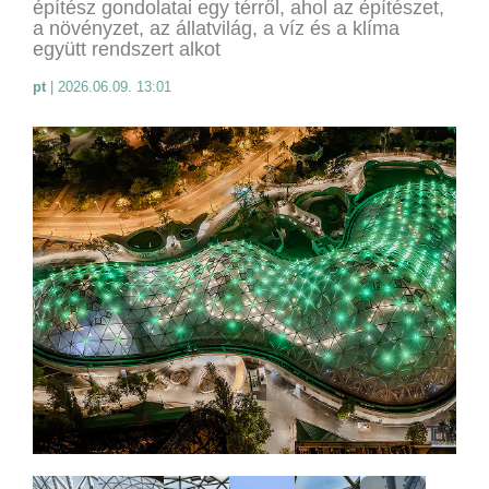
építész gondolatai egy térről, ahol az építészet,
a növényzet, az állatvilág, a víz és a klíma
együtt rendszert alkot
pt
|
2026.06.09. 13:01