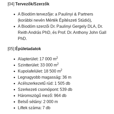
[04]
Tervezők/Szerzők
A Biodóm tervezője: a Paulinyi & Partners
(korábbi nevén Mérték Építészeti Stúdió),
A Biodóm szerzői Dr. Paulinyi Gergely DLA, Dr.
Reith András PhD, és Prof. Dr. Anthony John Gall
PhD.
[05]
Épületadatok
2
Alapterület: 17 000 m
2
Szintterület: 33 000 m
2
Kupolafelület: 18 500 m
Legnagyobb magasság: 36 m
Acélszerkezetű rúd: 1 505 db
Szerkezeti csomópont: 539 db
Háromszögű mező: 964 db
Belső sétány: 2 000 m
Liftek száma: 7 db