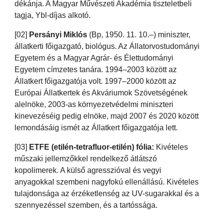
dékánja. A Magyar Művészeti Akadémia tiszteletbeli
tagja, Ybl-díjas alkotó.
[02]
Persányi Miklós
(Bp, 1950. 11. 10.–) miniszter,
állatkerti főigazgató, biológus. Az Állatorvostudományi
Egyetem és a Magyar Agrár- és Élettudományi
Egyetem címzetes tanára. 1994–2003 között az
Állatkert főigazgatója volt. 1997–2000 között az
Európai Állatkertek és Akváriumok Szövetségének
alelnöke, 2003-as környezetvédelmi miniszteri
kinevezéséig pedig elnöke, majd 2007 és 2020 között
lemondásáig ismét az Állatkert főigazgatója lett.
[03]
ETFE (etilén-tetrafluor-etilén) fólia:
Kivételes
műszaki jellemzőkkel rendelkező átlátszó
kopolimerek. A külső agresszióval és vegyi
anyagokkal szembeni nagyfokú ellenállású. Kivételes
tulajdonsága az érzéketlenség az UV-sugarakkal és a
szennyezéssel szemben, és a tartóssága.