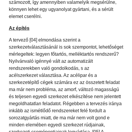
számozott, így amennyiben valamelyik megsérülne,
könnyen lehet egy ugyanolyat gyártani, és a sérült
elemet cserélni.
Az építés
A tervező [04] elmondása szerint a
szerkezetválasztásánál is sok szempontot, lehetőséget
mérlegeltek: legyen főtartós, melléktartós rendszerű?
Nyilvánvaló igénnyé vált az automatizált
rendszerekben való gondolkodás, s az
acélszerkezet választása. Az acélipar és a
szerkezetépítő cégek számára ez az összetett feladat
ma már nem probléma, az amorf, változó magasságú
és teljesen egyedi szerkezet elkészítése nem jelentett
megoldhatatlan feladatot. Régebben a tervezés iránya
inkább az ismétlődő rendszereket felé fordult a
sorozatgyártás miatt, de ma már nem volt gond e
minden elemében egyedi szerkezet rúdjainak,
szerkezeti csomópontjainak legyártása. [05] A