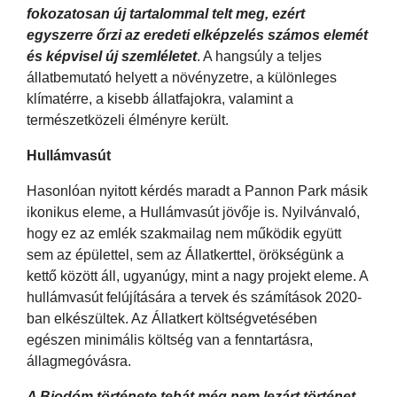
fokozatosan új tartalommal telt meg, ezért
egyszerre őrzi az eredeti elképzelés számos elemét
és képvisel új szemléletet
. A hangsúly a teljes
állatbemutató helyett a növényzetre, a különleges
klímatérre, a kisebb állatfajokra, valamint a
természetközeli élményre került.
Hullámvasút
Hasonlóan nyitott kérdés maradt a Pannon Park másik
ikonikus eleme, a Hullámvasút jövője is. Nyilvánvaló,
hogy ez az emlék szakmailag nem működik együtt
sem az épülettel, sem az Állatkerttel, örökségünk a
kettő között áll, ugyanúgy, mint a nagy projekt eleme. A
hullámvasút felújítására a tervek és számítások 2020-
ban elkészültek. Az Állatkert költségvetésében
egészen minimális költség van a fenntartásra,
állagmegóvásra.
A Biodóm története tehát még nem lezárt történet
,