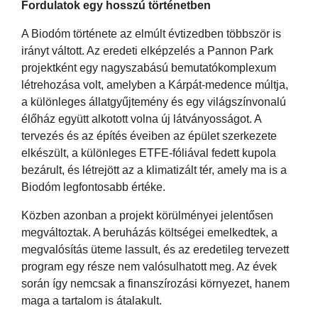
Fordulatok egy hosszú történetben
A Biodóm története az elmúlt évtizedben többször is
irányt váltott. Az eredeti elképzelés a Pannon Park
projektként egy nagyszabású bemutatókomplexum
létrehozása volt, amelyben a Kárpát-medence múltja,
a különleges állatgyűjtemény és egy világszínvonalú
élőház együtt alkotott volna új látványosságot. A
tervezés és az építés éveiben az épület szerkezete
elkészült, a különleges ETFE-fóliával fedett kupola
bezárult, és létrejött az a klimatizált tér, amely ma is a
Biodóm legfontosabb értéke.
Közben azonban a projekt körülményei jelentősen
megváltoztak. A beruházás költségei emelkedtek, a
megvalósítás üteme lassult, és az eredetileg tervezett
program egy része nem valósulhatott meg. Az évek
során így nemcsak a finanszírozási környezet, hanem
maga a tartalom is átalakult.