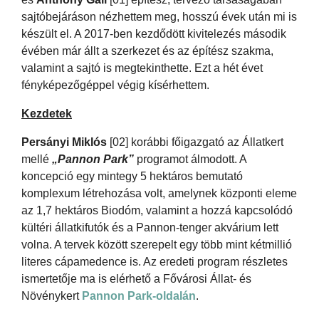
sajtóbejáráson nézhettem meg, hosszú évek után mi is
készült el. A 2017-ben kezdődött kivitelezés második
évében már állt a szerkezet és az építész szakma,
valamint a sajtó is megtekinthette. Ezt a hét évet
fényképezőgéppel végig kísérhettem.
Kezdetek
Persányi Miklós
[02] korábbi főigazgató az Állatkert
mellé
„Pannon Park”
programot álmodott. A
koncepció egy mintegy 5 hektáros bemutató
komplexum létrehozása volt, amelynek központi eleme
az 1,7 hektáros Biodóm, valamint a hozzá kapcsolódó
kültéri állatkifutók és a Pannon-tenger akvárium lett
volna. A tervek között szerepelt egy több mint kétmillió
literes cápamedence is. Az eredeti program részletes
ismertetője ma is elérhető a Fővárosi Állat- és
Növénykert
Pannon Park-oldalán
.