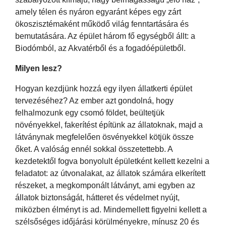
amely télen és nyáron egyaránt képes egy zárt
ökoszisztémaként működő világ fenntartására és
bemutatására. Az épület három fő egységből állt: a
Biodómból, az Akvatérből és a fogadóépületből.
Milyen lesz?
Hogyan kezdjünk hozzá egy ilyen állatkerti épület
tervezéséhez? Az ember azt gondolná, hogy
felhalmozunk egy csomó földet, beültetjük
növényekkel, fakerítést építünk az állatoknak, majd a
látványnak megfelelően ösvényekkel kötjük össze
őket. A valóság ennél sokkal összetettebb. A
kezdetektől fogva bonyolult épületként kellett kezelni a
feladatot: az útvonalakat, az állatok számára elkerített
részeket, a megkomponált látványt, ami egyben az
állatok biztonságát, hátteret és védelmet nyújt,
miközben élményt is ad. Mindemellett figyelni kellett a
szélsőséges időjárási körülményekre, mínusz 20 és