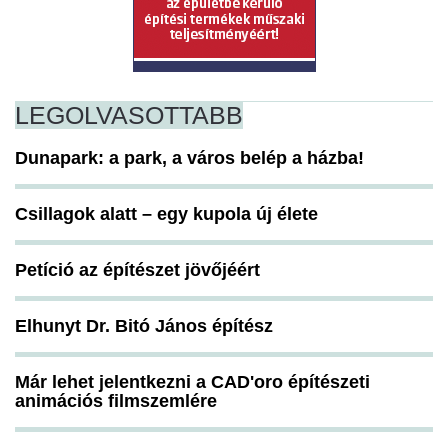
LEGOLVASOTTABB
Dunapark: a park, a város belép a házba!
Csillagok alatt – egy kupola új élete
Petíció az építészet jövőjéért
Elhunyt Dr. Bitó János építész
Már lehet jelentkezni a CAD'oro építészeti
animációs filmszemlére