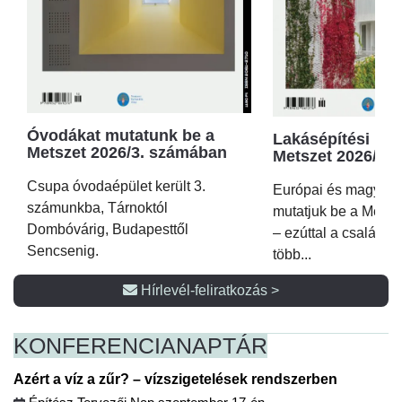
Óvodákat mutatunk be a
Lakásépítési kör
Metszet 2026/3. számában
Metszet 2026/2.
Csupa óvodaépület került 3.
Európai és magyar p
számunkba, Tárnoktól
mutatjuk be a Metsz
Dombóvárig, Budapesttől
– ezúttal a családi 
Sencsenig.
több...
Hírlevél-feliratkozás >
KONFERENCIA
NAPTÁR
Azért a víz a zűr? – vízszigetelések rendszerben