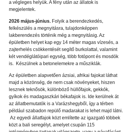
a végleges helyük. A fény után az állatok is
megjelentek.
2026 május-június.
Folyik a berendezkedés,
felkészülés a megnyitásra, tulajdonképpen
lakberendezés történik még a megnyitásig. Az
épületben helyet kap egy 14 méter magas vízesés, a
zajterhelés csökkentését segítő burkolattal, valamint
két vendéglátóipari egység, több fotópont és mosdók
is. Készülnek a betonelemekre a műsziklák.
Az épületben alapvetően ázsiai, afrikai fajokat láthat
majd a közönség, de nem csak növényeket, hiszen
lesznek teknősök, különböző hüllőfajok, gekkók,
gyíkok és madagaszkári békafajok is. Ide kerülnek át
az állatbemutatók is a Varázshegyből, így a térben
például szabadon repülő madarakat is lehet majd látni.
Az egyedi állatfajok közt említette az igazgató többek
közt a bali seregélyt, amelyet csupán 115
intézményben tartanak világszerte, vagy a pávafácánt,