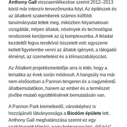
Anthony Gall
visszaemlékezése szerint 2012–2013
körül már intenzív tervezőmunka folyt. Az építészek és
az állatkerti szakemberek számos külföldi
tanulmányutat tettek meg, miközben folyamatosan
vizsgálták, milyen állatok, növények és technológiai
rendszerek kerüljenek az új komplexumba. A feladat
kezdettől fogva rendkívül összetett volt: egyszerre
kellett figyelembe venni az állatok igényeit, a látogatói
élményt, az üzemeltetést és a klímaszabályozást.
Az Állatkert projektismertetője arra is kitér, hogy a
tematika az évek során módosult. A hangsúly ma már
nem elsősorban a Pannon-tengeren és a nagyméretű
állatbemutatókon, hanem az ember és a természet
jövőbe mutató együttélésének bemutatásán van.
A Pannon Park kiemelkedő, városképhez is
hozzájáruló látványossága a
Biodóm épülete
lett.
Anthony Gall meghatározása szerint ez egy
szabályozott klímájú, nagy belmagasságú „élő ház”,