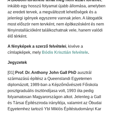
inkább egy hosszú folyamat újabb állomása, amelyben
az eredeti tervek, a megváltozott lehetőségek és a
jelenlegi igények egyszerre vannak jelen. A látogatók
most először nem tervként, nem építkezésként és nem
fényinstallációként találkozhatnak vele, hanem valódi
élő térként.
A fényképek a szerző felvételei
, kivéve a
címlapképek, mely
Bódis Krisztián felvétele
.
Jegyzetek
[01]
Prof. Dr. Anthony John Gall PhD
ausztrál
származású építész a Queenslandi Egyetemen
diplomázott, 1989-ban a Képzőművészeti Főiskola
posztgraduális ösztöndíjasa volt, 1993 óta pedig
folyamatosan Magyarországon alkot. Jelenleg a Gall
és Társai Építésziroda irányítója, valamint az Óbudai
Egyetemhez tartozó Ybl Miklós Építéstudományi Kar