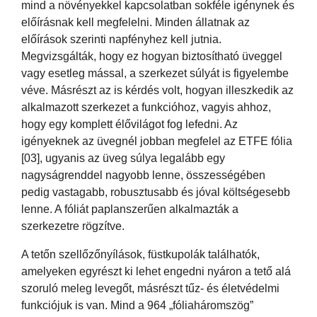
mind a növényekkel kapcsolatban sokféle igénynek és
előírásnak kell megfelelni. Minden állatnak az
előírások szerinti napfényhez kell jutnia.
Megvizsgálták, hogy ez hogyan biztosítható üveggel
vagy esetleg mással, a szerkezet súlyát is figyelembe
véve. Másrészt az is kérdés volt, hogyan illeszkedik az
alkalmazott szerkezet a funkcióhoz, vagyis ahhoz,
hogy egy komplett élővilágot fog lefedni. Az
igényeknek az üvegnél jobban megfelel az ETFE fólia
[03], ugyanis az üveg súlya legalább egy
nagyságrenddel nagyobb lenne, összességében
pedig vastagabb, robusztusabb és jóval költségesebb
lenne. A fóliát paplanszerűen alkalmazták a
szerkezetre rögzítve.
A tetőn szellőzőnyílások, füstkupolák találhatók,
amelyeken egyrészt ki lehet engedni nyáron a tető alá
szoruló meleg levegőt, másrészt tűz- és életvédelmi
funkciójuk is van. Mind a 964 „fóliaháromszög”