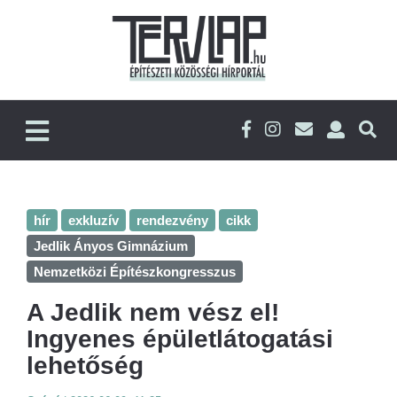
hír
exkluzív
rendezvény
cikk
Jedlik Ányos Gimnázium
Nemzetközi Építészkongresszus
A Jedlik nem vész el!
Ingyenes épületlátogatási
lehetőség