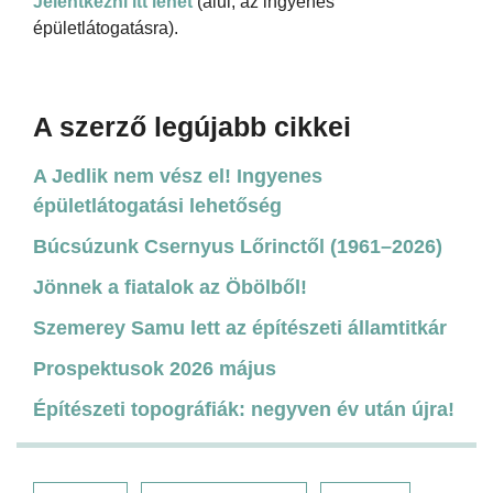
Jelentkezni itt lehet
(alul, az ingyenes
épületlátogatásra).
A szerző legújabb cikkei
A Jedlik nem vész el! Ingyenes
épületlátogatási lehetőség
Búcsúzunk Csernyus Lőrinctől (1961–2026)
Jönnek a fiatalok az Öbölből!
Szemerey Samu lett az építészeti államtitkár
Prospektusok 2026 május
Építészeti topográfiák: negyven év után újra!