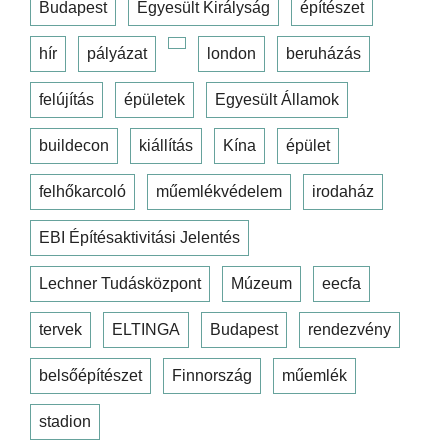
Budapest
Egyesült Királyság
építészet
hír
pályázat
london
beruházás
felújítás
épületek
Egyesült Államok
buildecon
kiállítás
Kína
épület
felhőkarcoló
műemlékvédelem
irodaház
EBI Építésaktivitási Jelentés
Lechner Tudásközpont
Múzeum
eecfa
tervek
ELTINGA
Budapest
rendezvény
belsőépítészet
Finnország
műemlék
stadion