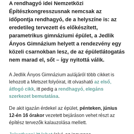
A rendhagyó idei Nemzetközi
Építészkongresszusnak nemcsak az
időpontja rendhagyó, de a helyszíne is: az
eredetileg tervezett és előkészített,
parametrikus gimnáziumi épület, a Jedlik
Ányos Gimnázium helyett a rendezvény egy
közeli csarnokban lesz, de az épületlátogatás
nem marad el, sőt – így nyitottá válik.
A Jedlik Ányos Gimnázium aulájáról több cikket is
lehozott a Metszet folyóirat, itt olvasható
az első,
átfogó cikk
, itt pedig a
rendhagyó, elegáns
szerkezet bemutatása
.
De akit igazán érdekel az épület,
pénteken, június
12-én 16 órakor
vezetett bejáráson vehet részt az
építész tervezők kalauzolása mellett.