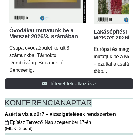
Óvodákat mutatunk be a
Lakásépítési kör
Metszet 2026/3. számában
Metszet 2026/2.
Csupa óvodaépület került 3.
Európai és magyar p
számunkba, Tárnoktól
mutatjuk be a Metsz
Dombóvárig, Budapesttől
– ezúttal a családi 
Sencsenig.
több...
Hírlevél-feliratkozás >
KONFERENCIA
NAPTÁR
Azért a víz a zűr? – vízszigetelések rendszerben
Építész Tervezői Nap szeptember 17-én
(MÉK: 2 pont)