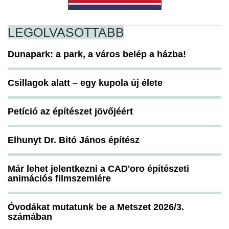
LEGOLVASOTTABB
Dunapark: a park, a város belép a házba!
Csillagok alatt – egy kupola új élete
Petíció az építészet jövőjéért
Elhunyt Dr. Bitó János építész
Már lehet jelentkezni a CAD'oro építészeti
animációs filmszemlére
Óvodákat mutatunk be a Metszet 2026/3.
számában