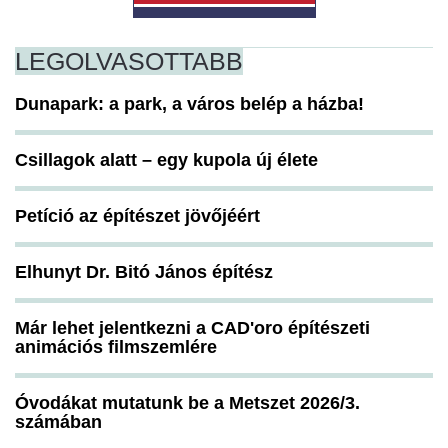
LEGOLVASOTTABB
Dunapark: a park, a város belép a házba!
Csillagok alatt – egy kupola új élete
Petíció az építészet jövőjéért
Elhunyt Dr. Bitó János építész
Már lehet jelentkezni a CAD'oro építészeti
animációs filmszemlére
Óvodákat mutatunk be a Metszet 2026/3.
számában