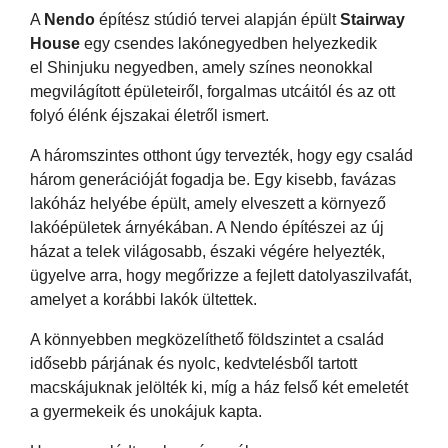
A
Nendo
építész stúdió tervei alapján épült
Stairway
House
egy csendes lakónegyedben helyezkedik
el Shinjuku negyedben, amely színes neonokkal
megvilágított épületeiről, forgalmas utcáitól és az ott
folyó élénk éjszakai életről ismert.
A háromszintes otthont úgy tervezték, hogy egy család
három generációját fogadja be. Egy kisebb, favázas
lakóház helyébe épült, amely elveszett a környező
lakóépületek árnyékában. A Nendo építészei az új
házat a telek világosabb, északi végére helyezték,
ügyelve arra, hogy megőrizze a fejlett datolyaszilvafát,
amelyet a korábbi lakók ültettek.
A könnyebben megközelíthető földszintet a család
idősebb párjának és nyolc, kedvtelésből tartott
macskájuknak jelölték ki, míg a ház felső két emeletét
a gyermekeik és unokájuk kapta.