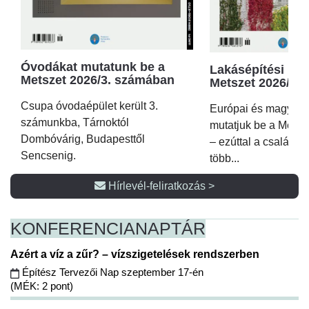
Óvodákat mutatunk be a
Lakásépítési kör
Metszet 2026/3. számában
Metszet 2026/2.
Csupa óvodaépület került 3.
Európai és magyar p
számunkba, Tárnoktól
mutatjuk be a Metsz
Dombóvárig, Budapesttől
– ezúttal a családi 
Sencsenig.
több...
Hírlevél-feliratkozás >
KONFERENCIA
NAPTÁR
Azért a víz a zűr? – vízszigetelések rendszerben
Építész Tervezői Nap szeptember 17-én
(MÉK: 2 pont)