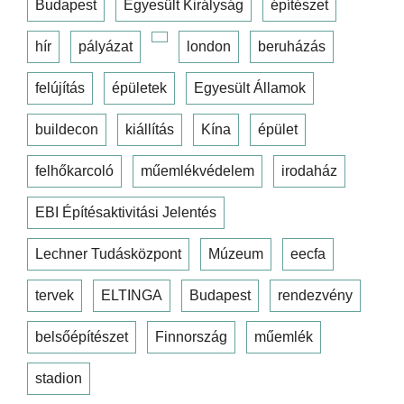
Budapest
Egyesült Királyság
építészet
hír
pályázat
london
beruházás
felújítás
épületek
Egyesült Államok
buildecon
kiállítás
Kína
épület
felhőkarcoló
műemlékvédelem
irodaház
EBI Építésaktivitási Jelentés
Lechner Tudásközpont
Múzeum
eecfa
tervek
ELTINGA
Budapest
rendezvény
belsőépítészet
Finnország
műemlék
stadion