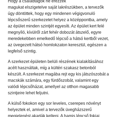
Hogy a családtagok ne érezzék
magukat elszigetelve saját lakrészükben, a tervezők
úgy döntöttek, hogy egy mindenen végigvonuló
lépcsőszerű szerkezetet helyez a középpontba, amely
az épület minden szintjét egyesíti. Az épület kert felé
megnyíló, kívülről zárt fehér dobozát átszelő, egyre
meredekebben emelkedő lépcső a hátsó kertből vezet,
az üvegezett hátsó homlokzaton keresztül, egészen a
legfelső szintig.
A szerkezet épületen belüli részének kialakításához
acélt használtak, míg a kültéri szakasz betonból
készült. A szerkezet magába rejt egy kis játszószobát a
macskák számára, egy fürdőszobát, valamint egy
valódi lépcsőházat, amellyel az otthon magasabb
szintjeire lehet feljutni.
A külső fokokon egy sor leveles, cserepes növényt
helyeztek el, amivel a tervezők üvegházszerű
megjelenést akarták kelteni. A hamis lépcső fokjai