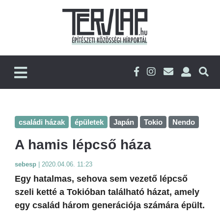
családi házak
épületek
Japán
Tokio
Nendo
A hamis lépcső háza
sebesp
|
2020.04.06. 11:23
Egy hatalmas, sehova sem vezető lépcső
szeli ketté a Tokióban található házat, amely
egy család három generációja számára épült.