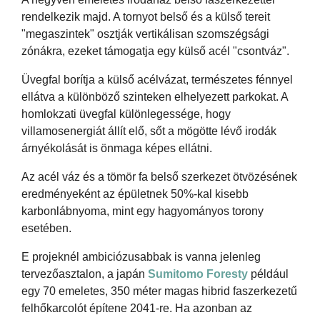
rendelkezik majd. A tornyot belső és a külső tereit
"megaszintek" osztják vertikálisan szomszégsági
zónákra, ezeket támogatja egy külső acél "csontváz".
Üvegfal borítja a külső acélvázat, természetes fénnyel
ellátva a különböző szinteken elhelyezett parkokat. A
homlokzati üvegfal különlegessége, hogy
villamosenergiát állít elő, sőt a mögötte lévő irodák
árnyékolását is önmaga képes ellátni.
Az acél váz és a tömör fa belső szerkezet ötvözésének
eredményeként az épületnek 50%-kal kisebb
karbonlábnyoma, mint egy hagyományos torony
esetében.
E projeknél ambiciózusabbak is vanna jelenleg
tervezőasztalon, a japán
Sumitomo Foresty
például
egy 70 emeletes, 350 méter magas hibrid faszerkezetű
felhőkarcolót építene 2041-re. Ha azonban az