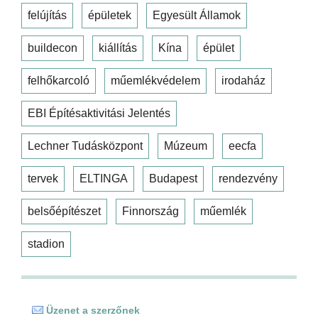
felújítás
épületek
Egyesült Államok
buildecon
kiállítás
Kína
épület
felhőkarcoló
műemlékvédelem
irodaház
EBI Építésaktivitási Jelentés
Lechner Tudásközpont
Múzeum
eecfa
tervek
ELTINGA
Budapest
rendezvény
belsőépítészet
Finnország
műemlék
stadion
Üzenet a szerzőnek