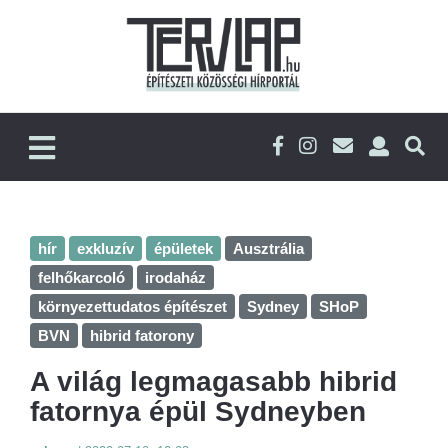
hír
exkluzív
épületek
Ausztrália
felhőkarcoló
irodaház
környezettudatos építészet
Sydney
SHoP
BVN
hibrid fatorony
A világ legmagasabb hibrid
fatornya épül Sydneyben