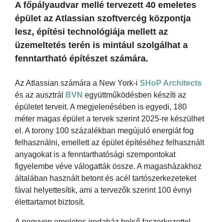
A főpályaudvar mellé tervezett 40 emeletes
épület az Atlassian szoftvercég központja
lesz, építési technológiája mellett az
üzemeltetés terén is mintául szolgálhat a
fenntartható építészet számára.
Az Atlassian számára a New York-i
SHoP Architects
és az ausztrál
BVN
együttműködésben készíti az
épületet terveit. A megjelenésében is egyedi, 180
méter magas épület a tervek szerint 2025-re készülhet
el. A torony 100 százalékban megújuló energiát fog
felhasználni, emellett az épület építéséhez felhasznált
anyagokat is a fenntarthatósági szempontokat
figyelembe véve válogatták össze. A magasházakhoz
általában használt betont és acél tartószerkezeteket
fával helyettesítik, ami a tervezők szerint 100 évnyi
élettartamot biztosít.
A negyven emeletes irodaház belső faszerkezettel