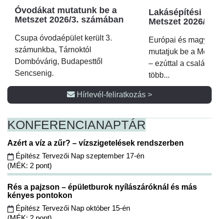
Óvodákat mutatunk be a
Lakásépítési kör
Metszet 2026/3. számában
Metszet 2026/2.
Csupa óvodaépület került 3.
Európai és magyar p
számunkba, Tárnoktól
mutatjuk be a Metsz
Dombóvárig, Budapesttől
– ezúttal a családi 
Sencsenig.
több...
Hírlevél-feliratkozás >
KONFERENCIA
NAPTÁR
Azért a víz a zűr? – vízszigetelések rendszerben
Építész Tervezői Nap szeptember 17-én
(MÉK: 2 pont)
Rés a pajzson – épületburok nyílászáróknál és más
kényes pontokon
Építész Tervezői Nap október 15-én
(MÉK: 2 pont)