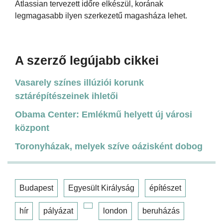
Atlassian tervezett időre elkészül, korának
legmagasabb ilyen szerkezetű magasháza lehet.
A szerző legújabb cikkei
Vasarely színes illúziói korunk
sztárépítészeinek ihletői
Obama Center: Emlékmű helyett új városi
központ
Toronyházak, melyek szíve oázisként dobog
Budapest
Egyesült Királyság
építészet
hír
pályázat
london
beruházás