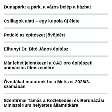
Dunapark: a park, a város belép a házba!
Csillagok alatt – egy kupola új élete
Petíció az építészet jövőjéért
Elhunyt Dr. Bitó János építész
Már lehet jelentkezni a CAD'oro építészeti
animációs filmszemlére
Óvodákat mutatunk be a Metszet 2026/3.
számában
Szentirmai Tamás a Közlekedési és Beruházási
Minisztérium helyettes államtitkára