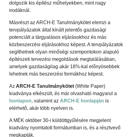
dolgozik kis építész műhelyekben, mint nagy
irodáknál.
Másrészt az ARCH-E Tanulmánykötet elemzi a
tervpályázatok által kínált jelentős gazdasági
potenciált a tárgyalásos eljárásokhoz és más
közbeszerzési eljárásokhoz képest. A tervpályázatok
segíthetnek olyan minőségi szempontokon alapuló
építészeti tervezési megoldások megtalálásában,
amelyek gazdaságilag akár 18%-kal előnyösebbek
lehetnek más beszerzési formákhoz képest.
Az
ARCH-E Tanulmánykötet
(White Paper)
kiadványa elkészült, és már olvasható magyarul a
honlapon
, valamint az
ARCH-E honlapján
is
elérhető, akár több nyelven is.
A MÉK október 30-i küldöttgyűlésére megjelent
kiadvány nyomtatott formátumban is, és a résztvevő
megkapták.