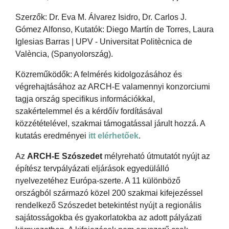
Szerzők: Dr. Eva M. Álvarez Isidro, Dr. Carlos J.
Gómez Alfonso, Kutatók: Diego Martín de Torres, Laura
Iglesias Barras | UPV - Universitat Politècnica de
València, (Spanyolország).
Közreműködők: A felmérés kidolgozásához és
végrehajtásához az ARCH-E valamennyi konzorciumi
tagja ország specifikus információkkal,
szakértelemmel és a kérdőív fordításával
közzétételével, szakmai támogatással járult hozzá. A
kutatás eredményei
itt elérhetőek
.
Az
ARCH-E Szószedet
mélyreható útmutatót nyújt az
építész tervpályázati eljárások egyedülálló
nyelvezetéhez Európa-szerte. A 11 különböző
országból származó közel 200 szakmai kifejezéssel
rendelkező Szószedet betekintést nyújt a regionális
sajátosságokba és gyakorlatokba az adott pályázati