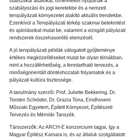
statisztikai adatokat, ismereteket nyújtanak a
szabályozási és jogi keretekbe és a nemzeti
tervpályázati környezetet alakító aktuális trendekbe.
Ezenkívül a Tervpályázati térkép szakmai betekintést
és ajánlásokat mutat be, valamint a vizsgált pályázati
rendszerek összehasonlító elemzését.
A jó tervpályázati példák válogatott gyűjteménye
értékes megközelítéseket mutat be olyan témákban,
mint a hozzáférhetőség, a fenntartható tervezés, a
minőségorientált döntéshozatali folyamatok és a
pályázati kultúra tisztessége.
A tanulmány szerzői: Prof. Juliette Bekkering, Dr.
Torsten Schröder, Dr. Grazia Tona, Eindhoveni
Műszaki Egyetem, Épített Környezet, Építészeti
Tervezés és Mérnöki Tanszék.
Társszerzők: Az ARCH-E konzorciumi tagjai, így a
Magyar Építész Kamara is, és az általuk szolgáltatott