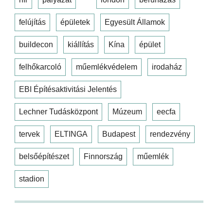
felújítás
épületek
Egyesült Államok
buildecon
kiállítás
Kína
épület
felhőkarcoló
műemlékvédelem
irodaház
EBI Építésaktivitási Jelentés
Lechner Tudásközpont
Múzeum
eecfa
tervek
ELTINGA
Budapest
rendezvény
belsőépítészet
Finnország
műemlék
stadion