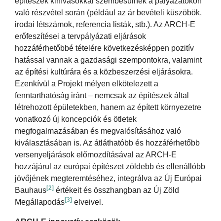
építészek kihívásokkal szembesülnek a pályázatokon
való részvétel során (például az ár bevételi küszöbök,
irodai létszámok, referencia listák, stb.). Az ARCH-E
erőfeszítései a tervpályázati eljárások
hozzáférhetőbbé tételére következésképpen pozitív
hatással vannak a gazdasági szempontokra, valamint
az építési kultúrára és a közbeszerzési eljárásokra.
Ezenkívül a Projekt mélyen elkötelezett a
fenntarthatóság iránt – nemcsak az építészek által
létrehozott épületekben, hanem az épített környezetre
vonatkozó új koncepciók és ötletek
megfogalmazásában és megvalósításához való
kiválasztásában is. Az átláthatóbb és hozzáférhetőbb
versenyeljárások előmozdításával az ARCH-E
hozzájárul az európai építészet zöldebb és ellenállóbb
jövőjének megteremtéséhez, integrálva az Új Európai
[2]
Bauhaus
értékeit és összhangban az Új Zöld
[3]
Megállapodás
elveivel.