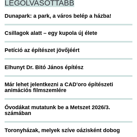
LEGOLVASOTTABB
Dunapark: a park, a város belép a házba!
Csillagok alatt – egy kupola új élete
Petíció az építészet jövőjéért
Elhunyt Dr. Bitó János építész
Már lehet jelentkezni a CAD'oro építészeti
animációs filmszemlére
Óvodákat mutatunk be a Metszet 2026/3.
számában
Toronyházak, melyek szíve oázisként dobog