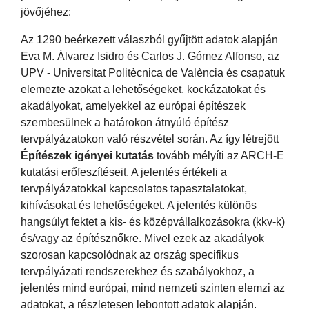
jövőjéhez:
Az 1290 beérkezett válaszból gyűjtött adatok alapján
Eva M. Álvarez Isidro és Carlos J. Gómez Alfonso, az
UPV - Universitat Politècnica de València és csapatuk
elemezte azokat a lehetőségeket, kockázatokat és
akadályokat, amelyekkel az európai építészek
szembesülnek a határokon átnyúló építész
tervpályázatokon való részvétel során. Az így létrejött
Építészek igényei kutatás
tovább mélyíti az ARCH-E
kutatási erőfeszítéseit. A jelentés értékeli a
tervpályázatokkal kapcsolatos tapasztalatokat,
kihívásokat és lehetőségeket. A jelentés különös
hangsúlyt fektet a kis- és középvállalkozásokra (kkv-k)
és/vagy az építésznőkre. Mivel ezek az akadályok
szorosan kapcsolódnak az ország specifikus
tervpályázati rendszerekhez és szabályokhoz, a
jelentés mind európai, mind nemzeti szinten elemzi az
adatokat, a részletesen lebontott adatok alapján.