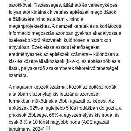
sarokkövei. Tisztességes, átlátható és versenyképes
folyamatot kínálnak kivételes építészeti megoldások
előállítására mind az állami-, mind a
magánprojektekhez. A nemzeti keretek és a korlátozott
információ megosztás azonban gyakran akadályozta a
szélesebb körű részvételt, különösen a határokon
átnyúlóan. Ezek elszalasztott lehetőségeket
eredményeznek az építészek számára – különösen a
kis- és középvállalkozások (kkv-k), az építésznők és a
fiatal, pályakezdő szakemberek feltörekvő tehetségei
számára.
A magasan képzett szakmák között az építészirodák
általában viszonylag kis létszámú szervezeti
formákban működnek a többi ágazathoz képest. Az
építészek 92%-a legfeljebb 5 fős irodákban dolgozik, a
praxisok többsége, 68%-a egyszemélyes kis iroda, és
csak 3 % a 10 főnél nagyobb iroda (ACE ágazati
[1]
tanulmány, 2024).