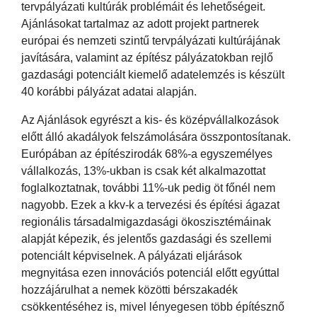
tervpályázati kultúrák problémáit és lehetőségeit.
Ajánlásokat tartalmaz az adott projekt partnerek
európai és nemzeti szintű tervpályázati kultúrájának
javítására, valamint az építész pályázatokban rejlő
gazdasági potenciált kiemelő adatelemzés is készült
40 korábbi pályázat adatai alapján.
Az Ajánlások egyrészt a kis- és középvállalkozások
előtt álló akadályok felszámolására összpontosítanak.
Európában az építészirodák 68%-a egyszemélyes
vállalkozás, 13%-ukban is csak két alkalmazottat
foglalkoztatnak, további 11%-uk pedig öt főnél nem
nagyobb. Ezek a kkv-k a tervezési és építési ágazat
regionális társadalmigazdasági ökoszisztémáinak
alapját képezik, és jelentős gazdasági és szellemi
potenciált képviselnek. A pályázati eljárások
megnyitása ezen innovációs potenciál előtt egyúttal
hozzájárulhat a nemek közötti bérszakadék
csökkentéséhez is, mivel lényegesen több építésznő