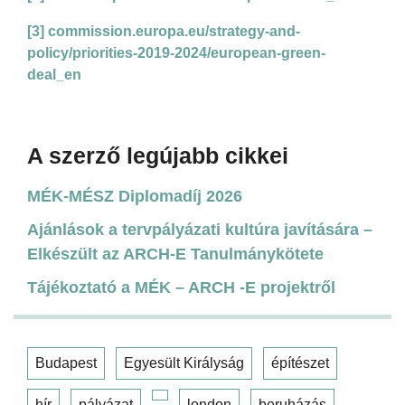
[3]
commission.europa.eu/strategy-and-
policy/priorities-2019-2024/european-green-
deal_en
A szerző legújabb cikkei
MÉK-MÉSZ Diplomadíj 2026
Ajánlások a tervpályázati kultúra javítására –
Elkészült az ARCH-E Tanulmánykötete
Tájékoztató a MÉK – ARCH -E projektről
Budapest
Egyesült Királyság
építészet
hír
pályázat
london
beruházás