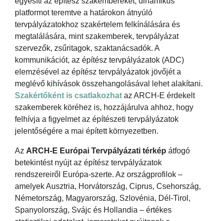
egyesíti az építész szakembereket, dinamikus
platformot teremtve a határokon átnyúló
tervpályázatokhoz szakértelem felkínálására és
megtalálására, mint szakemberek, tervpályázat
szervezők, zsűritagok, szaktanácsadók. A
kommunikációt, az építész tervpályázatok (ADC)
elemzésével az építész tervpályázatok jövőjét a
meglévő kihívások összehangolásával lehet alakítani.
Szakértőként is csatlakozhat
az ARCH-E érdekelt
szakemberek köréhez is, hozzájárulva ahhoz, hogy
felhívja a figyelmet az építészeti tervpályázatok
jelentőségére a mai épített környezetben.
Az
ARCH-E Európai Tervpályázati térkép
átfogó
betekintést nyújt az építész tervpályázatok
rendszereiről Európa-szerte. Az országprofilok –
amelyek Ausztria, Horvátország, Ciprus, Csehország,
Németország, Magyarország, Szlovénia, Dél-Tirol,
Spanyolország, Svájc és Hollandia – értékes