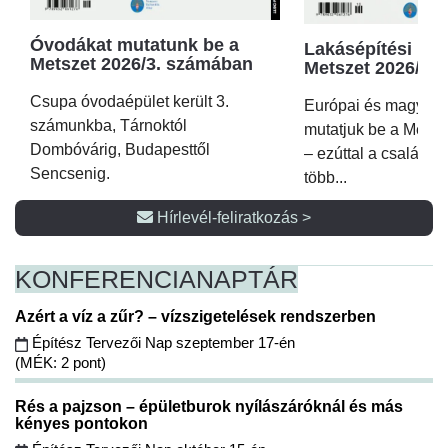
Óvodákat mutatunk be a
Lakásépítési kör
Metszet 2026/3. számában
Metszet 2026/2.
Csupa óvodaépület került 3.
Európai és magyar p
számunkba, Tárnoktól
mutatjuk be a Metsz
Dombóvárig, Budapesttől
– ezúttal a családi 
Sencsenig.
több...
Hírlevél-feliratkozás >
KONFERENCIA
NAPTÁR
Azért a víz a zűr? – vízszigetelések rendszerben
Építész Tervezői Nap szeptember 17-én
(MÉK: 2 pont)
Rés a pajzson – épületburok nyílászáróknál és más
kényes pontokon