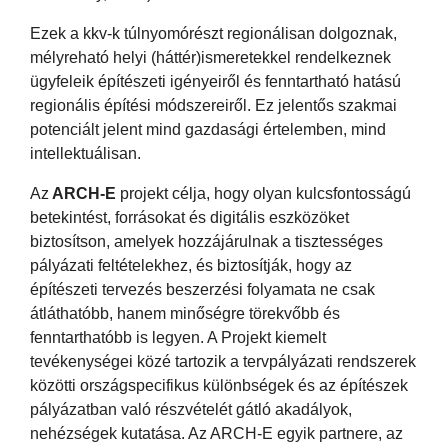
Ezek a kkv-k túlnyomórészt regionálisan dolgoznak,
mélyreható helyi (háttér)ismeretekkel rendelkeznek
ügyfeleik építészeti igényeiről és fenntartható hatású
regionális építési módszereiről. Ez jelentős szakmai
potenciált jelent mind gazdasági értelemben, mind
intellektuálisan.
Az
ARCH-E
projekt célja, hogy olyan kulcsfontosságú
betekintést, forrásokat és digitális eszközöket
biztosítson, amelyek hozzájárulnak a tisztességes
pályázati feltételekhez, és biztosítják, hogy az
építészeti tervezés beszerzési folyamata ne csak
átláthatóbb, hanem minőségre törekvőbb és
fenntarthatóbb is legyen. A Projekt kiemelt
tevékenységei közé tartozik a tervpályázati rendszerek
közötti országspecifikus különbségek és az építészek
pályázatban való részvételét gátló akadályok,
nehézségek kutatása. Az ARCH-E egyik partnere, az