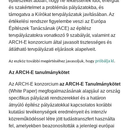
építészeket abban, hogy ne fektessenek időt, energiát
és szakértelmet a problémás pályázatokba, és
támogatva a Kiírókat tervpályázatuk javításában. Az
értékelési rendszer figyelembe veszi az Európa
Építészek Tanácsának (ACE) az építész
tervpályázatokra vonatkozó 9 szabályát, valamint az
ARCH-E konzorcium által javasolt tisztességes és
átlátható tervpályázati eljárások alapelveit.
Az eszköz további megértéséhez javasoljuk, hogy
próbálja ki
.
Az ARCH-E tanulmánykötet
Az ARCH-E konzorcium
az ARCH-E Tanulmánykötet
(White Paper) megfogalmazásának alapjául az ország
specifikus pályázati rendszerekkel és a határon
átnyúló építész pályázatokkal kapcsolatos korábbi
kutatási tevékenységek eredményeit és intenzív
közreműködéssel létre jött tudástranszfert használta
fel, amelyekben beazonosították a jelenlegi európai