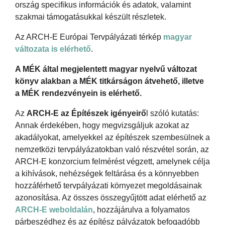
ország specifikus információk és adatok, valamint
szakmai támogatásukkal készült részletek.
Az ARCH-E Európai Tervpályázati térkép
magyar
változata is elérhető
.
A MÉK által megjelentett magyar nyelvű változat
könyv alakban a MÉK titkárságon átvehető, illetve
a MÉK rendezvényein is elérhető.
Az
ARCH-E az Építészek igényeirő
l szóló kutatás:
Annak érdekében, hogy megvizsgáljuk azokat az
akadályokat, amelyekkel az építészek szembesülnek a
nemzetközi tervpályázatokban való részvétel során, az
ARCH-E konzorcium felmérést végzett, amelynek célja
a kihívások, nehézségek feltárása és a könnyebben
hozzáférhető tervpályázati környezet megoldásainak
azonosítása. Az összes összegyűjtött adat elérhető az
ARCH-E weboldalán
, hozzájárulva a folyamatos
párbeszédhez és az építész pályázatok befogadóbb