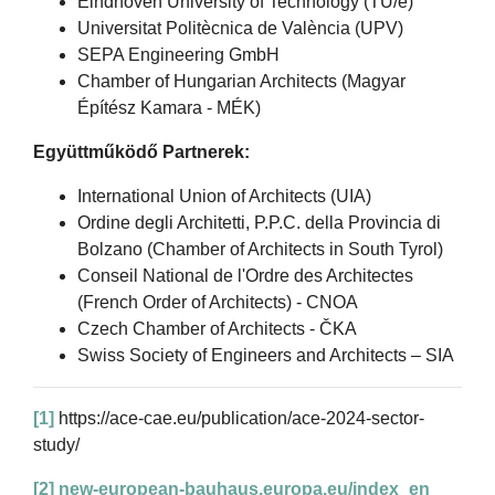
Eindhoven University of Technology (TU/e)
Universitat Politècnica de València (UPV)
SEPA Engineering GmbH
Chamber of Hungarian Architects (Magyar
Építész Kamara - MÉK)
Együttműködő Partnerek:
International Union of Architects (UIA)
Ordine degli Architetti, P.P.C. della Provincia di
Bolzano (Chamber of Architects in South Tyrol)
Conseil National de l'Ordre des Architectes
(French Order of Architects) - CNOA
Czech Chamber of Architects - ČKA
Swiss Society of Engineers and Architects – SIA
[1]
https://ace-cae.eu/publication/ace-2024-sector-
study/
[2]
new-european-bauhaus.europa.eu/index_en