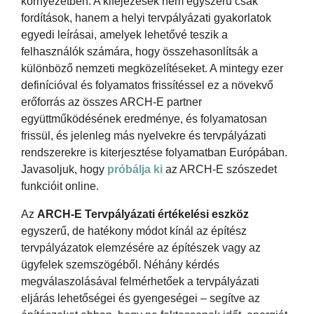
környezetben. A kifejezések nem egyszerű csak
fordítások, hanem a helyi tervpályázati gyakorlatok
egyedi leírásai, amelyek lehetővé teszik a
felhasználók számára, hogy összehasonlítsák a
különböző nemzeti megközelítéseket. A mintegy ezer
definícióval és folyamatos frissítéssel ez a növekvő
erőforrás az összes ARCH-E partner
együttműködésének eredménye, és folyamatosan
frissül, és jelenleg más nyelvekre és tervpályázati
rendszerekre is kiterjesztése folyamatban Európában.
Javasoljuk, hogy
próbálja ki
az ARCH-E szószedet
funkcióit online.
Az
ARCH-E Tervpályázati értékelési eszköz
egyszerű, de hatékony módot kínál az építész
tervpályázatok elemzésére az építészek vagy az
ügyfelek szemszögéből. Néhány kérdés
megválaszolásával felmérhetőek a tervpályázati
eljárás lehetőségei és gyengeségei – segítve az