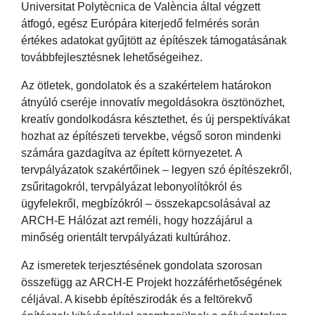
Universitat Polytècnica de València által végzett
átfogó, egész Európára kiterjedő felmérés során
értékes adatokat gyűjtött az építészek támogatásának
továbbfejlesztésnek lehetőségeihez.
Az ötletek, gondolatok és a szakértelem határokon
átnyúló cseréje innovatív megoldásokra ösztönözhet,
kreatív gondolkodásra késztethet, és új perspektívákat
hozhat az építészeti tervekbe, végső soron mindenki
számára gazdagítva az épített környezetet. A
tervpályázatok szakértőinek – legyen szó építészekről,
zsűritagokról, tervpályázat lebonyolítókról és
ügyfelekről, megbízókról – összekapcsolásával az
ARCH-E Hálózat azt reméli, hogy hozzájárul a
minőség orientált tervpályázati kultúrához.
Az ismeretek terjesztésének gondolata szorosan
összefügg az ARCH-E Projekt hozzáférhetőségének
céljával. A kisebb építészirodák és a feltörekvő