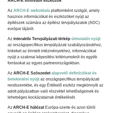
ARCH-E innovatív eszközök
Az
ARCH-E weboldala
platformként szolgál, amely
hasznos információkat és eszközöket nyújt az
építészek számára az építész tervpályázatok (ADC)
európai tájáról.
Az
interaktív Tervpályázati térkép
útmutatót nyújt
az országspecifikus tervpályázati szabályozásokhoz,
linkeket az érintett intézményekhez, információkat
nyújt a szakmai képesítési kritériumokról és egyéb
forrásokat az egyes partnerországokban.
Az
ARCH-E Szószedet
alapvető definíciókat és
betekintést nyújt
az országspecifikus tervpályázati
rendszerekbe, és egy Értékelő eszköz megkönnyíti az
adott pályázatban való részvétel lehetőségeinek és
lehetséges kockázatainak értékelését.
Az
ARCH-E hálózat
Európa-szerte és azon túlról