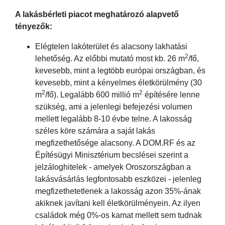
A lakásbérleti piacot meghatározó alapvető
tényezők:
Elégtelen lakóterület és alacsony lakhatási
2
lehetőség. Az előbbi mutató most kb. 26 m
/fő,
kevesebb, mint a legtöbb európai országban, és
kevesebb, mint a kényelmes életkörülmény (30
2
2
m
/fő). Legalább 600 millió m
építésére lenne
szükség, ami a jelenlegi befejezési volumen
mellett legalább 8-10 évbe telne. A lakosság
széles köre számára a saját lakás
megfizethetősége alacsony. A DOM.RF és az
Építésügyi Minisztérium becslései szerint a
jelzáloghitelek - amelyek Oroszországban a
lakásvásárlás legfontosabb eszközei - jelenleg
megfizethetetlenek a lakosság azon 35%-ának
akiknek javítani kell életkörülményein. Az ilyen
családok még 0%-os kamat mellett sem tudnak