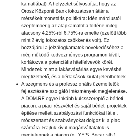
kamatlábat). A helyzetet súlyosbítja, hogy az
Orosz Központi Bank fokozatosan áttér a
mérsékelt monetáris politikára: idén márciustól
szeptemberig az alapkamatot a történelmileg
alacsony 4,25%-ról 6,75%-ra emelte (ezelőtt több
mint 2 évig fokozatos csökkenés volt). Ez
hozzájárul a jelzálogkamatok növekedéséhez a
még működő kedvezményes programon kívül,
korlátozva a potenciális hitelfelvevők körét.
Mindezek miatt a lakásvásárlás egyre kevésbé
megfizethető, és a bérlakások kiutat jelenthetnek.
A szegmens és a professzionális üzemeltetők
fejlesztésére szolgáló intézmények megjelenése.
A DOM.RF egyre inkább kulcsszereplő a bérleti
piacon: a piaci részvétel és saját bérleti projektek
építése mellett szabályozási funkciókat lát el,
módszertant és szabványokat dolgoz ki a piac
számára. Rajtuk kívül magánvállalatok is
megjelennek a piacon (pl. YE'S, Becar, stb.),