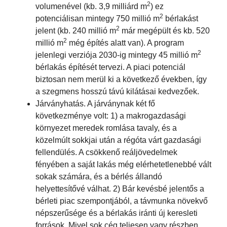
2
volumenével (kb. 3,9 milliárd m
) ez
2
potenciálisan mintegy 750 millió m
bérlakást
2
jelent (kb. 240 millió m
már megépült és kb. 520
2
millió m
még építés alatt van). A program
2
jelenlegi verziója 2030-ig mintegy 45 millió m
bérlakás építését tervezi. A piaci potenciál
biztosan nem merül ki a következő években, így
a szegmens hosszú távú kilátásai kedvezőek.
Járványhatás. A járványnak két fő
következménye volt: 1) a makrogazdasági
környezet meredek romlása tavaly, és a
közelmúlt sokkjai után a régóta várt gazdasági
fellendülés. A csökkenő reáljövedelmek
fényében a saját lakás még elérhetetlenebbé vált
sokak számára, és a bérlés állandó
helyettesítővé válhat. 2) Bár kevésbé jelentős a
bérleti piac szempontjából, a távmunka növekvő
népszerűsége és a bérlakás iránti új keresleti
források. Mivel sok cég teljesen vagy részben