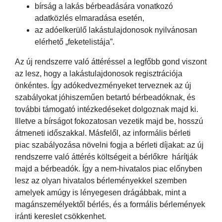
bírság a lakás bérbeadására vonatkozó
adatközlés elmaradása esetén,
az adóelkerülő lakástulajdonosok nyilvánosan
elérhető „feketelistája”.
Az új rendszerre való áttéréssel a legfőbb gond viszont
az lesz, hogy a lakástulajdonosok regisztrációja
önkéntes. Így adókedvezményeket terveznek az új
szabályokat jóhiszeműen betartó bérbeadóknak, és
további támogató intézkedéseket dolgoznak majd ki.
Illetve a bírságot fokozatosan vezetik majd be, hosszú
átmeneti időszakkal. Másfelől, az informális bérleti
piac szabályozása növelni fogja a bérleti díjakat: az új
rendszerre való áttérés költségeit a bérlőkre hárítják
majd a bérbeadók. Így a nem-hivatalos piac előnyben
lesz az olyan hivatalos bérleményekkel szemben
amelyek amúgy is lényegesen drágábbak, mint a
magánszemélyektől bérlés, és a formális bérlemények
iránti kereslet csökkenhet.