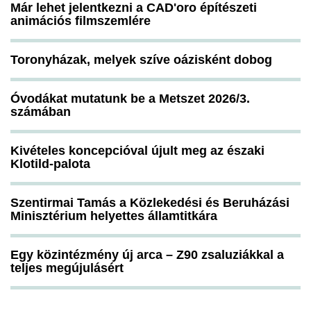
Már lehet jelentkezni a CAD'oro építészeti
animációs filmszemlére
Toronyházak, melyek szíve oázisként dobog
Óvodákat mutatunk be a Metszet 2026/3.
számában
Kivételes koncepcióval újult meg az északi
Klotild-palota
Szentirmai Tamás a Közlekedési és Beruházási
Minisztérium helyettes államtitkára
Egy közintézmény új arca – Z90 zsaluziákkal a
teljes megújulásért