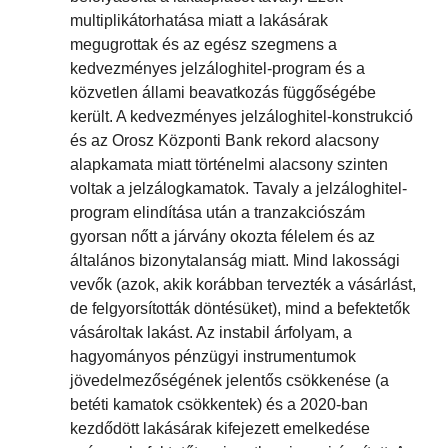
multiplikátorhatása miatt a lakásárak
megugrottak és az egész szegmens a
kedvezményes jelzáloghitel-program és a
közvetlen állami beavatkozás függőségébe
került. A kedvezményes jelzáloghitel-konstrukció
és az Orosz Központi Bank rekord alacsony
alapkamata miatt történelmi alacsony szinten
voltak a jelzálogkamatok. Tavaly a jelzáloghitel-
program elindítása után a tranzakciószám
gyorsan nőtt a járvány okozta félelem és az
általános bizonytalanság miatt. Mind lakossági
vevők (azok, akik korábban tervezték a vásárlást,
de felgyorsították döntésüket), mind a befektetők
vásároltak lakást. Az instabil árfolyam, a
hagyományos pénzügyi instrumentumok
jövedelmezőségének jelentős csökkenése (a
betéti kamatok csökkentek) és a 2020-ban
kezdődött lakásárak kifejezett emelkedése