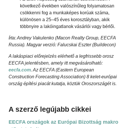
következő években valószínűleg folyamatosan
csökkenni fog a munkaképes korúak száma,
különösen a 25–45 éves korosztályban, akik
többnyire a lakóingatlanok vásárlói vagy bérlői.
Írta: Andrey Vakulenko (Macon Realty Group, EECFA
Russia). Magyar verzió: Falucskai Eszter (Buildecon)
A lakáspiaci előrejelzés elérhető a legfrissebb orosz
EECFA jelentésben, amely itt megvásárolható:
eecfa.com
. Az EECFA (Eastern European
Construction Forecasting Association) 8 kelet-európai
ország építési piacát kutatja, köztük Oroszországét is.
A szerző legújabb cikkei
EECFA országok az Európai Bizottság makro