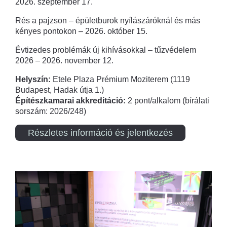
2026. szeptember 17.
Rés a pajzson – épületburok nyílászáróknál és más
kényes pontokon – 2026. október 15.
Évtizedes problémák új kihívásokkal – tűzvédelem
2026 – 2026. november 12.
Helyszín:
Etele Plaza Prémium Moziterem (1119
Budapest, Hadak útja 1.)
Építészkamarai akkreditáció:
2 pont/alkalom (bírálati
sorszám: 2026/248)
Részletes információ és jelentkezés