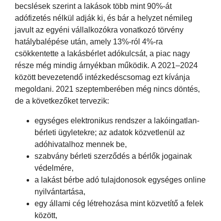
becslések szerint a lakások több mint 90%-át
adófizetés nélkül adják ki, és bár a helyzet némileg
javult az egyéni vállalkozókra vonatkozó törvény
hatálybalépése után, amely 13%-ról 4%-ra
csökkentette a lakásbérlet adókulcsát, a piac nagy
része még mindig árnyékban működik. A 2021–2024
között bevezetendő intézkedéscsomag ezt kívánja
megoldani. 2021 szeptemberében még nincs döntés,
de a következőket tervezik:
egységes elektronikus rendszer a lakóingatlan-
bérleti ügyletekre; az adatok közvetlenül az
adóhivatalhoz mennek be,
szabvány bérleti szerződés a bérlők jogainak
védelmére,
a lakást bérbe adó tulajdonosok egységes online
nyilvántartása,
egy állami cég létrehozása mint közvetítő a felek
között,