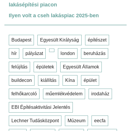
lakásépítési piacon
Ilyen volt a cseh lakáspiac 2025-ben
Budapest
Egyesült Királyság
építészet
hír
pályázat
london
beruházás
felújítás
épületek
Egyesült Államok
buildecon
kiállítás
Kína
épület
felhőkarcoló
műemlékvédelem
irodaház
EBI Építésaktivitási Jelentés
Lechner Tudásközpont
Múzeum
eecfa