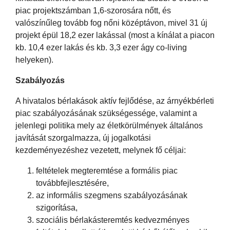
piac projektszámban 1,6-szorosára nőtt, és
valószínűleg tovább fog nőni középtávon, mivel 31 új
projekt épül 18,2 ezer lakással (most a kínálat a piacon
kb. 10,4 ezer lakás és kb. 3,3 ezer ágy co-living
helyeken).
Szabályozás
A hivatalos bérlakások aktív fejlődése, az árnyékbérleti
piac szabályozásának szükségessége, valamint a
jelenlegi politika mely az életkörülmények általános
javítását szorgalmazza, új jogalkotási
kezdeményezéshez vezetett, melynek fő céljai:
feltételek megteremtése a formális piac
továbbfejlesztésére,
az informális szegmens szabályozásának
szigorítása,
szociális bérlakásteremtés kedvezményes