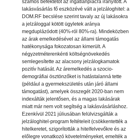
számos befektetőt az ingatlanpiacra irányított. A
lakásvásárlás fő eszközévé vált a jelzáloghitel: a
DOM.RF becslése szerint tavaly az új lakásokra
a jelzáloggal kötött ügyletek aránya
megduplázódott (40%-ról 80%-ra). Mindeközben
az árak emelkedésével az állami támogatás
hatékonysága fokozatosan kimerült. A
négyzetméterenkénti költségnövekedés
semlegesítette az alacsony jelzálogkamatok
pozitív hatását. Az áremelkedés a szocio-
demográfiai ösztönzőket is hatástalanná tette
(például a gyermekszületés után járó állami
támogatást), amelyek összegét 2020-ban nem
indexálták jelentősen, és a magas lakásárak
miatt már nem volt segítség a lakásvásárláshoz.
Ezenkívül 2021 júliusában felülvizsgálták a
jelzáloghitel-program feltételeit (csökkentették a
hitelkeretet, szigorították a hitelfelvevőkre és az
előlegre vonatkozó követelményeket, emelték a