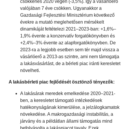
csökkenés 2020 végén (-3,5%). Így a vásárlóerő
valójában 7 éve csökken. Ugyanakkor a
Gazdasági Fejlesztési Minisztérium következő
évekre a mutató meglehetősen mérsékelt
dinamikáját feltételezi 2021–2023-ban: +1,6%–
1,9% évente a konzervatív forgatókönyvben és
+2,4%–3% évente az alapforgatókönyvben. De
2023-ra a legjobb esetben sem tér majd vissza a
vásárlóerő a 2013-as szintre, ami nem támogatja
a lakásvásárlást, de a bérleti piac iránti keresletet
növelheti.
A lakásbérleti piac fejlődését ösztönző tényezők:
A lakásárak meredek emelkedése 2020–2021-
ben, a keresletet támogató intézkedések
hatékonyságának kimerülése, a jelzálogkamatok
növekedése. A makrogazdasági instabilitás, a
járvány és a példátlan állami támogatás mind
befolyásolta a lakáspiacot tavaly. Ezek