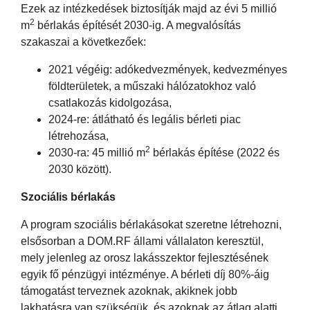
Ezek az intézkedések biztosítják majd az évi 5 millió
2
m
bérlakás építését 2030-ig. A megvalósítás
szakaszai a következőek:
2021 végéig: adókedvezmények, kedvezményes
földterületek, a műszaki hálózatokhoz való
csatlakozás kidolgozása,
2024-re: átlátható és legális bérleti piac
létrehozása,
2
2030-ra: 45 millió m
bérlakás építése (2022 és
2030 között).
Szociális bérlakás
A program szociális bérlakásokat szeretne létrehozni,
elsősorban a DOM.RF állami vállalaton keresztül,
mely jelenleg az orosz lakásszektor fejlesztésének
egyik fő pénzügyi intézménye. A bérleti díj 80%-áig
támogatást terveznek azoknak, akiknek jobb
lakhatásra van szükségük, és azoknak az átlag alatti