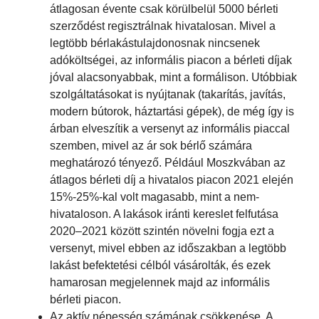
átlagosan évente csak körülbelül 5000 bérleti
szerződést regisztrálnak hivatalosan. Mivel a
legtöbb bérlakástulajdonosnak nincsenek
adóköltségei, az informális piacon a bérleti díjak
jóval alacsonyabbak, mint a formálison. Utóbbiak
szolgáltatásokat is nyújtanak (takarítás, javítás,
modern bútorok, háztartási gépek), de még így is
árban elveszítik a versenyt az informális piaccal
szemben, mivel az ár sok bérlő számára
meghatározó tényező. Például Moszkvában az
átlagos bérleti díj a hivatalos piacon 2021 elején
15%-25%-kal volt magasabb, mint a nem-
hivataloson. A lakások iránti kereslet felfutása
2020–2021 között szintén növelni fogja ezt a
versenyt, mivel ebben az időszakban a legtöbb
lakást befektetési célból vásárolták, és ezek
hamarosan megjelennek majd az informális
bérleti piacon.
Az aktív népesség számának csökkenése. A