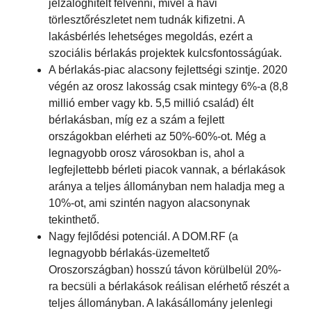
jelzáloghitelt felvenni, mivel a havi
törlesztőrészletet nem tudnák kifizetni. A
lakásbérlés lehetséges megoldás, ezért a
szociális bérlakás projektek kulcsfontosságúak.
A bérlakás-piac alacsony fejlettségi szintje. 2020
végén az orosz lakosság csak mintegy 6%-a (8,8
millió ember vagy kb. 5,5 millió család) élt
bérlakásban, míg ez a szám a fejlett
országokban elérheti az 50%-60%-ot. Még a
legnagyobb orosz városokban is, ahol a
legfejlettebb bérleti piacok vannak, a bérlakások
aránya a teljes állományban nem haladja meg a
10%-ot, ami szintén nagyon alacsonynak
tekinthető.
Nagy fejlődési potenciál. A DOM.RF (a
legnagyobb bérlakás-üzemeltető
Oroszországban) hosszú távon körülbelül 20%-
ra becsüli a bérlakások reálisan elérhető részét a
teljes állományban. A lakásállomány jelenlegi