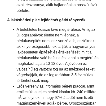
azok részaránya, akik hajlandóak a hosszú távú
bérletre.
A lakásbérleti piac fejlődését gátló tényezők:
A befektetés hosszú távú megtérülése. Amíg az
új jogszabályok életbe nem lépnek, a
bérlakásépítés nem lesz vonzó a fejlesztőknek,
akik nyereségesebbnek tartják a hagyományos
lakóépületek építését és értékesítését, mint a
bérlakásokba való befektetést, ahol a megtérülés
meghaladhatja a 10-12 évet. A jövőben ez
valószínűleg változni fog ha az intézkedéseket
végrehajtják, de ez legkorábban 3-5 év múlva
történhet csak meg.
Erős verseny az informális bérleti piaccal. Mint
említettük, a teljes bérleti kínálat kb. 240 milliárd
2
m
, amelynek mintegy 97%-át adót nem fizető
magánszemélyek adják bérbe. Oroszországban