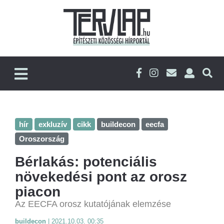
hír
exkluzív
cikk
buildecon
eecfa
Oroszország
Bérlakás: potenciális
növekedési pont az orosz
piacon
Az EECFA orosz kutatójának elemzése
buildecon
|
2021.10.03. 00:35