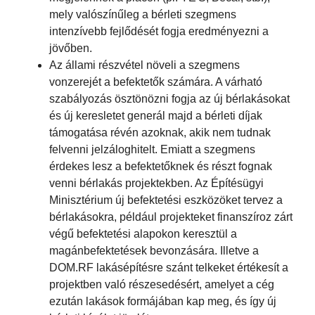
mely valószínűleg a bérleti szegmens
intenzívebb fejlődését fogja eredményezni a
jövőben.
Az állami részvétel növeli a szegmens
vonzerejét a befektetők számára. A várható
szabályozás ösztönözni fogja az új bérlakásokat
és új keresletet generál majd a bérleti díjak
támogatása révén azoknak, akik nem tudnak
felvenni jelzáloghitelt. Emiatt a szegmens
érdekes lesz a befektetőknek és részt fognak
venni bérlakás projektekben. Az Építésügyi
Minisztérium új befektetési eszközöket tervez a
bérlakásokra, például projekteket finanszíroz zárt
végű befektetési alapokon keresztül a
magánbefektetések bevonzására. Illetve a
DOM.RF lakásépítésre szánt telkeket értékesít a
projektben való részesedésért, amelyet a cég
ezután lakások formájában kap meg, és így új