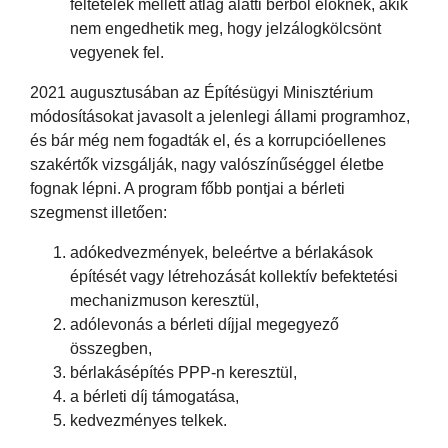
feltételek mellett átlag alatti bérből élőknek, akik
nem engedhetik meg, hogy jelzálogkölcsönt
vegyenek fel.
2021 augusztusában az Építésügyi Minisztérium
módosításokat javasolt a jelenlegi állami programhoz,
és bár még nem fogadták el, és a korrupcióellenes
szakértők vizsgálják, nagy valószínűséggel életbe
fognak lépni. A program főbb pontjai a bérleti
szegmenst illetően:
adókedvezmények, beleértve a bérlakások
építését vagy létrehozását kollektív befektetési
mechanizmuson keresztül,
adólevonás a bérleti díjjal megegyező
összegben,
bérlakásépítés PPP-n keresztül,
a bérleti díj támogatása,
kedvezményes telkek.