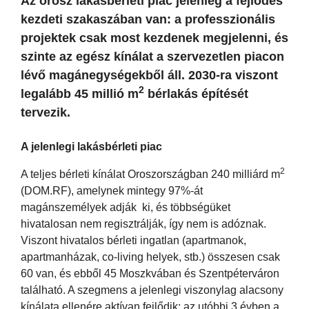
Az orosz lakásbérleti piac jelenleg a fejlődés
kezdeti szakaszában van: a professzionális
projektek csak most kezdenek megjelenni, és
szinte az egész kínálat a szervezetlen piacon
lévő magánegységekből áll. 2030-ra viszont
2
legalább 45 millió m
bérlakás építését
tervezik.
A jelenlegi lakásbérleti piac
2
A teljes bérleti kínálat Oroszországban 240 milliárd m
(DOM.RF), amelynek mintegy 97%-át
magánszemélyek adják ki, és többségüket
hivatalosan nem regisztrálják, így nem is adóznak.
Viszont hivatalos bérleti ingatlan (apartmanok,
apartmanházak, co-living helyek, stb.) összesen csak
60 van, és ebből 45 Moszkvában és Szentpéterváron
található. A szegmens a jelenlegi viszonylag alacsony
kínálata ellenére aktívan fejlődik: az utóbbi 3 évben a