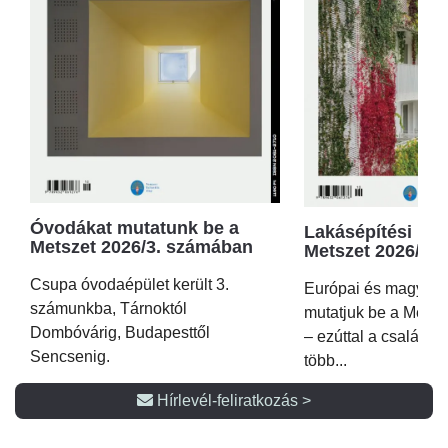
Óvodákat mutatunk be a
Lakásépítési kör
Metszet 2026/3. számában
Metszet 2026/2.
Csupa óvodaépület került 3.
Európai és magyar p
számunkba, Tárnoktól
mutatjuk be a Metsz
Dombóvárig, Budapesttől
– ezúttal a családi 
Sencsenig.
több...
Hírlevél-feliratkozás >