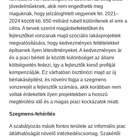
jövedelműeknek, akik nem engedhetik meg
maguknak, hogy jelzáloghitelt vegyenek fel. 2021–
2024 között kb. 650 milliárd rubelt különítenek el erre a
célra. A tervek szerint magánbefektetőket és
fejlesztőket vonzanak majd szociális lakásprojektek
megvalósítására, hogy kedvezményes feltételekkel
építsenek ilyen létesítményeket. A kedvezményes ár
és a piaci bérleti ár közötti különbséget az állami
költségvetés fedezi, így a fejlesztők kieső profitját
kompenzálják. Ez várhatóan ösztönözi majd az új
bérlakásépítést, és növelni fogja a szegmens
vonzerejét a fejlesztők számára, akik korábban nem
voltak érdekeltek ilyen projektekben a hosszú
megtérülési idő és a magas piaci kockázatok miatt.
Szegmens-fehérítés
A szabályozás másik fontos területe az informális piac
átláthatóságát növelő intézkedéscsomag. Szakértői