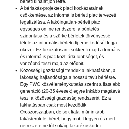
bérleti kínálat jön létre.
A bérlakás-projektek piaci kockázatainak
csökkentése, az informális bérleti piac tervezett
legalizálása. A lakóingatlan-bérleti piac
egységes online rendszere, a büntetés
szigorítása és a szürke bérletek törvényessé
tétele az informális bérleti díj emelkedését fogja
okozni. Ez fokozatosan csökkenti majd a formális
és informális piac közti árkülönbséget, és
vonzóbbá teszi majd az előbbit.
Közösségi gazdasági trendek a lakhatásban, a
lakosság hajlandósága a hosszú távú bérlésre.
Egy PWC közvéleménykutatás szerint a fiatalabb
generáció (20-35 évesek) egyre inkább magáévá
teszi a közösségi gazdaság rendszerét. Ez a
lakhatásban csak most kezdődik
Oroszországban, de sok fiatal már inkább
lakásterületet bérel, hogy mobil legyen és mert
nem szeretne túl sokáig takarékoskodni