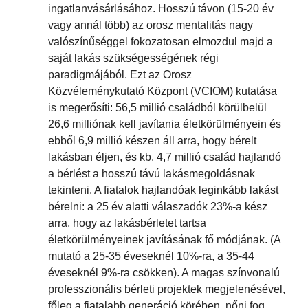
ingatlanvásárlásához. Hosszú távon (15-20 év
vagy annál több) az orosz mentalitás nagy
valószínűséggel fokozatosan elmozdul majd a
saját lakás szükségességének régi
paradigmájából. Ezt az Orosz
Közvéleménykutató Központ (VCIOM) kutatása
is megerősíti: 56,5 millió családból körülbelül
26,6 milliónak kell javítania életkörülményein és
ebből 6,9 millió készen áll arra, hogy bérelt
lakásban éljen, és kb. 4,7 millió család hajlandó
a bérlést a hosszú távú lakásmegoldásnak
tekinteni. A fiatalok hajlandóak leginkább lakást
bérelni: a 25 év alatti válaszadók 23%-a kész
arra, hogy az lakásbérletet tartsa
életkörülményeinek javításának fő módjának. (A
mutató a 25-35 éveseknél 10%-ra, a 35-44
éveseknél 9%-ra csökken). A magas színvonalú
professzionális bérleti projektek megjelenésével,
főleg a fiatalabb generáció körében, nőni fog