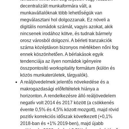
decentralizált munkaformára vált, a
munkavállalóknak több lehetőségük van
megválasztani hol dolgozzanak. Ez növeli a
digitális nomádok számát, vagyis azokat, akik
nincsenek irodához kötve, és tudnak bármely
orosz városból dolgozni. A bérleti tranzakciók
száma középtávon bizonyos mértékben nőni fog
ennek köszönhetően. A bérlakások egyik
tendenciája az ilyen nomádok igényeire
összpontosító workspitality formátum (külön és
közös munkaterületek, tárgyalók).
A reáljövedelmek jelentős növekedése és a
makrogazdasági előfeltételek hiánya a
horizonton. A rendelkezésre álló reáljövedelem
negatív volt 2014 és 2017 között (a csökkenés
évente 0,5% és 4,5% közott mozgott), majd rövid
pozitív korrekciós időszak következett (+0,1%
2018-ban és +1% 2019-ben), majd újabb