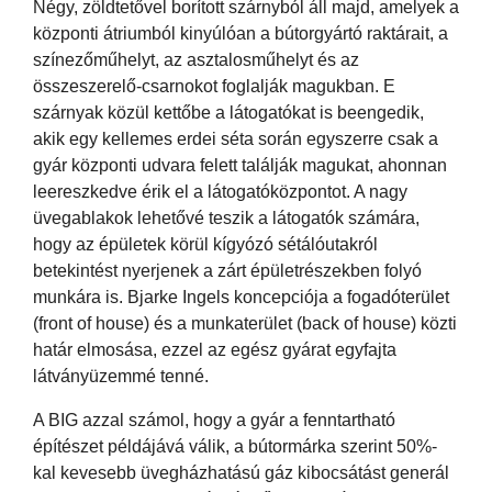
Négy, zöldtetővel borított szárnyból áll majd, amelyek a
központi átriumból kinyúlóan a bútorgyártó raktárait, a
színezőműhelyt, az asztalosműhelyt és az
összeszerelő-csarnokot foglalják magukban. E
szárnyak közül kettőbe a látogatókat is beengedik,
akik egy kellemes erdei séta során egyszerre csak a
gyár központi udvara felett találják magukat, ahonnan
leereszkedve érik el a látogatóközpontot. A nagy
üvegablakok lehetővé teszik a látogatók számára,
hogy az épületek körül kígyózó sétálóutakról
betekintést nyerjenek a zárt épületrészekben folyó
munkára is. Bjarke Ingels koncepciója a fogadóterület
(front of house) és a munkaterület (back of house) közti
határ elmosása, ezzel az egész gyárat egyfajta
látványüzemmé tenné.
A BIG azzal számol, hogy a gyár a fenntartható
építészet példájává válik, a bútormárka szerint 50%-
kal kevesebb üvegházhatású gáz kibocsátást generál