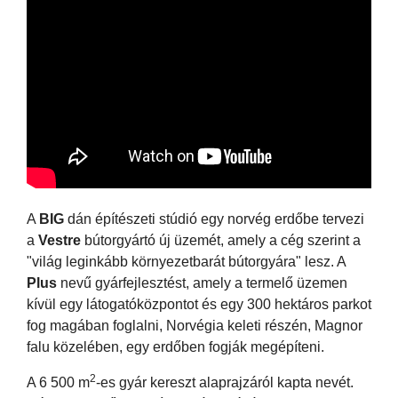
A
BIG
dán építészeti stúdió egy norvég erdőbe tervezi
a
Vestre
bútorgyártó új üzemét, amely a cég szerint a
"világ leginkább környezetbarát bútorgyára" lesz. A
Plus
nevű gyárfejlesztést, amely a termelő üzemen
kívül egy látogatóközpontot és egy 300 hektáros parkot
fog magában foglalni, Norvégia keleti részén, Magnor
falu közelében, egy erdőben fogják megépíteni.
2
A 6 500 m
-es gyár kereszt alaprajzáról kapta nevét.