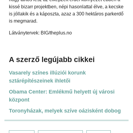
kissé bizarr projektben, népi hasonlattal élve, a kecske
is jóllakik és a káposzta, azaz a 300 hektáros parkerdő
is megmarad.
Látványtervek: BIG/theplus.no
A szerző legújabb cikkei
Vasarely színes illúziói korunk
sztárépítészeinek ihletői
Obama Center: Emlékmű helyett új városi
központ
Toronyházak, melyek szíve oázisként dobog