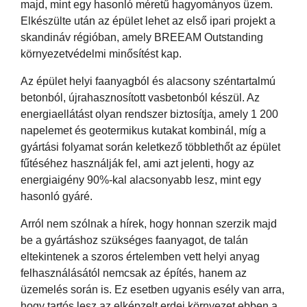
majd, mint egy hasonló méretű hagyományos üzem.
Elkészülte után az épület lehet az első ipari projekt a
skandináv régióban, amely BREEAM Outstanding
környezetvédelmi minősítést kap.
Az épület helyi faanyagból és alacsony széntartalmú
betonból, újrahasznosított vasbetonból készül. Az
energiaellátást olyan rendszer biztosítja, amely 1 200
napelemet és geotermikus kutakat kombinál, míg a
gyártási folyamat során keletkező többlethőt az épület
fűtéséhez használják fel, ami azt jelenti, hogy az
energiaigény 90%-kal alacsonyabb lesz, mint egy
hasonló gyáré.
Arról nem szólnak a hírek, hogy honnan szerzik majd
be a gyártáshoz szükséges faanyagot, de talán
eltekintenek a szoros értelemben vett helyi anyag
felhasználásától nemcsak az építés, hanem az
üzemelés során is. Ez esetben ugyanis esély van arra,
hogy tartós lesz az elképzelt erdei környezet ebben a