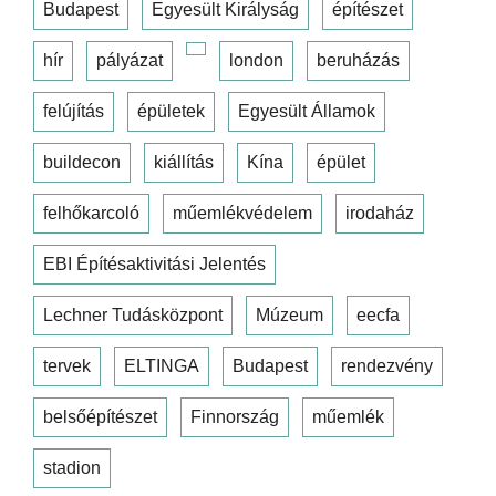
Budapest
Egyesült Királyság
építészet
hír
pályázat
london
beruházás
felújítás
épületek
Egyesült Államok
buildecon
kiállítás
Kína
épület
felhőkarcoló
műemlékvédelem
irodaház
EBI Építésaktivitási Jelentés
Lechner Tudásközpont
Múzeum
eecfa
tervek
ELTINGA
Budapest
rendezvény
belsőépítészet
Finnország
műemlék
stadion