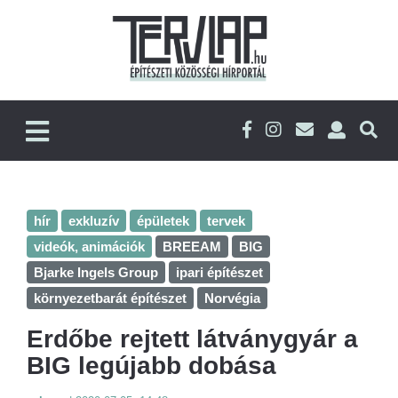
hír
exkluzív
épületek
tervek
videók, animációk
BREEAM
BIG
Bjarke Ingels Group
ipari építészet
környezetbarát építészet
Norvégia
Erdőbe rejtett látványgyár a
BIG legújabb dobása