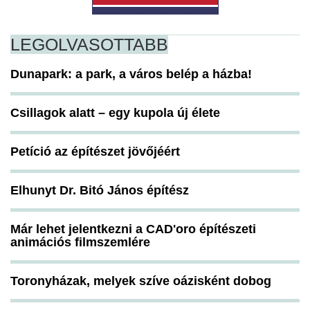
LEGOLVASOTTABB
Dunapark: a park, a város belép a házba!
Csillagok alatt – egy kupola új élete
Petíció az építészet jövőjéért
Elhunyt Dr. Bitó János építész
Már lehet jelentkezni a CAD'oro építészeti
animációs filmszemlére
Toronyházak, melyek szíve oázisként dobog