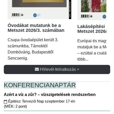
Óvodákat mutatunk be a
Lakásépítési kör
Metszet 2026/3. számában
Metszet 2026/2.
Csupa óvodaépület került 3.
Európai és magyar p
számunkba, Tárnoktól
mutatjuk be a Metsz
Dombóvárig, Budapesttől
– ezúttal a családi 
Sencsenig.
több...
Hírlevél-feliratkozás >
KONFERENCIA
NAPTÁR
Azért a víz a zűr? – vízszigetelések rendszerben
Építész Tervezői Nap szeptember 17-én
(MÉK: 2 pont)