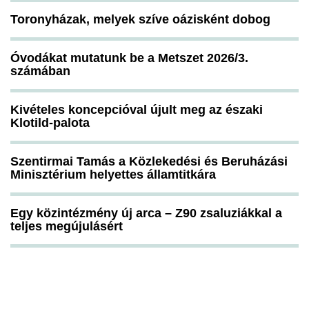
Toronyházak, melyek szíve oázisként dobog
Óvodákat mutatunk be a Metszet 2026/3.
számában
Kivételes koncepcióval újult meg az északi
Klotild-palota
Szentirmai Tamás a Közlekedési és Beruházási
Minisztérium helyettes államtitkára
Egy közintézmény új arca – Z90 zsaluziákkal a
teljes megújulásért