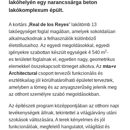
lakóhelyén egy narancssárga beton
lakókomplexum épült.
A kortárs „
Real de los Reyes
” lakótömb 13
lakóegységet foglal magában, amelyek sokoldalúan
alkalmazkodnak a felhasználók különböző
életstílusaihoz. Az egyedi megoldásokkal, egyedi
2
igényekre szabottan készült egységek 4 540 m
-
es területet foglalnak el, egyetlen nagy, geometrikus
elemekkel összekapcsolt tömeget alkotva. Az
mta+v
Architectural
csoport tervezői funkcionális és
esztétikailag jól körülhatárolható épületet terveztek,
amelyben a tömeg és az anyagszerűség jelenik meg
az otthont személyre szabó megoldásokban.
Az építészeti program középpontjában az otthoni napi
tevékenységek állnak, tekintettel a világjárvány utáni
szokások változására. A terek kényelmes és jól
funkcionálóak, megfelelő hangulatot, világítást és