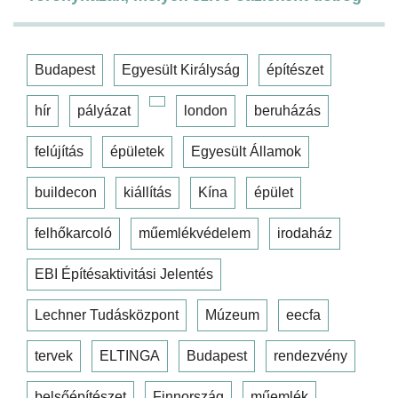
Budapest
Egyesült Királyság
építészet
hír
pályázat
london
beruházás
felújítás
épületek
Egyesült Államok
buildecon
kiállítás
Kína
épület
felhőkarcoló
műemlékvédelem
irodaház
EBI Építésaktivitási Jelentés
Lechner Tudásközpont
Múzeum
eecfa
tervek
ELTINGA
Budapest
rendezvény
belsőépítészet
Finnország
műemlék