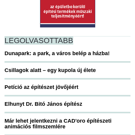
LEGOLVASOTTABB
Dunapark: a park, a város belép a házba!
Csillagok alatt – egy kupola új élete
Petíció az építészet jövőjéért
Elhunyt Dr. Bitó János építész
Már lehet jelentkezni a CAD'oro építészeti
animációs filmszemlére