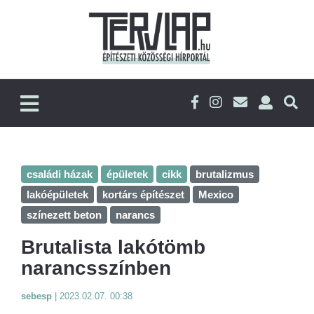
családi házak
épületek
cikk
brutalizmus
lakóépületek
kortárs építészet
Mexico
színezett beton
narancs
Brutalista lakótömb
narancsszínben
sebesp
|
2023.02.07. 00:38