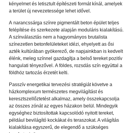
kényelmet és letisztult építészeti formát kínál, amelyek
a terület új nevezetessége lehet idővel.
A narancssárga színre pigmentált beton épület teljes
felépítése és szerkezete alapján moduláris kialakítású.
A színválasztás nem a hagyományos brutalista
színezetlen betonfelületeket idézi, ehyelyett as ősi
azték kultúrában gyökerező, de napjainkban is kedvelt
élénk, meleg színnel gazdagítja a belső tereket pozitív
hangulati tényezővel. A földes, rozsdás szín egyúttal a
földhöz tartozás érzetét kelti.
Passzív energetikai tervezési stratégiát követve a
házkomplexum természetes megvilágítást és
keresztszellőztetést alkalmaz, amely összekapcsolja
az összes zónát az egyes házakon belül. Mindegyik
egységhez biztosítottak kapcsolódó nyitott tereket,
például bevilágító kockákat és teraszokat. A világítás
kialakítása egyszerű, de elegendő a szükséges