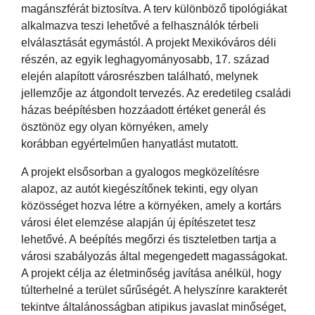
magánszférát biztosítva. A terv különböző tipológiákat
alkalmazva teszi lehetővé a felhasználók térbeli
elválasztását egymástól. A projekt Mexikóváros déli
részén, az egyik leghagyományosabb, 17. század
elején alapított városrészben található, melynek
jellemzője az átgondolt tervezés. Az eredetileg családi
házas beépítésben hozzáadott értéket generál és
ösztönöz egy olyan környéken, amely
korábban egyértelműen hanyatlást mutatott.
A projekt elsősorban a gyalogos megközelítésre
alapoz, az autót kiegészítőnek tekinti, egy olyan
közösséget hozva létre a környéken, amely a kortárs
városi élet elemzése alapján új építészetet tesz
lehetővé. A beépítés megőrzi és tiszteletben tartja a
városi szabályozás által megengedett magasságokat.
A projekt célja az életminőség javítása anélkül, hogy
túlterhelné a terület sűrűségét. A helyszínre karakterét
tekintve általánosságban atipikus javaslat minőséget,