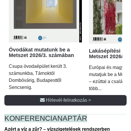
Óvodákat mutatunk be a
Lakásépítési kör
Metszet 2026/3. számában
Metszet 2026/2.
Csupa óvodaépület került 3.
Európai és magyar p
számunkba, Tárnoktól
mutatjuk be a Metsz
Dombóvárig, Budapesttől
– ezúttal a családi 
Sencsenig.
több...
Hírlevél-feliratkozás >
KONFERENCIA
NAPTÁR
Azért a víz a zűr? – vízszigetelések rendszerben