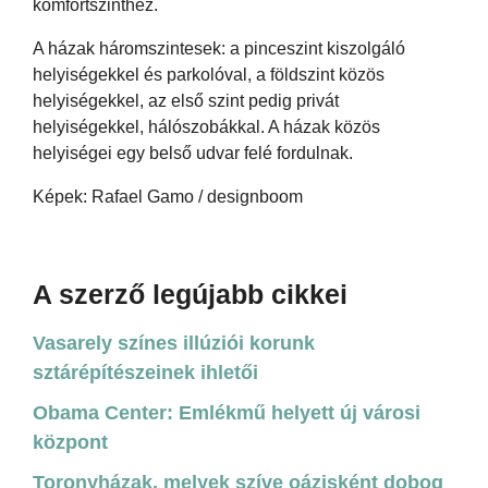
komfortszinthez.
A házak háromszintesek: a pinceszint kiszolgáló
helyiségekkel és parkolóval, a földszint közös
helyiségekkel, az első szint pedig privát
helyiségekkel, hálószobákkal. A házak közös
helyiségei egy belső udvar felé fordulnak.
Képek: Rafael Gamo / designboom
A szerző legújabb cikkei
Vasarely színes illúziói korunk
sztárépítészeinek ihletői
Obama Center: Emlékmű helyett új városi
központ
Toronyházak, melyek szíve oázisként dobog