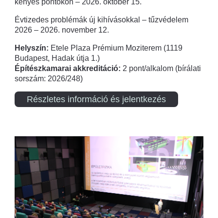
kényes pontokon – 2026. október 15.
Évtizedes problémák új kihívásokkal – tűzvédelem
2026 – 2026. november 12.
Helyszín:
Etele Plaza Prémium Moziterem (1119
Budapest, Hadak útja 1.)
Építészkamarai akkreditáció:
2 pont/alkalom (bírálati
sorszám: 2026/248)
Részletes információ és jelentkezés