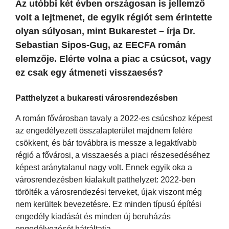
Az utóbbi két évben országosan is jellemző
volt a lejtmenet, de egyik régiót sem érintette
olyan súlyosan, mint Bukarestet – írja Dr.
Sebastian Sipos-Gug, az EECFA román
elemzője. Elérte volna a piac a csúcsot, vagy
ez csak egy átmeneti visszaesés?
Patthelyzet a bukaresti városrendezésben
A román fővárosban tavaly a 2022-es csúcshoz képest
az engedélyezett összalapterület majdnem felére
csökkent, és bár továbbra is messze a legaktívabb
régió a fővárosi, a visszaesés a piaci részesedéséhez
képest aránytalanul nagy volt. Ennek egyik oka a
városrendezésben kialakult patthelyzet: 2022-ben
törölték a városrendezési terveket, újak viszont még
nem kerültek bevezetésre. Ez minden típusú építési
engedély kiadását és minden új beruházás
engedélyezését hátráltatja.