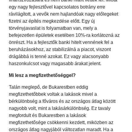
egy nagy fejlesztővel kapcsolatos botrány erre
rávilágított, a vevők nem hajlandóak nagy előlegeket
fizetni az építés megkezdése előtt. Egy új
törvényjavaslat is folyamatban van, mely a
befejezetlen épületek esetében 10%-ra korlátozná az
önrészt. Ha a fejlesztők banki hitelt vennének fel a
beruházásokhoz, az stabilizálná a piacot, viszont
drágábbá is tenné azokat. Ez vagy alacsonyabb
haszonkulcsot vagy magasabb árakat jelent.
Mi lesz a megfizethetőséggel?
Talán meglepő, de Bukarestben eddig
megfizethetőbbek voltak a lakások mivel a
bérkülönbség a főváros és az országos átlag között
nagyobb volt, mint a lakásárkülönbség. Ez tavaly
megfordult és Bukarestben a lakások
megfizethetősége csökkenni kezdett, miközben az
országos átlag nagyjából változatlan maradt. Ha a