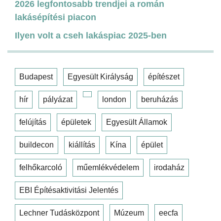
2026 legfontosabb trendjei a román
lakásépítési piacon
Ilyen volt a cseh lakáspiac 2025-ben
Budapest
Egyesült Királyság
építészet
hír
pályázat
london
beruházás
felújítás
épületek
Egyesült Államok
buildecon
kiállítás
Kína
épület
felhőkarcoló
műemlékvédelem
irodaház
EBI Építésaktivitási Jelentés
Lechner Tudásközpont
Múzeum
eecfa