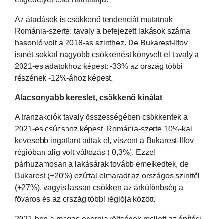
Az átadások is csökkenő tendenciát mutatnak
Románia-szerte: tavaly a befejezett lakások száma
hasonló volt a 2018-as szinthez. De Bukarest-Ilfov
ismét sokkal nagyobb csökkenést könyvelt el tavaly a
2021-es adatokhoz képest: -33% az ország többi
részének -12%-ához képest.
Alacsonyabb kereslet, csökkenő kínálat
A tranzakciók tavaly összességében csökkentek a
2021-es csúcshoz képest. Románia-szerte 10%-kal
kevesebb ingatlant adtak el, viszont a Bukarest-Ilfov
régióban alig volt változás (-0,3%). Ezzel
párhuzamosan a lakásárak tovább emelkedtek, de
Bukarest (+20%) ezúttal elmaradt az országos szinttől
(+27%), vagyis lassan csökken az árkülönbség a
főváros és az ország többi régiója között.
2021-ben a magas energiaköltségek mellett az építési