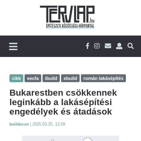
cikk
eecfa
ibuild
ebuild
román lakásépítés
Bukarestben csökkennek
leginkább a lakásépítési
engedélyek és átadások
buildecon
|
2025.03.25. 12:09