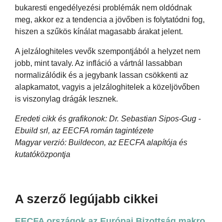
bukaresti engedélyezési problémák nem oldódnak
meg, akkor ez a tendencia a jövőben is folytatódni fog,
hiszen a szűkös kínálat magasabb árakat jelent.
A jelzáloghiteles vevők szempontjából a helyzet nem
jobb, mint tavaly. Az infláció a vártnál lassabban
normalizálódik és a jegybank lassan csökkenti az
alapkamatot, vagyis a jelzáloghitelek a közeljövőben
is viszonylag drágák lesznek.
Eredeti cikk és grafikonok: Dr. Sebastian Sipos-Gug -
Ebuild srl, az EECFA román tagintézete
Magyar verzió: Buildecon, az EECFA alapítója és
kutatóközpontja
A szerző legújabb cikkei
EECFA országok az Európai Bizottság makro