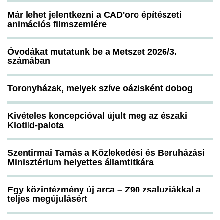
Már lehet jelentkezni a CAD'oro építészeti
animációs filmszemlére
Óvodákat mutatunk be a Metszet 2026/3.
számában
Toronyházak, melyek szíve oázisként dobog
Kivételes koncepcióval újult meg az északi
Klotild-palota
Szentirmai Tamás a Közlekedési és Beruházási
Minisztérium helyettes államtitkára
Egy közintézmény új arca – Z90 zsaluziákkal a
teljes megújulásért