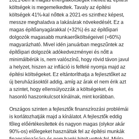
költségek is megemelkedtek. Tavaly az építési
költségek 41%-kal nőttek a 2021-es szinthez képest,
messze meghaladva a lakásárak növekedését. Ez a
magas építőanyagárakkal (+32%) és az építőipari
dolgozók magasabb munkaerőköltségeivel (+60%)
magyarázható. Mivel idén januárban megszűntek az
építőipari dolgozók adókedvezményei és nőtt a
minimálbérük is, nem valószínű, hogy rövid távon javul
a helyzet, hiszen az infláció is felfelé nyomja majd az
építési költségeket. Ez eltántoríthatja a fejlesztőket az
új beruházásoktól addig, amíg az árak el nem érik azt
a szintet, hogy ellensúlyozzák a költségeket, és
hasonló haszonkulcsot kínálnak, mint korábban.
Országos szinten a fejlesztők finanszírozási problémái
is korlátozhatják majd a kínálatot. A fejlesztők eddig
főleg előértékesítettek és nagyon magas (olykor akár
90%-os) előlegeket használtak fel az építési munkák
finanszírozására és nem banki hitelt vettek fel. Mióta