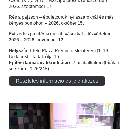
Azért a víz a zűr? – vízszigetelések rendszerben –
2026. szeptember 17.
Rés a pajzson – épületburok nyílászáróknál és más
kényes pontokon – 2026. október 15.
Évtizedes problémák új kihívásokkal – tűzvédelem
2026 – 2026. november 12.
Helyszín:
Etele Plaza Prémium Moziterem (1119
Budapest, Hadak útja 1.)
Építészkamarai akkreditáció:
2 pont/alkalom (bírálati
sorszám: 2026/248)
Részletes információ és jelentkezés