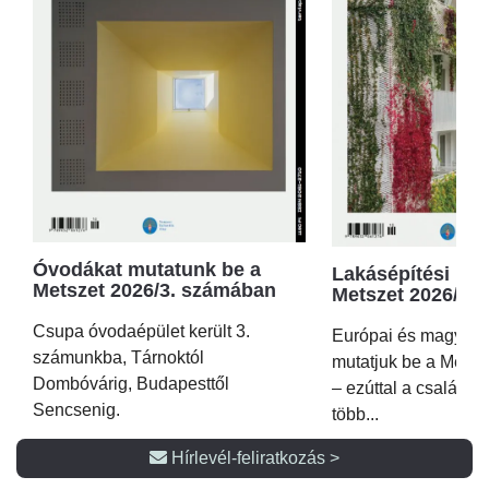
Óvodákat mutatunk be a
Lakásépítési kör
Metszet 2026/3. számában
Metszet 2026/2.
Csupa óvodaépület került 3.
Európai és magyar p
számunkba, Tárnoktól
mutatjuk be a Metsz
Dombóvárig, Budapesttől
– ezúttal a családi 
Sencsenig.
több...
Hírlevél-feliratkozás >