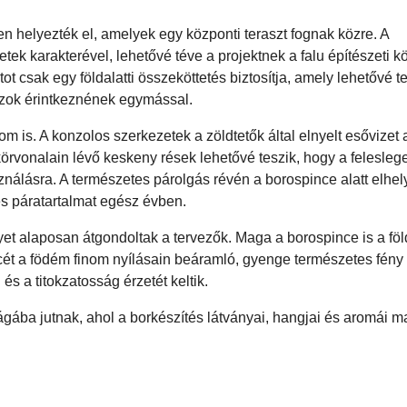
n helyezték el, amelyek egy központi teraszt fognak közre. A
tek karakterével, lehetővé téve a projektnek a falu építészeti 
tot csak egy földalatti összeköttetés biztosítja, amely lehetővé t
azok érintkeznének egymással.
om is. A konzolos szerkezetek a zöldtetők által elnyelt esővizet 
körvonalain lévő keskeny rések lehetővé teszik, hogy a felesleg
ználásra. A természetes párolgás révén a borospince alatt elhel
ges páratartalmat egész évben.
t alaposan átgondoltak a tervezők. Maga a borospince is a föld
cét a födém finom nyílásain beáramló, gyenge természetes fény v
s a titokzatosság érzetét keltik.
ágába jutnak, ahol a borkészítés látványai, hangjai és aromái 