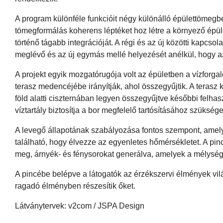
A program különféle funkcióit négy különálló épülettömegbe
tömegformálás koherens léptéket hoz létre a környező épüle
történő tágabb integrációját. A régi és az új közötti kapcsola
meglévő és az új egymás mellé helyezését anélkül, hogy 
A projekt egyik mozgatórugója volt az épületben a vízforgal
terasz medencéjébe irányítják, ahol összegyűjtik. A terasz 
föld alatti ciszternában legyen összegyűjtve későbbi felhas
víztartály biztosítja a bor megfelelő tartósításához szüksé
A levegő állapotának szabályozása fontos szempont, amelye
található, hogy élvezze az egyenletes hőmérsékletet. A pin
meg, árnyék- és fénysorokat generálva, amelyek a mélység é
A pincébe belépve a látogatók az érzékszervi élmények vil
ragadó élményben részesítik őket.
Látványtervek: v2com / JSPA Design