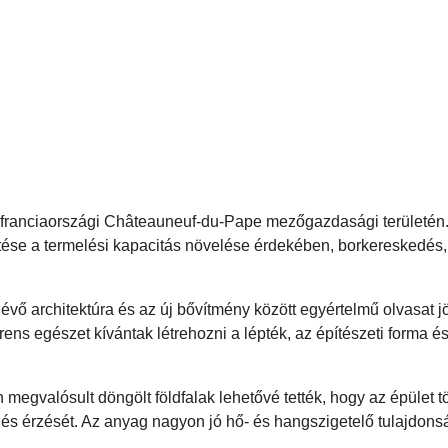
 franciaországi Châteauneuf-du-Pape mezőgazdasági területén. 
ítése a termelési kapacitás növelése érdekében, borkereskedés,
évő architektúra és az új bővítmény között egyértelmű olvasat jöj
ens egészet kívántak létrehozni a lépték, az építészeti forma és
megvalósult döngölt földfalak lehetővé tették, hogy az épület 
ődés érzését. Az anyag nagyon jó hő- és hangszigetelő tulajdons