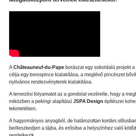
A
Châteauneuf-du-Pape
borászat egy sokoldalú projekt a
célja egy borospince kialakítása, a meglévő pincészet bőv
nyilvános rendezvényterek kialakítása.
A tervezési folyamatot az a gondolat vezérelte, hogy a megl
miközben a pekingi alapítású
JSPA Design
építészei koher
tekintetében.
A hagyományos anyagból, de határozottan kortárs stílusban 
beilleszkedjen a tájba, és erősítse a helyszínhez való köt
rendelkezik.