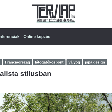
nferenciák
Online képzés
Franciaország
látogatóközpont
vályog
jspa design
lista stílusban