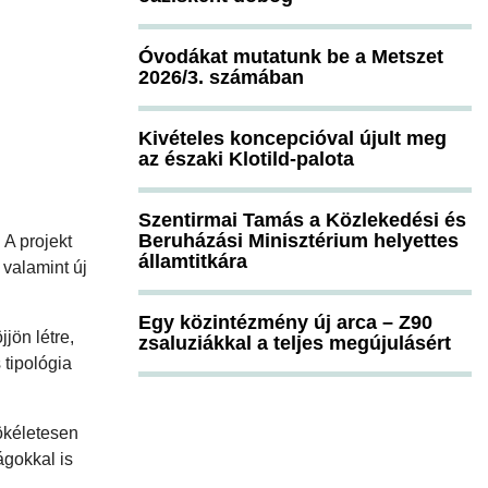
Óvodákat mutatunk be a Metszet
2026/3. számában
Kivételes koncepcióval újult meg
az északi Klotild-palota
Szentirmai Tamás a Közlekedési és
Beruházási Minisztérium helyettes
A projekt
államtitkára
 valamint új
Egy közintézmény új arca – Z90
jön létre,
zsaluziákkal a teljes megújulásért
 tipológia
tökéletesen
ágokkal is