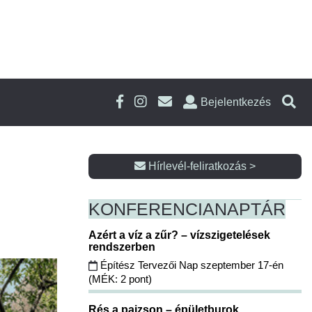
Bejelentkezés
Hírlevél-feliratkozás >
KONFERENCIA
NAPTÁR
Azért a víz a zűr? – vízszigetelések
rendszerben
Építész Tervezői Nap szeptember 17-én
(MÉK: 2 pont)
Rés a pajzson – épületburok