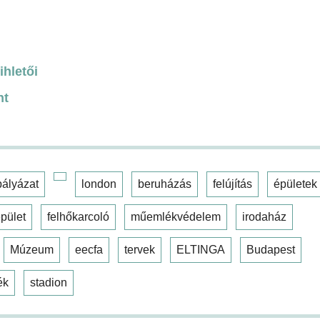
ihletői
nt
pályázat
london
beruházás
felújítás
épületek
pület
felhőkarcoló
műemlékvédelem
irodaház
Múzeum
eecfa
tervek
ELTINGA
Budapest
ék
stadion