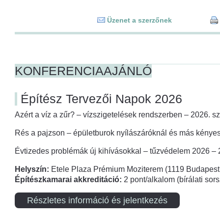
Üzenet a szerzőnek
KONFERENCIAAJÁNLÓ
Építész Tervezői Napok 2026
Azért a víz a zűr? – vízszigetelések rendszerben – 2026. s
Rés a pajzson – épületburok nyílászáróknál és más kényes
Évtizedes problémák új kihívásokkal – tűzvédelem 2026 –
Helyszín:
Etele Plaza Prémium Moziterem (1119 Budapest,
Építészkamarai akkreditáció:
2 pont/alkalom (bírálati so
Részletes információ és jelentkezés