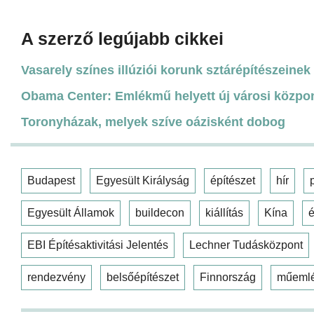
A szerző legújabb cikkei
Vasarely színes illúziói korunk sztárépítészeinek 
Obama Center: Emlékmű helyett új városi közpo
Toronyházak, melyek szíve oázisként dobog
Budapest
Egyesült Királyság
építészet
hír
Egyesült Államok
buildecon
kiállítás
Kína
é
EBI Építésaktivitási Jelentés
Lechner Tudásközpont
rendezvény
belsőépítészet
Finnország
műeml