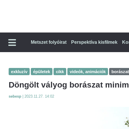
Metszet folyóirat
Perspektíva kisfilmek
Ko
exkluzív
épületek
cikk
videók, animációk
borászat
Döngölt vályog borászat minima
sebesp
|
2023.11.27. 14:02