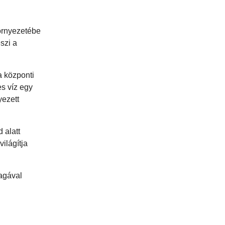
környezetébe
eszi a
a központi
es víz egy
yezett
 alatt
ilágítja
magával