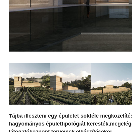
Tájba illeszteni egy épületet sokféle megközelíté
hagyományos épülettipológiát keresték,megelég
látogatóközpont terveinek elkészítésekor.