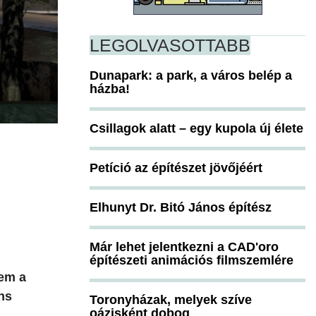
LEGOLVASOTTABB
Dunapark: a park, a város belép a
házba!
Csillagok alatt – egy kupola új élete
Petíció az építészet jövőjéért
Elhunyt Dr. Bitó János építész
Már lehet jelentkezni a CAD'oro
építészeti animációs filmszemlére
nem a
ns
Toronyházak, melyek szíve
oázisként dobog