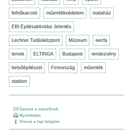
felhőkarcoló
műemlékvédelem
irodaház
EBI Építésaktivitási Jelentés
Lechner Tudásközpont
Múzeum
eecfa
tervek
ELTINGA
Budapest
rendezvény
belsőépítészet
Finnország
műemlék
stadion
Üzenet a szerzőnek
Nyomtatás
Vissza a lap tetejére