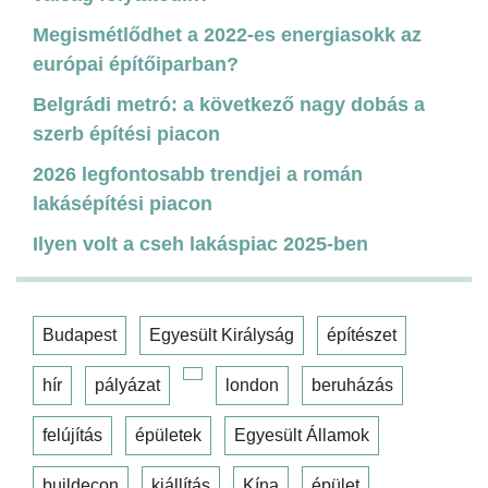
Megismétlődhet a 2022-es energiasokk az
európai építőiparban?
Belgrádi metró: a következő nagy dobás a
szerb építési piacon
2026 legfontosabb trendjei a román
lakásépítési piacon
Ilyen volt a cseh lakáspiac 2025-ben
Budapest
Egyesült Királyság
építészet
hír
pályázat
london
beruházás
felújítás
épületek
Egyesült Államok
buildecon
kiállítás
Kína
épület