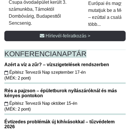
Csupa óvodaépület került 3.
Európai és magyar p
számunkba, Tárnoktól
mutatjuk be a Metsz
Dombóvárig, Budapesttől
– ezúttal a családi 
Sencsenig.
több...
Hírlevél-feliratkozás >
KONFERENCIA
NAPTÁR
Azért a víz a zűr? – vízszigetelések rendszerben
Építész Tervezői Nap szeptember 17-én
(MÉK: 2 pont)
Rés a pajzson – épületburok nyílászáróknál és más
kényes pontokon
Építész Tervezői Nap október 15-én
(MÉK: 2 pont)
Évtizedes problémák új kihívásokkal – tűzvédelem
2026