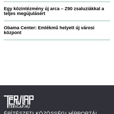
Egy közintézmény új arca – Z90 zsaluziákkal a
teljes megújulásért
Obama Center: Emlékmű helyett új városi
központ
ÉPÍTÉSZETI KÖZÖSSÉGI HÍRPORTÁL