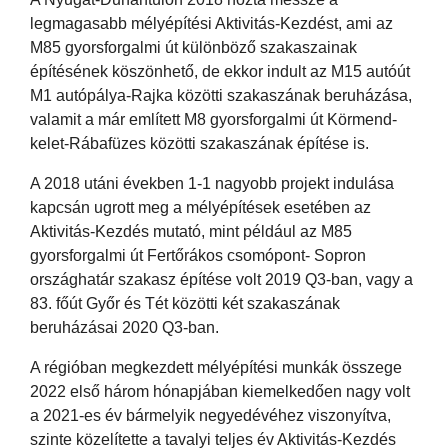
legmagasabb mélyépítési Aktivitás-Kezdést, ami az
M85 gyorsforgalmi út különböző szakaszainak
építésének köszönhető, de ekkor indult az M15 autóút
M1 autópálya-Rajka közötti szakaszának beruházása,
valamit a már említett M8 gyorsforgalmi út Körmend-
kelet-Rábafüzes közötti szakaszának építése is.
A 2018 utáni években 1-1 nagyobb projekt indulása
kapcsán ugrott meg a mélyépítések esetében az
Aktivitás-Kezdés mutató, mint például az M85
gyorsforgalmi út Fertőrákos csomópont- Sopron
országhatár szakasz építése volt 2019 Q3-ban, vagy a
83. főút Győr és Tét közötti két szakaszának
beruházásai 2020 Q3-ban.
A régióban megkezdett mélyépítési munkák összege
2022 első három hónapjában kiemelkedően nagy volt
a 2021-es év bármelyik negyedévéhez viszonyítva,
szinte közelítette a tavalyi teljes év Aktivitás-Kezdés