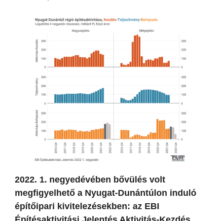
2022. 1. negyedévében bővülés volt
megfigyelhető a Nyugat-Dunántúlon induló
építőipari kivitelezésekben: az EBI
Építésaktivitási Jelentés Aktivitás-Kezdés