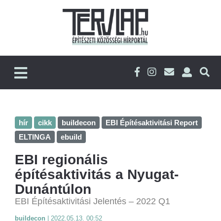
hír
cikk
buildecon
EBI Építésaktivitási Report
ELTINGA
ebuild
EBI regionális
építésaktivitás a Nyugat-
Dunántúlon
EBI Építésaktivitási Jelentés – 2022 Q1
buildecon
|
2022.05.13. 00:52