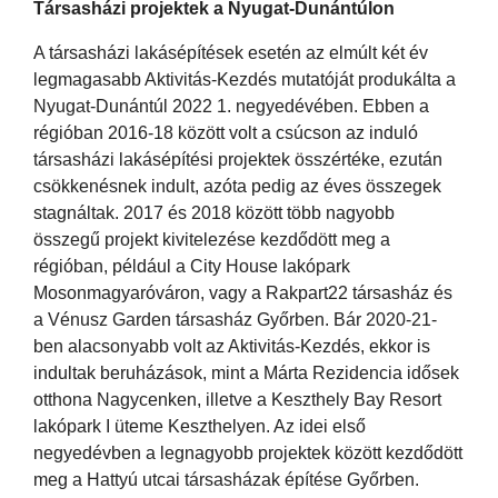
Társasházi projektek a Nyugat-Dunántúlon
A társasházi lakásépítések esetén az elmúlt két év
legmagasabb Aktivitás-Kezdés mutatóját produkálta a
Nyugat-Dunántúl 2022 1. negyedévében. Ebben a
régióban 2016-18 között volt a csúcson az induló
társasházi lakásépítési projektek összértéke, ezután
csökkenésnek indult, azóta pedig az éves összegek
stagnáltak. 2017 és 2018 között több nagyobb
összegű projekt kivitelezése kezdődött meg a
régióban, például a City House lakópark
Mosonmagyaróváron, vagy a Rakpart22 társasház és
a Vénusz Garden társasház Győrben. Bár 2020-21-
ben alacsonyabb volt az Aktivitás-Kezdés, ekkor is
indultak beruházások, mint a Márta Rezidencia idősek
otthona Nagycenken, illetve a Keszthely Bay Resort
lakópark I üteme Keszthelyen. Az idei első
negyedévben a legnagyobb projektek között kezdődött
meg a Hattyú utcai társasházak építése Győrben.