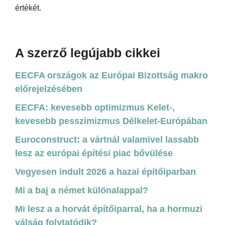
értékét.
A szerző legújabb cikkei
EECFA országok az Európai Bizottság makro
előrejelzésében
EECFA: kevesebb optimizmus Kelet-,
kevesebb pesszimizmus Délkelet-Európában
Euroconstruct: a vártnál valamivel lassabb
lesz az európai építési piac bővülése
Vegyesen indult 2026 a hazai építőiparban
Mi a baj a német különalappal?
Mi lesz a a horvát építőiparral, ha a hormuzi
válság folytatódik?