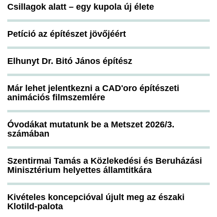
Csillagok alatt – egy kupola új élete
Petíció az építészet jövőjéért
Elhunyt Dr. Bitó János építész
Már lehet jelentkezni a CAD'oro építészeti
animációs filmszemlére
Óvodákat mutatunk be a Metszet 2026/3.
számában
Szentirmai Tamás a Közlekedési és Beruházási
Minisztérium helyettes államtitkára
Kivételes koncepcióval újult meg az északi
Klotild-palota