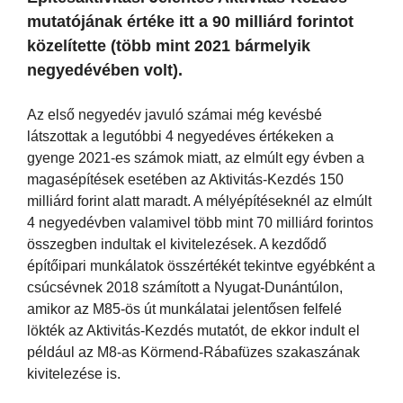
mutatójának értéke itt a 90 milliárd forintot
közelítette (több mint 2021 bármelyik
negyedévében volt).
Az első negyedév javuló számai még kevésbé
látszottak a legutóbbi 4 negyedéves értékeken a
gyenge 2021-es számok miatt, az elmúlt egy évben a
magasépítések esetében az Aktivitás-Kezdés 150
milliárd forint alatt maradt. A mélyépítéseknél az elmúlt
4 negyedévben valamivel több mint 70 milliárd forintos
összegben indultak el kivitelezések. A kezdődő
építőipari munkálatok összértékét tekintve egyébként a
csúcsévnek 2018 számított a Nyugat-Dunántúlon,
amikor az M85-ös út munkálatai jelentősen felfelé
lökték az Aktivitás-Kezdés mutatót, de ekkor indult el
például az M8-as Körmend-Rábafüzes szakaszának
kivitelezése is.