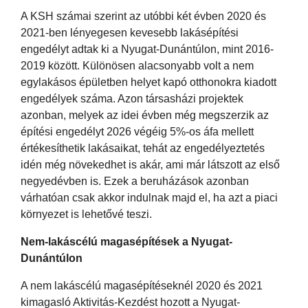
A KSH számai szerint az utóbbi két évben 2020 és
2021-ben lényegesen kevesebb lakásépítési
engedélyt adtak ki a Nyugat-Dunántúlon, mint 2016-
2019 között. Különösen alacsonyabb volt a nem
egylakásos épületben helyet kapó otthonokra kiadott
engedélyek száma. Azon társasházi projektek
azonban, melyek az idei évben még megszerzik az
építési engedélyt 2026 végéig 5%-os áfa mellett
értékesíthetik lakásaikat, tehát az engedélyeztetés
idén még növekedhet is akár, ami már látszott az első
negyedévben is. Ezek a beruházások azonban
várhatóan csak akkor indulnak majd el, ha azt a piaci
környezet is lehetővé teszi.
Nem-lakáscélú magasépítések a Nyugat-
Dunántúlon
A nem lakáscélú magasépítéseknél 2020 és 2021
kimagasló Aktivitás-Kezdést hozott a Nyugat-