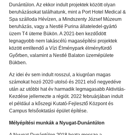
Dunántúlon. Az ekkor indult projektek között olyan
beruházásokat találhatunk, mint a Port Hotel Medical &
Spa szálloda Hévízen, a Mindszenty József Múzeum
beruházás, vagy a Nestlé Purina állateledel-gyártó
üzem T4 üteme Bükön. A 2021-ben kezdődött
legnagyobb nem lakáscélú magasépítési projektek
között említendő a Vízi Élménypark élményfürdő
Győrben, valamint a Nestlé Balaton üzemépülete
Bükben.
Az idei év sem indult rosszul, a kiugróan magas
számokat hozó 2020 utolsó és 2021 első negyedéve
után az utóbbi hat év harmadik legmagasabb Aktivitás-
Kezdése jellemezte a régiót. 2022 februárjában indult
el például a kőszegi Kutató-Fejlesztő Központ és
Campus felsőoktatási épület építése.
Mélyépítési munkák a Nyugat-Dunántúlon
A Nyugat-Dunántúlon 2018 hozta messze a