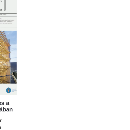
s a
mában
en
i