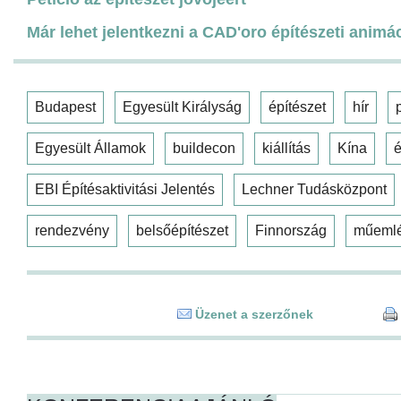
Már lehet jelentkezni a CAD'oro építészeti animá
Budapest
Egyesült Királyság
építészet
hír
Egyesült Államok
buildecon
kiállítás
Kína
é
EBI Építésaktivitási Jelentés
Lechner Tudásközpont
rendezvény
belsőépítészet
Finnország
műeml
Üzenet a szerzőnek