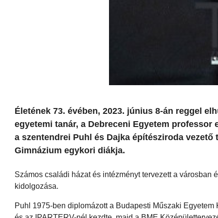
Életének 73. évében, 2023. június 8-án reggel elh
egyetemi tanár, a Debreceni Egyetem professor e
a szentendrei Puhl és Dajka építésziroda vezető
Gimnázium egykori diákja.
Számos családi házat és intézményt tervezett a városban 
kidolgozása.
Puhl 1975-ben diplomázott a Budapesti Műszaki Egyetem K
és az IPARTERV-nél kezdte, majd a BME Középülettervezés