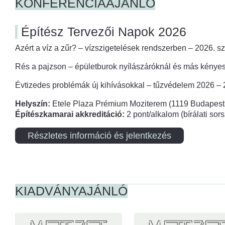
KONFERENCIAAJÁNLÓ
Építész Tervezői Napok 2026
Azért a víz a zűr? – vízszigetelések rendszerben – 2026. s
Rés a pajzson – épületburok nyílászáróknál és más kényes
Évtizedes problémák új kihívásokkal – tűzvédelem 2026 –
Helyszín:
Etele Plaza Prémium Moziterem (1119 Budapest,
Építészkamarai akkreditáció:
2 pont/alkalom (bírálati so
Részletes információ és jelentkezés
KIADVÁNYAJÁNLÓ