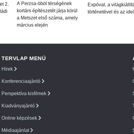
A Perzsa-öböl térségének
et 2.
Expóval, a világkiállí
kortárs építészetét járja körül
ládi
történetével és az idei
a Metszet első száma, amely
március elején
TERVLAP MENÜ
Hírek
Konferenciaajánló
Perspektíva kisfilmek
Kiadványajánló
Online képzések
Médiaajánlat