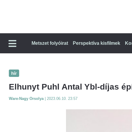
Metszet folyóirat
Perspektíva kisfilmek
Ko
hír
Elhunyt Puhl Antal Ybl-díjas ép
Ware-Nagy Orsolya
|
2023.06.10. 23:57