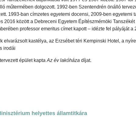
lló műtermében dolgozott. 1992-ben Szentendrén önálló tervez
yzett. 1993-ban címzetes egyetemi docensi, 2009-ben egyetemi t
 és 2016 között a Debreceni Egyetem Építészmérnöki Tanszékét 
rében professor emeritus címet kapott – idézte fel pályáját a 
elvarázsolt kastélya, az Erzsébet téri Kempinski Hotel, a nyír
 irodái
a tervezett épület kapta
Az év lakóháza
díjat.
nisztérium helyettes államtitkára