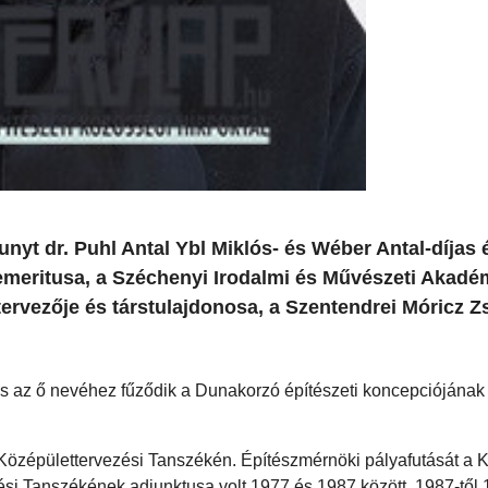
unyt dr. Puhl Antal Ybl Miklós- és Wéber Antal-díjas 
meritusa, a Széchenyi Irodalmi és Művészeti Akadém
 tervezője és társtulajdonosa, a Szentendrei Móricz 
és az ő nevéhez fűződik a Dunakorzó építészeti koncepciójának
özépülettervezési Tanszékén. Építészmérnöki pályafutását a 
i Tanszékének adjunktusa volt 1977 és 1987 között. 1987-től 