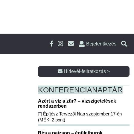
Bejelentkezés
Hírlevél-feliratkozás >
KONFERENCIA
NAPTÁR
Azért a víz a zűr? – vízszigetelések
rendszerben
Építész Tervezői Nap szeptember 17-én
(MÉK: 2 pont)
Rés a pajzson – épületburok