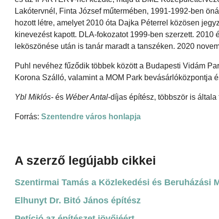
Lakótervnél, Finta József műtermében, 1991-1992-ben öná
hozott létre, amelyet 2010 óta Dajka Péterrel közösen jeg
kinevezést kapott. DLA-fokozatot 1999-ben szerzett. 2010
leköszönése után is tanár maradt a tanszéken. 2020 novembe
Puhl nevéhez fűződik többek között a Budapesti Vidám Park 
Korona Szálló, valamint a MOM Park bevásárlóközpontja és
Ybl Miklós-
és
Wéber Antal
-díjas építész, többször is által
Forrás:
Szentendre város honlapja
A szerző legújabb cikkei
Szentirmai Tamás a Közlekedési és Beruházási Mi
Elhunyt Dr. Bitó János építész
Petíció az építészet jövőjéért