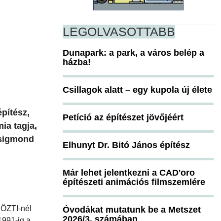
LEGOLVASOTTABB
Dunapark: a park, a város belép a
házba!
Csillagok alatt – egy kupola új élete
építész,
Petíció az építészet jövőjéért
ia tagja,
Zsigmond
Elhunyt Dr. Bitó János építész
Már lehet jelentkezni a CAD'oro
építészeti animációs filmszemlére
KÖZTI-nél
Óvodákat mutatunk be a Metszet
2026/3. számában
1991-ig a