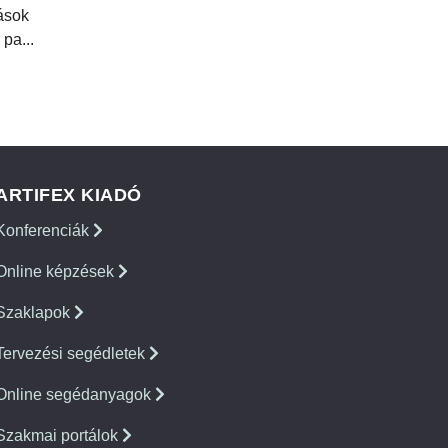
tások
 pa...
ARTIFEX KIADÓ
Konferenciák
Online képzések
Szaklapok
Tervezési segédletek
Online segédanyagok
Szakmai portálok