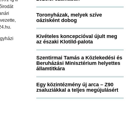
őirodát
anári
Toronyházak, melyek szíve
oázisként dobog
vezette,
24.hu.
Kivételes koncepcióval újult meg
egyházi
az északi Klotild-palota
Szentirmai Tamás a Közlekedési és
Beruházási Minisztérium helyettes
államtitkára
Egy közintézmény új arca – Z90
zsaluziákkal a teljes megújulásért