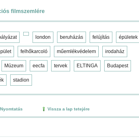
ciós filmszemlére
pályázat
london
beruházás
felújítás
épületek
pület
felhőkarcoló
műemlékvédelem
irodaház
Múzeum
eecfa
tervek
ELTINGA
Budapest
ék
stadion
Nyomtatás
Vissza a lap tetejére