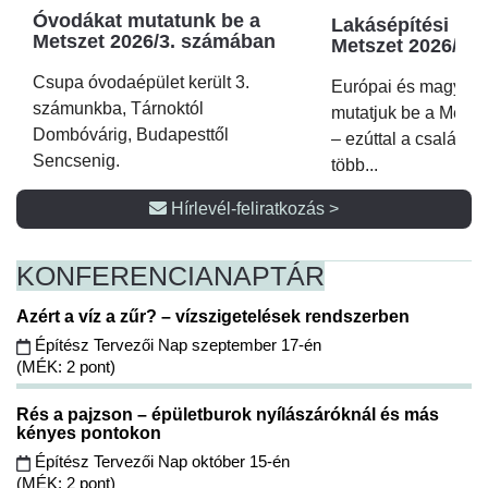
Óvodákat mutatunk be a
Lakásépítési kör
Metszet 2026/3. számában
Metszet 2026/2.
Csupa óvodaépület került 3.
Európai és magyar p
számunkba, Tárnoktól
mutatjuk be a Metsz
Dombóvárig, Budapesttől
– ezúttal a családi 
Sencsenig.
több...
Hírlevél-feliratkozás >
KONFERENCIA
NAPTÁR
Azért a víz a zűr? – vízszigetelések rendszerben
Építész Tervezői Nap szeptember 17-én
(MÉK: 2 pont)
Rés a pajzson – épületburok nyílászáróknál és más
kényes pontokon
Építész Tervezői Nap október 15-én
(MÉK: 2 pont)