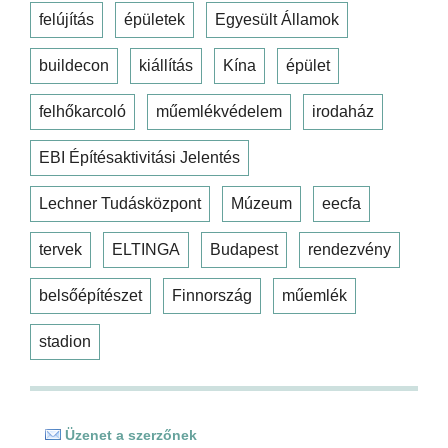
felújítás
épületek
Egyesült Államok
buildecon
kiállítás
Kína
épület
felhőkarcoló
műemlékvédelem
irodaház
EBI Építésaktivitási Jelentés
Lechner Tudásközpont
Múzeum
eecfa
tervek
ELTINGA
Budapest
rendezvény
belsőépítészet
Finnország
műemlék
stadion
Üzenet a szerzőnek