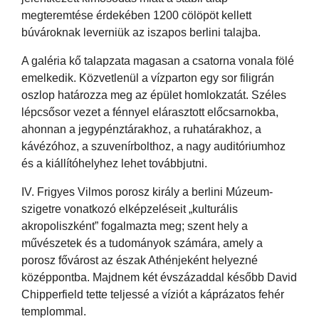
megteremtése érdekében 1200 cölöpöt kellett
búvároknak leverniük az iszapos berlini talajba.
A galéria kő talapzata magasan a csatorna vonala fölé
emelkedik. Közvetlenül a vízparton egy sor filigrán
oszlop határozza meg az épület homlokzatát. Széles
lépcsősor vezet a fénnyel elárasztott előcsarnokba,
ahonnan a jegypénztárakhoz, a ruhatárakhoz, a
kávézóhoz, a szuvenírbolthoz, a nagy auditóriumhoz
és a kiállítóhelyhez lehet továbbjutni.
IV. Frigyes Vilmos porosz király a berlini Múzeum-
szigetre vonatkozó elképzeléseit „kulturális
akropoliszként” fogalmazta meg; szent hely a
művészetek és a tudományok számára, amely a
porosz fővárost az észak Athénjeként helyezné
középpontba. Majdnem két évszázaddal később David
Chipperfield tette teljessé a víziót a káprázatos fehér
templommal.