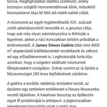
furcsa, megfoghatatlan léptékű szerkezet, amely
bizonyos szögből monumentálisnak tűnik, másokból
bizonytalanul tárja fel föld alá rejtett valódi célját.
A múzeumot az egyik legjelentősebb XIX. századi
zsidó adományozóról nevezték el, a gesztus célja,
hogy sok más olyan adományozóra is felhívják a
figyelmet, akiket a náci korszakban törlölni próbáltak a
történelemből. A
James Simon Galéria
több mint 4000
2
m
alapterületű kiállítóterülettel rendelkezik és otthont
ad egy előadóteremnek is. Legfontosabb funkciója
azonban, hogy a szigeten található múzeumok
főbejárataként szolgáljon. Sokak szerint az új épület a
Múzeumsziget 180 éves fejlődésének záróköve.
A galéria a korábbi raktárház területére került, az
épületre egy tartóelem emlékeztet a Neues Museumba
vezető átjáróban. A hatalmas faoszlop az építkezés
egyik fő problémáját is jelképezi: a jégkorszakban
jelentkezett kimosódás miatt a stabil alap