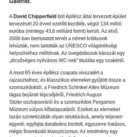
Galériát.
A
David Chipperfield
brit építész által tervezett épület
tervezését 20 évvel ezelőtt kezdték, végül 134 millió
euróba (mintegy 43,6 milliárd forint) került. Az első,
2006-ban bemutatott tervét a német kritikusok
lehúzták, nem tartották az UNESCO világörökségi
helyszínéhez méltónak. Az üvegdobozok káoszát egy
„dicsőséges nyilvános WC-nek” titulálta egy szakértő.
A most 65 éves építész csapata visszatért a
rajzasztalhoz, és klasszikus elemeket gyűjtött össze a
szomszédoktól, a Friedrich Schinkel Altes Múzeum
tágas bejárati lépcsőjéről, Friedrich August
Stüler oszlopsoráról és a szomszédos Pergamon
Múzeum súlyos kőtalapzatáról. Ezeket az elemeket
lazán szintetizálták olyan struktúrává, amely teljesen
egyedi, egyfajta darabokra bontott, egyszerre hatásos,
mégis finomkodó klasszicizmus. Az eredmény egy