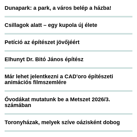
Dunapark: a park, a város belép a házba!
Csillagok alatt – egy kupola új élete
Petíció az építészet jövőjéért
Elhunyt Dr. Bitó János építész
Már lehet jelentkezni a CAD'oro építészeti
animációs filmszemlére
Óvodákat mutatunk be a Metszet 2026/3.
számában
Toronyházak, melyek szíve oázisként dobog