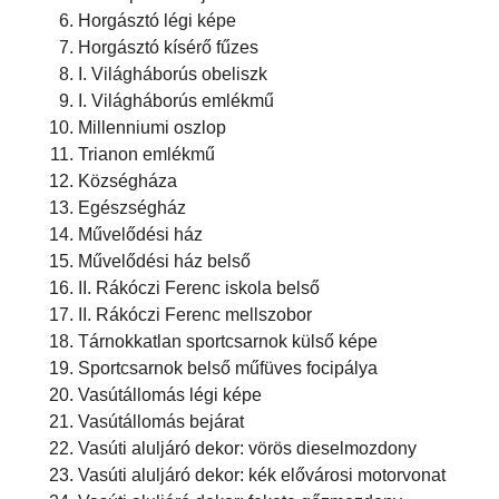
Horgásztó légi képe
Horgásztó kísérő fűzes
I. Világháborús obeliszk
I. Világháborús emlékmű
Millenniumi oszlop
Trianon emlékmű
Községháza
Egészségház
Művelődési ház
Művelődési ház belső
II. Rákóczi Ferenc iskola belső
II. Rákóczi Ferenc mellszobor
Tárnokkatlan sportcsarnok külső képe
Sportcsarnok belső műfüves focipálya
Vasútállomás légi képe
Vasútállomás bejárat
Vasúti aluljáró dekor: vörös dieselmozdony
Vasúti aluljáró dekor: kék elővárosi motorvonat