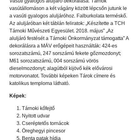
Vasúti gyalogos aluljáró dekorálása.
Tárnok
vasútállomáson a két vágány között lépcsőn jutunk le
a vasúti gyalogos aluljáróhoz. Falburkolata terméskő.
Az aluljáróban két táblán feliratok: „Készítette a TCH
Tárnoki Művészeti Egyesület. 2018. május” „Az
aluljáró festését a Tárnoki Önkormányzat támogatta” A
dekorálásra a MÁV erőgépeit használták: 424-es
sorozatszámú, 247 sorszámú fekete gőzmozdonyt;
M61 sorozatszámú, 004 sorszámú vörös
dieselmozdonyt; alagútból kijövő kék elővárosi
motorvonatot. További képeken Tárok címere és
katolikus temploma látható.
Képek:
Tárnoki kőfejtő
Nyitott udvar
Cseréptetős tornácok
Öreghegyi pincesor
Benta patak hídja