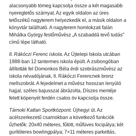
alacsonyabb tömeg kapcsolja össze a két magasabb
nyeregtetős szárnyat. Az egyik oldalon az üres
tetőszékű nagyterem helyezkedik el, a másik oldalon a
könyvtár található. A nagyterem homlokzati falán
Mihálka György festőművész „A szabaddá tevő tudás”
című lépe látható.
II. Rákóczi Ferenc iskola
. Az Újtelepi Iskola utcában
1988-ban 12 tantermes iskola épült. A zsibongóban
állították fel Domonkos Béla érdi szobrászművész az
iskola névadójának, II. Rákóczi Ferencnek bronz
mellszobrát. A fejedelmet a művész hosszan lenyúló
hajjal, széles bajusszal ábrázolta, Díszes mentéje
felett köpenyét ferdén csatos öv kapcsolja össze.
Tárnoki Katlan Sportközpont.
Újhegyi út. Az
acélszerkezetű csarnokban a következő funkciók
űzhetők: 20x40 méteres, fűtött, műfüves focipálya; két
gurítóteres bowlingpálya; 7×11 méteres parkettás,