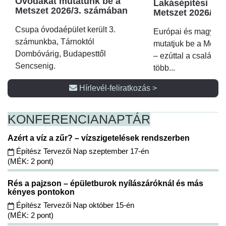
Óvodákat mutatunk be a
Lakásépítési kör
Metszet 2026/3. számában
Metszet 2026/2.
Csupa óvodaépület került 3.
Európai és magyar p
számunkba, Tárnoktól
mutatjuk be a Metsz
Dombóvárig, Budapesttől
– ezúttal a családi 
Sencsenig.
több...
Hírlevél-feliratkozás >
KONFERENCIA
NAPTÁR
Azért a víz a zűr? – vízszigetelések rendszerben
Építész Tervezői Nap szeptember 17-én
(MÉK: 2 pont)
Rés a pajzson – épületburok nyílászáróknál és más
kényes pontokon
Építész Tervezői Nap október 15-én
(MÉK: 2 pont)