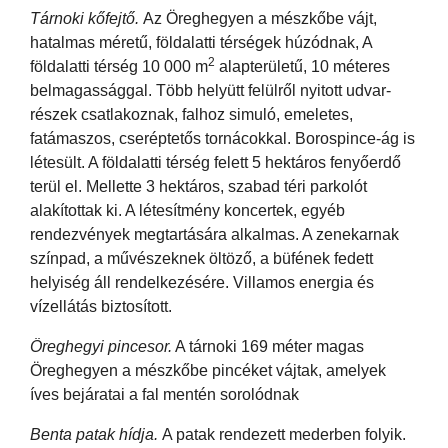
Tárnoki kőfejtő.
Az Öreghegyen a mészkőbe vájt,
hatalmas méretű, földalatti térségek húzódnak, A
2
földalatti térség 10 000 m
alapterületű, 10 méteres
belmagassággal. Több helyütt felülről nyitott udvar-
részek csatlakoznak, falhoz simuló, emeletes,
fatámaszos, cseréptetős tornácokkal. Borospince-ág is
létesült. A földalatti térség felett 5 hektáros fenyőerdő
terül el. Mellette 3 hektáros, szabad téri parkolót
alakítottak ki. A létesítmény koncertek, egyéb
rendezvények megtartására alkalmas. A zenekarnak
színpad, a művészeknek öltöző, a büfének fedett
helyiség áll rendelkezésére. Villamos energia és
vízellátás biztosított.
Öreghegyi pincesor.
A tárnoki 169 méter magas
Öreghegyen a mészkőbe pincéket vájtak, amelyek
íves bejáratai a fal mentén sorolódnak
Benta patak hídja.
A patak rendezett mederben folyik.