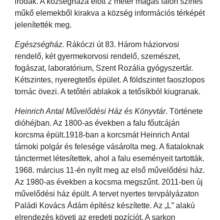
irodák. A községháza előtt 2 méter magas falon színes
műkő elemekből kirakva a község információs térképét
jelenítették meg.
Egészségház.
Rákóczi út 83. Három háziorvosi
rendelő, két gyermekorvosi rendelő, szemészet,
fogászat, laboratórium, Szent Rozália gyógyszertár.
Kétszintes, nyeregtetős épület. A földszintet faoszlopos
tornác övezi. A tetőtéri ablakok a tetősíkból kiugranak.
Heinrich Antal Művelődési Ház és Könyvtár
. Története
dióhéjban. Az 1800-as években a falu főutcáján
korcsma épült.1918-ban a korcsmát Heinrich Antal
tárnoki polgár és felesége vásárolta meg. A fiataloknak
tánctermet létesítettek, ahol a falu eseményeit tartották.
1968. március 11-én nyílt meg az első művelődési ház.
Az 1980-as években a kocsma megszűnt. 2011-ben új
művelődési ház épült. A tervet nyertes tervpályázaton
Paládi Kovács Ádám építész készítette. Az „L” alakú
elrendezés követi az eredeti pozíciót. A sarkon