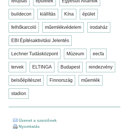
felújítás
épületek
Egyesült Államok
buildecon
kiállítás
Kína
épület
felhőkarcoló
műemlékvédelem
irodaház
EBI Építésaktivitási Jelentés
Lechner Tudásközpont
Múzeum
eecfa
tervek
ELTINGA
Budapest
rendezvény
belsőépítészet
Finnország
műemlék
stadion
Üzenet a szerzőnek
Nyomtatás