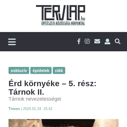
exkluzív
épületek
cikk
Érd környéke – 5. rész:
Tárnok II.
Tárnok nevezetességei
Timon
|
2024.01.24. 15:41