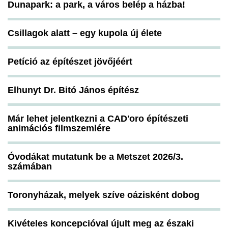
Dunapark: a park, a város belép a házba!
Csillagok alatt – egy kupola új élete
Petíció az építészet jövőjéért
Elhunyt Dr. Bitó János építész
Már lehet jelentkezni a CAD'oro építészeti
animációs filmszemlére
Óvodákat mutatunk be a Metszet 2026/3.
számában
Toronyházak, melyek szíve oázisként dobog
Kivételes koncepcióval újult meg az északi