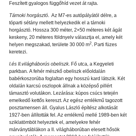
Feszített gyalogos függőhíd vezet át rajta.
Tárnoki horgásztó
. Az M7-es autópályától délre, a
tóparti sétány mellett helyezkedik el a tárnoki
horgásztó. Hossza 300 méter, 2×50 méteres két ágát
keskeny, 20 méteres földnyelv választja el, amely két
2
helyen megszakad, területe 30 000 m
. Parti füzes
keretezi.
I.és II.világháborús obeliszk.
Fő utca, a Kegyeleti
parkban
.
A fehér mészkő obeliszk előoldalán
babérkoszorúba foglaltan egy hosszú kard látszik. Két
oldalán karcsú oszlopok állnak a középső pillért
támasztó volutákon. Lezárása: kúpos csúcs tetején
emelkedő kettős kereszt. Az egész emlékmű tagozott
posztamensen áll. Gyalus László építész alkotását
1927-ben állították fel. Az emlékmű mellé 1989-ben két
sziklatömböt helyeztek el, amelyekre fehér
márványtáblákon a II. világháborúban elesett hősök