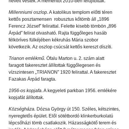
neveit vésték. A mementot 2010-ben felújították.
Millenniumi oszlop
. A katolikus templom előtti téren
kettős posztamensen robusztus kőtömb áll „1896
Ferencz József” felirattal. Felette kisebb tömbön „896
Árpád” felirat olvasható. Rajta függőleges hasáb
félköríves fülkéjében kékruhás Mária szobor
következik. Az oszlop csúcsát kettős kereszt díszíti.
Trianon emlékmű.
Ófalu Marton u. 2. szám alatt
faragott fakeresztet állítottak függőlegesen és
vízszintesen „TRIANON” 1920 felirattal. A fakeresztet
Fazakas Árpád faragta.
1956-os kopjafa
. A kegyeleti parkban 1956. emlékére
kopjafát állítottak.
Községháza.
Dózsa György út 150
.
Széles, kétszintes,
nyeregtetős épület. Elől sötétbordó klinkerburkolatú
lépcsőházi tömb csatlakozik. Házasságkötő terem és