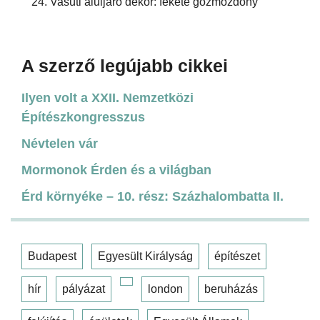
Vasúti aluljáró dekor: fekete gőzmozdony
A szerző legújabb cikkei
Ilyen volt a XXII. Nemzetközi
Építészkongresszus
Névtelen vár
Mormonok Érden és a világban
Érd környéke – 10. rész: Százhalombatta II.
Budapest
Egyesült Királyság
építészet
hír
pályázat
london
beruházás