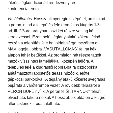
tükrös, légkondicionált rendezvény- és
konferenciaterem.
Vasútállomás.
Hosszanti nyeregtetős épület, amit mind
a peron, mind a település felé oromfalas kiugrás 1/3-
ad, ill. 2/3-ad arányban oszt két részre vastag kő
keretezéssel. Ezen belül téglány alakú kőkeret felső
részén a település felé bal oldalt sárga mezőben a
MÁV logoja, jobbra „VASÚTÁLLOMÁS” felirat kék
alapon fehér betűkkel. Az oromfalon hét részre tagolt
mezők vízszintes lamellákkal, közepén falióra. A
település felé a kiugrástól jobbra-balra oszlopokkal
alátámasztott lapostetős terasz húzódik, előtte
gépkocsi parkolóval. A téglány alakú kőkeret üvegfalas
bejárata a váróterembe vezet. A rövidebb teraszról a
PERON BÜFÉ nyílik. A peron felől „TÁRNOK” felirat
olvasható, falióra nélkül. A hosszabbik oldalon a kiugró
állomásfőnöki iroda található.