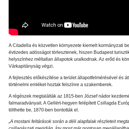
A Citadella és közvetlen környezete kiemelt kormányzati be
évtizedes adósságot törlesztenek, hiszen Budapest turiszt
helyszínhez méltatlan állapotok uralkodnak. Az erőd és kö
Várkapitányság végzi.
A fejlesztés előkészítése a terület állapotfelmérésével és
történelmi emléket hoztak felszínre a szakemberek.
A régészek megtalálták az 1815-ben József nádor kezdemén
falmaradványait. A Gellért-hegyen felépített Csillagda Euró
tölthette be, 1870-ben bontották el.
„A mostani feltárások során a déli alapfalak részleteit megta
csillagászati meridián. Így most már pontosan megállapíthat