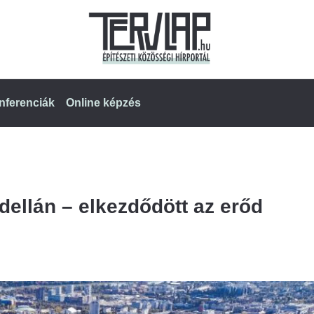
nferenciák
Online képzés
adellán – elkezdődött az erőd