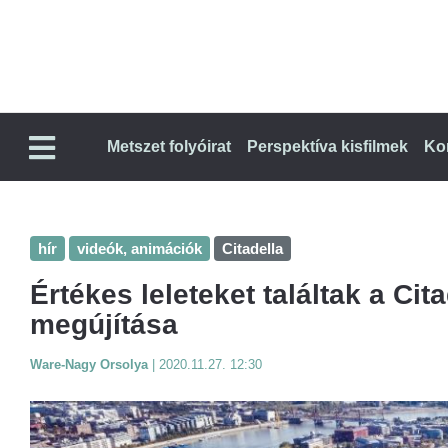
Metszet folyóirat
Perspektíva kisfilmek
Ko
hír
videók, animációk
Citadella
Értékes leleteket találtak a Cit
megújítása
Ware-Nagy Orsolya
|
2020.11.27. 12:30