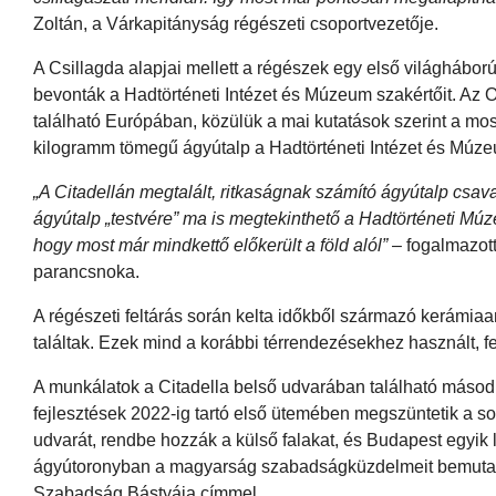
Zoltán, a Várkapitányság régészeti csoportvezetője.
A Csillagda alapjai mellett a régészek egy első világhábor
bevonták a Hadtörténeti Intézet és Múzeum szakértőit. Az
található Európában, közülük a mai kutatások szerint a mos
kilogramm tömegű ágyútalp a Hadtörténeti Intézet és Múze
„A Citadellán megtalált, ritkaságnak számító ágyútalp csav
ágyútalp „testvére” ma is megtekinthető a Hadtörténeti Múze
hogy most már mindkettő előkerült a föld alól”
– fogalmazot
parancsnoka.
A régészeti feltárás során kelta időkből származó kerámiaan
találtak. Ezek mind a korábbi térrendezésekhez használt, fe
A munkálatok a Citadella belső udvarában található másodi
fejlesztések 2022-ig tartó első ütemében megszüntetik a sok
udvarát, rendbe hozzák a külső falakat, és Budapest egyik
ágyútoronyban a magyarság szabadságküzdelmeit bemutató l
Szabadság Bástyája címmel.