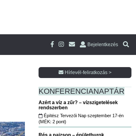
Bejelentkezés
Hírlevél-feliratkozás >
KONFERENCIA
NAPTÁR
Azért a víz a zűr? – vízszigetelések
rendszerben
Építész Tervezői Nap szeptember 17-én
(MÉK: 2 pont)
Rés a pajzson – épületburok