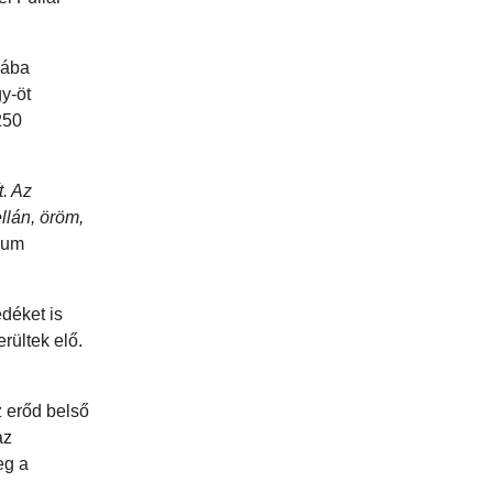
sába
y-öt
250
t. Az
llán, öröm,
eum
edéket is
rültek elő.
z erőd belső
az
eg a