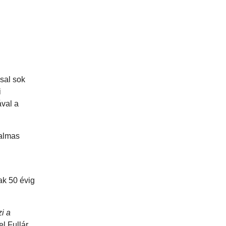
sal sok
i
ával a
galmas
ak 50 évig
zi a
l Fullár