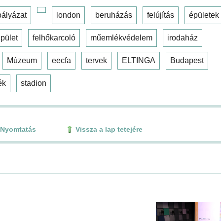
pályázat
london
beruházás
felújítás
épületek
pület
felhőkarcoló
műemlékvédelem
irodaház
Múzeum
eecfa
tervek
ELTINGA
Budapest
ék
stadion
Nyomtatás
Vissza a lap tetejére