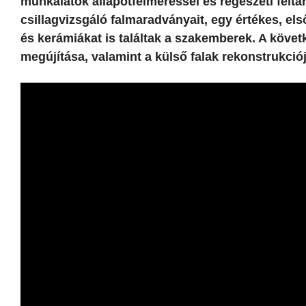
munkálatok állapotfelméréssel és régészeti feltá
csillagvizsgáló falmaradványait, egy értékes, els
és kerámiákat is találtak a szakemberek. A köv
megújítása, valamint a külső falak rekonstrukciój