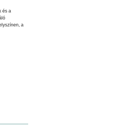
k és a
áló
elyszínen, a