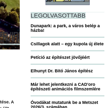
LEGOLVASOTTABB
Dunapark: a park, a város belép a
házba!
Csillagok alatt – egy kupola új élete
Petíció az építészet jövőjéért
Elhunyt Dr. Bitó János építész
Már lehet jelentkezni a CAD'oro
építészeti animációs filmszemlére
tése. A
Óvodákat mutatunk be a Metszet
2026/3. számában