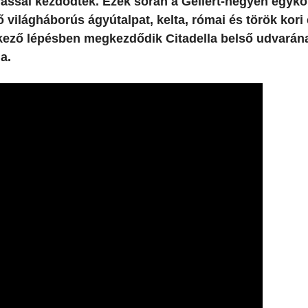
rással kezdődtek. Ezek során a Gellért-hegyen egykor
ő világháborús ágyútalpat, kelta, római és török kori
etkező lépésben megkezdődik Citadella belső udvarán
a.