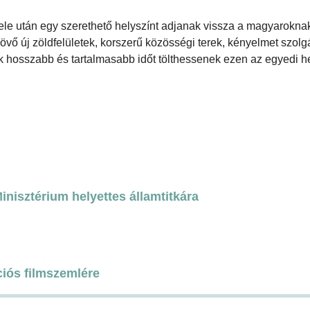
tele után egy szerethető helyszínt adjanak vissza a magyarokna
övő új zöldfelületek, korszerű közösségi terek, kényelmet szolg
ók hosszabb és tartalmasabb időt tölthessenek ezen az egyedi h
nisztérium helyettes államtitkára
ciós filmszemlére