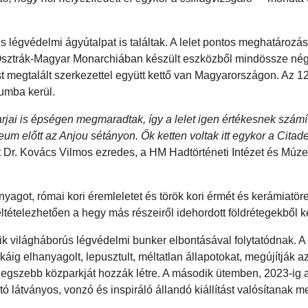
ús légvédelmi ágyútalpat is találtak. A lelet pontos meghatározá
 Osztrák-Magyar Monarchiában készült eszközből mindössze nég
t megtalált szerkezettel együtt kettő van Magyarországon. Az 1
umba kerül.
arjai is épségen megmaradtak, így a lelet igen értékesnek számí
um előtt az Anjou sétányon. Ők ketten voltak itt egykor a Citade
t Dr. Kovács Vilmos ezredes, a HM Hadtörténeti Intézet és Múz
yagot, római kori éremleletet és török kori érmét és kerámiatör
ltételezhetően a hegy más részeiről idehordott földrétegekből ke
k világháborús légvédelmi bunker elbontásával folytatódnak. A
áig elhanyagolt, lepusztult, méltatlan állapotokat, megújítják a
 legszebb közparkját hozzák létre. A második ütemben, 2023-ig 
átványos, vonzó és inspiráló állandó kiállítást valósítanak m