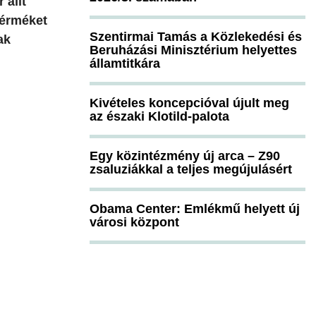
 állt
 érméket
Szentirmai Tamás a Közlekedési és
ak
Beruházási Minisztérium helyettes
államtitkára
Kivételes koncepcióval újult meg
az északi Klotild-palota
Egy közintézmény új arca – Z90
zsaluziákkal a teljes megújulásért
Obama Center: Emlékmű helyett új
városi központ