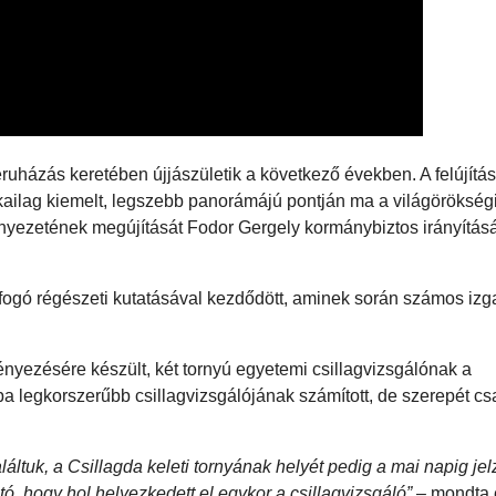
ruházás keretében újjászületik a következő években. A felújítás
ikailag kiemelt, legszebb panorámájú pontján ma a világörökség
rnyezetének megújítását Fodor Gergely kormánybiztos irányítás
 átfogó régészeti kutatásával kezdődött, aminek során számos iz
yezésére készült, két tornyú egyetemi csillagvizsgálónak a
pa legkorszerűbb csillagvizsgálójának számított, de szerepét cs
láltuk, a Csillagda keleti tornyának helyét pedig a mai napig jel
ó, hogy hol helyezkedett el egykor a csillagvizsgáló”
– mondta e