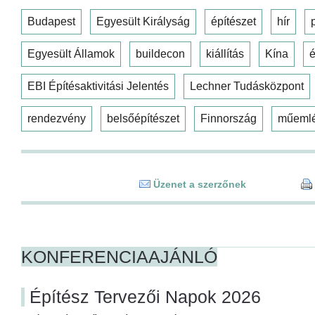
Budapest
Egyesült Királyság
építészet
hír
Egyesült Államok
buildecon
kiállítás
Kína
é
EBI Építésaktivitási Jelentés
Lechner Tudásközpont
rendezvény
belsőépítészet
Finnország
műeml
Üzenet a szerzőnek
KONFERENCIAAJÁNLÓ
Építész Tervezői Napok 2026