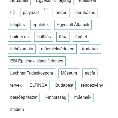
Budapest
Egyesült Királyság
építészet
hír
pályázat
london
beruházás
felújítás
épületek
Egyesült Államok
buildecon
kiállítás
Kína
épület
felhőkarcoló
műemlékvédelem
irodaház
EBI Építésaktivitási Jelentés
Lechner Tudásközpont
Múzeum
eecfa
tervek
ELTINGA
Budapest
rendezvény
belsőépítészet
Finnország
műemlék
stadion