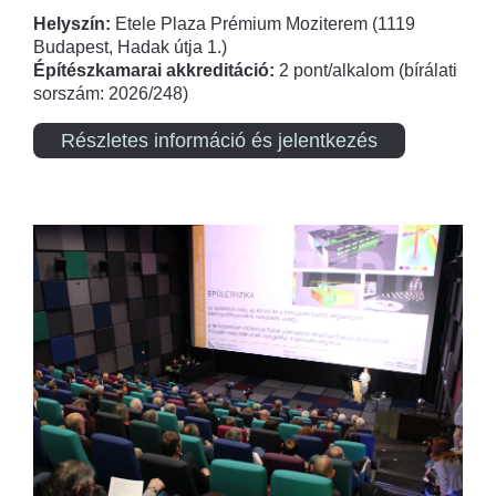
Helyszín:
Etele Plaza Prémium Moziterem (1119
Budapest, Hadak útja 1.)
Építészkamarai akkreditáció:
2 pont/alkalom (bírálati
sorszám: 2026/248)
Részletes információ és jelentkezés