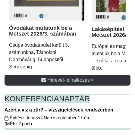
Óvodákat mutatunk be a
Lakásépítési kör
Metszet 2026/3. számában
Metszet 2026/2.
Csupa óvodaépület került 3.
Európai és magyar p
számunkba, Tárnoktól
mutatjuk be a Metsz
Dombóvárig, Budapesttől
– ezúttal a családi 
Sencsenig.
több...
Hírlevél-feliratkozás >
KONFERENCIA
NAPTÁR
Azért a víz a zűr? – vízszigetelések rendszerben
Építész Tervezői Nap szeptember 17-én
(MÉK: 2 pont)