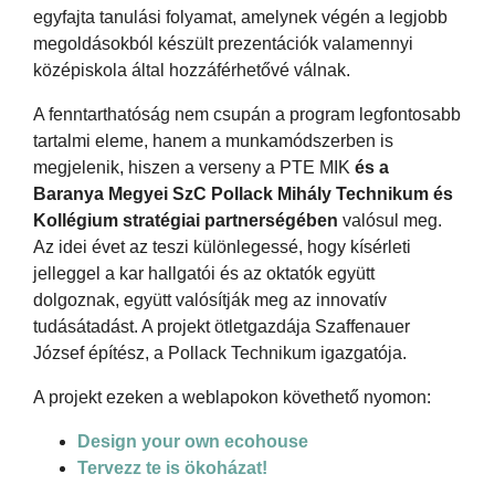
egyfajta tanulási folyamat, amelynek végén a legjobb
megoldásokból készült prezentációk valamennyi
középiskola által hozzáférhetővé válnak.
A fenntarthatóság nem csupán a program legfontosabb
tartalmi eleme, hanem a munkamódszerben is
megjelenik, hiszen a verseny a PTE MIK
és a
Baranya Megyei SzC Pollack Mihály Technikum és
Kollégium stratégiai partnerségében
valósul meg.
Az idei évet az teszi különlegessé, hogy kísérleti
jelleggel a kar hallgatói és az oktatók együtt
dolgoznak, együtt valósítják meg az innovatív
tudásátadást. A projekt ötletgazdája Szaffenauer
József építész, a Pollack Technikum igazgatója.
A projekt ezeken a weblapokon követhető nyomon:
Design your own ecohouse
Tervezz te is ökoházat!