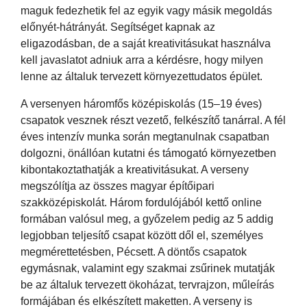
maguk fedezhetik fel az egyik vagy másik megoldás
előnyét-hátrányát. Segítséget kapnak az
eligazodásban, de a saját kreativitásukat használva
kell javaslatot adniuk arra a kérdésre, hogy milyen
lenne az általuk tervezett környezettudatos épület.
A versenyen háromfős középiskolás (15–19 éves)
csapatok vesznek részt vezető, felkészítő tanárral. A fél
éves intenzív munka során megtanulnak csapatban
dolgozni, önállóan kutatni és támogató környezetben
kibontakoztathatják a kreativitásukat. A verseny
megszólítja az összes magyar építőipari
szakközépiskolát. Három fordulójából kettő online
formában valósul meg, a győzelem pedig az 5 addig
legjobban teljesítő csapat között dől el, személyes
megmérettetésben, Pécsett. A döntős csapatok
egymásnak, valamint egy szakmai zsűrinek mutatják
be az általuk tervezett ökoházat, tervrajzon, műleírás
formájában és elkészített maketten. A verseny is