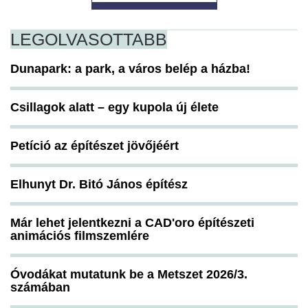
LEGOLVASOTTABB
Dunapark: a park, a város belép a házba!
Csillagok alatt – egy kupola új élete
Petíció az építészet jövőjéért
Elhunyt Dr. Bitó János építész
Már lehet jelentkezni a CAD'oro építészeti
animációs filmszemlére
Óvodákat mutatunk be a Metszet 2026/3.
számában