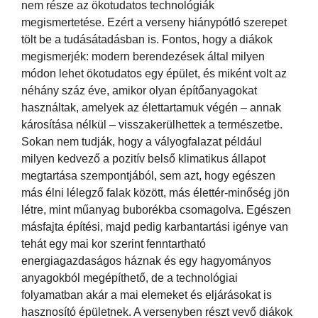
nem része az ökotudatos technológiák
megismertetése. Ezért a verseny hiánypótló szerepet
tölt be a tudásátadásban is. Fontos, hogy a diákok
megismerjék: modern berendezések által milyen
módon lehet ökotudatos egy épület, és miként volt az
néhány száz éve, amikor olyan építőanyagokat
használtak, amelyek az élettartamuk végén – annak
károsítása nélkül – visszakerülhettek a természetbe.
Sokan nem tudják, hogy a vályogfalazat például
milyen kedvező a pozitív belső klimatikus állapot
megtartása szempontjából, sem azt, hogy egészen
más élni lélegző falak között, más élettér-minőség jön
létre, mint műanyag buborékba csomagolva. Egészen
másfajta építési, majd pedig karbantartási igénye van
tehát egy mai kor szerint fenntartható
energiagazdaságos háznak és egy hagyományos
anyagokból megépíthető, de a technológiai
folyamatban akár a mai elemeket és eljárásokat is
hasznosító épületnek. A versenyben részt vevő diákok