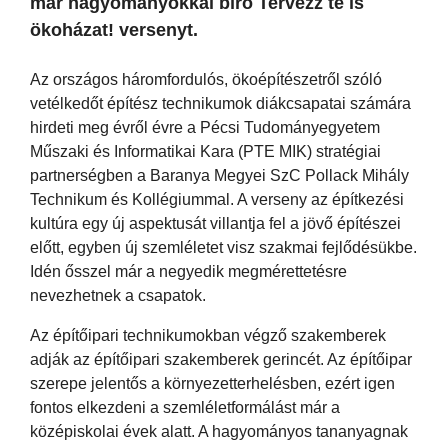
már hagyományokkal bíró Tervezz te is
ökoházat! versenyt.
Az országos háromfordulós, ökoépítészetről szóló
vetélkedőt építész technikumok diákcsapatai számára
hirdeti meg évről évre a Pécsi Tudományegyetem
Műszaki és Informatikai Kara (PTE MIK) stratégiai
partnerségben a Baranya Megyei SzC Pollack Mihály
Technikum és Kollégiummal. A verseny az építkezési
kultúra egy új aspektusát villantja fel a jövő építészei
előtt, egyben új szemléletet visz szakmai fejlődésükbe.
Idén ősszel már a negyedik megmérettetésre
nevezhetnek a csapatok.
Az építőipari technikumokban végző szakemberek
adják az építőipari szakemberek gerincét. Az építőipar
szerepe jelentős a környezetterhelésben, ezért igen
fontos elkezdeni a szemléletformálást már a
középiskolai évek alatt. A hagyományos tananyagnak