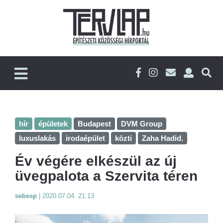
hír
épületek
Budapest
DVM Group
luxuslakás
irodaépület
közti
Zaha Hadid.
Év végére elkészül az új
üvegpalota a Szervita téren
sebesp
|
2020.07.04. 21:13