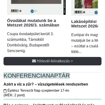
Óvodákat mutatunk be a
Lakásépítési kör
Metszet 2026/3. számában
Metszet 2026/2.
Csupa óvodaépület került 3.
Európai és magyar p
számunkba, Tárnoktól
mutatjuk be a Metsz
Dombóvárig, Budapesttől
– ezúttal a családi 
Sencsenig.
több...
Hírlevél-feliratkozás >
KONFERENCIA
NAPTÁR
Azért a víz a zűr? – vízszigetelések rendszerben
Építész Tervezői Nap szeptember 17-én
(MÉK: 2 pont)