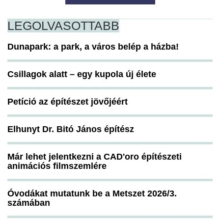
LEGOLVASOTTABB
Dunapark: a park, a város belép a házba!
Csillagok alatt – egy kupola új élete
Petíció az építészet jövőjéért
Elhunyt Dr. Bitó János építész
Már lehet jelentkezni a CAD'oro építészeti
animációs filmszemlére
Óvodákat mutatunk be a Metszet 2026/3.
számában