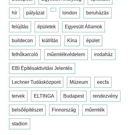
hír
pályázat
london
beruházás
felújítás
épületek
Egyesült Államok
buildecon
kiállítás
Kína
épület
felhőkarcoló
műemlékvédelem
irodaház
EBI Építésaktivitási Jelentés
Lechner Tudásközpont
Múzeum
eecfa
tervek
ELTINGA
Budapest
rendezvény
belsőépítészet
Finnország
műemlék
stadion