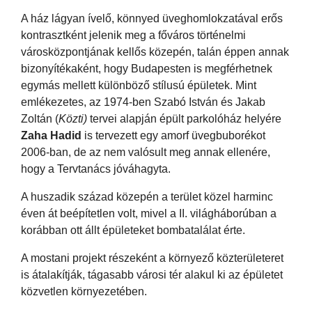
A ház lágyan ívelő, könnyed üveghomlokzatával erős
kontrasztként jelenik meg a főváros történelmi
városközpontjának kellős közepén, talán éppen annak
bizonyítékaként, hogy Budapesten is megférhetnek
egymás mellett különböző stílusú épületek. Mint
emlékezetes, az 1974-ben Szabó István és Jakab
Zoltán (
Közti)
tervei alapján épült parkolóház helyére
Zaha Hadid
is tervezett egy amorf üvegbuborékot
2006-ban, de az nem valósult meg annak ellenére,
hogy a Tervtanács jóváhagyta.
A huszadik század közepén a terület közel harminc
éven át beépítetlen volt, mivel a II. világháborúban a
korábban ott állt épületeket bombatalálat érte.
A mostani projekt részeként a környező közterületeret
is átalakítják, tágasabb városi tér alakul ki az épületet
közvetlen környezetében.