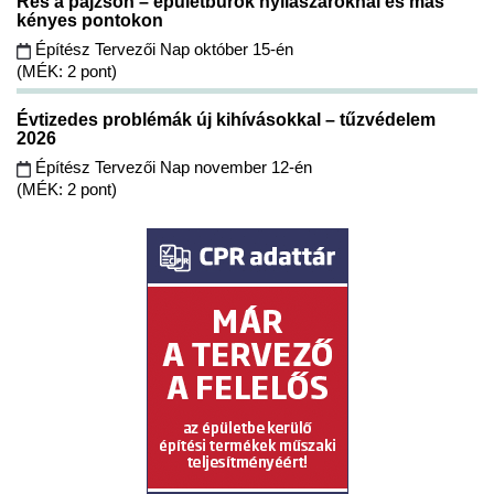
Rés a pajzson – épületburok nyílászáróknál és más
kényes pontokon
Építész Tervezői Nap október 15-én
(MÉK: 2 pont)
Évtizedes problémák új kihívásokkal – tűzvédelem
2026
Építész Tervezői Nap november 12-én
(MÉK: 2 pont)