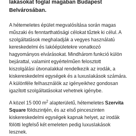
lakásokat foglal magában Budapest
Belvárosában.
A hétemeletes épület megvalósítása során magas
műszaki és fenntarthatósági célokat tűztek ki célul. A
szolgáltatások meghaladják a vegyes használatú
kereskedelmi és lakóépületekre vonatkozó
hagyományos elvárásokat. Mindhárom funkció külön
bejárattal, valamint egyértelműen felosztott
kiszolgálási útvonalakkal rendelkezik az irodák, a
kiskereskedelmi egységek és a luxuslakások számára.
A különféle felhasználók az igényeikhez gondosan
igazított szolgáltatásokat vehetnek igénybe.
2
A közel 15 000 m
alapterületű, hétemeletes
Szervita
Square
földszintjén, és az első pinceszinten
kiskereskedelmi egységek kapnak helyet, az irodák
fölötti legfelső két emeleten pedig luxuslakások
lesznek.