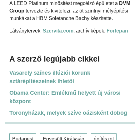
A LEED Platinum minősítést megcélzó épületet a
DVM
Group
tervezte és kivitelezi, az öt szintnyi mélyépítési
munkákat a HBM Soletanche Bachy készítette.
Látványtervek:
Szervita.com
, archív képek:
Fortepan
A szerző legújabb cikkei
Vasarely színes illúziói korunk
sztárépítészeinek ihletői
Obama Center: Emlékmű helyett új városi
központ
Toronyházak, melyek szíve oázisként dobog
Budapest
Egyesült Királyság
építészet