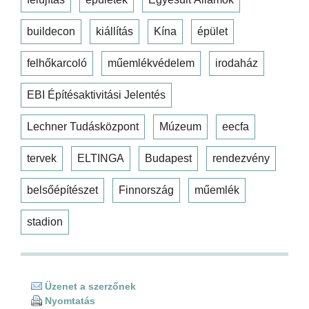
buildecon
kiállítás
Kína
épület
felhőkarcoló
műemlékvédelem
irodaház
EBI Építésaktivitási Jelentés
Lechner Tudásközpont
Múzeum
eecfa
tervek
ELTINGA
Budapest
rendezvény
belsőépítészet
Finnország
műemlék
stadion
Üzenet a szerzőnek
Nyomtatás