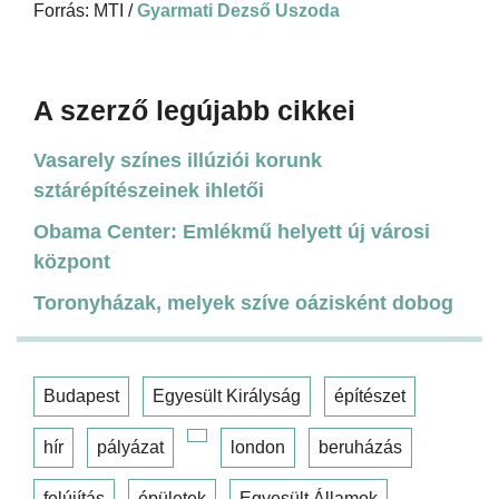
Forrás: MTI /
Gyarmati Dezső Uszoda
A szerző legújabb cikkei
Vasarely színes illúziói korunk
sztárépítészeinek ihletői
Obama Center: Emlékmű helyett új városi
központ
Toronyházak, melyek szíve oázisként dobog
Budapest
Egyesült Királyság
építészet
hír
pályázat
london
beruházás
felújítás
épületek
Egyesült Államok