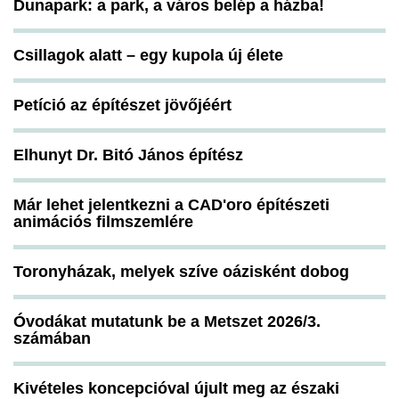
Dunapark: a park, a város belép a házba!
Csillagok alatt – egy kupola új élete
Petíció az építészet jövőjéért
Elhunyt Dr. Bitó János építész
Már lehet jelentkezni a CAD'oro építészeti
animációs filmszemlére
Toronyházak, melyek szíve oázisként dobog
Óvodákat mutatunk be a Metszet 2026/3.
számában
Kivételes koncepcióval újult meg az északi