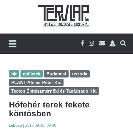
hír
épületek
Budapest
uszoda
PLANT-Atelier Péter Kis
Tecton Építészmérnöki és Tanácsadó Kft.
Hófehér terek fekete
köntösben
sebesp
|
2019.09.30. 09:40