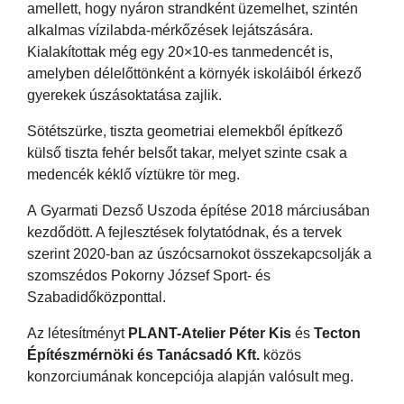
amellett, hogy nyáron strandként üzemelhet, szintén
alkalmas vízilabda-mérkőzések lejátszására.
Kialakítottak még egy 20×10-es tanmedencét is,
amelyben délelőttönként a környék iskoláiból érkező
gyerekek úszásoktatása zajlik.
Sötétszürke, tiszta geometriai elemekből építkező
külső tiszta fehér belsőt takar, melyet szinte csak a
medencék kéklő víztükre tör meg.
A Gyarmati Dezső Uszoda építése 2018 márciusában
kezdődött. A fejlesztések folytatódnak, és a tervek
szerint 2020-ban az úszócsarnokot összekapcsolják a
szomszédos Pokorny József Sport- és
Szabadidőközponttal.
Az létesítményt
PLANT-Atelier Péter Kis
és
Tecton
Építészmérnöki és Tanácsadó Kft.
közös
konzorciumának koncepciója alapján valósult meg.