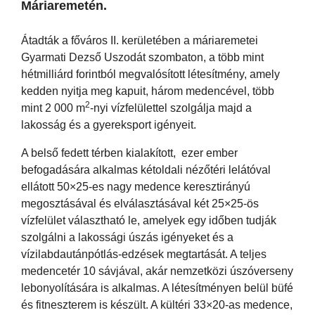
Máriaremetén.
Átadták a főváros II. kerületében a máriaremetei
Gyarmati Dezső Uszodát szombaton, a több mint
hétmilliárd forintból megvalósított létesítmény, amely
kedden nyitja meg kapuit, három medencével, több
2
mint 2 000 m
-nyi vízfelülettel szolgálja majd a
lakosság és a gyereksport igényeit.
A belső fedett térben kialakított, ezer ember
befogadására alkalmas kétoldali nézőtéri lelátóval
ellátott 50×25-es nagy medence keresztirányú
megosztásával és elválasztásával két 25×25-ös
vízfelület választható le, amelyek egy időben tudják
szolgálni a lakossági úszás igényeket és a
vízilabdautánpótlás-edzések megtartását. A teljes
medencetér 10 sávjával, akár nemzetközi úszóverseny
lebonyolítására is alkalmas. A létesítményen belül büfé
és fitneszterem is készült. A kültéri 33×20-as medence,