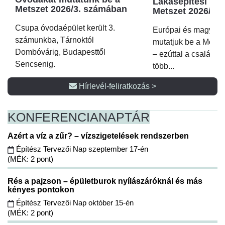
Lakásépítési kör
Metszet 2026/3. számában
Metszet 2026/2.
Csupa óvodaépület került 3.
Európai és magyar p
számunkba, Tárnoktól
mutatjuk be a Metsz
Dombóvárig, Budapesttől
– ezúttal a családi 
Sencsenig.
több...
Hírlevél-feliratkozás >
KONFERENCIA
NAPTÁR
Azért a víz a zűr? – vízszigetelések rendszerben
Építész Tervezői Nap szeptember 17-én
(MÉK: 2 pont)
Rés a pajzson – épületburok nyílászáróknál és más
kényes pontokon
Építész Tervezői Nap október 15-én
(MÉK: 2 pont)