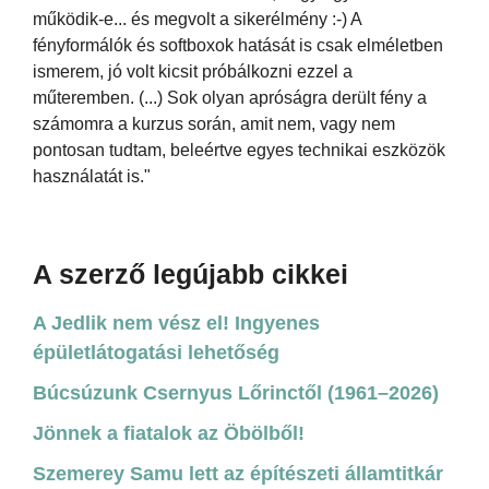
működik-e... és megvolt a sikerélmény :-) A
fényformálók és softboxok hatását is csak elméletben
ismerem, jó volt kicsit próbálkozni ezzel a
műteremben. (...) Sok olyan apróságra derült fény a
számomra a kurzus során, amit nem, vagy nem
pontosan tudtam, beleértve egyes technikai eszközök
használatát is."
A szerző legújabb cikkei
A Jedlik nem vész el! Ingyenes
épületlátogatási lehetőség
Búcsúzunk Csernyus Lőrinctől (1961–2026)
Jönnek a fiatalok az Öbölből!
Szemerey Samu lett az építészeti államtitkár