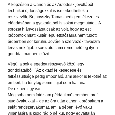
A képzésen a Canon és az Autodesk jóvoltából
technikai újdonságokkal is ismerkedhettek a
résztvevők, Bujnovszky Tamás pedig emlékezetes
előadásában a gyakorlatból is sokat megmutatott. A
sorozat hiányossága csak az volt, hogy az esti
időpontok miatt kültéri épületfotózásra nem tudott
érdemben sor kerülni. Jövőre a szervezők tavaszra
terveznek újabb sorozatot, ami remélhetőleg ilyen
gonddal már nem küzd.
Végül a sok elégedett résztvevő közül egy
gondolataiból: "Az oktató lelkesedése és
felkészültsége pedig imponáló, ami akkor is lekötné az
embert, ha tényleg semmi újat sem hallana.
De ez nem így van.
Még soha nem fotóztam például műteremben profi
stúdióvakukkal – de az óra után otthon kipróbáltam a
saját rendszervakumat, ami a gépen lévő vaku
villanására is kiold rádió nélkül, hogy egyáltalán