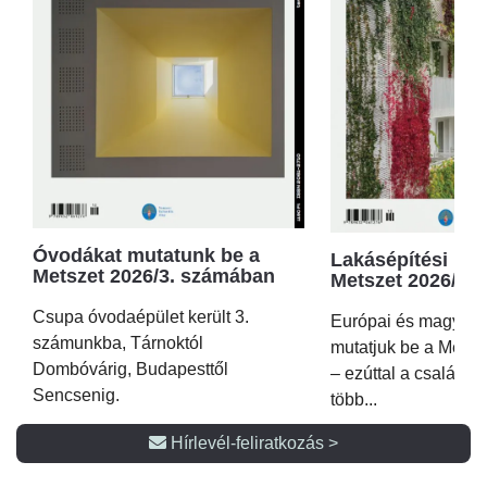
Óvodákat mutatunk be a
Lakásépítési kör
Metszet 2026/3. számában
Metszet 2026/2.
Csupa óvodaépület került 3.
Európai és magyar p
számunkba, Tárnoktól
mutatjuk be a Metsz
Dombóvárig, Budapesttől
– ezúttal a családi 
Sencsenig.
több...
Hírlevél-feliratkozás >