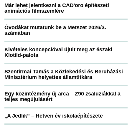
Már lehet jelentkezni a CAD'oro építészeti
animációs filmszemlére
Óvodákat mutatunk be a Metszet 2026/3.
számában
Kivételes koncepcióval újult meg az északi
Klotild-palota
Szentirmai Tamás a Közlekedési és Beruházási
Minisztérium helyettes államtitkára
Egy közintézmény új arca – Z90 zsaluziákkal a
teljes megújulásért
„A Jedlik” – Hetven év iskolaépítészete