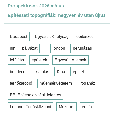
Prospektusok 2026 május
Építészeti topográfiák: negyven év után újra!
Budapest
Egyesült Királyság
építészet
hír
pályázat
london
beruházás
felújítás
épületek
Egyesült Államok
buildecon
kiállítás
Kína
épület
felhőkarcoló
műemlékvédelem
irodaház
EBI Építésaktivitási Jelentés
Lechner Tudásközpont
Múzeum
eecfa