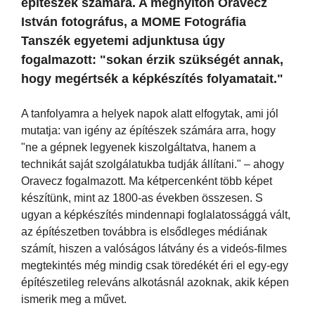
építészek számára. A megnyitón Oravecz
István fotográfus, a MOME Fotográfia
Tanszék egyetemi adjunktusa úgy
fogalmazott: "sokan érzik szükségét annak,
hogy megértsék a képkészítés folyamatait."
A tanfolyamra a helyek napok alatt elfogytak, ami jól
mutatja: van igény az építészek számára arra, hogy
"ne a gépnek legyenek kiszolgáltatva, hanem a
technikát saját szolgálatukba tudják állítani." – ahogy
Oravecz fogalmazott. Ma kétpercenként több képet
készítünk, mint az 1800-as években összesen. S
ugyan a képkészítés mindennapi foglalatossággá vált,
az építészetben továbbra is elsődleges médiának
számít, hiszen a valóságos látvány és a videós-filmes
megtekintés még mindig csak töredékét éri el egy-egy
építészetileg releváns alkotásnál azoknak, akik képen
ismerik meg a művet.