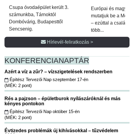
Csupa óvodaépület került 3.
Európai és magyar p
számunkba, Tárnoktól
mutatjuk be a Metsz
Dombóvárig, Budapesttől
– ezúttal a családi 
Sencsenig.
több...
Hírlevél-feliratkozás >
KONFERENCIA
NAPTÁR
Azért a víz a zűr? – vízszigetelések rendszerben
Építész Tervezői Nap szeptember 17-én
(MÉK: 2 pont)
Rés a pajzson – épületburok nyílászáróknál és más
kényes pontokon
Építész Tervezői Nap október 15-én
(MÉK: 2 pont)
Évtizedes problémák új kihívásokkal – tűzvédelem