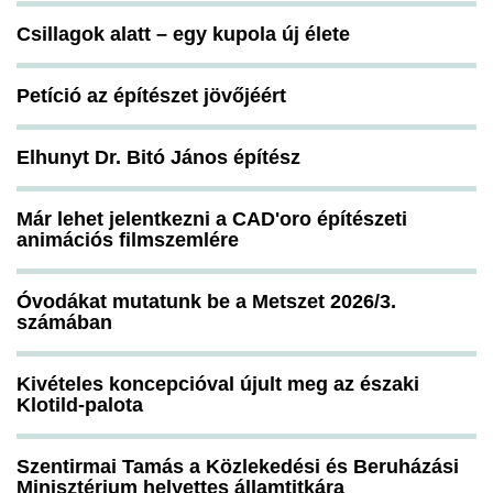
Csillagok alatt – egy kupola új élete
Petíció az építészet jövőjéért
Elhunyt Dr. Bitó János építész
Már lehet jelentkezni a CAD'oro építészeti
animációs filmszemlére
Óvodákat mutatunk be a Metszet 2026/3.
számában
Kivételes koncepcióval újult meg az északi
Klotild-palota
Szentirmai Tamás a Közlekedési és Beruházási
Minisztérium helyettes államtitkára