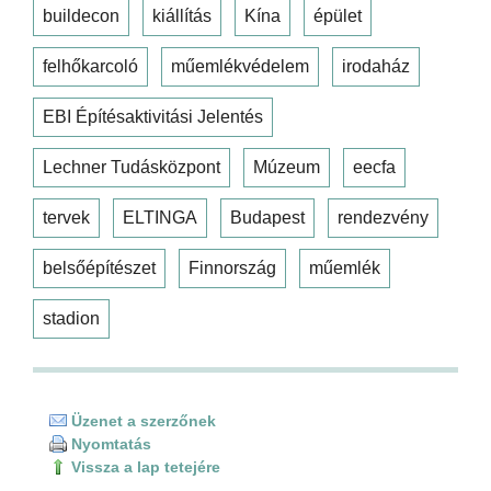
buildecon
kiállítás
Kína
épület
felhőkarcoló
műemlékvédelem
irodaház
EBI Építésaktivitási Jelentés
Lechner Tudásközpont
Múzeum
eecfa
tervek
ELTINGA
Budapest
rendezvény
belsőépítészet
Finnország
műemlék
stadion
Üzenet a szerzőnek
Nyomtatás
Vissza a lap tetejére