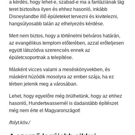
a kérdés, hogy lehet-e, szabad-e ma a fantáziának tág
teret biztosítva ilyen és ehhez hasonló, inkább
Disneylandbe illő épületeket tervezni és kivitelezni,
hangsúlyosabb talán az elhelyezés kérdése.
Mert nem biztos, hogy a történelmi belváros határán,
az evangélikus templom előterében, azzal erőteljesen
együtt látszódva szerencsés ennek az
épületcsoportnak a telepítése.
Másként vicces valami a meséskönyvekben, és
másként húzódik mosolyra az ember szája, ha ez
térben jelenik meg a városában.
Lehet, hogy egyelőre még örülhetünk, hogy az ehhez
hasonló, Hundertwassernél is dadaistább építészet
még nem érte el Magyarországot!
/folyt.köv./