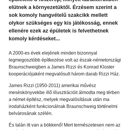
elütnek a környezetüktől. Érzésem szerint a
sok komoly hangvételű szakcikk mellett
olykor szükséges egy kis játékosság, ennek
ellenére ezek az épületek is felvethetnek
komoly kérdéseket...
A 2000-es évek elejének minden bizonnyal
legmegosztóbb építkezése volt az észak-németországi
Braunschweigben a James Rizzi és Konrad Kloster
kooperációjaként megvalósult három darab Rizzi Ház.
James Rizzi (1950-2011) amerikai művész
meséskönyvekbe illő illusztrációit álmodta meg térben
a német építész, melyek megvalósításuk után ma
irodaházként funkcionálnak Braunschweig történelmi
belvárosának szélén.
És talán itt van a bökkenő! Mert természetesen nem az