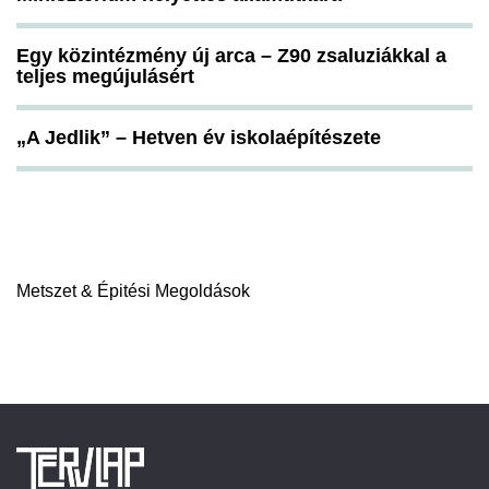
Egy közintézmény új arca – Z90 zsaluziákkal a
teljes megújulásért
„A Jedlik” – Hetven év iskolaépítészete
Metszet & Épitési Megoldások