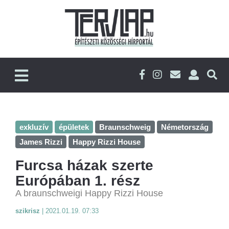
exkluzív
épületek
Braunschweig
Németország
James Rizzi
Happy Rizzi House
Furcsa házak szerte
Európában 1. rész
A braunschweigi Happy Rizzi House
szikrisz
|
2021.01.19. 07:33