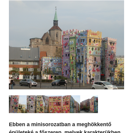
Ebben a minisorozatban a meghökkentő
épületeké a főszerep, melyek karakterükben