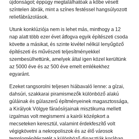
újdonságot; éppúgy megtalálhatóak a kőbe vésett
színtelen ábrák, mint a színes festéssel hangsúlyozott
reliefábrázolások.
Utunk konklúziója nem is lehet más, minthogy a 12
nap alatt több ezer évet átfogva egyik építészeti csoda
követte a másikat, és szinte kivétel nélkül lenyűgöző
építészeti és művészeti teljesítményekkel
szembesülhettünk, amelyek által igen közel kerültünk
az 5000 éve és az 500 éve emelt emlékekhez
egyaránt.
Ezeket rangsorolni teljesen hiábavaló lenne: a gízai,
dahsúri, szakkarai piramismezők különböző alakú
gúláinak és gúlaszerű építményeinek magasztossága,
a Királyok Völgye fáraósírjainak misztikuma mellett
izgalmas volt megismerni a kairói középkort a
mecseteken keresztül, valamint érdekfeszítő volt
végigkövetni a nekropoliszok és az élő városok
templomépítészetét a különböző dinasztiák korában.