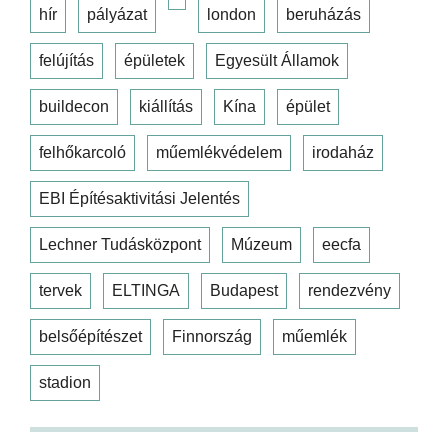
hír
pályázat
london
beruházás
felújítás
épületek
Egyesült Államok
buildecon
kiállítás
Kína
épület
felhőkarcoló
műemlékvédelem
irodaház
EBI Építésaktivitási Jelentés
Lechner Tudásközpont
Múzeum
eecfa
tervek
ELTINGA
Budapest
rendezvény
belsőépítészet
Finnország
műemlék
stadion