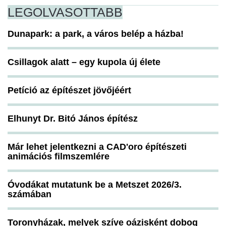
LEGOLVASOTTABB
Dunapark: a park, a város belép a házba!
Csillagok alatt – egy kupola új élete
Petíció az építészet jövőjéért
Elhunyt Dr. Bitó János építész
Már lehet jelentkezni a CAD'oro építészeti
animációs filmszemlére
Óvodákat mutatunk be a Metszet 2026/3.
számában
Toronyházak, melyek szíve oázisként dobog