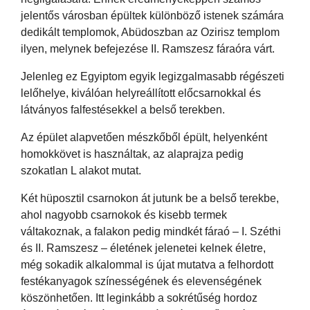
jelentős városban épültek különböző istenek számára
dedikált templomok, Abüdoszban az Ozirisz templom
ilyen, melynek befejezése II. Ramszesz fáraóra várt.
Jelenleg ez Egyiptom egyik legizgalmasabb régészeti
lelőhelye, kiválóan helyreállított előcsarnokkal és
látványos falfestésekkel a belső terekben.
Az épület alapvetően mészkőből épült, helyenként
homokkövet is használtak, az alaprajza pedig
szokatlan L alakot mutat.
Két hüposztil csarnokon át jutunk be a belső terekbe,
ahol nagyobb csarnokok és kisebb termek
váltakoznak, a falakon pedig mindkét fáraó – I. Széthi
és II. Ramszesz – életének jelenetei kelnek életre,
még sokadik alkalommal is újat mutatva a felhordott
festékanyagok színességének és elevenségének
köszönhetően. Itt leginkább a sokrétűség hordoz