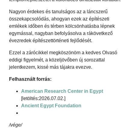
Nagyon érdekes és tanulságos az a láncszerű
összekapcsolódás, ahogyan ezek az építészeti
emlékek időben és térben kölcsönhatásba lépnek
egymással, nagyban befolyásolva a rákövetkező
évezredek építészettörténeti fejlődését.
Ezzel a zárócikkel megköszönöm a kedves Olvasó
eddigi figyelmét, a közeljövőben új sorozattal
jelentkezem, kissé más tájakra evezve.
Felhasznált forrás:
American Research Center in Egypt
[letöltés:2026.07.02.]
Ancient Egypt Foundation
/vége/