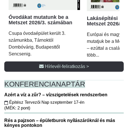
Óvodákat mutatunk be a
Lakásépítési kör
Metszet 2026/3. számában
Metszet 2026/2.
Csupa óvodaépület került 3.
Európai és magyar p
számunkba, Tárnoktól
mutatjuk be a Metsz
Dombóvárig, Budapesttől
– ezúttal a családi 
Sencsenig.
több...
Hírlevél-feliratkozás >
KONFERENCIA
NAPTÁR
Azért a víz a zűr? – vízszigetelések rendszerben
Építész Tervezői Nap szeptember 17-én
(MÉK: 2 pont)
Rés a pajzson – épületburok nyílászáróknál és más
kényes pontokon