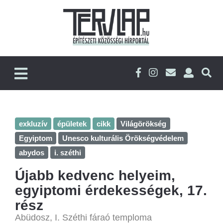
exkluzív
épületek
cikk
Világörökség
Egyiptom
Unesco kulturális Örökségvédelem
abydos
i. széthi
Újabb kedvenc helyeim,
egyiptomi érdekességek, 17.
rész
Abüdosz, I. Széthi fáraó temploma