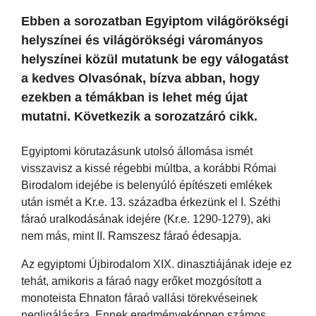
Ebben a sorozatban Egyiptom világörökségi
helyszínei és világörökségi várományos
helyszínei közül mutatunk be egy válogatást
a kedves Olvasónak, bízva abban, hogy
ezekben a témákban is lehet még újat
mutatni. Következik a sorozatzáró cikk.
Egyiptomi körutazásunk utolsó állomása ismét
visszavisz a kissé régebbi múltba, a korábbi Római
Birodalom idejébe is belenyúló építészeti emlékek
után ismét a Kr.e. 13. századba érkezünk el I. Széthi
fáraó uralkodásának idejére (Kr.e. 1290-1279), aki
nem más, mint II. Ramszesz fáraó édesapja.
Az egyiptomi Újbirodalom XIX. dinasztiájának ideje ez
tehát, amikoris a fáraó nagy erőket mozgósított a
monoteista Ehnaton fáraó vallási törekvéseinek
negligálására. Ennek eredményeképpen számos