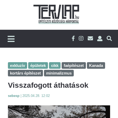
exkluzív
épületek
cikk
faépítészet
Kanada
kortárs építészet
minimalizmus
Visszafogott áthatások
sebesp
|
2025.04.28. 12:02