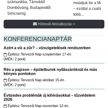
számunkba, Tárnoktól
mutatjuk be a Metsz
Dombóvárig, Budapesttől
– ezúttal a családi 
Sencsenig.
több...
Hírlevél-feliratkozás >
KONFERENCIA
NAPTÁR
Azért a víz a zűr? – vízszigetelések rendszerben
Építész Tervezői Nap szeptember 17-én
(MÉK: 2 pont)
Rés a pajzson – épületburok nyílászáróknál és más
kényes pontokon
Építész Tervezői Nap október 15-én
(MÉK: 2 pont)
Évtizedes problémák új kihívásokkal – tűzvédelem
2026
Építész Tervezői Nap november 12-én