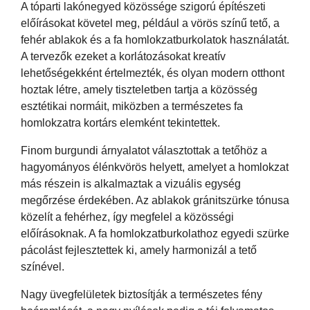
A tóparti lakónegyed közössége szigorú építészeti
előírásokat követel meg, például a vörös színű tető, a
fehér ablakok és a fa homlokzatburkolatok használatát.
A tervezők ezeket a korlátozásokat kreatív
lehetőségekként értelmezték, és olyan modern otthont
hoztak létre, amely tiszteletben tartja a közösség
esztétikai normáit, miközben a természetes fa
homlokzatra kortárs elemként tekintettek.
Finom burgundi árnyalatot választottak a tetőhöz a
hagyományos élénkvörös helyett, amelyet a homlokzat
más részein is alkalmaztak a vizuális egység
megőrzése érdekében. Az ablakok gránitszürke tónusa
közelít a fehérhez, így megfelel a közösségi
előírásoknak. A fa homlokzatburkolathoz egyedi szürke
pácolást fejlesztettek ki, amely harmonizál a tető
színével.
Nagy üvegfelületek biztosítják a természetes fény