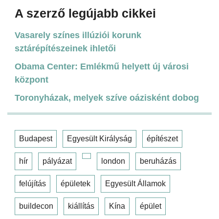
A szerző legújabb cikkei
Vasarely színes illúziói korunk
sztárépítészeinek ihletői
Obama Center: Emlékmű helyett új városi
központ
Toronyházak, melyek szíve oázisként dobog
Budapest
Egyesült Királyság
építészet
hír
pályázat
london
beruházás
felújítás
épületek
Egyesült Államok
buildecon
kiállítás
Kína
épület