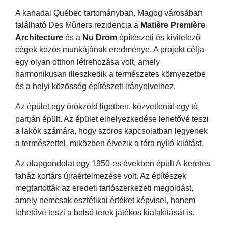
A kanadai Québec tartományban, Magog városában
található Des Mûriers rezidencia a
Matière Première
Architecture
és a
Nu Drōm
építészeti és kivitelező
cégek közös munkájának eredménye. A projekt célja
egy olyan otthon létrehozása volt, amely
harmonikusan illeszkedik a természetes környezetbe
és a helyi közösség építészeti irányelveihez.
Az épület egy örökzöld ligetben, közvetlenül egy tó
partján épült. Az épület elhelyezkedése lehetővé teszi
a lakók számára, hogy szoros kapcsolatban legyenek
a természettel, miközben élvezik a tóra nyíló kilátást.
Az alapgondolat egy 1950-es években épült A-keretes
faház kortárs újraértelmezése volt. Az építészek
megtartották az eredeti tartószerkezeti megoldást,
amely nemcsak esztétikai értéket képvisel, hanem
lehetővé teszi a belső terek játékos kialakítását is.