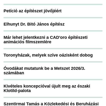
Petíció az építészet jövőjéért
Elhunyt Dr. Bitó János építész
Már lehet jelentkezni a CAD'oro építészeti
animációs filmszemlére
Toronyházak, melyek szíve oázisként dobog
Óvodákat mutatunk be a Metszet 2026/3.
számában
Kivételes koncepcióval újult meg az északi
Klotild-palota
Szentirmai Tamás a Közlekedési és Beruházási