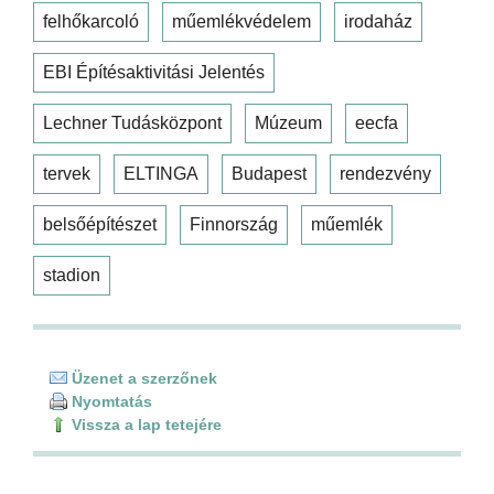
felhőkarcoló
műemlékvédelem
irodaház
EBI Építésaktivitási Jelentés
Lechner Tudásközpont
Múzeum
eecfa
tervek
ELTINGA
Budapest
rendezvény
belsőépítészet
Finnország
műemlék
stadion
Üzenet a szerzőnek
Nyomtatás
Vissza a lap tetejére