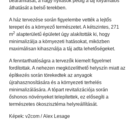
beáramlását, a nagy nyílások pedig a táj folyamatos
áthatását a belső terekben.
A ház tervezése során figyelembe vették a lejtős
terepet és a környező természetet. A kétszintes, 271
2
m
alapterületű épületet úgy alakították ki, hogy
minimalizálja a környezeti hatásokat, miközben
maximálisan kihasználja a táj adta lehetőségeket.
A fenntarthatóságra a tervezők kiemelt figyelmet
fordítottak. A nehezen megközelíthető helyszín miatt az
építkezés során törekedtek az anyagok
újrahasznosítására és a környezeti terhelés
minimalizálására. A tópart revitalizációja során
őshonos növényeket telepítettek, ez elősegíti a
természetes ökoszisztéma helyreállítását.
Képek: v2com / Alex Lesage