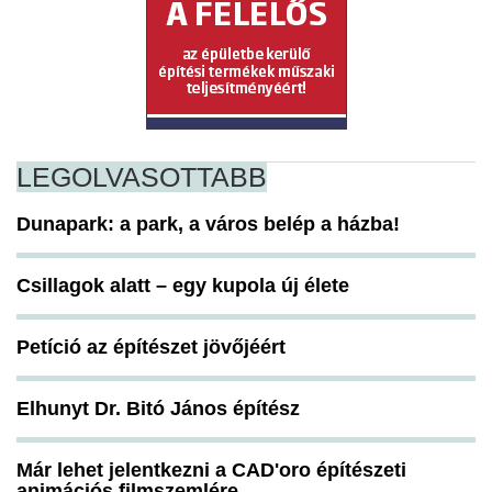
LEGOLVASOTTABB
Dunapark: a park, a város belép a házba!
Csillagok alatt – egy kupola új élete
Petíció az építészet jövőjéért
Elhunyt Dr. Bitó János építész
Már lehet jelentkezni a CAD'oro építészeti
animációs filmszemlére