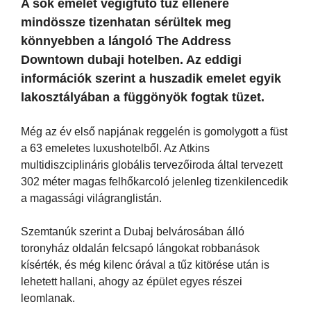
A sok emelet végigfutó tűz ellenére
mindössze tizenhatan sérültek meg
könnyebben a lángoló The Address
Downtown dubaji hotelben. Az eddigi
információk szerint a huszadik emelet egyik
lakosztályában a függönyök fogtak tüzet.
Még az év első napjának reggelén is gomolygott a füst
a 63 emeletes luxushotelből. Az Atkins
multidiszciplináris globális tervezőiroda által tervezett
302 méter magas felhőkarcoló jelenleg tizenkilencedik
a magassági világranglistán.
Szemtanúk szerint a Dubaj belvárosában álló
toronyház oldalán felcsapó lángokat robbanások
kísérték, és még kilenc órával a tűz kitörése után is
lehetett hallani, ahogy az épület egyes részei
leomlanak.