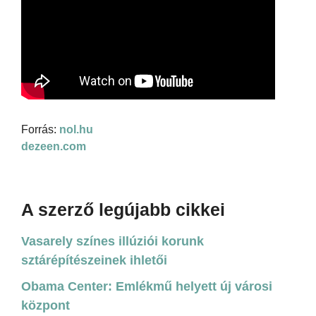
Forrás:
nol.hu
dezeen.com
A szerző legújabb cikkei
Vasarely színes illúziói korunk
sztárépítészeinek ihletői
Obama Center: Emlékmű helyett új városi
központ