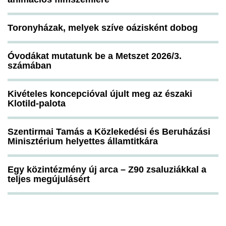
Toronyházak, melyek szíve oázisként dobog
Óvodákat mutatunk be a Metszet 2026/3.
számában
Kivételes koncepcióval újult meg az északi
Klotild-palota
Szentirmai Tamás a Közlekedési és Beruházási
Minisztérium helyettes államtitkára
Egy közintézmény új arca – Z90 zsaluziákkal a
teljes megújulásért