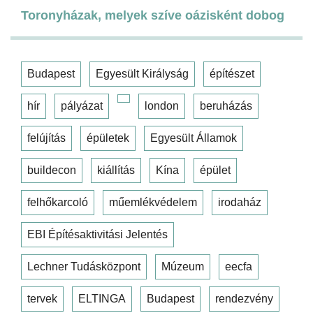
Toronyházak, melyek szíve oázisként dobog
Budapest
Egyesült Királyság
építészet
hír
pályázat
london
beruházás
felújítás
épületek
Egyesült Államok
buildecon
kiállítás
Kína
épület
felhőkarcoló
műemlékvédelem
irodaház
EBI Építésaktivitási Jelentés
Lechner Tudásközpont
Múzeum
eecfa
tervek
ELTINGA
Budapest
rendezvény