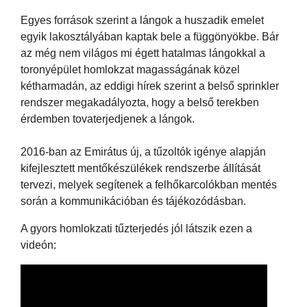
Egyes források szerint a lángok a huszadik emelet
egyik lakosztályában kaptak bele a függönyökbe. Bár
az még nem világos mi égett hatalmas lángokkal a
toronyépület homlokzat magasságának közel
kétharmadán, az eddigi hírek szerint a belső sprinkler
rendszer megakadályozta, hogy a belső terekben
érdemben tovaterjedjenek a lángok.
2016-ban az Emirátus új, a tűzoltók igénye alapján
kifejlesztett mentőkészülékek rendszerbe állítását
tervezi, melyek segítenek a felhőkarcolókban mentés
során a kommunikációban és tájékozódásban.
A gyors homlokzati tűzterjedés jól látszik ezen a
videón: