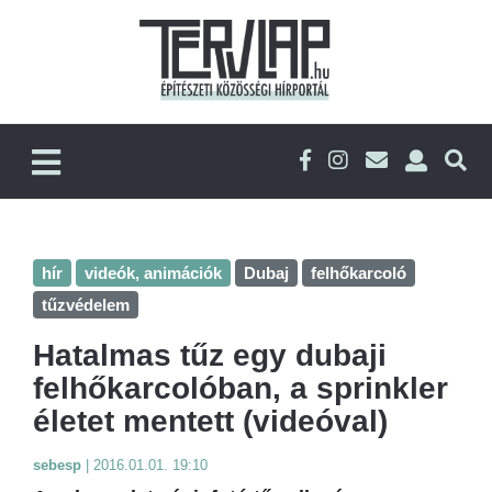
hír
videók, animációk
Dubaj
felhőkarcoló
tűzvédelem
Hatalmas tűz egy dubaji
felhőkarcolóban, a sprinkler
életet mentett (videóval)
sebesp
|
2016.01.01. 19:10