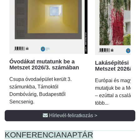
Óvodákat mutatunk be a
Lakásépítési kör
Metszet 2026/3. számában
Metszet 2026/2.
Csupa óvodaépület került 3.
Európai és magyar p
számunkba, Tárnoktól
mutatjuk be a Metsz
Dombóvárig, Budapesttől
– ezúttal a családi 
Sencsenig.
több...
Hírlevél-feliratkozás >
KONFERENCIA
NAPTÁR