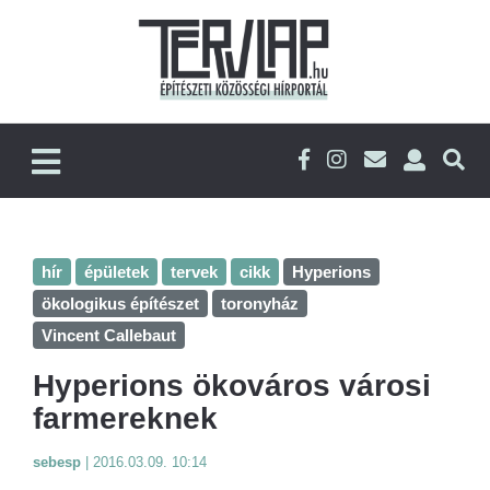
hír
épületek
tervek
cikk
Hyperions
ökologikus építészet
toronyház
Vincent Callebaut
Hyperions ökováros városi
farmereknek
sebesp
|
2016.03.09. 10:14