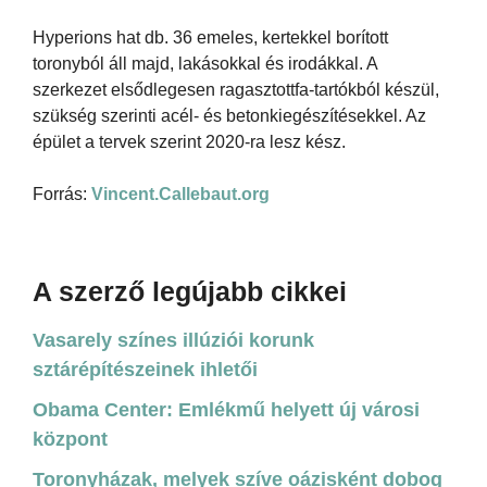
Hyperions hat db. 36 emeles, kertekkel borított
toronyból áll majd, lakásokkal és irodákkal. A
szerkezet elsődlegesen ragasztottfa-tartókból készül,
szükség szerinti acél- és betonkiegészítésekkel. Az
épület a tervek szerint 2020-ra lesz kész.
Forrás:
Vincent.Callebaut.org
A szerző legújabb cikkei
Vasarely színes illúziói korunk
sztárépítészeinek ihletői
Obama Center: Emlékmű helyett új városi
központ
Toronyházak, melyek szíve oázisként dobog