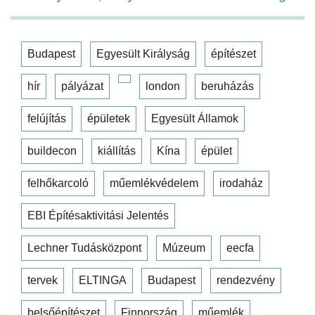
Budapest
Egyesült Királyság
építészet
hír
pályázat
london
beruházás
felújítás
épületek
Egyesült Államok
buildecon
kiállítás
Kína
épület
felhőkarcoló
műemlékvédelem
irodaház
EBI Építésaktivitási Jelentés
Lechner Tudásközpont
Múzeum
eecfa
tervek
ELTINGA
Budapest
rendezvény
belsőépítészet
Finnország
műemlék