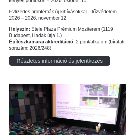
kényes pontokon – 2026. október 15.
Évtizedes problémák új kihívásokkal – tűzvédelem
2026 – 2026. november 12.
Helyszín:
Etele Plaza Prémium Moziterem (1119
Budapest, Hadak útja 1.)
Építészkamarai akkreditáció:
2 pont/alkalom (bírálati
sorszám: 2026/248)
Részletes információ és jelentkezés