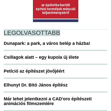
LEGOLVASOTTABB
Dunapark: a park, a város belép a házba!
Csillagok alatt – egy kupola új élete
Petíció az építészet jövőjéért
Elhunyt Dr. Bitó János építész
Már lehet jelentkezni a CAD'oro építészeti
animációs filmszemlére