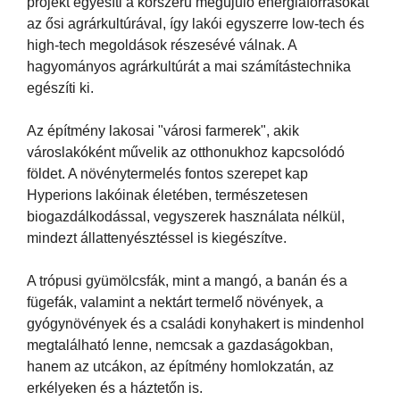
projekt egyesíti a korszerű megújuló energiaforrásokat
az ősi agrárkultúrával, így lakói egyszerre low-tech és
high-tech megoldások részesévé válnak. A
hagyományos agrárkultúrát a mai számítástechnika
egészíti ki.
Az építmény lakosai "városi farmerek", akik
városlakóként művelik az otthonukhoz kapcsolódó
földet. A növénytermelés fontos szerepet kap
Hyperions lakóinak életében, természetesen
biogazdálkodással, vegyszerek használata nélkül,
mindezt állattenyésztéssel is kiegészítve.
A trópusi gyümölcsfák, mint a mangó, a banán és a
fügefák, valamint a nektárt termelő növények, a
gyógynövények és a családi konyhakert is mindenhol
megtalálható lenne, nemcsak a gazdaságokban,
hanem az utcákon, az építmény homlokzatán, az
erkélyeken és a háztetőn is.