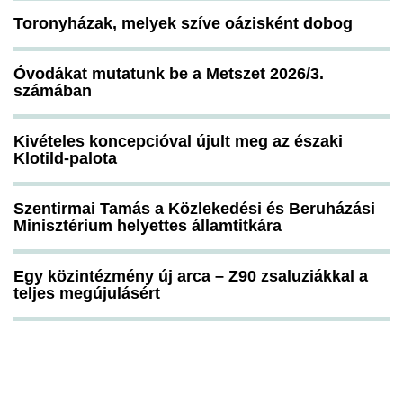
Toronyházak, melyek szíve oázisként dobog
Óvodákat mutatunk be a Metszet 2026/3.
számában
Kivételes koncepcióval újult meg az északi
Klotild-palota
Szentirmai Tamás a Közlekedési és Beruházási
Minisztérium helyettes államtitkára
Egy közintézmény új arca – Z90 zsaluziákkal a
teljes megújulásért