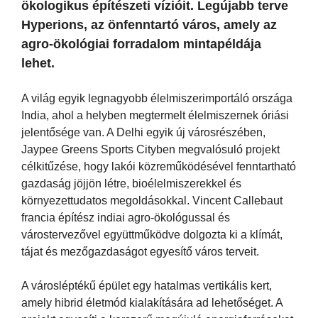
ökologikus építészeti vízióit. Legújabb terve
Hyperions, az önfenntartó város, amely az
agro-ökológiai forradalom mintapéldája
lehet.
A világ egyik legnagyobb élelmiszerimportáló országa
India, ahol a helyben megtermelt élelmiszernek óriási
jelentősége van. A Delhi egyik új városrészében,
Jaypee Greens Sports Cityben megvalósuló projekt
célkitűzése, hogy lakói közreműködésével fenntartható
gazdaság jöjjön létre, bioélelmiszerekkel és
környezettudatos megoldásokkal. Vincent Callebaut
francia építész indiai agro-ökológussal és
várostervezővel együttműködve dolgozta ki a klímát,
tájat és mezőgazdaságot egyesítő város terveit.
A városléptékű épület egy hatalmas vertikális kert,
amely hibrid életmód kialakítására ad lehetőséget. A