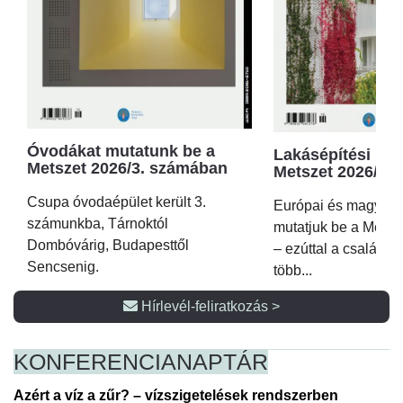
Óvodákat mutatunk be a
Lakásépítési kör
Metszet 2026/3. számában
Metszet 2026/2.
Csupa óvodaépület került 3.
Európai és magyar p
számunkba, Tárnoktól
mutatjuk be a Metsz
Dombóvárig, Budapesttől
– ezúttal a családi 
Sencsenig.
több...
Hírlevél-feliratkozás >
KONFERENCIA
NAPTÁR
Azért a víz a zűr? – vízszigetelések rendszerben