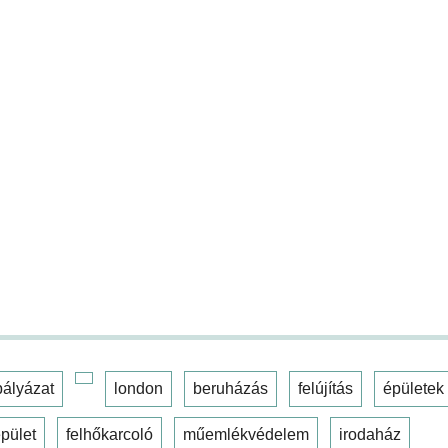
pályázat
london
beruházás
felújítás
épületek
pület
felhőkarcoló
műemlékvédelem
irodaház