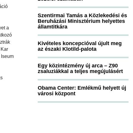
áció
Szentirmai Tamás a Közlekedési és
Beruházási Minisztérium helyettes
államtitkára
yet a
atkozó
ztrák
Kivételes koncepcióval újult meg
az északi Klotild-palota
 Kar
z Iseum
Egy közintézmény új arca – Z90
zsaluziákkal a teljes megújulásért
ás
Obama Center: Emlékmű helyett új
városi központ