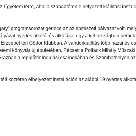
gyetem térre, ahol a szabadtéren elhelyezett kiállítási install
gary” programsorozat gerince az az építészeti pályázat volt, mel
ályázat nyertes alkotói és alkotásai egy a két országban bemut
 Erzsébet téri Gödör Klubban. A vándorkiállítás több hazai és os
gyetemi könyvtár új épületében, Pécsett a Pollack Mihály Műszaki
razban a repülőtér indulási csarnokában és Szombathelyen a
téri köztéren elhelyezett installáción az alábbi 19 nyertes alkot