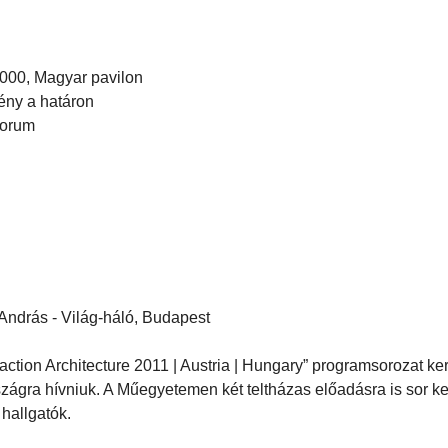
2000, Magyar pavilon
ény a határon
sforum
András - Világ-háló, Budapest
action Architecture 2011 | Austria | Hungary” programsorozat ke
ágra hívniuk. A Műegyetemen két teltházas előadásra is sor ker
hallgatók.