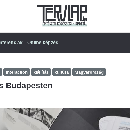
nferenciák
Online képzés
interaction
kiállítás
kultúra
Magyarország
tás Budapesten