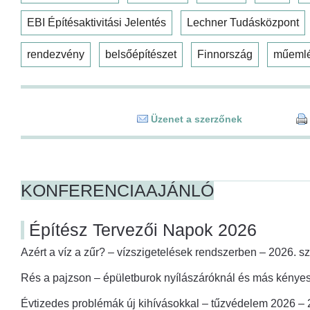
EBI Építésaktivitási Jelentés
Lechner Tudásközpont
rendezvény
belsőépítészet
Finnország
műeml
Üzenet a szerzőnek
KONFERENCIAAJÁNLÓ
Építész Tervezői Napok 2026
Azért a víz a zűr? – vízszigetelések rendszerben – 2026. s
Rés a pajzson – épületburok nyílászáróknál és más kényes
Évtizedes problémák új kihívásokkal – tűzvédelem 2026 –