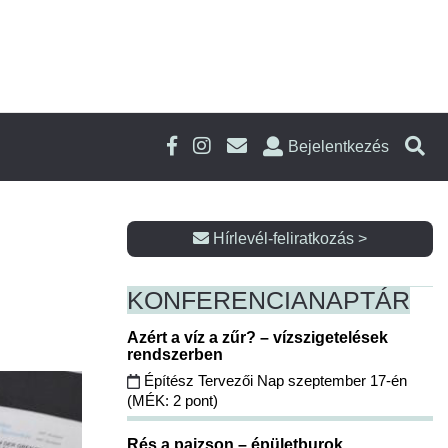
Bejelentkezés
Hírlevél-feliratkozás >
KONFERENCIA
NAPTÁR
Azért a víz a zűr? – vízszigetelések
rendszerben
Építész Tervezői Nap szeptember 17-én
(MÉK: 2 pont)
Rés a pajzson – épületburok