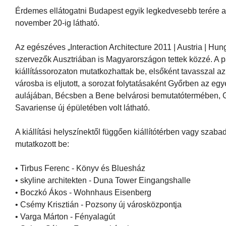
Érdemes ellátogatni Budapest egyik legkedvesebb terére az E
november 20-ig látható.
Az egészéves „Interaction Architecture 2011 | Austria | Hun
szervezők Ausztriában is Magyarországon tettek közzé. A p
kiállítássorozaton mutatkozhattak be, elsőként tavasszal az
városba is eljutott, a sorozat folytatásaként Győrben az e
aulájában, Bécsben a Bene belvárosi bemutatótermében, G
Savariense új épületében volt látható.
A kiállítási helyszínektől függően kiállítótérben vagy szabad
mutatkozott be:
• Tirbus Ferenc - Könyv és Bluesház
• skyline architekten - Duna Tower Eingangshalle
• Boczkó Ákos - Wohnhaus Eisenberg
• Csémy Krisztián - Pozsony új városközpontja
• Varga Márton - Fényalagút