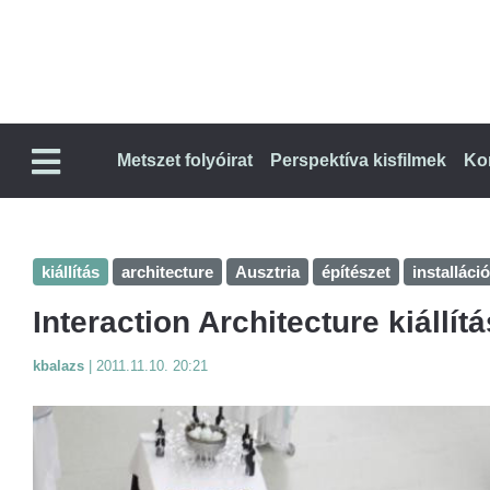
Metszet folyóirat
Perspektíva kisfilmek
Ko
kiállítás
architecture
Ausztria
építészet
installáció
Interaction Architecture kiállí
kbalazs
|
2011.11.10. 20:21