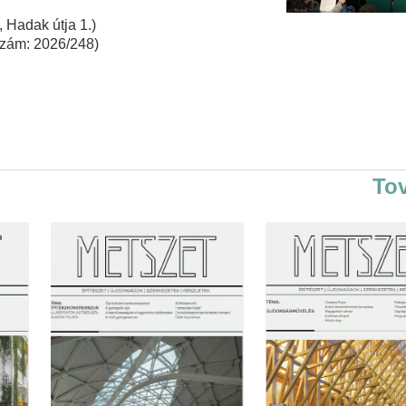
 Hadak útja 1.)
rszám: 2026/248)
To