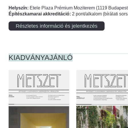
Helyszín:
Etele Plaza Prémium Moziterem (1119 Budapest,
Építészkamarai akkreditáció:
2 pont/alkalom (bírálati so
Részletes információ és jelentkezés
KIADVÁNYAJÁNLÓ