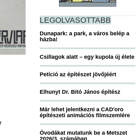
LEGOLVASOTTABB
Dunapark: a park, a város belép a
házba!
Csillagok alatt – egy kupola új élete
Petíció az építészet jövőjéért
Elhunyt Dr. Bitó János építész
Már lehet jelentkezni a CAD'oro
építészeti animációs filmszemlére
r
Óvodákat mutatunk be a Metszet
2026/3. számában