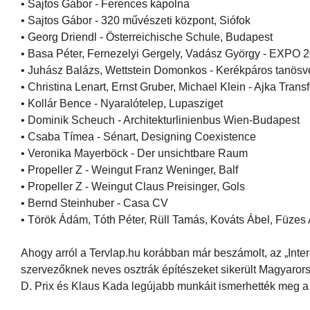
• Sajtos Gábor - Ferences kápolna
• Sajtos Gábor - 320 művészeti központ, Siófok
• Georg Driendl - Österreichische Schule, Budapest
• Basa Péter, Fernezelyi Gergely, Vadász György - EXPO 
• Juhász Balázs, Wettstein Domonkos - Kerékpáros tanösv
• Christina Lenart, Ernst Gruber, Michael Klein - Ajka Tran
• Kollár Bence - Nyaralótelep, Lupasziget
• Dominik Scheuch - Architekturlinienbus Wien-Budapest
• Csaba Tímea - Sénart, Designing Coexistence
• Veronika Mayerböck - Der unsichtbare Raum
• Propeller Z - Weingut Franz Weninger, Balf
• Propeller Z - Weingut Claus Preisinger, Gols
• Bernd Steinhuber - Casa CV
• Török Ádám, Tóth Péter, Rüll Tamás, Kováts Ábel, Füzes 
Ahogy arról a Tervlap.hu korábban már beszámolt, az „Inter
szervezőknek neves osztrák építészeket sikerült Magyarorsz
D. Prix és Klaus Kada legújabb munkáit ismerhették meg a 