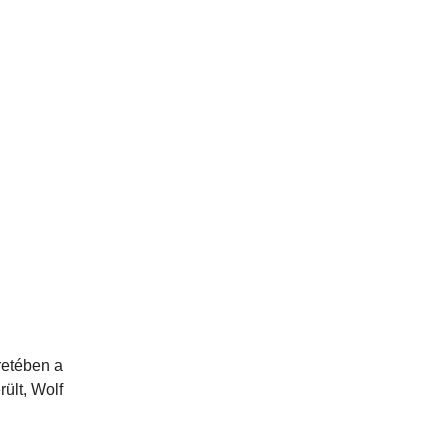
retében a
ült, Wolf