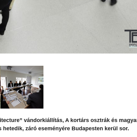
itecture” vándorkiállítás, A kortárs osztrák és magya
ás hetedik, záró eseményére Budapesten kerül sor.