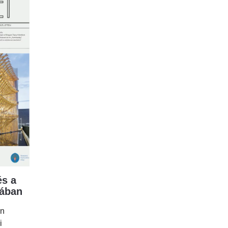
s a
mában
en
i