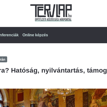
nferenciák
Online képzés
rán
a? Hatóság, nyilvántartás, támo