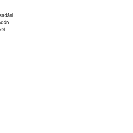
sadási,
nadón
kel