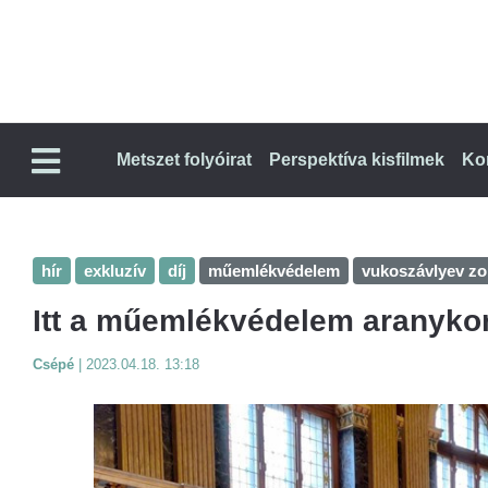
Metszet folyóirat
Perspektíva kisfilmek
Ko
hír
exkluzív
díj
műemlékvédelem
vukoszávlyev zo
Itt a műemlékvédelem aranykor
Csépé
|
2023.04.18. 13:18