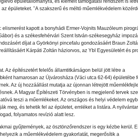
glévő épületállományra, és kiemelt támogatási rendszert is létr
 meg az épületeket. "A szakszerű és méltó műemlékvédelem közérd
: elismerést kapott a bonyhádi Ermer-Vojnits Mauzóleum pirogr
z Gábor) és a székesfehérvári Szent István-székesegyház impoz
ondozásért díjat a Györkönyi pincefalu gondozásáért Braun Zolt
eállításáért Kárpáti Zoltán háziorvos, az Ybl Egyesületért és pr
 Az építészetért felelős államtitkárságon belül jött létre a
bként hamarosan az Újvárosháza (Váci utca 62-64) épületébe fo
ek. Az új hozzáállást mutatja az újonnan létrejött műemlékfejle
zésnek. A Magyar Építészeti Törvényben is megjelenő tervek sze
áthatóvá teszi a műemlékeket. Az országos és helyi védelem egyb
 meg, és tehetik fel az épületet, emléket a listára. A nyilvánta
fogad, folyamatos revízió alatt lesz.
akmai gyűjtemények, az ösztönzőrendszer is egy kézbe kerül. 
 helyezik a műemlékvédelem gyakorlatát, megerősítik a