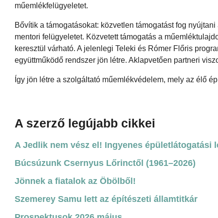
műemlékfelügyeletet.
Bővítik a támogatásokat: közvetlen támogatást fog nyújtan
mentori felügyeletet. Közvetett támogatás a műemléktulaj
keresztül várható. A jelenlegi Teleki és Rómer Flőris prog
együttműködő rendszer jön létre. Aklapvetően partneri vis
Így jön létre a szolgáltató műemlékvédelem, mely az élő ép
A szerző legújabb cikkei
A Jedlik nem vész el! Ingyenes épületlátogatási 
Búcsúzunk Csernyus Lőrinctől (1961–2026)
Jönnek a fiatalok az Öbölből!
Szemerey Samu lett az építészeti államtitkár
Prospektusok 2026 május