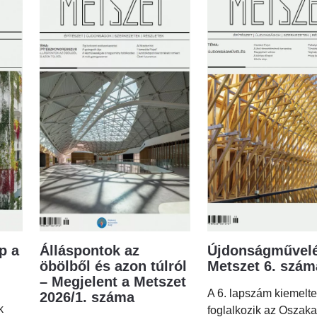
p a
Álláspontok az
Újdonságművelé
öbölből és azon túlról
Metszet 6. szá
– Megjelent a Metszet
A 6. lapszám kiemelt
2026/1. száma
k
foglalkozik az Oszaka