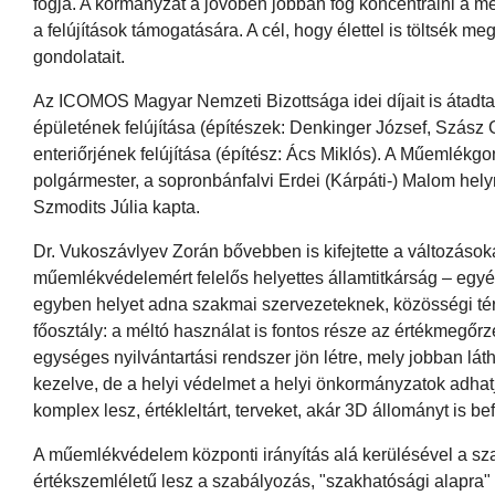
fogja. A kormányzat a jövőben jobban fog koncentrálni a me
a felújítások támogatására. A cél, hogy élettel is töltsék
gondolatait.
Az ICOMOS Magyar Nemzeti Bizottsága idei díjait is átadta
épületének felújítása (építészek: Denkinger József, Szás
enteriőrjének felújítása (építész: Ács Miklós). A Műemlékg
polgármester, a sopronbánfalvi Erdei (Kárpáti-) Malom helyr
Szmodits Júlia kapta.
Dr. Vukoszávlyev Zorán bővebben is kifejtette a változásokat.
műemlékvédelemért felelős helyettes államtitkárság – egyé
egyben helyet adna szakmai szervezeteknek, közösségi térn
főosztály: a méltó használat is fontos része az értékmegőr
egységes nyilvántartási rendszer jön létre, mely jobban l
kezelve, de a helyi védelmet a helyi önkormányzatok adhatják
komplex lesz, értékleltárt, terveket, akár 3D állományt is be
A műemlékvédelem központi irányítás alá kerülésével a sz
értékszemléletű lesz a szabályozás, "szakhatósági alapra"