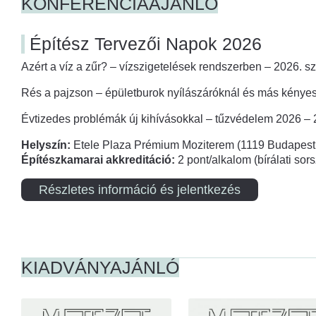
KONFERENCIAAJÁNLÓ
Építész Tervezői Napok 2026
Azért a víz a zűr? – vízszigetelések rendszerben – 2026. s
Rés a pajzson – épületburok nyílászáróknál és más kényes
Évtizedes problémák új kihívásokkal – tűzvédelem 2026 –
Helyszín:
Etele Plaza Prémium Moziterem (1119 Budapest,
Építészkamarai akkreditáció:
2 pont/alkalom (bírálati so
Részletes információ és jelentkezés
KIADVÁNYAJÁNLÓ