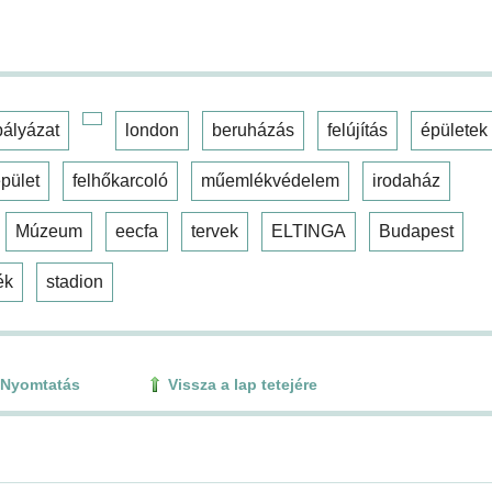
pályázat
london
beruházás
felújítás
épületek
pület
felhőkarcoló
műemlékvédelem
irodaház
Múzeum
eecfa
tervek
ELTINGA
Budapest
ék
stadion
Nyomtatás
Vissza a lap tetejére