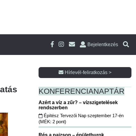
Bejelentkezés
Hírlevél-feliratkozás >
gatás
KONFERENCIA
NAPTÁR
Azért a víz a zűr? – vízszigetelések
rendszerben
Építész Tervezői Nap szeptember 17-én
(MÉK: 2 pont)
Rés a pajzson – épületburok