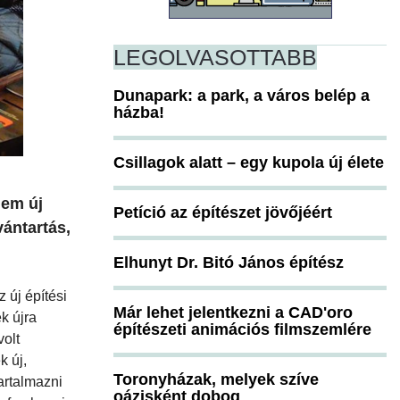
LEGOLVASOTTABB
Dunapark: a park, a város belép a
házba!
Csillagok alatt – egy kupola új élete
lem új
Petíció az építészet jövőjéért
vántartás,
Elhunyt Dr. Bitó János építész
 új építési
Már lehet jelentkezni a CAD'oro
k újra
építészeti animációs filmszemlére
volt
k új,
Toronyházak, melyek szíve
artalmazni
oázisként dobog