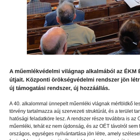
A műemlékvédelmi világnap alkalmából az ÉKM É
útjait. Központi örökségvédelmi rendszer jön létr
új támogatási rendszer, új hozzáállás.
A 40. alkalommal ünnepelt műemléki vlágnak mérföldkő les
törvény tartalmazza aúj szervezeti struktúrát, és a terület 
hatósági feladatköre lesz. A rendszer része továbbra is az O
műemléki, tehát ez nem újdonság, és az OÉT távolról sem for
országos, egységes nyilvántartása jön létre, amely széleseb