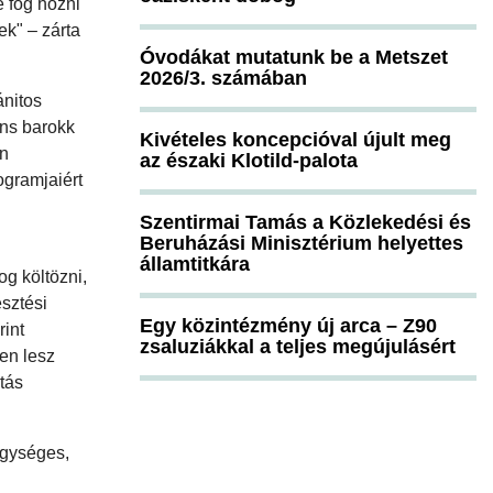
e fog hozni
ek" – zárta
Óvodákat mutatunk be a Metszet
2026/3. számában
ánitos
áns barokk
Kivételes koncepcióval újult meg
án
az északi Klotild-palota
ogramjaiért
Szentirmai Tamás a Közlekedési és
Beruházási Minisztérium helyettes
államtitkára
g költözni,
sztési
Egy közintézmény új arca – Z90
rint
zsaluziákkal a teljes megújulásért
en lesz
rtás
Egységes,