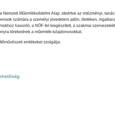
i a Nemzeti Műemlékvédelmi Alap, ideértve az intézményi, tanác
donosok számára a személyi jövedelem adón, illetéken, ingatla
ramokhoz hasonló, a NÖF-fel kiegészített, a szakmai szervezetek
zonyra törekednek a műemlék-tulajdonosokkal.
ítőművészeti emlékeket szolgálja.
lehetőség