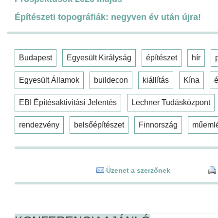
Építészeti topográfiák: negyven év után újra!
Budapest
Egyesült Királyság
építészet
hír
Egyesült Államok
buildecon
kiállítás
Kína
é
EBI Építésaktivitási Jelentés
Lechner Tudásközpont
rendezvény
belsőépítészet
Finnország
műeml
Üzenet a szerzőnek