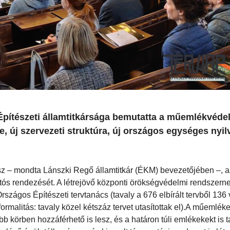
pítészeti államtitkársága bemutatta a műemlékvéde
e, új szervezeti struktúra, új országos egységes nyil
z – mondta Lánszki Regő államtitkár (ÉKM) bevezetőjében –, az
tartós rendezését. A létrejövő központi örökségvédelmi rendszerne
rszágos Építészeti tervtanács (tavaly a 676 elbírált tervből 136 
malitás: tavaly közel kétszáz tervet utasítottak el).A műemléke
b körben hozzáférhető is lesz, és a határon túli emlékekekt is t