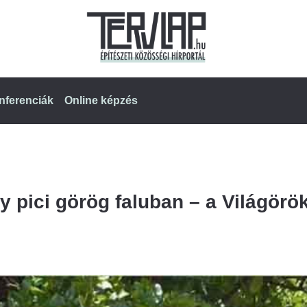
nferenciák
Online képzés
 pici görög faluban – a Világörö