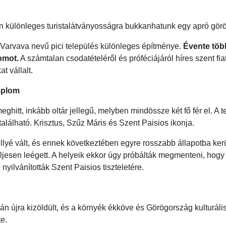
 különleges turistalátványosságra bukkanhatunk egy apró görö
 Varvava nevű pici település különleges építménye.
Évente töb
omot.
A számtalan csodatételéről és próféciájáról híres szent fi
t vállalt.
emplom
ghitt, inkább oltár jellegű, melyben mindössze két fő fér el. A t
alálható. Krisztus, Szűz Máris és Szent Paisios ikonja.
yé vált, és ennek következtében egyre rosszabb állapotba kerü
teljesen leégett. A helyeik ekkor úgy próbálták megmenteni, hog
nyilvánították Szent Paisios tiszteletére.
 újra kizöldült, és a környék ékköve és Görögország kulturális 
te.