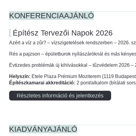
KONFERENCIAAJÁNLÓ
Építész Tervezői Napok 2026
Azért a víz a zűr? – vízszigetelések rendszerben – 2026. s
Rés a pajzson – épületburok nyílászáróknál és más kényes
Évtizedes problémák új kihívásokkal – tűzvédelem 2026 –
Helyszín:
Etele Plaza Prémium Moziterem (1119 Budapest,
Építészkamarai akkreditáció:
2 pont/alkalom (bírálati so
Részletes információ és jelentkezés
KIADVÁNYAJÁNLÓ