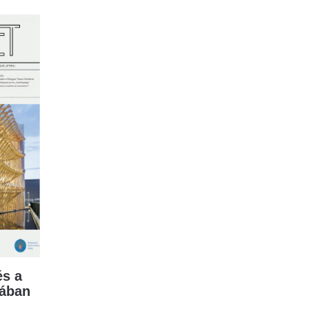
s a
mában