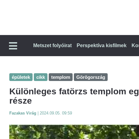
Metszet folyóirat
Perspektíva kisfilmek
Ko
épületek
cikk
templom
Görögország
Különleges fatörzs templom egy
része
Fazakas Virág
|
2024.09.05. 09:59