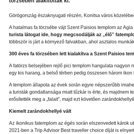
törzsében alakították ki.
Görögország északnyugati részén, Konitsa város közelében
A hatalmas fa törzsébe vájt Szent Paisios templom az Agia
turista látogat ide, hogy megcsodálják az „élő” fatempl
többször is járt a környező falvakban, ahol asztalos munkáka
300 éves fa törzsében lett kialakítva a Szent Paisios t
A fatörzs belsejében rejlő pici templom hangulata nagyon me
egy kis harang, a belső térben pedig összesen három ikon t
A templom állapota az évek során egyre népszerűbb imahell
a turisták gondatlansága miatt tűzkár is érte, és majdnem 
erősítették meg a „falait”, majd ezt követően zarándokhellyé 
Kiemelt zarándokhellyé vált
Az ikonikus fatemplom az égés során elszenvedett károk után
2021-ben a Trip Advisor Best traveller choice díját is elnyer