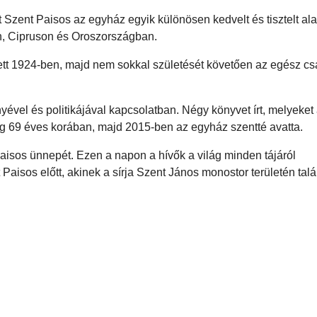
t Szent Paisos az egyház egyik különösen kedvelt és tisztelt ala
n, Cipruson és Oroszországban.
tt 1924-ben, majd nem sokkal születését követően az egész cs
yével és politikájával kapcsolatban. Négy könyvet írt, melyeket
eg 69 éves korában, majd 2015-ben az egyház szentté avatta.
isos ünnepét. Ezen a napon a hívők a világ minden tájáról
Paisos előtt, akinek a sírja Szent János monostor területén talá