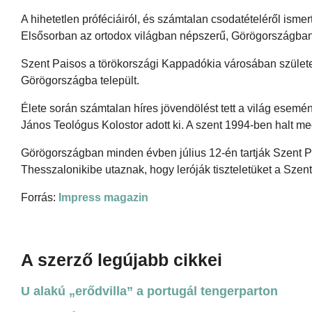
A hihetetlen próféciáiról, és számtalan csodatételéről ismer
Elsősorban az ortodox világban népszerű, Görögországba
Szent Paisos a törökországi Kappadókia városában születe
Görögországba települt.
Élete során számtalan híres jövendölést tett a világ esemén
János Teológus Kolostor adott ki. A szent 1994-ben halt m
Görögországban minden évben július 12-én tartják Szent Pa
Thesszalonikibe utaznak, hogy leróják tiszteletüket a Szent 
Forrás:
Impress magazin
A szerző legújabb cikkei
U alakú „erődvilla” a portugál tengerparton