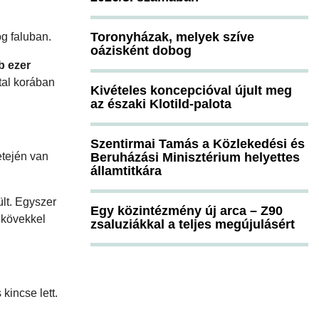
Toronyházak, melyek szíve
g faluban.
oázisként dobog
b ezer
atal korában
Kivételes koncepcióval újult meg
az északi Klotild-palota
Szentirmai Tamás a Közlekedési és
etején van
Beruházási Minisztérium helyettes
államtitkára
lt. Egyszer
Egy közintézmény új arca – Z90
y kövekkel
zsaluziákkal a teljes megújulásért
kincse lett.