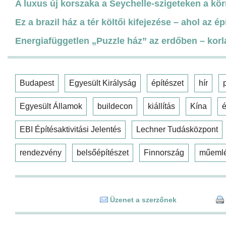
A luxus új korszaka a Seychelle-szigeteken a kö
Ez a brazil ház a tér költői kifejezése – ahol az é
Energiafüggetlen „Puzzle ház” az erdőben – korlá
Budapest
Egyesült Királyság
építészet
hír
Egyesült Államok
buildecon
kiállítás
Kína
é
EBI Építésaktivitási Jelentés
Lechner Tudásközpont
rendezvény
belsőépítészet
Finnország
műeml
Üzenet a szerzőnek