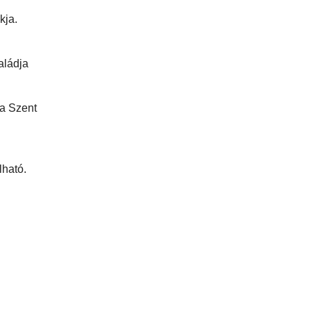
kja.
aládja
 a Szent
lható.