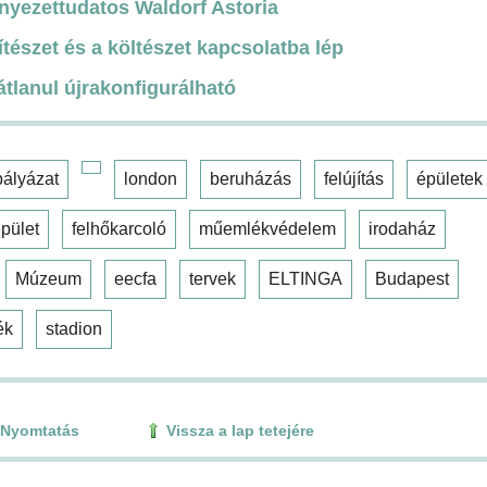
rnyezettudatos Waldorf Astoria
pítészet és a költészet kapcsolatba lép
tlanul újrakonfigurálható
pályázat
london
beruházás
felújítás
épületek
pület
felhőkarcoló
műemlékvédelem
irodaház
Múzeum
eecfa
tervek
ELTINGA
Budapest
ék
stadion
Nyomtatás
Vissza a lap tetejére