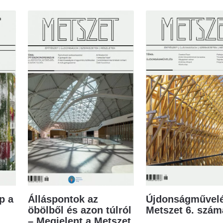
p a
Álláspontok az
Újdonságművelé
öbölből és azon túlról
Metszet 6. szá
– Megjelent a Metszet