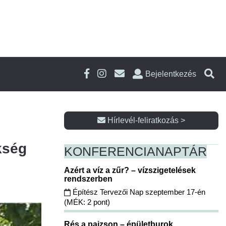
Bejelentkezés
Hírlevél-feliratkozás >
kség
KONFERENCIA
NAPTÁR
Azért a víz a zűr? – vízszigetelések
rendszerben
Építész Tervezői Nap szeptember 17-én
(MÉK: 2 pont)
Rés a pajzson – épületburok