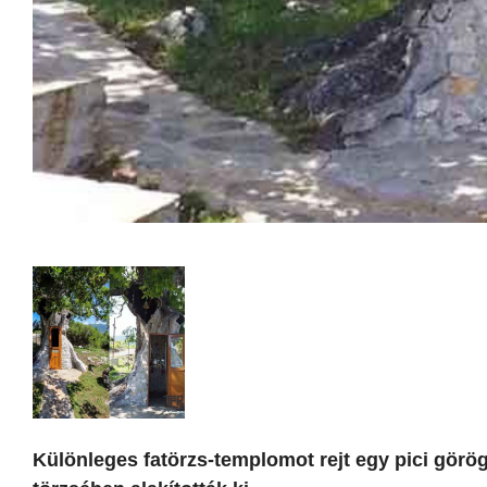
Különleges fatörzs-templomot rejt egy pici görög 