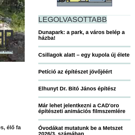
LEGOLVASOTTABB
Dunapark: a park, a város belép a
házba!
Csillagok alatt – egy kupola új élete
Petíció az építészet jövőjéért
Elhunyt Dr. Bitó János építész
Már lehet jelentkezni a CAD'oro
építészeti animációs filmszemlére
s, élő fa
Óvodákat mutatunk be a Metszet
2026/3. számában