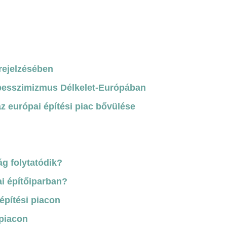
rejelzésében
pesszimizmus Délkelet-Európában
az európai építési piac bővülése
ág folytatódik?
i építőiparban?
építési piacon
 piacon