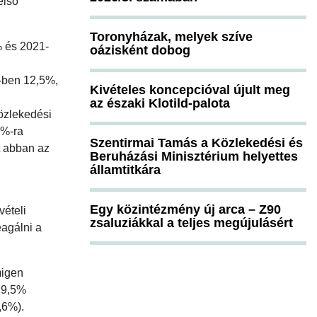
első
Toronyházak, melyek szíve
 és 2021-
oázisként dobog
1-ben 12,5%,
Kivételes koncepcióval újult meg
az északi Klotild-palota
özlekedési
8%-ra
Szentirmai Tamás a Közlekedési és
t abban az
Beruházási Minisztérium helyettes
államtitkára
Egy közintézmény új arca – Z90
vételi
zsaluziákkal a teljes megújulásért
eagálni a
migen
(79,5%
,6%).