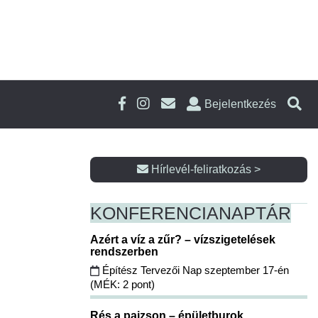
Bejelentkezés
Hírlevél-feliratkozás >
KONFERENCIA
NAPTÁR
Azért a víz a zűr? – vízszigetelések
rendszerben
Építész Tervezői Nap szeptember 17-én
(MÉK: 2 pont)
Rés a pajzson – épületburok