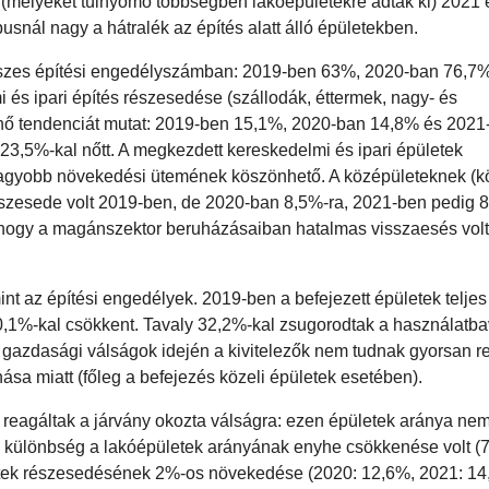
k (melyeket túlnyomó többségben lakóépületekre adtak ki) 2021 
usnál nagy a hátralék az építés alatt álló épületekben.
szes építési engedélyszámban: 2019-ben 63%, 2020-ban 76,7%
és ipari építés részesedése (szállodák, éttermek, nagy- és
kkenő tendenciát mutat: 2019-ben 15,1%, 2020-ban 14,8% és 202
3,5%-kal nőtt. A megkezdett kereskedelmi és ipari épületek
agyobb növekedési ütemének köszönhető. A középületeknek (k
részesede volt 2019-ben, de 2020-ban 8,5%-ra, 2021-ben pedig 
 hogy a magánszektor beruházásaiban hatalmas visszaesés vol
t az építési engedélyek. 2019-ben a befejezett épületek teljes
60,1%-kal csökkent. Tavaly 32,2%-kal zsugorodtak a használatba
y gazdasági válságok idején a kivitelezők nem tudnak gyorsan r
nása miatt (főleg a befejezés közeli épületek esetében).
n reagáltak a járvány okozta válságra: ezen épületek aránya ne
ltó különbség a lakóépületek arányának enyhe csökkenése volt 
ületek részesedésének 2%-os növekedése (2020: 12,6%, 2021: 14