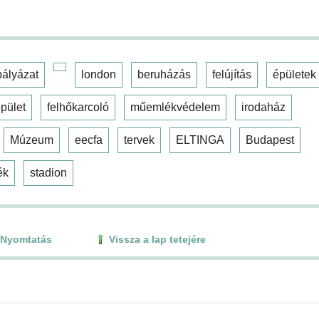
pályázat
london
beruházás
felújítás
épületek
pület
felhőkarcoló
műemlékvédelem
irodaház
Múzeum
eecfa
tervek
ELTINGA
Budapest
ék
stadion
Nyomtatás
Vissza a lap tetejére