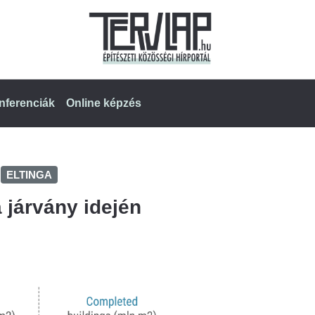
nferenciák
Online képzés
ELTINGA
járvány idején