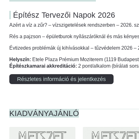
Építész Tervezői Napok 2026
Azért a víz a zűr? – vízszigetelések rendszerben – 2026. s
Rés a pajzson – épületburok nyílászáróknál és más kényes
Évtizedes problémák új kihívásokkal – tűzvédelem 2026 –
Helyszín:
Etele Plaza Prémium Moziterem (1119 Budapest,
Építészkamarai akkreditáció:
2 pont/alkalom (bírálati so
Részletes információ és jelentkezés
KIADVÁNYAJÁNLÓ