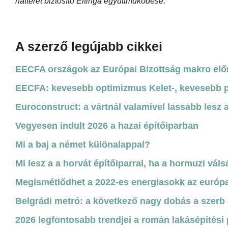
hátteret biztosító Eltinga együttműködése.
A szerző legújabb cikkei
EECFA országok az Európai Bizottság makro elő
EECFA: kevesebb optimizmus Kelet-, kevesebb 
Euroconstruct: a vártnál valamivel lassabb lesz 
Vegyesen indult 2026 a hazai építőiparban
Mi a baj a német különalappal?
Mi lesz a a horvát építőiparral, ha a hormuzi váls
Megismétlődhet a 2022-es energiasokk az európa
Belgrádi metró: a következő nagy dobás a szerb 
2026 legfontosabb trendjei a román lakásépítési