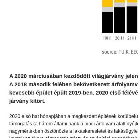
A 2020 márciusában kezdődött világjárvány jele
A 2018 második felében bekövetkezett árfolyamvá
kevesebb épület épült 2019-ben. 2020 első félév
járvány kitört.
2020 első hat hónapjában a megkezdett építések körülbel
támogatás (a három állami bank a piaci árfolyam alatt nyújto
nagymértékben ösztönözte a lakáskeresletet és lakásügylete