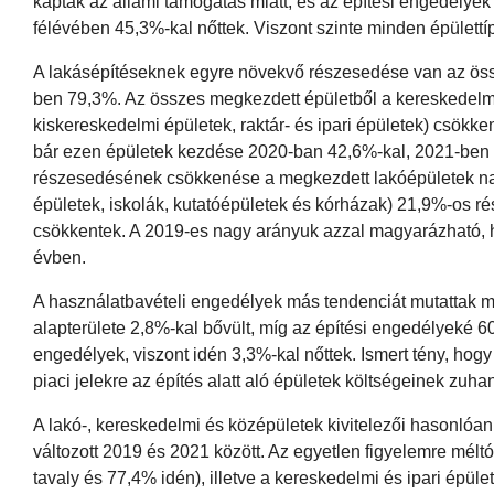
kaptak az állami támogatás miatt, és az építési engedélye
félévében 45,3%-kal nőttek. Viszont szinte minden épülettíp
A lakásépítéseknek egyre növekvő részesedése van az ös
ben 79,3%. Az összes megkezdett épületből a kereskedelmi 
kiskereskedelmi épületek, raktár- és ipari épületek) csö
bár ezen épületek kezdése 2020-ban 42,6%-kal, 2021-ben 2
részesedésének csökkenése a megkezdett lakóépületek n
épületek, iskolák, kutatóépületek és kórházak) 21,9%-os 
csökkentek. A 2019-es nagy arányuk azzal magyarázható,
évben.
A használatbavételi engedélyek más tendenciát mutattak min
alapterülete 2,8%-kal bővült, míg az építési engedélyeké 
engedélyek, viszont idén 3,3%-kal nőttek. Ismert tény, hog
piaci jelekre az építés alatt aló épületek költségeinek zuha
A lakó-, kereskedelmi és középületek kivitelezői hasonlóa
változott 2019 és 2021 között. Az egyetlen figyelemre mé
tavaly és 77,4% idén), illetve a kereskedelmi és ipari ép