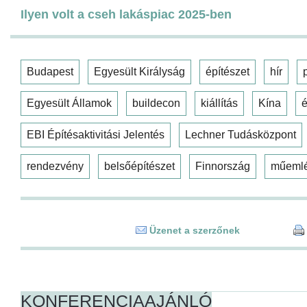
Ilyen volt a cseh lakáspiac 2025-ben
Budapest
Egyesült Királyság
építészet
hír
Egyesült Államok
buildecon
kiállítás
Kína
é
EBI Építésaktivitási Jelentés
Lechner Tudásközpont
rendezvény
belsőépítészet
Finnország
műeml
Üzenet a szerzőnek
KONFERENCIAAJÁNLÓ