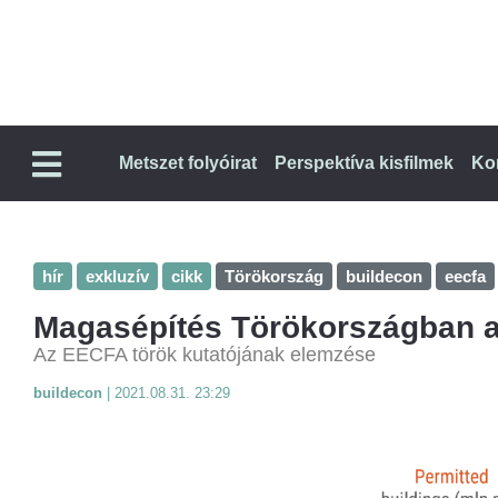
Metszet folyóirat
Perspektíva kisfilmek
Ko
hír
exkluzív
cikk
Törökország
buildecon
eecfa
Magasépítés Törökországban a 
Az EECFA török kutatójának elemzése
buildecon
|
2021.08.31. 23:29