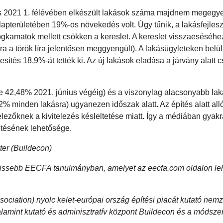
 és 2021 1. félévében elkészült lakások száma majdnem megegye
alapterületében 19%-os növekedés volt. Úgy tűnik, a lakásfejles
gkamatok mellett csökken a kereslet. A kereslet visszaeséséhe
a a török líra jelentősen meggyengült). A lakásügyleteken belül
kesítés 18,9%-át tették ki. Az új lakások eladása a járvány alatt 
te 42,48% 2021. június végéig) és a viszonylag alacsonyabb lak
% minden lakásra) ugyanezen időszak alatt. Az építés alatt all
elezőknek a kivitelezés késleltetése miatt. Így a médiában gyakr
etésének lehetősége.
zter (Buildecon)
egfrissebb EECFA tanulmányban, amelyet az eecfa.com oldalon le
iation) nyolc kelet-európai ország építési piacát kutató nemz
 valamint kutató és adminisztratív központ Buildecon és a módsze