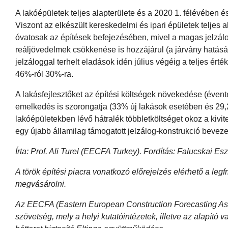
A lakóépületek teljes alapterülete és a 2020 1. félévében
Viszont az elkészült kereskedelmi és ipari épületek teljes 
óvatosak az építések befejezésében, mivel a magas jelzálo
reáljövedelmek csökkenése is hozzájárul (a járvány hatásár
jelzáloggal terhelt eladások idén július végéig a teljes érté
46%-ról 30%-ra.
A lakásfejlesztőket az építési költségek növekedése (éven
emelkedés is szorongatja (33% új lakások esetében és 29,2
lakóépületekben lévő hátralék többletköltséget okoz a kivit
egy újabb államilag támogatott jelzálog-konstrukció bevez
Írta: Prof. Ali Turel (EECFA Turkey). Fordítás: Falucskai Es
A török építési piacra vonatkozó előrejelzés elérhető a l
megvásárolni.
Az EECFA (Eastern European Construction Forecasting Assoc
szövetség, mely a helyi kutatóintézetek, illetve az alapító