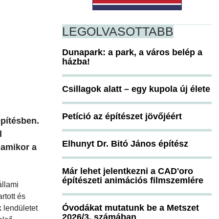
LEGOLVASOTTABB
Dunapark: a park, a város belép a
házba!
Csillagok alatt – egy kupola új élete
Petíció az építészet jövőjéért
pítésben.
l
Elhunyt Dr. Bitó János építész
 amikor a
Már lehet jelentkezni a CAD'oro
építészeti animációs filmszemlére
állami
rtott és
Óvodákat mutatunk be a Metszet
 lendületet
2026/3. számában