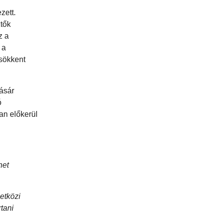
zett.
ztők
z a
 a
csökkent
ásár
ó
an előkerül
het
etközi
rtani