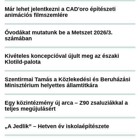
Már lehet jelentkezni a CAD'oro építészeti
animációs filmszemlére
Óvodákat mutatunk be a Metszet 2026/3.
számában
Kivételes koncepcióval újult meg az északi
Klotild-palota
Szentirmai Tamás a Közlekedési és Beruházási
Minisztérium helyettes államtitkára
Egy közintézmény új arca – Z90 zsaluziákkal a
teljes megújulásért
„A Jedlik” – Hetven év iskolaépítészete