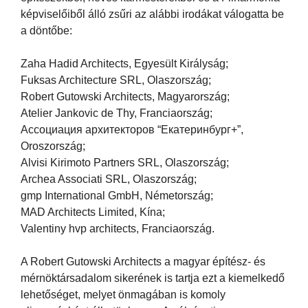
képviselőiből álló zsűri az alábbi irodákat válogatta be
a döntőbe:
Zaha Hadid Architects, Egyesült Királyság;
Fuksas Architecture SRL, Olaszország;
Robert Gutowski Architects, Magyarország;
Atelier Jankovic de Thy, Franciaország;
Ассоциация архитекторов “Екатеринбург+”,
Oroszország;
Alvisi Kirimoto Partners SRL, Olaszország;
Archea Associati SRL, Olaszország;
gmp International GmbH, Németország;
MAD Architects Limited, Kína;
Valentiny hvp architects, Franciaország.
A Robert Gutowski Architects a magyar építész- és
mérnöktársadalom sikerének is tartja ezt a kiemelkedő
lehetőséget, melyet önmagában is komoly