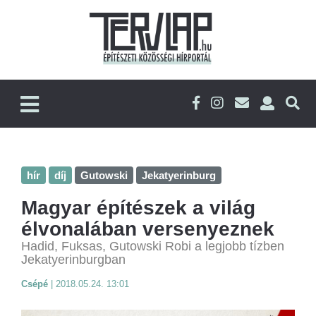
hír
díj
Gutowski
Jekatyerinburg
Magyar építészek a világ
élvonalában versenyeznek
Hadid, Fuksas, Gutowski Robi a legjobb tízben
Jekatyerinburgban
Csépé
|
2018.05.24. 13:01