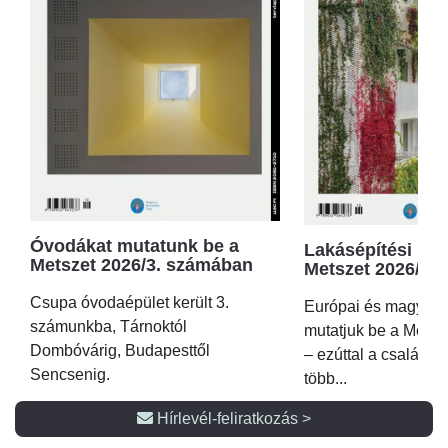
Óvodákat mutatunk be a
Lakásépítési kör
Metszet 2026/3. számában
Metszet 2026/2.
Csupa óvodaépület került 3.
Európai és magyar p
számunkba, Tárnoktól
mutatjuk be a Metsz
Dombóvárig, Budapesttől
– ezúttal a családi 
Sencsenig.
több...
Hírlevél-feliratkozás >