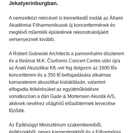
Jekatyerinburgban.
A nemzetközi mércével is kiemelkedő irodák az Állami
Akadémiai Filharmonikusok új koncerttermének és
meglévő műemlék épületének rekonstrukiójáért
versenyeznek tovább.
A Robert Gutowski Architects a pannonhalmi díszterem
és a litvániai M.K. Čiurlionis Concert Centre után újra
az Arató Akusztikai Kft.-vel fog dolgozni az 1600 fős
koncertterem és a 350 fő befogadására alkalmas
kamaraterem akusztikai kialakításán, valamint
elfogadta felkérésüket az együttműködésre
vonatkozóan a dán Gade & Mortensen Akustik A/S,
akiknek nevéhez világhírű előadótermek tervezése
fűződik.
Az Építésügyi Minisztérium szakembereiből,
építészekből, neves karmesterekből és a Filharmónia