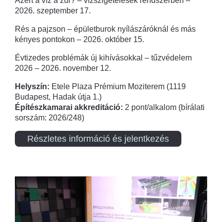
Azért a víz a zűr? – vízszigetelések rendszerben –
2026. szeptember 17.
Rés a pajzson – épületburok nyílászáróknál és más
kényes pontokon – 2026. október 15.
Évtizedes problémák új kihívásokkal – tűzvédelem
2026 – 2026. november 12.
Helyszín:
Etele Plaza Prémium Moziterem (1119
Budapest, Hadak útja 1.)
Építészkamarai akkreditáció:
2 pont/alkalom (bírálati
sorszám: 2026/248)
Részletes információ és jelentkezés