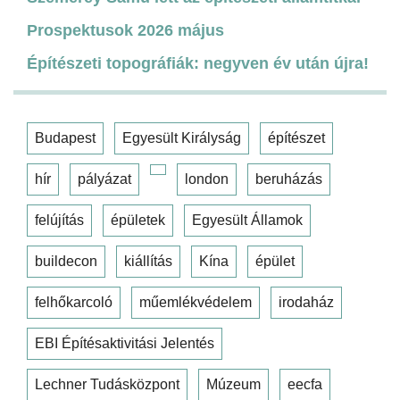
Prospektusok 2026 május
Építészeti topográfiák: negyven év után újra!
Budapest
Egyesült Királyság
építészet
hír
pályázat
london
beruházás
felújítás
épületek
Egyesült Államok
buildecon
kiállítás
Kína
épület
felhőkarcoló
műemlékvédelem
irodaház
EBI Építésaktivitási Jelentés
Lechner Tudásközpont
Múzeum
eecfa