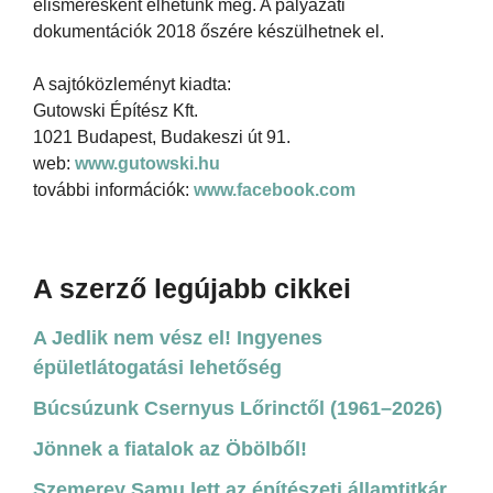
elismerésként élhetünk meg. A pályázati
dokumentációk 2018 őszére készülhetnek el.
A sajtóközleményt kiadta:
Gutowski Építész Kft.
1021 Budapest, Budakeszi út 91.
web:
www.gutowski.hu
további információk:
www.facebook.com
A szerző legújabb cikkei
A Jedlik nem vész el! Ingyenes
épületlátogatási lehetőség
Búcsúzunk Csernyus Lőrinctől (1961–2026)
Jönnek a fiatalok az Öbölből!
Szemerey Samu lett az építészeti államtitkár