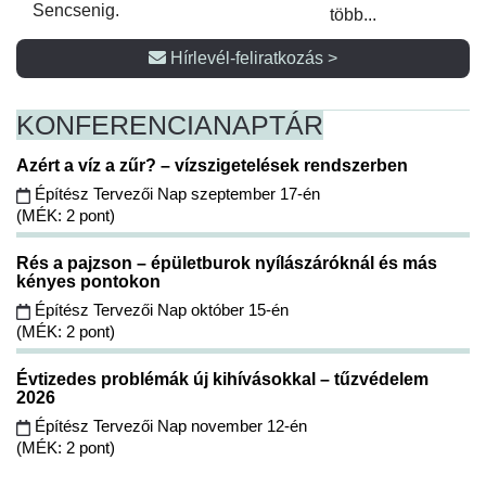
Sencsenig.
több...
Hírlevél-feliratkozás >
KONFERENCIA
NAPTÁR
Azért a víz a zűr? – vízszigetelések rendszerben
Építész Tervezői Nap szeptember 17-én
(MÉK: 2 pont)
Rés a pajzson – épületburok nyílászáróknál és más
kényes pontokon
Építész Tervezői Nap október 15-én
(MÉK: 2 pont)
Évtizedes problémák új kihívásokkal – tűzvédelem
2026
Építész Tervezői Nap november 12-én
(MÉK: 2 pont)