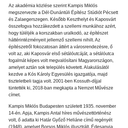
Az akadémia közlése szerint Kampis Miklós
megszervezte a Dél-Dunántúli Építész Stúdiót Pécsett
és Zalaegerszegen. Később Keszthelyt és Kaposvárt
összefogva hozzákezdett a szellemi munkához azért,
hogy túléljék a korszakban uralkodó, az építészet
háttérintézményeit jellemző szellemi nihilt. Az
építészetről fokozatosan áttért a városrendezésre, ő
volt az, aki Kaposvár első sétálóutcáját, a sétálóutca
fogalmát képes volt megvalósítani Magyarországon,
amelyet aztán sok település követett. Alakulásától
kezdve a Kós Károly Egyesülés igazgatója, majd
tiszteletbeli tagja volt. 2001-ben Kossuth-díjjal
tüntették ki, 2018-ban megkapta a Nemzet Művésze
címet.
Kampis Miklós Budapesten született 1935. november
14-én. Apja, Kampis Antal híres művészettörténész
volt, ő adatta ki Határ Győző Heliáne című regényét
(1948), amelyet Borsos Miklós illusztrált. Édesanyja