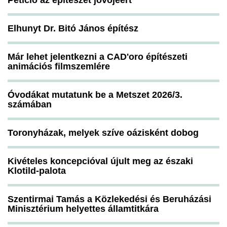
Petíció az építészet jövőjéért
Elhunyt Dr. Bitó János építész
Már lehet jelentkezni a CAD'oro építészeti
animációs filmszemlére
Óvodákat mutatunk be a Metszet 2026/3.
számában
Toronyházak, melyek szíve oázisként dobog
Kivételes koncepcióval újult meg az északi
Klotild-palota
Szentirmai Tamás a Közlekedési és Beruházási
Minisztérium helyettes államtitkára