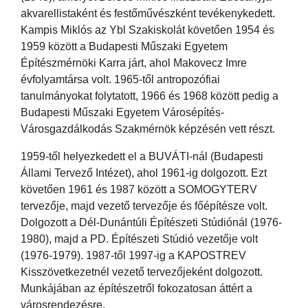
akvarellistaként és festőművészként tevékenykedett.
Kampis Miklós az Ybl Szakiskolát követően 1954 és
1959 között a Budapesti Műszaki Egyetem
Építészmérnöki Karra járt, ahol Makovecz Imre
évfolyamtársa volt. 1965-től antropozófiai
tanulmányokat folytatott, 1966 és 1968 között pedig a
Budapesti Műszaki Egyetem Városépítés-
Városgazdálkodás Szakmérnök képzésén vett részt.
1959-től helyezkedett el a BUVÁTI-nál (Budapesti
Állami Tervező Intézet), ahol 1961-ig dolgozott. Ezt
követően 1961 és 1987 között a SOMOGYTERV
tervezője, majd vezető tervezője és főépítésze volt.
Dolgozott a Dél-Dunántúli Építészeti Stúdiónál (1976-
1980), majd a PD. Építészeti Stúdió vezetője volt
(1976-1979). 1987-től 1997-ig a KAPOSTREV
Kisszövetkezetnél vezető tervezőjeként dolgozott.
Munkájában az építészetről fokozatosan áttért a
városrendezésre.