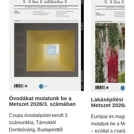
Óvodákat mutatunk be a
Lakásépítési kör
Metszet 2026/3. számában
Metszet 2026/2.
Csupa óvodaépület került 3.
Európai és magyar p
számunkba, Tárnoktól
mutatjuk be a Metsz
Dombóvárig, Budapesttől
– ezúttal a családi 