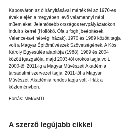
Kaposváron az ő irányításával mérték fel az 1970-es
évek elején a megyében lévő valamennyi népi
műemléket. Jelentősebb országos tervpályázatokon
indult sikerrel (Hollókő, Ófalu foghíjbeépítések,
Velence-tavi hétvégi házak). 1970 és 1989 között tagja
volt a Magyar Építőművészek Szövetségének. A Kós
Károly Egyesülés alapítója (1988), 1989 és 2004
között igazgatója, majd 2003-tól örökös tagja volt.
2000-től 2011-ig a Magyar Művészeti Akadémia
társadalmi szervezet tagja, 2011-től a Magyar
Művészeti Akadémia rendes tagja volt - írták a
közleményben.
Forrás: MMA/MTI
A szerző legújabb cikkei