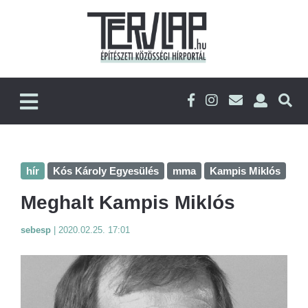
hír
Kós Károly Egyesülés
mma
Kampis Miklós
Meghalt Kampis Miklós
sebesp
|
2020.02.25. 17:01