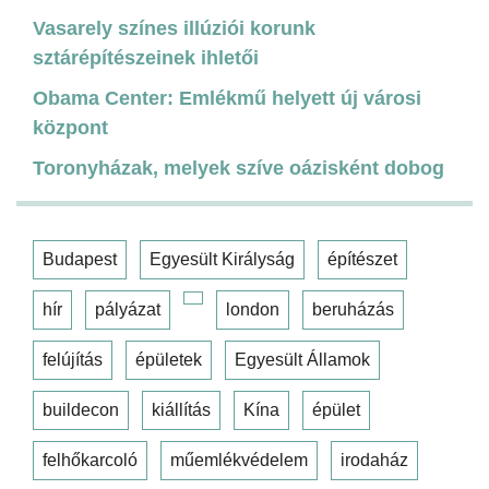
Vasarely színes illúziói korunk
sztárépítészeinek ihletői
Obama Center: Emlékmű helyett új városi
központ
Toronyházak, melyek szíve oázisként dobog
Budapest
Egyesült Királyság
építészet
hír
pályázat
london
beruházás
felújítás
épületek
Egyesült Államok
buildecon
kiállítás
Kína
épület
felhőkarcoló
műemlékvédelem
irodaház