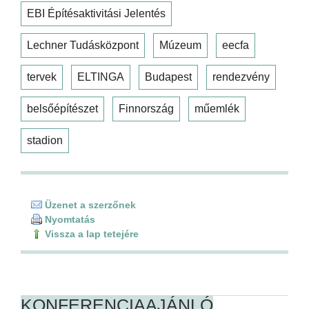
EBI Építésaktivitási Jelentés
Lechner Tudásközpont
Múzeum
eecfa
tervek
ELTINGA
Budapest
rendezvény
belsőépítészet
Finnország
műemlék
stadion
Üzenet a szerzőnek
Nyomtatás
Vissza a lap tetejére
KONFERENCIAAJÁNLÓ