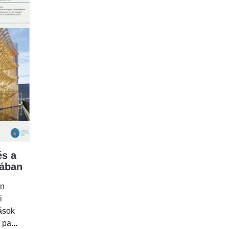
s a
mában
en
i
tások
 pa...