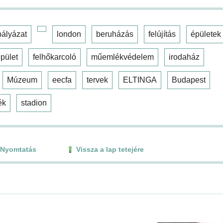
pályázat
london
beruházás
felújítás
épületek
pület
felhőkarcoló
műemlékvédelem
irodaház
Múzeum
eecfa
tervek
ELTINGA
Budapest
ék
stadion
Nyomtatás
Vissza a lap tetejére