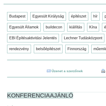
Budapest
Egyesült Királyság
építészet
hír
Egyesült Államok
buildecon
kiállítás
Kína
é
EBI Építésaktivitási Jelentés
Lechner Tudásközpont
rendezvény
belsőépítészet
Finnország
műeml
Üzenet a szerzőnek
KONFERENCIAAJÁNLÓ