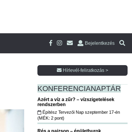
Bejelentkezés
Hírlevél-feliratkozás >
KONFERENCIA
NAPTÁR
Azért a víz a zűr? – vízszigetelések
rendszerben
Építész Tervezői Nap szeptember 17-én
(MÉK: 2 pont)
Rés a pajzson – épületburok