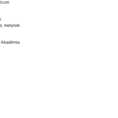
ricum
k
je, melynek
ti Akadémia