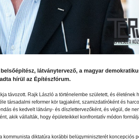
, belsőépítész, látványtervező, a magyar demokratiku
 adta hírül az Építészfórum.
ja távozott. Rajk László a történelembe született, és életének 
d-féle társadalmi reformer kör tagjaként, szamizdatíróként és harc
endás és kedvelt látvány- és díszlettervezőként, és végül, de ne
, akik vállalták, hogy épületeikkel konfrontatív módon formálj
, a kommunista diktatúra korábbi belügyminiszterét koncepciós p