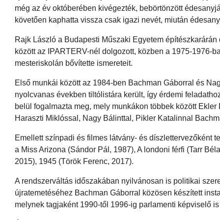
még az év októberében kivégezték, bebörtönzött édesanyjától
követően kaphatta vissza csak igazi nevét, miután édesanyjá
Rajk László a Budapesti Műszaki Egyetem építészkarárán 
között az IPARTERV-nél dolgozott, közben a 1975-1976-ban
mesteriskolán bővítette ismereteit.
Első munkái között az 1984-ben Bachman Gáborral és Nagy 
nyolcvanas években tiltólistára került, így érdemi feladathoz
belül fogalmazta meg, mely munkákon többek között Ekler
Haraszti Miklóssal, Nagy Bálinttal, Pikler Katalinnal Bachm
Emellett színpadi és filmes látvány- és díszlettervezőként 
a Miss Arizona (Sándor Pál, 1987), A londoni férfi (Tarr Béla
2015), 1945 (Török Ferenc, 2017).
A rendszerváltás időszakában nyilvánosan is politikai szere
újratemetéséhez Bachman Gáborral közösen készített inst
melynek tagjaként 1990-től 1996-ig parlamenti képviselő is 