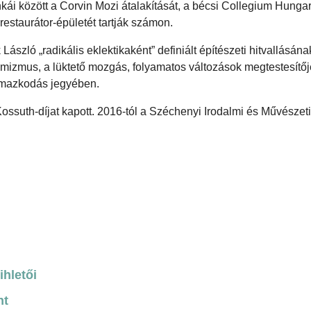
nkái között a Corvin Mozi átalakítását, a bécsi Collegium Hunga
estaurátor-épületét tartják számon.
ászló „radikális eklektikaként” definiált építészeti hitvallásána
namizmus, a lüktető mozgás, folyamatos változások megtestesítő
almazkodás jegyében.
ossuth-díjat kapott. 2016-tól a Széchenyi Irodalmi és Művésze
ihletői
nt