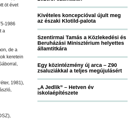
t öt évet
Kivételes koncepcióval újult meg
az északi Klotild-palota
75-1986
t a
Szentirmai Tamás a Közlekedési és
Beruházási Minisztérium helyettes
államtitkára
on, de a
tok keretein
áborral,
Egy közintézmény új arca – Z90
zsaluziákkal a teljes megújulásért
éter, 1981),
„A Jedlik” – Hetven év
ászló,
iskolaépítészete
DSZ),