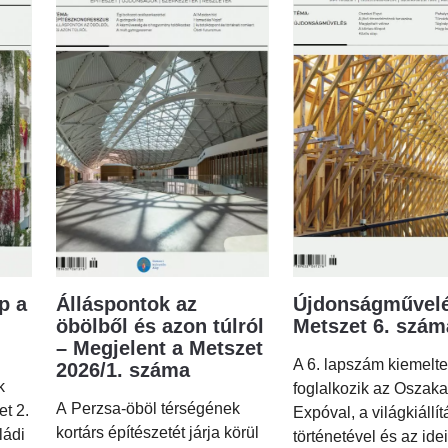
p a
Álláspontok az
Újdonságművelé
öbölből és azon túlról
Metszet 6. szá
– Megjelent a Metszet
A 6. lapszám kiemelt
2026/1. száma
k
foglalkozik az Oszaka
A Perzsa-öböl térségének
et 2.
Expóval, a világkiállí
kortárs építészetét járja körül
ládi
történetével és az idei