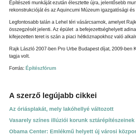
Építészeti munkáját ezután élesztette újra, jelentősebb mu
rekonstrukcióját és az Aquincumi Múzeum igazgatósági és r
Legfontosabb talán a Lehel téri vásárcsarnok, amelyet Rajk L
összegzését jelenti. Az épület a befejezettséghelyett adi
kifejezetten teret is szán a piaci hétköznapokhoz való alk
Rajk László 2007-ben Pro Urbe Budapest díjat, 2009-ben K
tagja volt.
Forrás:
Építészfórum
A szerző legújabb cikkei
Az óriásplakát, mely lakóhellyé változott
Vasarely színes illúziói korunk sztárépítészeinek 
Obama Center: Emlékmű helyett új városi közpo