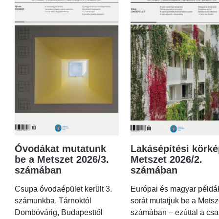
Óvodákat mutatunk
Lakásépítési körké
be a Metszet 2026/3.
Metszet 2026/2.
számában
számában
Csupa óvodaépület került 3.
Európai és magyar példá
számunkba, Tárnoktól
sorát mutatjuk be a Metsz
Dombóvárig, Budapesttől
számában – ezúttal a csa