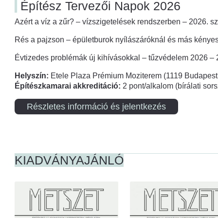
Építész Tervezői Napok 2026
Azért a víz a zűr? – vízszigetelések rendszerben – 2026. s
Rés a pajzson – épületburok nyílászáróknál és más kényes
Évtizedes problémák új kihívásokkal – tűzvédelem 2026 –
Helyszín:
Etele Plaza Prémium Moziterem (1119 Budapest,
Építészkamarai akkreditáció:
2 pont/alkalom (bírálati so
Részletes információ és jelentkezés
KIADVÁNYAJÁNLÓ