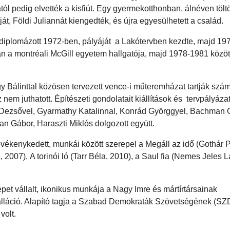
 pedig elvették a kisfiút. Egy gyermekotthonban, álnéven töltöt
t, Földi Juliannát kiengedték, és újra egyesülhetett a család.
diplomázott 1972-ben, pályáját a Lakótervben kezdte, majd 19
 a montréali McGill egyetem hallgatója, majd 1978-1981 közöt
Bálinttal közösen tervezett vence-i műteremházat tartják szám
 nem juthatott. Építészeti gondolatait kiállítások és tervpályáza
 Dezsővel, Gyarmathy Katalinnal, Konrád Györggyel, Bachman G
an Gábor, Haraszti Miklós dolgozott együtt.
tevékenykedett, munkái között szerepel a Megáll az idő (Gothár P
, 2007), A torinói ló (Tarr Béla, 2010), a Saul fia (Nemes Jeles L
pet vállalt, ikonikus munkája a Nagy Imre és mártírtársainak
alláció. Alapító tagja a Szabad Demokraták Szövetségének (SZ
volt.