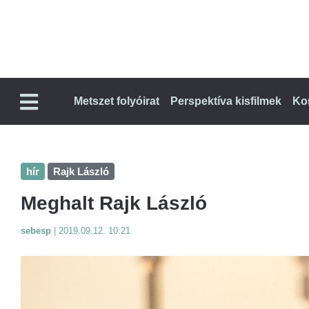
Metszet folyóirat
Perspektíva kisfilmek
Ko
hír
Rajk László
Meghalt Rajk László
sebesp
|
2019.09.12. 10:21