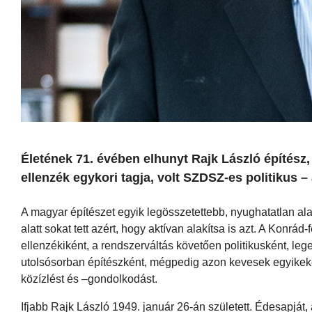
Életének 71. évében elhunyt Rajk László építész
ellenzék egykori tagja, volt SZDSZ-es politikus –
A magyar építészet egyik legösszetettebb, nyughatatlan alak
alatt sokat tett azért, hogy aktívan alakítsa is azt. A Konrá
ellenzékiként, a rendszerváltás követően politikusként, leg
utolsósorban építészként, mégpedig azon kevesek egyikeként
közízlést és –gondolkodást.
Ifjabb Rajk László 1949. január 26-án született. Édesapját